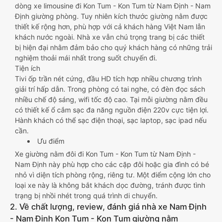
dòng xe limousine đi Kon Tum - Kon Tum từ Nam Định - Nam
Định giường phòng. Tuy nhiên kích thước giường nằm được
thiết kế rộng hơn, phù hợp với cả khách hàng Việt Nam lẫn
khách nước ngoài. Nhà xe vẫn chú trọng trang bị các thiết
bị hiện đại nhằm đảm bảo cho quý khách hàng có những trải
nghiệm thoải mái nhất trong suốt chuyến đi.
Tiện ích
Tivi ốp trần nét cứng, đầu HD tích hợp nhiều chương trình
giải trí hấp dẫn. Trong phòng có tai nghe, có đèn đọc sách
nhiều chế độ sáng, wifi tốc độ cao. Tại mỗi giường nằm đều
có thiết kế ổ cắm sạc đa năng nguồn điện 220v cực tiện lợi.
Hành khách có thể sạc điện thoại, sạc laptop, sạc ipad nếu
cần.
Ưu điểm
Xe giường nằm đôi đi Kon Tum - Kon Tum từ Nam Định -
Nam Định này phù hợp cho các cặp đôi hoặc gia đình có bé
nhỏ vì diện tích phòng rộng, riêng tư. Một điểm cộng lớn cho
loại xe này là không bắt khách dọc đường, tránh được tình
trạng bị nhồi nhét trong quá trình di chuyển.
2. Về chất lượng, review, đánh giá nhà xe Nam Định
- Nam Định Kon Tum - Kon Tum giường nằm