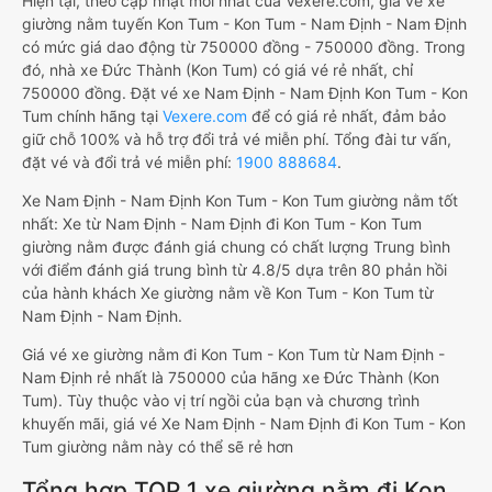
Hiện tại, theo cập nhật mới nhất của Vexere.com, giá vé xe
giường nằm tuyến Kon Tum - Kon Tum - Nam Định - Nam Định
có mức giá dao động từ 750000 đồng - 750000 đồng. Trong
đó, nhà xe Đức Thành (Kon Tum) có giá vé rẻ nhất, chỉ
750000 đồng. Đặt vé xe Nam Định - Nam Định Kon Tum - Kon
Tum chính hãng tại
Vexere.com
để có giá rẻ nhất, đảm bảo
giữ chỗ 100% và hỗ trợ đổi trả vé miễn phí. Tổng đài tư vấn,
đặt vé và đổi trả vé miễn phí:
1900 888684
.
Xe Nam Định - Nam Định Kon Tum - Kon Tum giường nằm tốt
nhất: Xe từ Nam Định - Nam Định đi Kon Tum - Kon Tum
giường nằm được đánh giá chung có chất lượng Trung bình
với điểm đánh giá trung bình từ 4.8/5 dựa trên 80 phản hồi
của hành khách Xe giường nằm về Kon Tum - Kon Tum từ
Nam Định - Nam Định.
Giá vé xe giường nằm đi Kon Tum - Kon Tum từ Nam Định -
Nam Định rẻ nhất là 750000 của hãng xe Đức Thành (Kon
Tum). Tùy thuộc vào vị trí ngồi của bạn và chương trình
khuyến mãi, giá vé Xe Nam Định - Nam Định đi Kon Tum - Kon
Tum giường nằm này có thể sẽ rẻ hơn
Tổng hợp TOP 1 xe giường nằm đi Kon