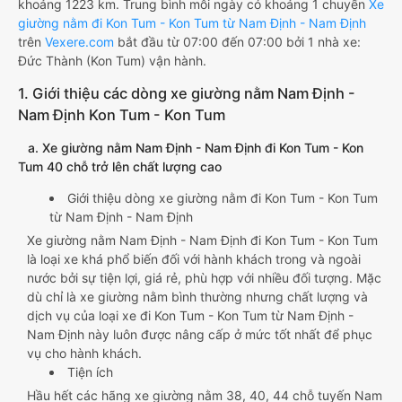
khoảng 1223 km. Trung bình mỗi ngày có khoảng 1 chuyến
Xe
giường nằm đi Kon Tum - Kon Tum từ Nam Định - Nam Định
trên
Vexere.com
bắt đầu từ 07:00 đến 07:00 bởi 1 nhà xe:
Đức Thành (Kon Tum) vận hành.
1. Giới thiệu các dòng xe giường nằm Nam Định -
Nam Định Kon Tum - Kon Tum
a. Xe giường nằm Nam Định - Nam Định đi Kon Tum - Kon
Tum 40 chỗ trở lên chất lượng cao
Giới thiệu dòng xe giường nằm đi Kon Tum - Kon Tum
từ Nam Định - Nam Định
Xe giường nằm Nam Định - Nam Định đi Kon Tum - Kon Tum
là loại xe khá phổ biến đối với hành khách trong và ngoài
nước bởi sự tiện lợi, giá rẻ, phù hợp với nhiều đối tượng. Mặc
dù chỉ là xe giường nằm bình thường nhưng chất lượng và
dịch vụ của loại xe đi Kon Tum - Kon Tum từ Nam Định -
Nam Định này luôn được nâng cấp ở mức tốt nhất để phục
vụ cho hành khách.
Tiện ích
Hầu hết các hãng xe giường nằm 38, 40, 44 chỗ tuyến Nam