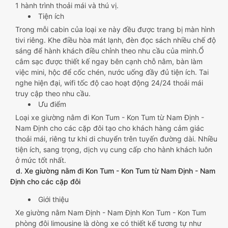
1 hành trình thoải mái và thú vị.
Tiện ích
Trong mỗi cabin của loại xe này đều được trang bị màn hình
tivi riêng. Khe điều hòa mát lạnh, đèn đọc sách nhiều chế độ
sáng để hành khách điều chỉnh theo nhu cầu của mình.Ổ
cắm sạc được thiết kế ngay bên cạnh chỗ nằm, bàn làm
việc mini, hộc để cốc chén, nước uống đầy đủ tiện ích. Tai
nghe hiện đại, wifi tốc độ cao hoạt động 24/24 thoải mái
truy cập theo nhu cầu.
Ưu điểm
Loại xe giường nằm đi Kon Tum - Kon Tum từ Nam Định -
Nam Định cho các cặp đôi tạo cho khách hàng cảm giác
thoải mái, riêng tư khi di chuyển trên tuyến đường dài. Nhiều
tiện ích, sang trọng, dịch vụ cung cấp cho hành khách luôn
ở mức tốt nhất.
d. Xe giường nằm đi Kon Tum - Kon Tum từ Nam Định - Nam
Định cho các cặp đôi
Giới thiệu
Xe giường nằm Nam Định - Nam Định Kon Tum - Kon Tum
phòng đôi limousine là dòng xe có thiết kế tương tự như