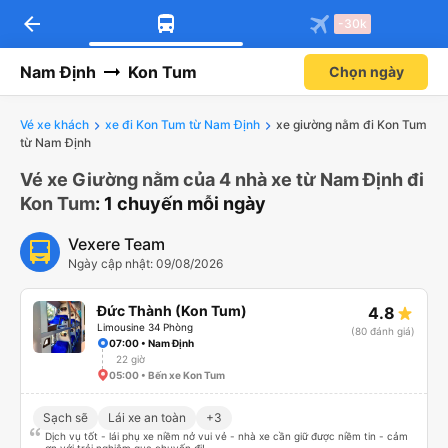
arrow_back
-30k
Nam Định
Kon Tum
Chọn ngày
Vé xe khách
xe đi Kon Tum từ Nam Định
xe giường nằm đi Kon Tum
từ Nam Định
Vé xe Giường nằm của 4 nhà xe từ Nam Định đi
Kon Tum
: 1 chuyến mỗi ngày
Vexere Team
Ngày cập nhật: 09/08/2026
Đức Thành (Kon Tum)
4.8
Limousine 34 Phòng
(80 đánh giá)
07:00 • Nam Định
22 giờ
05:00 • Bến xe Kon Tum
Sạch sẽ
Lái xe an toàn
+3
Dịch vụ tốt - lái phụ xe niềm nở vui vẻ - nhà xe cần giữ được niềm tin - cảm