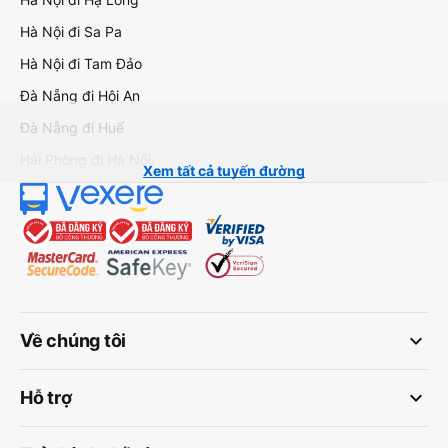
Hà Nội đi Sa Pa
Hà Nội đi Tam Đảo
Đà Nẵng đi Hội An
Đà Nẵng đi Huế
Hải Phòng đi Hà Nội
Xem tất cả tuyến đường
keyboard_arrow_down
Về chúng tôi
keyboard_arrow_down
Hỗ trợ