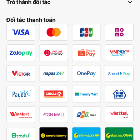
keyboard_arrow_down
Trở thành đối tác
Đối tác thanh toán