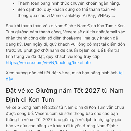
Thanh toán bằng hình thức chuyển khoản ngân hàng.
Bên cạnh đó, quý khách cũng có thể thanh toán vé
thông qua các ví Momo, ZaloPay, AirPay, VNPay,…
Sau khi thanh toán vé xe Nam Định - Nam Định Kon Tum - Kon
Tum giường nằm thành công, Vexere sẽ gửi tin nhắn/email xác
nhận thành công đến số điện thoại/email mà quý khách đã
đăng ký. Đến ngày đi, quý khách vui lòng có mặt tại điểm đón
trước 30 phút giờ khởi hành để chuẩn bị lên xe. Để kiểm tra
tình trạng vé đã đặt, quý khách vui lòng truy cập
https://vexere.com/vi-VN/booking/ticketinfo
Xem hướng dẫn chi tiết đặt vé xe, minh họa bằng hình ảnh
tại
đây
.
Đặt vé xe Giường nằm Tết 2027 từ Nam
Định đi Kon Tum
Vé xe Giường nằm tết 2027 từ Nam Định đi Kon Tum vẫn chưa
được công bố. Vexere.com sẽ sớm thông báo cho các bạn
thông tin vé xe Tết 2027 bao gồm giá vé, lịch trình, ngày giờ
bán vé của các hãng xe khách đi tuyến đường Nam Định -