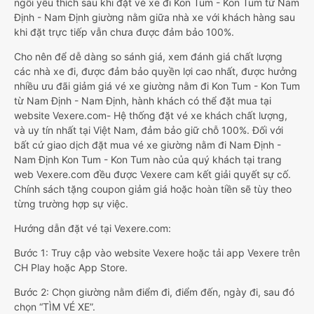
ngồi yêu thích sau khi đặt vé xe đi Kon Tum - Kon Tum từ Nam
Định - Nam Định giường nằm giữa nhà xe với khách hàng sau
khi đặt trực tiếp vẫn chưa được đảm bảo 100%.
Cho nên để dễ dàng so sánh giá, xem đánh giá chất lượng
các nhà xe đi, được đảm bảo quyền lợi cao nhất, được hưởng
nhiều ưu đãi giảm giá vé xe giường nằm đi Kon Tum - Kon Tum
từ Nam Định - Nam Định, hành khách có thể đặt mua tại
website Vexere.com- Hệ thống đặt vé xe khách chất lượng,
và uy tín nhất tại Việt Nam, đảm bảo giữ chỗ 100%. Đối với
bất cứ giao dịch đặt mua vé xe giường nằm đi Nam Định -
Nam Định Kon Tum - Kon Tum nào của quý khách tại trang
web Vexere.com đều được Vexere cam kết giải quyết sự cố.
Chính sách tặng coupon giảm giá hoặc hoàn tiền sẽ tùy theo
từng trường hợp sự việc.
Hướng dẫn đặt vé tại Vexere.com:
Bước 1: Truy cập vào website Vexere hoặc tải app Vexere trên
CH Play hoặc App Store.
Bước 2: Chọn giường nằm điểm đi, điểm đến, ngày đi, sau đó
chọn “TÌM VÉ XE”.