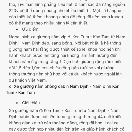
tho, Tivi màn hình phẳng siêu nét, ổ cắm sạc đa năng nguồn
220v có thể dùng chung cho nhiều thiết bị. Một số hãng xe
còn thiết kế thêm khoang chứa đồ rộng rãi nên hành khách
có thể mang theo nhiều hành lý cần thiết.
Ưu điểm
Ngoại hình xe giường nằm vip đi Kon Tum - Kon Tum từ Nam
Định - Nam Định đẹp, sáng bóng. Nổi bật nhất là hệ thống
giường nằm hai tầng được thiết kế so le, khoa học nên khi
hành khách bước lên tầng hai không làm ảnh hưởng đến
khách nằm ở giường tầng 1.Diện tích giường rộng rãi: chiều
dài 1,8 đến 1,9m còn chiều rộng gấp rưỡi so với giường
thông thường nên phù hợp với cả du khách nước ngoài lẫn
du khách Việt Nam.
c. Xe giường nằm phòng cabin Nam Định - Nam Định Kon
Tum - Kon Tum
Giới thiệu
Xe giường nằm đi Kon Tum - Kon Tum từ Nam Định - Nam
Định cabin được cải tiến từ xe giường thường 44 chỗ khiến
không gian xe trở nên thoáng đãng, rộng rãi hơn. Loại xe
này được tích hợp nhiều tiện ích trên xe giúp hành khách có