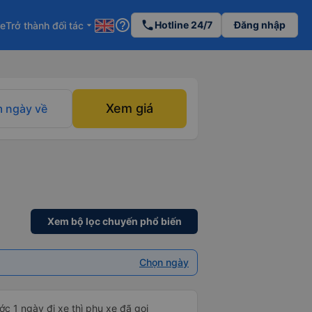
help_outline
phone
Hotline 24/7
Đăng nhập
re
Trở thành đối tác
arrow_drop_down
Xem giá
 ngày về
Xem bộ lọc chuyến phổ biến
Chọn ngày
c 1 ngày đi xe thì phụ xe đã gọi