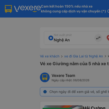
Cam kết hoàn 150% nếu nhà xe

không cung cấp dịch vụ vận chuyển (*)
in
Nơi xuất phát
import_export
Vé xe khách
xe đi Gia Lai từ Nghệ An
Vé xe Giường nằm của 5 nhà xe t
Vexere Team
Ngày cập nhật: 06/08/2026
Chọn ngày đi để xem giá vé, số ghế t
info
Hải Cường