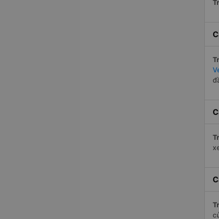
Tr
C
Tr
V
đ
C
Tr
x
C
Tr
c