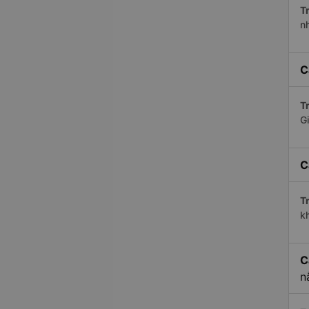
Tr
n
C
Tr
Gi
C
Tr
kh
C
n