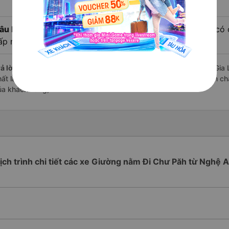
âu hỏi:
Review xe đi Chư Păh - Gia Lai từ Nghệ An nào có c
ấp nhất?
ả lời:
Những hãng có loại xe Giường nằm đi Nghệ An Chư Păh - Gia La
hất là nhà xe Hải Cường đi Chư Păh - Gia Lai từ Nghệ An với điểm ch
ủa khách hàng).
ịch trình chi tiết các xe Giường nằm Đi Chư Păh từ Nghệ 