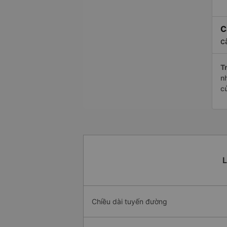
C
c
Tr
n
c
L
Chiều dài tuyến đường