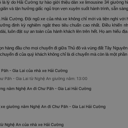
đó là lý do Hải Cường tự hào giới thiệu dàn xe limousine 34 giường 
ư giãn và tận hưởng giấc ngủ trọn vẹn xuyên suốt hành trình, sẵn sà
a Hải Cường. Đội ngũ xe của nhà xe không chỉ mới và tiện nghi với
ng định kỳ nghiêm ngặt theo tiêu chuẩn cao nhất. Điều khiển nhữ
ài, luôn đặt sự an toàn của hành khách lên trên hết. Họ am hiểu địa
n hàng đầu cho mọi chuyến đi giữa Thủ đô và vùng đất Tây Nguyên đầy
huyến đi của quý khách không chỉ là di chuyển mà còn là một phần
Păh - Gia Lai của nhà xe Hải Cường
hư Păh - Gia Lai từ Nghệ An giường nằm: 13:00
ờng nằm Nghệ An đi Chư Păh - Gia Lai Hải Cường
a xe giường nằm Nghệ An đi Chư Păh - Gia Lai Hải Cường
i từ Nghệ An của nhà xe Hải Cường