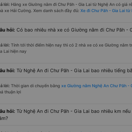
ả lời:
Hãng xe Giường nằm đi Chư Păh - Gia Lai từ Nghệ An có giá r
hà xe Hải Cường. Xem danh sách đầy đủ:
Xe đi Chư Păh - Gia Lai t
âu hỏi:
Có bao nhiêu nhà xe có Giường nằm đi Chư Păh - G
ả lời:
Tính tới thời điểm hiện nay thì có 2 nhà xe có xe Giường nằm
a Lai hiện nay
âu hỏi:
Từ Nghệ An đi Chư Păh - Gia Lai bao nhiêu tiếng 
ả lời:
Thời gian di chuyển bằng
xe Giường nằm Nghệ An Chư Păh - G
á thuận lợi
âu hỏi:
Từ Nghệ An đi Chư Păh - Gia Lai bao nhiêu km nếu
ằm?