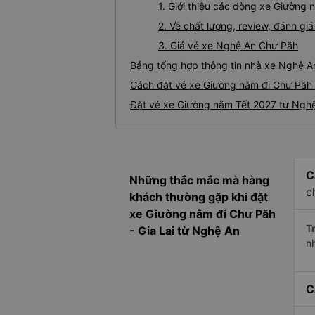
1. Giới thiệu các dòng xe Giườn
2. Về chất lượng, review, đánh g
3. Giá vé xe Nghệ An Chư Păh
Bảng tổng hợp thông tin nhà xe Nghệ A
Cách đặt vé xe Giường nằm đi Chư Păh 
Đặt vé xe Giường nằm Tết 2027 từ Ngh
C
Những thắc mắc mà hàng
c
khách thường gặp khi đặt
xe Giường nằm đi Chư Păh
Tr
- Gia Lai từ Nghệ An
n
C