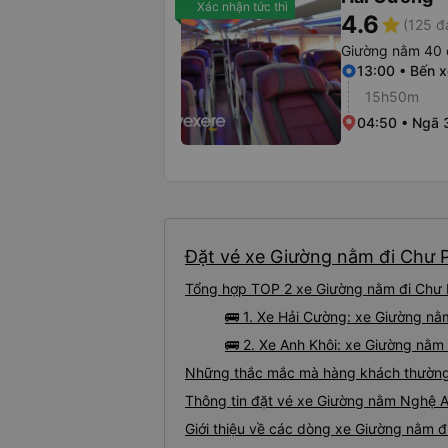
Xác nhận tức thì
4.6
star
(125 đ
Giường nằm 40 
13:00 • Bến 
15h50m
04:50 • Ngã 3
Đặt vé xe Giường nằm đi Chư P
Tổng hợp TOP 2 xe Giường nằm đi Chư P
🚌 1. Xe Hải Cường: xe Giường n
🚌 2. Xe Anh Khôi: xe Giường nằm
Những thắc mắc mà hàng khách thường 
Thông tin đặt vé xe Giường nằm Nghệ 
Giới thiệu về các dòng xe Giường nằm 