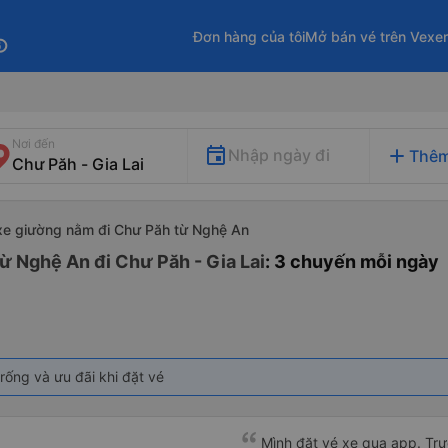
Đơn hàng của tôi
Mở bán vé trên Vexe
fo
Nơi đến
add
Nhập ngày đi
Thêm
xe giường nằm đi Chư Păh từ Nghệ An
ừ Nghệ An đi Chư Păh - Gia Lai
: 3 chuyến mỗi ngày
rống và ưu đãi khi đặt vé
Mình đặt vé xe qua app. Trướ