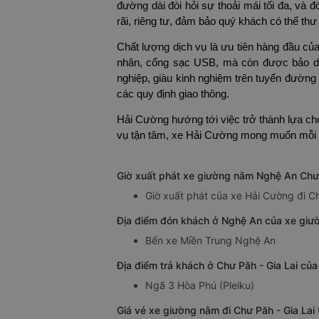
đường dài đòi hỏi sự thoải mái tối đa, và 
rãi, riêng tư, đảm bảo quý khách có thể th
Chất lượng dịch vụ là ưu tiên hàng đầu củ
nhân, cổng sạc USB, mà còn được bảo dưỡ
nghiệp, giàu kinh nghiệm trên tuyến đường d
các quy định giao thông.
Hải Cường hướng tới việc trở thành lựa chọ
vụ tận tâm, xe Hải Cường mong muốn mỗi c
Giờ xuất phát xe giường nằm Nghệ An Chư 
Giờ xuất phát của xe Hải Cường đi C
Địa điểm đón khách ở Nghệ An của xe giư
Bến xe Miền Trung Nghệ An
Địa điểm trả khách ở Chư Păh - Gia Lai củ
Ngã 3 Hòa Phú (Pleiku)
Giá vé xe giường nằm đi Chư Păh - Gia La