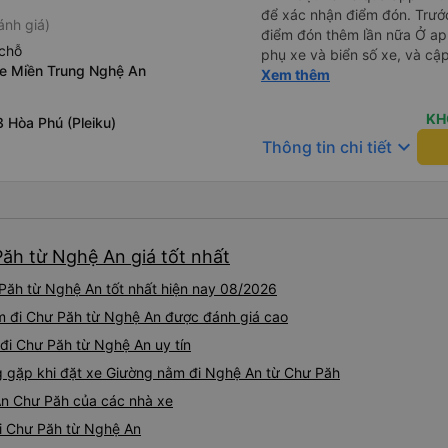
để xác nhận điểm đón. Trước
ánh giá)
điểm đón thêm lần nữa Ở app Vexere có cập nhật đúng sđt
chỗ
phụ xe và biển số xe, và cập nhậ
xe Miền Trung Nghệ An
tối là 50k/ người. Chỗ nằm thoải mái, có nước, ổ cắm sạc
Xem thêm
đầy đủ cho cả đầu USD lẫn 
KH
 Hòa Phú (Pleiku)
keyboard_arrow_down
Thông tin chi tiết
ăh từ Nghệ An giá tốt nhất
ăh từ Nghệ An tốt nhất hiện nay 08/2026
ằm đi Chư Păh từ Nghệ An được đánh giá cao
 đi Chư Păh từ Nghệ An uy tín
gặp khi đặt xe Giường nằm đi Nghệ An từ Chư Păh
An Chư Păh của các nhà xe
đi Chư Păh từ Nghệ An