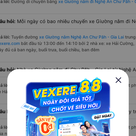
ả lời:
Đường di chuyển bằng
xe Giường nằm đi Nghệ An Chư Păh - G
âu hỏi:
Mỗi ngày có bao nhiêu chuyến xe Giường nằm đi Ng
ả lời:
Tuyến đường
xe Giường nằm Nghệ An Chư Păh - Gia Lai
trung
exere.com
bắt đầu từ 13:00 đến 14:10 bởi 2 nhà xe: xe Hải Cường,
ầy đủ cả ban ngày, buổi trưa, buổi chiều, ban đêm
âu hỏi:
Nhà xe Giường nằm đi Chư Păh - Gia Lai từ Nghệ 
ả lời:
Chuyến
Giường nằm Nghệ An Chư Păh - Gia Lai
có giờ xuất ph
e Hải Cường.
âu hỏi:
Nhà xe đi Chư Păh - Gia Lai từ Nghệ An nào chạy t
ả lời:
Chuyến
Giường nằm Nghệ An Chư Păh - Gia Lai
có giờ xuất ph
ủa nhà xe Hải Cường.