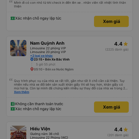
Mình đi có con nhỏ từ khi check in đến lên xe . nhân viên rất nhiệt tình thân
thiện
Xác nhận chỗ ngay lập tức
Xem giá
Nam Quỳnh Anh
4.4
Limousine 22 phòng VIP
(2225 đánh giá)
Limousine 20 phòng VIP
+2 loại xe khác
23:15 • Bến Xe Bắc Vinh
5 giờ 55 phút
05:10 • Bến xe Nước Ngầm
Quy trình phục vụ của nhà xe rất tốt, gần như rất ít chỗ cần cải thiện. Tuy
nhiên nếu nhà xe đổi bên sản xuất khăn giấy thì sẽ hay hơn, khăn giấy có
mùi hơi lạ. Còn lại mình đã chứng kiến nhiều sự thay đổi của nhà xe trong 2
tháng vừa rồi: tài xế và phụ xe ngày càng thân thiện, quy trình phục vụ rõ
Xem thêm
ràng và phục vụ nhanh chóng, đã giải quyết điểm nghẽn trung chuyển ở Hà
Nội khi đã phân vùng từng xe
Không cần thanh toán trước
Xem giá
Xác nhận chỗ ngay lập tức
Hiếu Viện
4.4
Giường nằm 36 chỗ
(201 đánh giá)
Limousine 22 Phòng (WC)