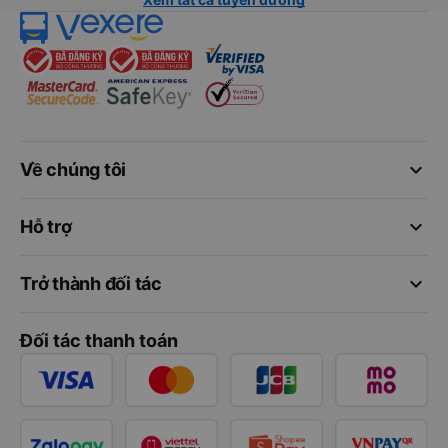
keyboard_arrow_down
Về chúng tôi
keyboard_arrow_down
Hỗ trợ
keyboard_arrow_down
Trở thành đối tác
Đối tác thanh toán