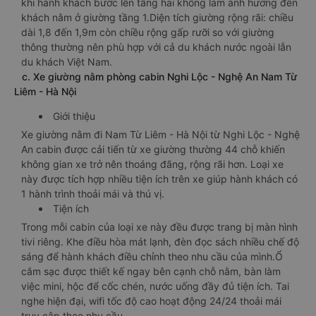
khi hành khách bước lên tầng hai không làm ảnh hưởng đến
khách nằm ở giường tầng 1.Diện tích giường rộng rãi: chiều
dài 1,8 đến 1,9m còn chiều rộng gấp rưỡi so với giường
thông thường nên phù hợp với cả du khách nước ngoài lẫn
du khách Việt Nam.
c. Xe giường nằm phòng cabin Nghi Lộc - Nghệ An Nam Từ
Liêm - Hà Nội
Giới thiệu
Xe giường nằm đi Nam Từ Liêm - Hà Nội từ Nghi Lộc - Nghệ
An cabin được cải tiến từ xe giường thường 44 chỗ khiến
không gian xe trở nên thoáng đãng, rộng rãi hơn. Loại xe
này được tích hợp nhiều tiện ích trên xe giúp hành khách có
1 hành trình thoải mái và thú vị.
Tiện ích
Trong mỗi cabin của loại xe này đều được trang bị màn hình
tivi riêng. Khe điều hòa mát lạnh, đèn đọc sách nhiều chế độ
sáng để hành khách điều chỉnh theo nhu cầu của mình.Ổ
cắm sạc được thiết kế ngay bên cạnh chỗ nằm, bàn làm
việc mini, hộc để cốc chén, nước uống đầy đủ tiện ích. Tai
nghe hiện đại, wifi tốc độ cao hoạt động 24/24 thoải mái
truy cập theo nhu cầu.