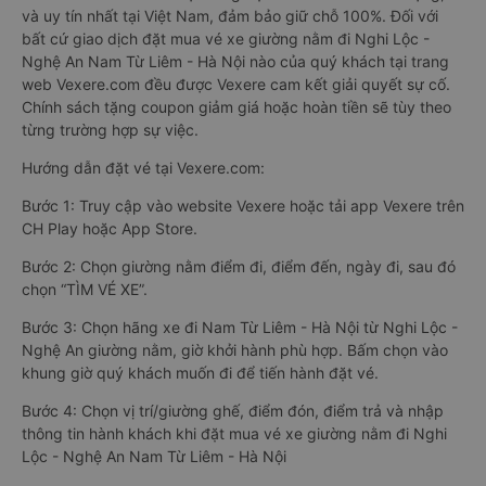
và uy tín nhất tại Việt Nam, đảm bảo giữ chỗ 100%. Đối với
bất cứ giao dịch đặt mua vé xe giường nằm đi Nghi Lộc -
Nghệ An Nam Từ Liêm - Hà Nội nào của quý khách tại trang
web Vexere.com đều được Vexere cam kết giải quyết sự cố.
Chính sách tặng coupon giảm giá hoặc hoàn tiền sẽ tùy theo
từng trường hợp sự việc.
Hướng dẫn đặt vé tại Vexere.com:
Bước 1: Truy cập vào website Vexere hoặc tải app Vexere trên
CH Play hoặc App Store.
Bước 2: Chọn giường nằm điểm đi, điểm đến, ngày đi, sau đó
chọn “TÌM VÉ XE”.
Bước 3: Chọn hãng xe đi Nam Từ Liêm - Hà Nội từ Nghi Lộc -
Nghệ An giường nằm, giờ khởi hành phù hợp. Bấm chọn vào
khung giờ quý khách muốn đi để tiến hành đặt vé.
Bước 4: Chọn vị trí/giường ghế, điểm đón, điểm trả và nhập
thông tin hành khách khi đặt mua vé xe giường nằm đi Nghi
Lộc - Nghệ An Nam Từ Liêm - Hà Nội