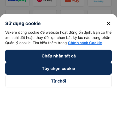
close
Sử dụng cookie
Vexere dùng cookie để website hoạt động ổn định. Bạn có thể
xem chi tiết hoặc thay đổi lựa chọn bất kỳ lúc nào trong phần
Quản lý cookie. Tìm hiểu thêm trong
Chính sách Cookie
.
Chấp nhận tất cả
Tùy chọn cookie
Từ chối
Theo dõi chúng tôi trên
Facebook
Tiktok
Youtube
Công ty TNHH Thương Mại Dịch Vụ Vexere