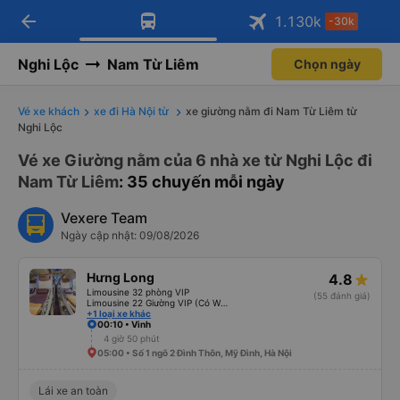
arrow_back
Tải app Vexere ngay!
Tải app Vexere
1.130
k
-30k
Mở app
Mở app
Nhận ưu đãi thành viên độc
-30k/ghế khi đặt vé máy bay qua
quyền
app
Nghi Lộc
Nam Từ Liêm
Chọn ngày
Vé xe khách
xe đi Hà Nội từ
xe giường nằm đi Nam Từ Liêm từ
Nghi Lộc
Vé xe Giường nằm của 6 nhà xe từ Nghi Lộc đi
Nam Từ Liêm
: 35 chuyến mỗi ngày
Vexere Team
Ngày cập nhật: 09/08/2026
Hưng Long
4.8
Limousine 32 phòng VIP
(55 đánh giá)
Limousine 22 Giường VIP (Có WC)
+1 loại xe khác
00:10 • Vinh
4 giờ 50 phút
05:00 • Số 1 ngõ 2 Đình Thôn, Mỹ Đình, Hà Nội
Lái xe an toàn