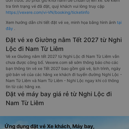
đón trước 30 phút giờ khởi hành để chuẩn bị lên xe. Để kiểm
tra tình trạng vé đã đặt, quý khách vui lòng truy cập
https://vexere.com/vi-VN/booking/ticketinfo
Xem hướng dẫn chi tiết đặt vé xe, minh họa bằng hình ảnh
tại
đây
.
Đặt vé xe Giường nằm Tết 2027 từ Nghi
Lộc đi Nam Từ Liêm
Vé xe Giường nằm tết 2027 từ Nghi Lộc đi Nam Từ Liêm vẫn
chưa được công bố. Vexere.com sẽ sớm thông báo cho các
bạn thông tin vé xe Tết 2027 bao gồm giá vé, lịch trình, ngày
giờ bán vé của các hãng xe khách đi tuyến đường Nghi Lộc -
Nam Từ Liêm và Nam Từ Liêm - Nghi Lộc ngay khi có thông
tin từ các hãng xe.
Đặt vé máy bay giá rẻ từ Nghi Lộc đi
Nam Từ Liêm
Ứng dụng đặt vé Xe khách, Máy bay,