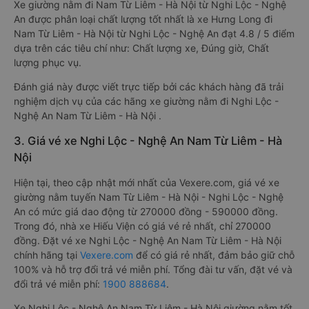
Xe giường nằm đi Nam Từ Liêm - Hà Nội từ Nghi Lộc - Nghệ
An được phân loại chất lượng tốt nhất là xe Hưng Long đi
Nam Từ Liêm - Hà Nội từ Nghi Lộc - Nghệ An đạt 4.8 / 5 điểm
dựa trên các tiêu chí như: Chất lượng xe, Đúng giờ, Chất
lượng phục vụ.
Đánh giá này được viết trực tiếp bởi các khách hàng đã trải
nghiệm dịch vụ của các hãng xe giường nằm đi Nghi Lộc -
Nghệ An Nam Từ Liêm - Hà Nội .
3. Giá vé xe Nghi Lộc - Nghệ An Nam Từ Liêm - Hà
Nội
Hiện tại, theo cập nhật mới nhất của Vexere.com, giá vé xe
giường nằm tuyến Nam Từ Liêm - Hà Nội - Nghi Lộc - Nghệ
An có mức giá dao động từ 270000 đồng - 590000 đồng.
Trong đó, nhà xe Hiếu Viện có giá vé rẻ nhất, chỉ 270000
đồng. Đặt vé xe Nghi Lộc - Nghệ An Nam Từ Liêm - Hà Nội
chính hãng tại
Vexere.com
để có giá rẻ nhất, đảm bảo giữ chỗ
100% và hỗ trợ đổi trả vé miễn phí. Tổng đài tư vấn, đặt vé và
đổi trả vé miễn phí:
1900 888684
.
Xe Nghi Lộc - Nghệ An Nam Từ Liêm - Hà Nội giường nằm tốt