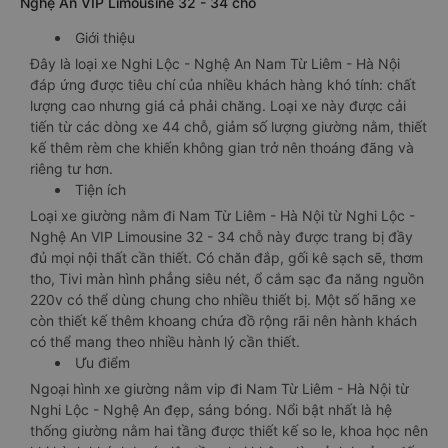
Nghệ An VIP Limousine 32 - 34 chỗ
Giới thiệu
Đây là loại xe Nghi Lộc - Nghệ An Nam Từ Liêm - Hà Nội
đáp ứng được tiêu chí của nhiều khách hàng khó tính: chất
lượng cao nhưng giá cả phải chăng. Loại xe này được cải
tiến từ các dòng xe 44 chỗ, giảm số lượng giường nằm, thiết
kế thêm rèm che khiến không gian trở nên thoáng đãng và
riêng tư hơn.
Tiện ích
Loại xe giường nằm đi Nam Từ Liêm - Hà Nội từ Nghi Lộc -
Nghệ An VIP Limousine 32 - 34 chỗ này được trang bị đầy
đủ mọi nội thất cần thiết. Có chăn đắp, gối kê sạch sẽ, thơm
tho, Tivi màn hình phẳng siêu nét, ổ cắm sạc đa năng nguồn
220v có thể dùng chung cho nhiều thiết bị. Một số hãng xe
còn thiết kế thêm khoang chứa đồ rộng rãi nên hành khách
có thể mang theo nhiều hành lý cần thiết.
Ưu điểm
Ngoại hình xe giường nằm vip đi Nam Từ Liêm - Hà Nội từ
Nghi Lộc - Nghệ An đẹp, sáng bóng. Nổi bật nhất là hệ
thống giường nằm hai tầng được thiết kế so le, khoa học nên