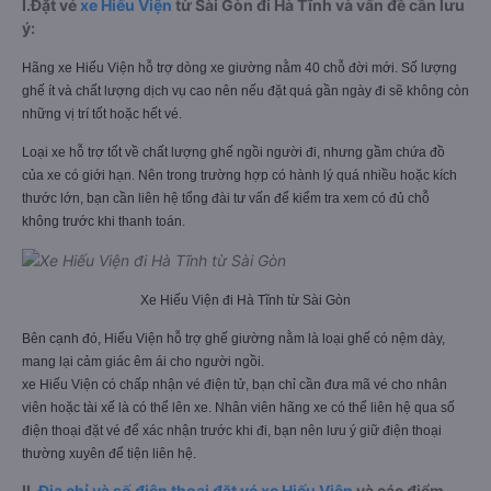
I.Đặt vé
xe Hiếu Viện
từ Sài Gòn đi Hà Tĩnh và vấn đề cần lưu
ý:
Hãng xe Hiếu Viện hỗ trợ dòng xe giường nằm 40 chỗ đời mới. Số lượng
ghế ít và chất lượng dịch vụ cao nên nếu đặt quá gần ngày đi sẽ không còn
những vị trí tốt hoặc hết vé.
Loại xe hỗ trợ tốt về chất lượng ghế ngồi người đi, nhưng gầm chứa đồ
của xe có giới hạn. Nên trong trường hợp có hành lý quá nhiều hoặc kích
thước lớn, bạn cần liên hệ tổng đài tư vấn để kiểm tra xem có đủ chỗ
không trước khi thanh toán.
Xe Hiếu Viện đi Hà Tĩnh từ Sài Gòn
Bên cạnh đó, Hiếu Viện hỗ trợ ghế giường nằm là loại ghế có nệm dày,
mang lại cảm giác êm ái cho người ngồi.
xe Hiếu Viện có chấp nhận vé điện tử, bạn chỉ cần đưa mã vé cho nhân
viên hoặc tài xế là có thể lên xe. Nhân viên hãng xe có thể liên hệ qua số
điện thoại đặt vé để xác nhận trước khi đi, bạn nên lưu ý giữ điện thoại
thường xuyên để tiện liên hệ.
II.
Địa chỉ và số điện thoại đặt vé xe Hiếu Viện
và các điểm