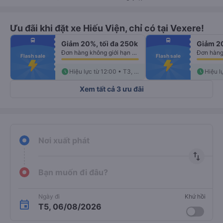
Ưu đãi khi đặt xe Hiếu Viện, chỉ có tại Vexere!
fiber_manual_record
fiber_manual_record
directions_bus
directions_bus
Giảm 20%, tối đa 250k
Giảm 20
fiber_manual_record
fiber_manual_record
fiber_manual_record
fiber_manual_record
Đơn hàng không giới hạn số lượng vé
fiber_manual_record
fiber_manual_record
Flash sale
Flash sale
fiber_manual_record
fiber_manual_record
fiber_manual_record
fiber_manual_record
fiber_manual_record
schedule
fiber_manual_record
schedule
Hiệu lực từ 12:00 • T3, 11/08
Xem tất cả 3 ưu đãi
Nơi xuất phát
import_export
Bạn muốn đi đâu?
Ngày đi
Khứ hồi
T5, 06/08/2026