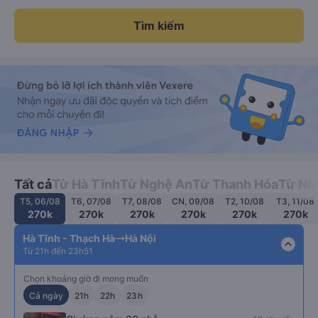
Tìm kiếm
Tất cả
Từ Hà Tĩnh
Từ Nghệ An
Từ Thanh Hóa
Từ Nin
T5, 06/08
T6, 07/08
T7, 08/08
CN, 09/08
T2, 10/08
T3, 11/08
270k
270k
270k
270k
270k
270k
Hà Tĩnh - Thạch Hà
Hà Nội
expand_less
Từ 21h đến 23h51
Chọn khoảng giờ đi mong muốn
Cả ngày
21h
22h
23h