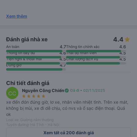
Xem thêm
4.4
Đánh giá nhà xe
4.7
4.6
An toàn
Thông tin chính xác
4.6
4.5
Thông tin đầy đủ
Thái độ nhân viên
4.5
4.5
Tiện nghi & thoải mái
Chất lượng dịch vụ
4.7
Đúng giờ
Chi tiết đánh giá
Nguyễn Công Chiến
verified
Đã đi • 02/11/2025
CC
star_rate
star_rate
star_rate
star_rate
star_rate
xe đến đón đúng giờ, lơ xe, nhân viên nhiệt tình. Trên xe mát,
không bị mùi, xe đi dễ chịu, có nvs và ổ sạc điện thoại. Quá
ok
Loại xe: Giường nằm thường
Tuyến đường: Hà Tĩnh - Hà Nội
Xem tất cả 200 đánh giá