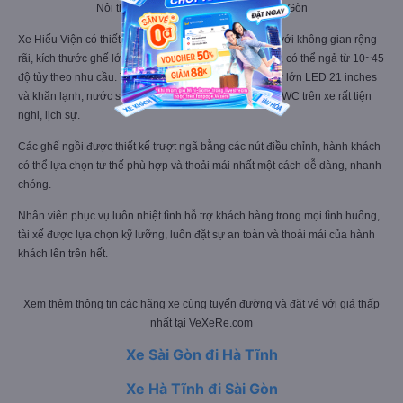
Nội thất xe Hiếu Viện đi Hà Tĩnh từ Sài Gòn
Xe Hiếu Viện có thiết kế 40 ghế giường nằm cao cấp với không gian rộng
rãi, kích thước ghế lớn. Các ghế giữa xe có chỗ để tay, có thể ngả từ 10~45
độ tùy theo nhu cầu. Trên xe trang bị Wifi, màn hình cỡ lớn LED 21 inches
và khăn lạnh, nước suối miễn phí. Đặc biệt, xe còn có WC trên xe rất tiện
nghi, lịch sự.
Các ghế ngồi được thiết kế trượt ngã bằng các nút điều chỉnh, hành khách
có thể lựa chọn tư thế phù hợp và thoải mái nhất một cách dễ dàng, nhanh
chóng.
Nhân viên phục vụ luôn nhiệt tình hỗ trợ khách hàng trong mọi tình huống,
tài xế được lựa chọn kỹ lưỡng, luôn đặt sự an toàn và thoải mái của hành
khách lên trên hết.
Xem thêm thông tin các hãng xe cùng tuyến đường và đặt vé với giá thấp
nhất tại VeXeRe.com
Xe Sài Gòn đi Hà Tĩnh
Xe Hà Tĩnh đi Sài Gòn