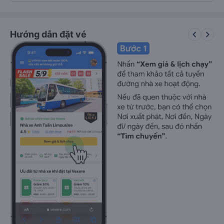
keyboard_arrow_left
keyboard_arrow_right
Hướng dẫn đặt vé