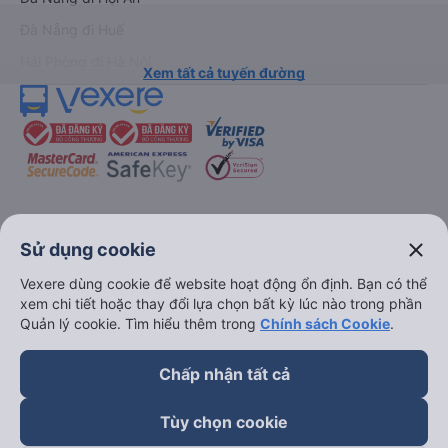
Đà Nẵng đi Huế
Hải Phòng đi Hà Nội
Xem tất cả tuyến đường
keyboard_arrow_down
Về chúng tôi
close
Sử dụng cookie
Vexere dùng cookie để website hoạt động ổn định. Bạn có thể
keyboard_arrow_down
Hỗ trợ
xem chi tiết hoặc thay đổi lựa chọn bất kỳ lúc nào trong phần
Quản lý cookie. Tìm hiểu thêm trong
Chính sách Cookie
.
keyboard_arrow_down
Trở thành đối tác
Chấp nhận tất cả
Đối tác thanh toán
Tùy chọn cookie