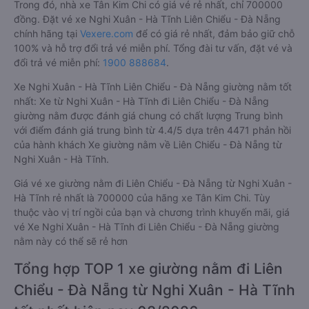
Trong đó, nhà xe Tân Kim Chi có giá vé rẻ nhất, chỉ 700000
đồng. Đặt vé xe Nghi Xuân - Hà Tĩnh Liên Chiểu - Đà Nẵng
chính hãng tại
Vexere.com
để có giá rẻ nhất, đảm bảo giữ chỗ
100% và hỗ trợ đổi trả vé miễn phí. Tổng đài tư vấn, đặt vé và
đổi trả vé miễn phí:
1900 888684
.
Xe Nghi Xuân - Hà Tĩnh Liên Chiểu - Đà Nẵng giường nằm tốt
nhất: Xe từ Nghi Xuân - Hà Tĩnh đi Liên Chiểu - Đà Nẵng
giường nằm được đánh giá chung có chất lượng Trung bình
với điểm đánh giá trung bình từ 4.4/5 dựa trên 4471 phản hồi
của hành khách Xe giường nằm về Liên Chiểu - Đà Nẵng từ
Nghi Xuân - Hà Tĩnh.
Giá vé xe giường nằm đi Liên Chiểu - Đà Nẵng từ Nghi Xuân -
Hà Tĩnh rẻ nhất là 700000 của hãng xe Tân Kim Chi. Tùy
thuộc vào vị trí ngồi của bạn và chương trình khuyến mãi, giá
vé Xe Nghi Xuân - Hà Tĩnh đi Liên Chiểu - Đà Nẵng giường
nằm này có thể sẽ rẻ hơn
Tổng hợp TOP 1 xe giường nằm đi Liên
Chiểu - Đà Nẵng từ Nghi Xuân - Hà Tĩnh