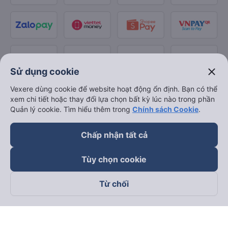
close
Sử dụng cookie
Vexere dùng cookie để website hoạt động ổn định. Bạn có thể
xem chi tiết hoặc thay đổi lựa chọn bất kỳ lúc nào trong phần
Quản lý cookie. Tìm hiểu thêm trong
Chính sách Cookie
.
Chấp nhận tất cả
Tùy chọn cookie
Từ chối
Theo dõi chúng tôi trên
Facebook
Tiktok
Youtube