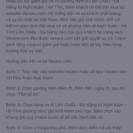
nhiều ưu đãi giảm giá vé xe giường nằm đi Liên Chiểu - Đà
Nẵng từ Nghi Xuân - Hà Tĩnh, hành khách có thể đặt mua tại
website Vexere.com- Hệ thống đặt vé xe khách chất lượng,
và uy tín nhất tại Việt Nam, đảm bảo giữ chỗ 100%. Đối với
bất cứ giao dịch đặt mua vé xe giường nằm đi Nghi Xuân - Hà
Tĩnh Liên Chiểu - Đà Nẵng nào của quý khách tại trang web
Vexere.com đều được Vexere cam kết giải quyết sự cố. Chính
sách tặng coupon giảm giá hoặc hoàn tiền sẽ tùy theo từng
trường hợp sự việc.
Hướng dẫn đặt vé tại Vexere.com:
Bước 1: Truy cập vào website Vexere hoặc tải app Vexere trên
CH Play hoặc App Store.
Bước 2: Chọn giường nằm điểm đi, điểm đến, ngày đi, sau đó
chọn “TÌM VÉ XE”.
Bước 3: Chọn hãng xe đi Liên Chiểu - Đà Nẵng từ Nghi Xuân -
Hà Tĩnh giường nằm, giờ khởi hành phù hợp. Bấm chọn vào
khung giờ quý khách muốn đi để tiến hành đặt vé.
Bước 4: Chọn vị trí/giường ghế, điểm đón, điểm trả và nhập