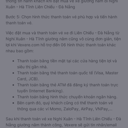
thông tin hành khách khi đặt mua vé xe giường nằm đi Nghi
Xuân - Hà Tĩnh Liên Chiểu - Đà Nẵng
Bước 5: Chọn hình thức thanh toán vé phù hợp và tiến hành
thanh toán vé.
Việc đặt mua và thanh toán vé xe đi Liên Chiểu - Đà Nẵng từ
Nghi Xuân - Hà Tĩnh giường nằm cũng vô cùng đơn giản, tiện
lợi khi Vexere.com hỗ trợ đến 06 hình thức thanh toán khác
nhau bao gồm:
Thanh toán bằng tiền mặt tại các cửa hàng tiện lợi và
siêu thị gần nhà.
Thanh toán bằng thẻ thanh toán quốc tế (Visa, Master
Card, JCB).
Thanh toán bằng thẻ ATM đã đăng ký thanh toán trực
tuyến (Internet Banking).
Thanh toán bằng hình thức chuyển khoản ngân hàng.
Bên cạnh đó, quý khách cũng có thể thanh toán vé
thông qua các ví Momo, ZaloPay, AirPay, VNPay,…
Sau khi thanh toán vé xe Nghi Xuân - Hà Tĩnh Liên Chiểu - Đà
Nẵng giường nằm thành công, Vexere sẽ gửi tin nhắn/email