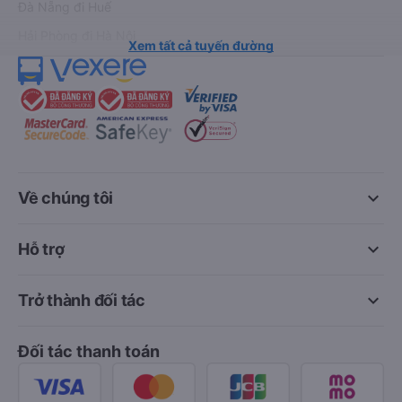
Đà Nẵng đi Huế
Hải Phòng đi Hà Nội
Xem tất cả tuyến đường
keyboard_arrow_down
Về chúng tôi
keyboard_arrow_down
Hỗ trợ
keyboard_arrow_down
Trở thành đối tác
Đối tác thanh toán