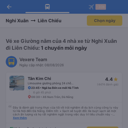
arrow_back
Tải app Vexere ngay!
Tải app Vexere
-30k
Mở app
Mở app
Nhận ưu đãi thành viên độc
-30k/ghế khi đặt vé máy bay qua
quyền
app
Nghi Xuân
Liên Chiểu
Chọn ngày
Vé xe Giường nằm của 4 nhà xe từ Nghi Xuân
đi Liên Chiểu
: 1 chuyến mỗi ngày
Vexere Team
Ngày cập nhật: 08/08/2026
Tân Kim Chi
4.4
Limousine giường phòng 24 chỗ (CABIN)
(4474 đánh giá)
23:45 • Ngã ba Bến xe mới Hà Tĩnh
6 giờ 45 phút
06:30 • 46 Nam Trân, Đà Nẵng
Đây là đánh giá trung thực của tôi về trải nghiệm đi du lịch cùng công ty này
từ Hà Nội đến Đà Nẵng. Điểm tốt: • Sạch sẽ tuyệt đối: Xe buýt sạch sẽ một
cách ấn tượng và họ rất nghiêm ngặt trong việc duy trì tiêu chuẩn này -
không được phép ăn trên xe. Đây là lần đầu tiên tôi thấy sự chú trọng đến
Xem thêm
vấn đề sạch sẽ như vậy ở Việt Nam. Mọi thứ bên trong xe buýt đều trông
mới và sạch sẽ. • WiFi đáng tin cậy: WiFi trên xe hoạt động hoàn hảo trong