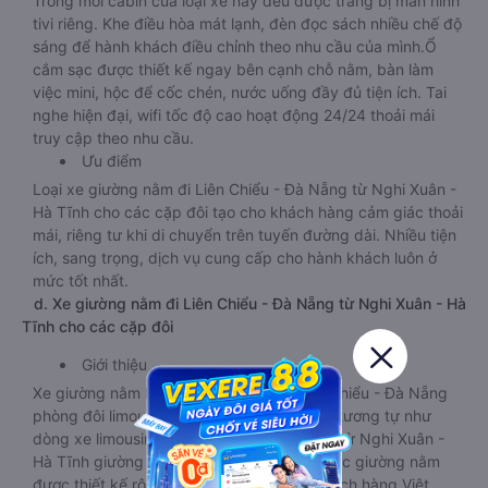
Trong mỗi cabin của loại xe này đều được trang bị màn hình
tivi riêng. Khe điều hòa mát lạnh, đèn đọc sách nhiều chế độ
sáng để hành khách điều chỉnh theo nhu cầu của mình.Ổ
cắm sạc được thiết kế ngay bên cạnh chỗ nằm, bàn làm
việc mini, hộc để cốc chén, nước uống đầy đủ tiện ích. Tai
nghe hiện đại, wifi tốc độ cao hoạt động 24/24 thoải mái
truy cập theo nhu cầu.
Ưu điểm
Loại xe giường nằm đi Liên Chiểu - Đà Nẵng từ Nghi Xuân -
Hà Tĩnh cho các cặp đôi tạo cho khách hàng cảm giác thoải
mái, riêng tư khi di chuyển trên tuyến đường dài. Nhiều tiện
ích, sang trọng, dịch vụ cung cấp cho hành khách luôn ở
mức tốt nhất.
d. Xe giường nằm đi Liên Chiểu - Đà Nẵng từ Nghi Xuân - Hà
Tĩnh cho các cặp đôi
Giới thiệu
Xe giường nằm Nghi Xuân - Hà Tĩnh Liên Chiểu - Đà Nẵng
phòng đôi limousine là dòng xe có thiết kế tương tự như
dòng xe limousine đi Liên Chiểu - Đà Nẵng từ Nghi Xuân -
Hà Tĩnh giường phòng. Tuy nhiên kích thước giường nằm
được thiết kế rộng hơn, phù hợp với cả khách hàng Việt