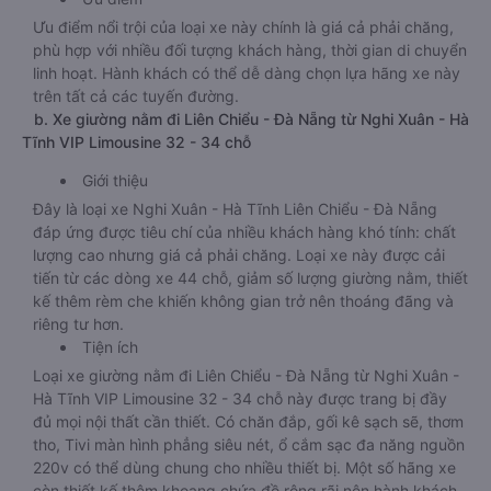
Ưu điểm nổi trội của loại xe này chính là giá cả phải chăng,
phù hợp với nhiều đối tượng khách hàng, thời gian di chuyển
linh hoạt. Hành khách có thể dễ dàng chọn lựa hãng xe này
trên tất cả các tuyến đường.
b. Xe giường nằm đi Liên Chiểu - Đà Nẵng từ Nghi Xuân - Hà
Tĩnh VIP Limousine 32 - 34 chỗ
Giới thiệu
Đây là loại xe Nghi Xuân - Hà Tĩnh Liên Chiểu - Đà Nẵng
đáp ứng được tiêu chí của nhiều khách hàng khó tính: chất
lượng cao nhưng giá cả phải chăng. Loại xe này được cải
tiến từ các dòng xe 44 chỗ, giảm số lượng giường nằm, thiết
kế thêm rèm che khiến không gian trở nên thoáng đãng và
riêng tư hơn.
Tiện ích
Loại xe giường nằm đi Liên Chiểu - Đà Nẵng từ Nghi Xuân -
Hà Tĩnh VIP Limousine 32 - 34 chỗ này được trang bị đầy
đủ mọi nội thất cần thiết. Có chăn đắp, gối kê sạch sẽ, thơm
tho, Tivi màn hình phẳng siêu nét, ổ cắm sạc đa năng nguồn
220v có thể dùng chung cho nhiều thiết bị. Một số hãng xe
còn thiết kế thêm khoang chứa đồ rộng rãi nên hành khách