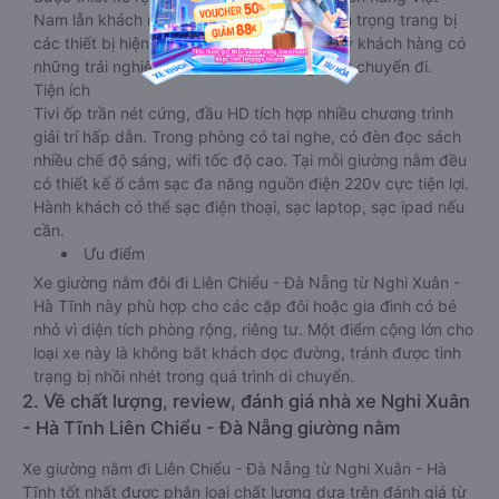
Nam lẫn khách nước ngoài. Nhà xe vẫn chú trọng trang bị
các thiết bị hiện đại nhằm đảm bảo cho quý khách hàng có
những trải nghiệm thoải mái nhất trong suốt chuyến đi.
Tiện ích
Tivi ốp trần nét cứng, đầu HD tích hợp nhiều chương trình
giải trí hấp dẫn. Trong phòng có tai nghe, có đèn đọc sách
nhiều chế độ sáng, wifi tốc độ cao. Tại mỗi giường nằm đều
có thiết kế ổ cắm sạc đa năng nguồn điện 220v cực tiện lợi.
Hành khách có thể sạc điện thoại, sạc laptop, sạc ipad nếu
cần.
Ưu điểm
Xe giường nằm đôi đi Liên Chiểu - Đà Nẵng từ Nghi Xuân -
Hà Tĩnh này phù hợp cho các cặp đôi hoặc gia đình có bé
nhỏ vì diện tích phòng rộng, riêng tư. Một điểm cộng lớn cho
loại xe này là không bắt khách dọc đường, tránh được tình
trạng bị nhồi nhét trong quá trình di chuyển.
2. Về chất lượng, review, đánh giá nhà xe Nghi Xuân
- Hà Tĩnh Liên Chiểu - Đà Nẵng giường nằm
Xe giường nằm đi Liên Chiểu - Đà Nẵng từ Nghi Xuân - Hà
Tĩnh tốt nhất được phân loại chất lượng dựa trên đánh giá từ