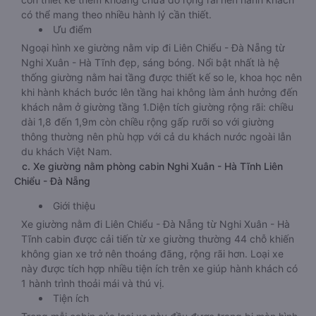
có thể mang theo nhiều hành lý cần thiết.
Ưu điểm
Ngoại hình xe giường nằm vip đi Liên Chiểu - Đà Nẵng từ
Nghi Xuân - Hà Tĩnh đẹp, sáng bóng. Nổi bật nhất là hệ
thống giường nằm hai tầng được thiết kế so le, khoa học nên
khi hành khách bước lên tầng hai không làm ảnh hưởng đến
khách nằm ở giường tầng 1.Diện tích giường rộng rãi: chiều
dài 1,8 đến 1,9m còn chiều rộng gấp rưỡi so với giường
thông thường nên phù hợp với cả du khách nước ngoài lẫn
du khách Việt Nam.
c. Xe giường nằm phòng cabin Nghi Xuân - Hà Tĩnh Liên
Chiểu - Đà Nẵng
Giới thiệu
Xe giường nằm đi Liên Chiểu - Đà Nẵng từ Nghi Xuân - Hà
Tĩnh cabin được cải tiến từ xe giường thường 44 chỗ khiến
không gian xe trở nên thoáng đãng, rộng rãi hơn. Loại xe
này được tích hợp nhiều tiện ích trên xe giúp hành khách có
1 hành trình thoải mái và thú vị.
Tiện ích