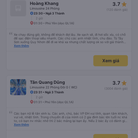
cho đến khoảng 8:00 sáng, điều này khá khó chịu. Có vẻ như lịch trình phụ
star_rate
Hoàng Khang
3.7
thuộc vào tài xế, và tôi thực sự hy vọng các điểm dừng sẽ được bố trí đều
đặn hơn trong tương lai. Nhìn chung, tôi hài lòng và sẽ tiếp tục sử dụng dịch
Limousine 24 Phòng
(120 đánh giá)
vụ xe buýt giường nằm của công ty này cho các chuyến công tác, vì đây
23:30 • Ngã 3 Thành
vẫn là một trong những lựa chọn xe buýt giường nằm thoải mái nhất trên
2 giờ
tuyến đường này. Tôi thực sự hy vọng rằng trong tương lai các tài xế sẽ
dừng xe thường xuyên theo lịch trình, đặc biệt là vì tôi dự định sẽ đi tuyến
01:30 • Phú Yên (dọc QL1A)
đường này một lần nữa vào tuần tới.
Xe chạy đúng giờ, không để khách đợi lâu. Xe sạch sẽ, đi hơi sốc xíu, có chỗ
để sạc điện thoại siêu nhanh. Các chú các anh nhiệt tình, chu đáo. Từ Tây
Sơn xuống Quy Nhơn để đi xe khá xa nhưng chất lượng ok so với giá thành
chung.
Xem thêm
Xem giá
star_rate
Tân Quang Dũng
3.7
Limousine 22 Phòng Đôi G ( WC)
(3004 đánh giá)
23:31 • Ngã 3 Thành
2 giờ
01:31 • Phú Yên (dọc QL1A)
Các bạn nữ lễ tân xinh iu. Các anh, chú, bác VP ĐH vui tính, quan tâm khách,
vui vẻ, nhiệt tình. Trong chuyến đi của mình có 2 gia đình bác lớn tuổi nc khá
to, có bạn nv nhắc nhở thì 2 bác mắng lại bạn ấy. Nếu 2 bác ấy có đánh giá
xấu thì mình ngược lại nha. Bạn ấy nhắc nhở rất đúng. 2 bác nói rất to. To
Xem thêm
đến lỗi mình ngủ còn mơ được câu chuyện các bác nói với nhau xuất hiện
trong giấc mơ của mình luôn. Nên nếu bạn ấy bị phản ánh thì đừng trừ lương
bạn ấy nha. Nếu bạn ấy bị trừ thì bảo bạn ấy liên hệ sđt của mình, mình hỗ