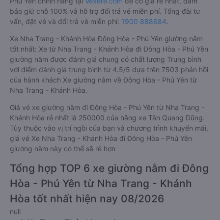
Phú Yên chính hãng tại
Vexere.com
để có giá rẻ nhất, đảm
bảo giữ chỗ 100% và hỗ trợ đổi trả vé miễn phí. Tổng đài tư
vấn, đặt vé và đổi trả vé miễn phí:
1900 888684
.
Xe Nha Trang - Khánh Hòa Đông Hòa - Phú Yên giường nằm
tốt nhất: Xe từ Nha Trang - Khánh Hòa đi Đông Hòa - Phú Yên
giường nằm được đánh giá chung có chất lượng Trung bình
với điểm đánh giá trung bình từ 4.5/5 dựa trên 7503 phản hồi
của hành khách Xe giường nằm về Đông Hòa - Phú Yên từ
Nha Trang - Khánh Hòa.
Giá vé xe giường nằm đi Đông Hòa - Phú Yên từ Nha Trang -
Khánh Hòa rẻ nhất là 250000 của hãng xe Tân Quang Dũng.
Tùy thuộc vào vị trí ngồi của bạn và chương trình khuyến mãi,
giá vé Xe Nha Trang - Khánh Hòa đi Đông Hòa - Phú Yên
giường nằm này có thể sẽ rẻ hơn
Tổng hợp TOP 6 xe giường nằm đi Đông
Hòa - Phú Yên từ Nha Trang - Khánh
Hòa tốt nhất hiện nay 08/2026
null