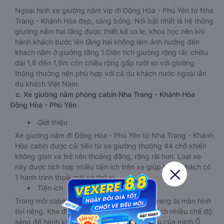
Ngoại hình xe giường nằm vip đi Đông Hòa - Phú Yên từ Nha
Trang - Khánh Hòa đẹp, sáng bóng. Nổi bật nhất là hệ thống
giường nằm hai tầng được thiết kế so le, khoa học nên khi
hành khách bước lên tầng hai không làm ảnh hưởng đến
khách nằm ở giường tầng 1.Diện tích giường rộng rãi: chiều
dài 1,8 đến 1,9m còn chiều rộng gấp rưỡi so với giường
thông thường nên phù hợp với cả du khách nước ngoài lẫn
du khách Việt Nam.
c. Xe giường nằm phòng cabin Nha Trang - Khánh Hòa
Đông Hòa - Phú Yên
Giới thiệu
Xe giường nằm đi Đông Hòa - Phú Yên từ Nha Trang - Khánh
Hòa cabin được cải tiến từ xe giường thường 44 chỗ khiến
không gian xe trở nên thoáng đãng, rộng rãi hơn. Loại xe
này được tích hợp nhiều tiện ích trên xe giúp hành khách có
1 hành trình thoải mái và thú vị.
Tiện ích
Trong mỗi cabin của loại xe này đều được trang bị màn hình
tivi riêng. Khe điều hòa mát lạnh, đèn đọc sách nhiều chế độ
sáng để hành khách điều chỉnh theo nhu cầu của mình.Ổ