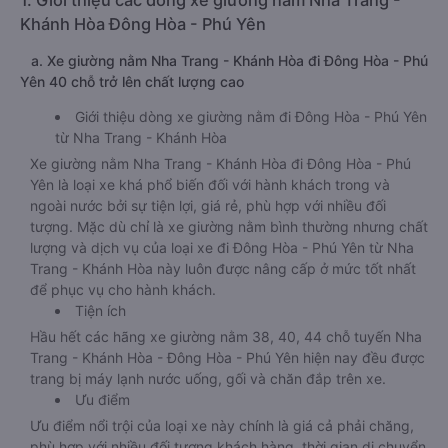
1. Giới thiệu các dòng xe giường nằm Nha Trang -
Khánh Hòa Đông Hòa - Phú Yên
a. Xe giường nằm Nha Trang - Khánh Hòa đi Đông Hòa - Phú
Yên 40 chỗ trở lên chất lượng cao
Giới thiệu dòng xe giường nằm đi Đông Hòa - Phú Yên
từ Nha Trang - Khánh Hòa
Xe giường nằm Nha Trang - Khánh Hòa đi Đông Hòa - Phú
Yên là loại xe khá phổ biến đối với hành khách trong và
ngoài nước bởi sự tiện lợi, giá rẻ, phù hợp với nhiều đối
tượng. Mặc dù chỉ là xe giường nằm bình thường nhưng chất
lượng và dịch vụ của loại xe đi Đông Hòa - Phú Yên từ Nha
Trang - Khánh Hòa này luôn được nâng cấp ở mức tốt nhất
để phục vụ cho hành khách.
Tiện ích
Hầu hết các hãng xe giường nằm 38, 40, 44 chỗ tuyến Nha
Trang - Khánh Hòa - Đông Hòa - Phú Yên hiện nay đều được
trang bị máy lạnh nước uống, gối và chăn đắp trên xe.
Ưu điểm
Ưu điểm nổi trội của loại xe này chính là giá cả phải chăng,
phù hợp với nhiều đối tượng khách hàng, thời gian di chuyển