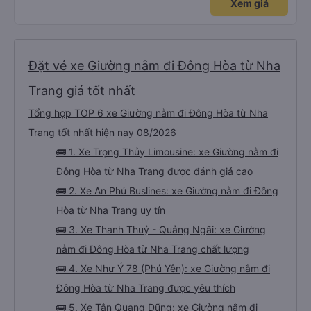
Xem giá
trợ ạ. Số mình đuôi 666, chuyến ĐH-NT ngày 16/1. À các bạn nữ lễ tân xinh
iu còn đổi cho mình phòng đơn sang đôi xong còn note là (một mình) yêu
luôn. Nhưng phòng đôi mà nằm một thì mỗi lần xe rẽ 1 cái là ✈️ Ít đi xe khách
nhưng đủ để đánh giá 10/10.
Đặt vé xe Giường nằm đi Đông Hòa từ Nha
Trang giá tốt nhất
Tổng hợp TOP 6 xe Giường nằm đi Đông Hòa từ Nha
Trang tốt nhất hiện nay 08/2026
🚌 1. Xe Trọng Thủy Limousine: xe Giường nằm đi
Đông Hòa từ Nha Trang được đánh giá cao
🚌 2. Xe An Phú Buslines: xe Giường nằm đi Đông
Hòa từ Nha Trang uy tín
🚌 3. Xe Thanh Thuỷ - Quảng Ngãi: xe Giường
nằm đi Đông Hòa từ Nha Trang chất lượng
🚌 4. Xe Như Ý 78 (Phú Yên): xe Giường nằm đi
Đông Hòa từ Nha Trang được yêu thích
🚌 5. Xe Tân Quang Dũng: xe Giường nằm đi