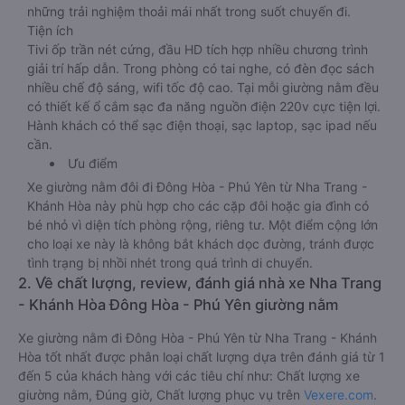
những trải nghiệm thoải mái nhất trong suốt chuyến đi.
Tiện ích
Tivi ốp trần nét cứng, đầu HD tích hợp nhiều chương trình
giải trí hấp dẫn. Trong phòng có tai nghe, có đèn đọc sách
nhiều chế độ sáng, wifi tốc độ cao. Tại mỗi giường nằm đều
có thiết kế ổ cắm sạc đa năng nguồn điện 220v cực tiện lợi.
Hành khách có thể sạc điện thoại, sạc laptop, sạc ipad nếu
cần.
Ưu điểm
Xe giường nằm đôi đi Đông Hòa - Phú Yên từ Nha Trang -
Khánh Hòa này phù hợp cho các cặp đôi hoặc gia đình có
bé nhỏ vì diện tích phòng rộng, riêng tư. Một điểm cộng lớn
cho loại xe này là không bắt khách dọc đường, tránh được
tình trạng bị nhồi nhét trong quá trình di chuyển.
2. Về chất lượng, review, đánh giá nhà xe Nha Trang
- Khánh Hòa Đông Hòa - Phú Yên giường nằm
Xe giường nằm đi Đông Hòa - Phú Yên từ Nha Trang - Khánh
Hòa tốt nhất được phân loại chất lượng dựa trên đánh giá từ 1
đến 5 của khách hàng với các tiêu chí như: Chất lượng xe
giường nằm, Đúng giờ, Chất lượng phục vụ trên
Vexere.com
.