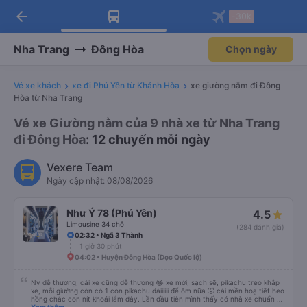
arrow_back
Tải app Vexere ngay!
Tải app Vexere
-30k
Mở app
Mở app
Nhận ưu đãi thành viên độc
-30k/ghế khi đặt vé máy bay qua
quyền
app
Nha Trang
Đông Hòa
Chọn ngày
Vé xe khách
xe đi Phú Yên từ Khánh Hòa
xe giường nằm đi Đông
Hòa từ Nha Trang
Vé xe Giường nằm của 9 nhà xe từ Nha Trang
đi Đông Hòa
: 12 chuyến mỗi ngày
Vexere Team
Ngày cập nhật: 08/08/2026
Như Ý 78 (Phú Yên)
4.5
Limousine 34 chỗ
(284 đánh giá)
02:32 • Ngã 3 Thành
1 giờ 30 phút
04:02 • Huyện Đông Hòa (Dọc Quốc lộ)
Nv dễ thương, cái xe cũng dễ thương 😂 xe mới, sạch sẽ, pikachu treo khắp
xe, mỗi giường còn có 1 con pikachu dàiiiiii để ôm nữa 🤣 cái mền hoạ tiết heo
hồng chắc con nít khoái lắm đây. Lần đầu tiên mình thấy có nhà xe chuẩn bị