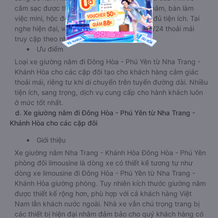
cắm sạc được thiết kế ngay bên cạnh chỗ nằm, bàn làm
việc mini, hộc để cốc chén, nước uống đầy đủ tiện ích. Tai
nghe hiện đại, wifi tốc độ cao hoạt động 24/24 thoải mái
truy cập theo nhu cầu.
Ưu điểm
Loại xe giường nằm đi Đông Hòa - Phú Yên từ Nha Trang -
Khánh Hòa cho các cặp đôi tạo cho khách hàng cảm giác
thoải mái, riêng tư khi di chuyển trên tuyến đường dài. Nhiều
tiện ích, sang trọng, dịch vụ cung cấp cho hành khách luôn
ở mức tốt nhất.
d. Xe giường nằm đi Đông Hòa - Phú Yên từ Nha Trang -
Khánh Hòa cho các cặp đôi
Giới thiệu
Xe giường nằm Nha Trang - Khánh Hòa Đông Hòa - Phú Yên
phòng đôi limousine là dòng xe có thiết kế tương tự như
dòng xe limousine đi Đông Hòa - Phú Yên từ Nha Trang -
Khánh Hòa giường phòng. Tuy nhiên kích thước giường nằm
được thiết kế rộng hơn, phù hợp với cả khách hàng Việt
Nam lẫn khách nước ngoài. Nhà xe vẫn chú trọng trang bị
các thiết bị hiện đại nhằm đảm bảo cho quý khách hàng có