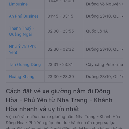
01:45 - 03:00
Limousine
Đường Võ Nguyên Giá
An Phú Buslines
01:45 - 03:15
Đường 23/10, QL 1A,
Thanh Thuỷ -
02:00 - 23:55
Quốc Lộ 1A
Quảng Ngãi
Như Ý 78 (Phú
02:30 - 02:32
Đường 23/10, QL 1A
Yên)
Tân Quang Dũng
23:31 - 23:31
Cây xăng Petrolimex s
Hoàng Khang
23:30 - 23:30
Đường 23/10, QL 1A,
Cách đặt vé xe giường nằm đi Đông
Hòa - Phú Yên từ Nha Trang - Khánh
Hòa nhanh và uy tín nhất
Việc có rất nhiều nhà xe giường nằm Nha Trang - Khánh Hòa
Đông Hòa - Phú Yên giúp cho du khách có đa dạng sự lựa
chọn. Đây cũng có thể là một điều bất lợi làm cho hàng khách