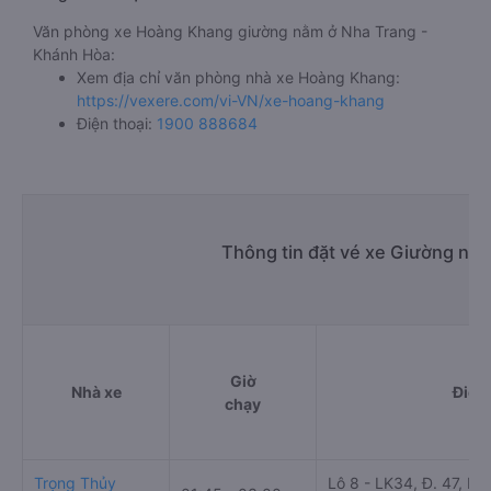
Văn phòng xe Hoàng Khang giường nằm ở Nha Trang -
Khánh Hòa:
Xem địa chỉ văn phòng nhà xe Hoàng Khang:
https://vexere.com/vi-VN/xe-hoang-khang
Điện thoại:
1900 888684
Thông tin đặt vé xe Giường nằ
Giờ
Nhà xe
Điểm
chạy
Trọng Thủy
Lô 8 - LK34, Đ. 47, Khu