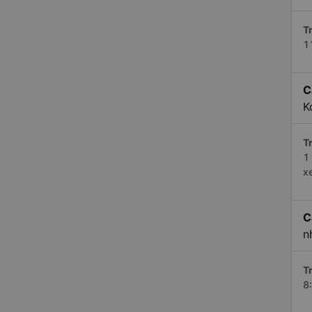
Tr
1
C
K
Tr
1
x
C
n
Tr
8