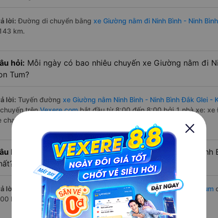
ả lời:
Đường di chuyển bằng
xe Giường nằm đi Ninh Bình - Ninh Bình
143 km.
âu hỏi:
Mỗi ngày có bao nhiêu chuyến xe Giường nằm đi Nin
on Tum?
ả lời:
Tuyến đường
xe Giường nằm Ninh Bình - Ninh Bình Đắk Glei -
 chuyến trên
Vexere.com
bắt đầu từ 8:00 đến 8:00 bởi 1 nhà xe: xe
e chạy có đầy đủ cả ban ngày, buổi trưa, buổi chiều, ban đêm
âu hỏi:
Nhà xe Giường nằm đi Đắk Glei - Kon Tum từ Ninh B
hất?
ả lời:
Chuyến
Giường nằm Ninh Bình - Ninh Bình Đắk Glei - Kon Tum
c
:00 là của nhà xe Đức Thành (Kon Tum).