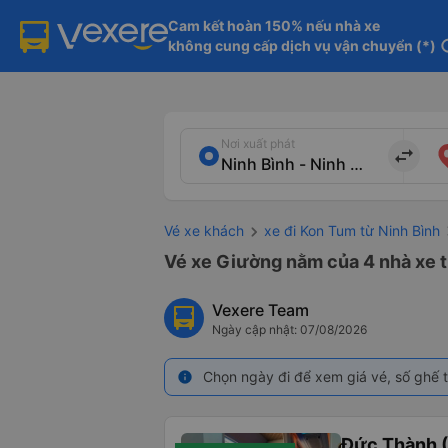
Cam kết hoàn 150% nếu nhà xe

không cung cấp dịch vụ vận chuyển (*)
in
Nơi xuất phát
import_export
Vé xe khách
xe đi Kon Tum từ Ninh Bình
Vé xe Giường nằm của 4 nhà xe từ
Vexere Team
Ngày cập nhật: 07/08/2026
Chọn ngày đi để xem giá vé, số ghế t
info
Đức Thành 