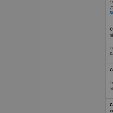
Tr
7
Bì
C
h
Tr
Đ
C
Tr
n
C
x