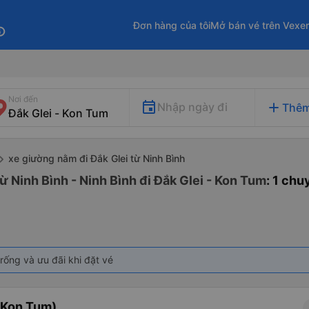
Đơn hàng của tôi
Mở bán vé trên Vexe
fo
Nơi đến
add
Nhập ngày đi
Thêm
xe giường nằm đi Đắk Glei từ Ninh Bình
 Ninh Bình - Ninh Bình đi Đắk Glei - Kon Tum
: 1 ch
rống và ưu đãi khi đặt vé
(Kon Tum)