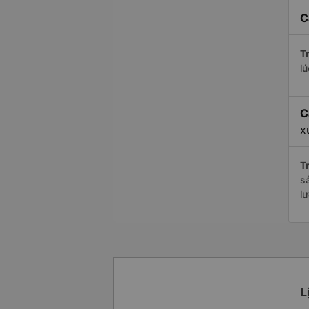
C
Tr
l
C
x
Tr
s
l
L