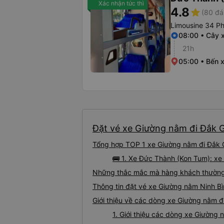
Xác nhận tức thì
4.8
star
(80 đá
Limousine 34 P
08:00 • Cây 
21h
05:00 • Bến 
Đặt vé xe Giường nằm đi Đắk Gl
Tổng hợp TOP 1 xe Giường nằm đi Đắk Gl
🚌 1. Xe Đức Thành (Kon Tum): xe
Những thắc mắc mà hàng khách thường g
Thông tin đặt vé xe Giường nằm Ninh Bì
Giới thiệu về các dòng xe Giường nằm đi
1. Giới thiệu các dòng xe Giường 