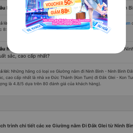
âu hỏi:
Nhà xe đi Đắk Glei - Kon Tum từ Ninh Bình - Ninh Bì
ả lời:
Chuyến
Giường nằm Ninh Bình - Ninh Bình Đắk Glei - Kon Tum
c
úc 8:00 là của nhà xe Đức Thành (Kon Tum).
âu hỏi:
Review xe đi Đắk Glei - Kon Tum từ Ninh Bình - Ninh
uất sắc, cao cấp nhất?
ả lời:
Những hãng có loại xe Giường nằm đi Ninh Bình - Ninh Bình Đắk
ắc, cao cấp nhất là nhà xe Đức Thành (Kon Tum) đi Đắk Glei - Kon Tu
ượng là 4.8/5 dựa trên 80 đánh giá của khách hàng).
ịch trình chi tiết các xe Giường nằm Đi Đắk Glei từ Ninh Bì