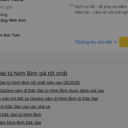
Dịch vụ tốt - lái phụ xe niề
nh giá)
niềm tin - cảm ơn với trải n
hòng
xăng Ninh Sơn.
xe Kon Tum
keyboard_arrow_down
Thông tin chi tiết
ei từ Ninh Bình giá tốt nhất
ei từ Ninh Bình tốt nhất hiện nay 08/2026
 Giường nằm đi Đắk Glei từ Ninh Bình được đánh giá cao
ặp khi đặt xe Giường nằm đi Ninh Bình từ Đắk Glei
nh Đắk Glei của các nhà xe
 Đắk Glei từ Ninh Bình
nằm Ninh Bình Đắk Glei