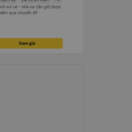
m nở vui vẻ - nhà xe cần giữ được
ghiệm qua chuyến đi!
Xem giá