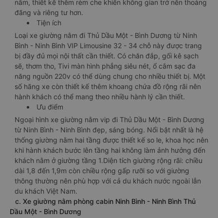
nằm, thiết kế thêm rèm che khiến không gian trở nên thoáng
đãng và riêng tư hơn.
Tiện ích
Loại xe giường nằm đi Thủ Dầu Một - Bình Dương từ Ninh
Bình - Ninh Bình VIP Limousine 32 - 34 chỗ này được trang
bị đầy đủ mọi nội thất cần thiết. Có chăn đắp, gối kê sạch
sẽ, thơm tho, Tivi màn hình phẳng siêu nét, ổ cắm sạc đa
năng nguồn 220v có thể dùng chung cho nhiều thiết bị. Một
số hãng xe còn thiết kế thêm khoang chứa đồ rộng rãi nên
hành khách có thể mang theo nhiều hành lý cần thiết.
Ưu điểm
Ngoại hình xe giường nằm vip đi Thủ Dầu Một - Bình Dương
từ Ninh Bình - Ninh Bình đẹp, sáng bóng. Nổi bật nhất là hệ
thống giường nằm hai tầng được thiết kế so le, khoa học nên
khi hành khách bước lên tầng hai không làm ảnh hưởng đến
khách nằm ở giường tầng 1.Diện tích giường rộng rãi: chiều
dài 1,8 đến 1,9m còn chiều rộng gấp rưỡi so với giường
thông thường nên phù hợp với cả du khách nước ngoài lẫn
du khách Việt Nam.
c. Xe giường nằm phòng cabin Ninh Bình - Ninh Bình Thủ
Dầu Một - Bình Dương