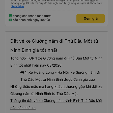
chất hàng dọc đường rất lâu và mất thời gian nhưng lan đầu tiên gặp xe
hoàng long A3 trên xe đây đủ tiện nghi sac tại giường xe sạch sẽ thơm tài xế
lo xe thoải mái vui tính sẽ con ung hô nhe
Xem thêm
Không cần thanh toán trước
Xem giá
Xác nhận chỗ ngay lập tức
Đặt vé xe Giường nằm đi Thủ Dầu Một từ
Ninh Bình giá tốt nhất
Tổng hợp TOP 1 xe Giường nằm đi Thủ Dầu Một từ Ninh
Bình tốt nhất hiện nay 08/2026
🚌 1. Xe Hoàng Long - Hà Nội: xe Giường nằm đi
Thủ Dầu Một từ Ninh Bình được đánh giá cao
Những thắc mắc mà hàng khách thường gặp khi đặt xe
Giường nằm đi Ninh Bình từ Thủ Dầu Một
Thông tin đặt vé xe Giường nằm Ninh Bình Thủ Dầu Một
của các nhà xe