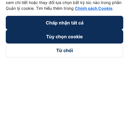
xem chi tiết hoặc thay đổi lựa chọn bất kỳ lúc nào trong phần
Quản lý cookie. Tìm hiểu thêm trong
Chính sách Cookie
.
Chấp nhận tất cả
Tùy chọn cookie
Từ chối
Theo dõi chúng tôi trên
Facebook
Tiktok
Youtube
Công ty TNHH Thương Mại Dịch Vụ Vexere
Địa chỉ đăng ký kinh doanh: 8C Chữ Đồng Tử, Phường Tân
Sơn Nhất, TP. Hồ Chí Minh, Việt Nam
Địa chỉ
:
Lầu 2, toà nhà H3 Circo Hoàng Diệu, 384 Hoàng Diệu,
Phường Khánh Hội, TP Hồ Chí Minh, Việt Nam
Tầng 3, toà nhà 101 Láng Hạ, 101 Láng Hạ, Phường Láng, TP.
Hà Nội, Việt Nam