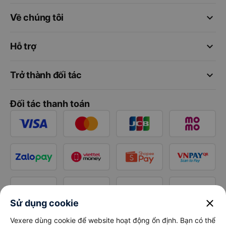
keyboard_arrow_down
Về chúng tôi
keyboard_arrow_down
Hỗ trợ
keyboard_arrow_down
Trở thành đối tác
Đối tác thanh toán
close
Sử dụng cookie
Vexere dùng cookie để website hoạt động ổn định. Bạn có thể