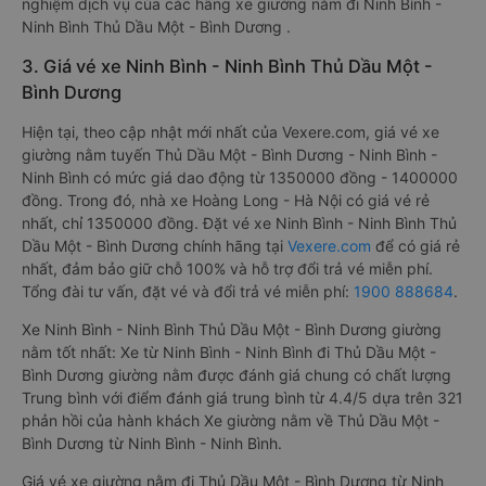
nghiệm dịch vụ của các hãng xe giường nằm đi Ninh Bình -
Ninh Bình Thủ Dầu Một - Bình Dương .
3. Giá vé xe Ninh Bình - Ninh Bình Thủ Dầu Một -
Bình Dương
Hiện tại, theo cập nhật mới nhất của Vexere.com, giá vé xe
giường nằm tuyến Thủ Dầu Một - Bình Dương - Ninh Bình -
Ninh Bình có mức giá dao động từ 1350000 đồng - 1400000
đồng. Trong đó, nhà xe Hoàng Long - Hà Nội có giá vé rẻ
nhất, chỉ 1350000 đồng. Đặt vé xe Ninh Bình - Ninh Bình Thủ
Dầu Một - Bình Dương chính hãng tại
Vexere.com
để có giá rẻ
nhất, đảm bảo giữ chỗ 100% và hỗ trợ đổi trả vé miễn phí.
Tổng đài tư vấn, đặt vé và đổi trả vé miễn phí:
1900 888684
.
Xe Ninh Bình - Ninh Bình Thủ Dầu Một - Bình Dương giường
nằm tốt nhất: Xe từ Ninh Bình - Ninh Bình đi Thủ Dầu Một -
Bình Dương giường nằm được đánh giá chung có chất lượng
Trung bình với điểm đánh giá trung bình từ 4.4/5 dựa trên 321
phản hồi của hành khách Xe giường nằm về Thủ Dầu Một -
Bình Dương từ Ninh Bình - Ninh Bình.
Giá vé xe giường nằm đi Thủ Dầu Một - Bình Dương từ Ninh