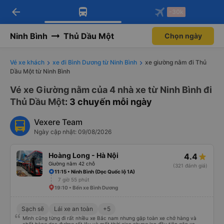
arrow_back
Tải app Vexere ngay!
Tải app Vexere
-30k
Mở app
Mở app
Nhận ưu đãi thành viên độc
-30k/ghế khi đặt vé máy bay qua
quyền
app
Ninh Bình
Thủ Dầu Một
Chọn ngày
Vé xe khách
xe đi Bình Dương từ Ninh Bình
xe giường nằm đi Thủ
Dầu Một từ Ninh Bình
Vé xe Giường nằm của 4 nhà xe từ Ninh Bình đi
Thủ Dầu Một
: 3 chuyến mỗi ngày
Vexere Team
Ngày cập nhật: 09/08/2026
Hoàng Long - Hà Nội
4.4
Giường nằm 42 chỗ
(321 đánh giá)
11:15 • Ninh Bình (Dọc Quốc lộ 1A)
7 giờ 55 phút
19:10 • Bến xe Bình Dương
Sạch sẽ
Lái xe an toàn
+5
Mình cũng từng đi rất nhiều xe Bắc nam nhưng gặp toàn xe chở hàng và