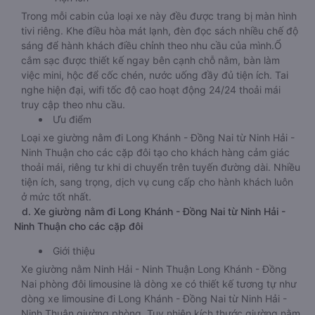
Trong mỗi cabin của loại xe này đều được trang bị màn hình
tivi riêng. Khe điều hòa mát lạnh, đèn đọc sách nhiều chế độ
sáng để hành khách điều chỉnh theo nhu cầu của mình.Ổ
cắm sạc được thiết kế ngay bên cạnh chỗ nằm, bàn làm
việc mini, hộc để cốc chén, nước uống đầy đủ tiện ích. Tai
nghe hiện đại, wifi tốc độ cao hoạt động 24/24 thoải mái
truy cập theo nhu cầu.
Ưu điểm
Loại xe giường nằm đi Long Khánh - Đồng Nai từ Ninh Hải -
Ninh Thuận cho các cặp đôi tạo cho khách hàng cảm giác
thoải mái, riêng tư khi di chuyển trên tuyến đường dài. Nhiều
tiện ích, sang trọng, dịch vụ cung cấp cho hành khách luôn
ở mức tốt nhất.
d. Xe giường nằm đi Long Khánh - Đồng Nai từ Ninh Hải -
Ninh Thuận cho các cặp đôi
Giới thiệu
Xe giường nằm Ninh Hải - Ninh Thuận Long Khánh - Đồng
Nai phòng đôi limousine là dòng xe có thiết kế tương tự như
dòng xe limousine đi Long Khánh - Đồng Nai từ Ninh Hải -
Ninh Thuận giường phòng. Tuy nhiên kích thước giường nằm