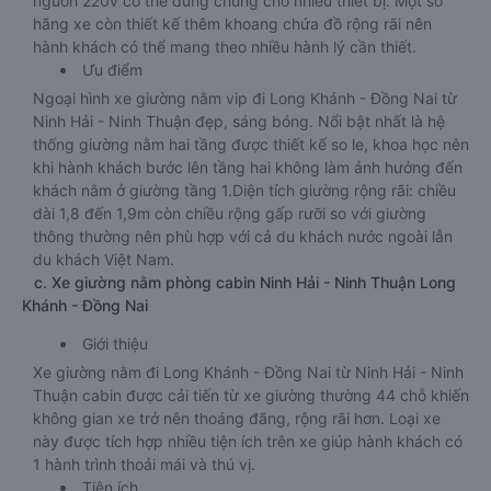
nguồn 220v có thể dùng chung cho nhiều thiết bị. Một số
hãng xe còn thiết kế thêm khoang chứa đồ rộng rãi nên
hành khách có thể mang theo nhiều hành lý cần thiết.
Ưu điểm
Ngoại hình xe giường nằm vip đi Long Khánh - Đồng Nai từ
Ninh Hải - Ninh Thuận đẹp, sáng bóng. Nổi bật nhất là hệ
thống giường nằm hai tầng được thiết kế so le, khoa học nên
khi hành khách bước lên tầng hai không làm ảnh hưởng đến
khách nằm ở giường tầng 1.Diện tích giường rộng rãi: chiều
dài 1,8 đến 1,9m còn chiều rộng gấp rưỡi so với giường
thông thường nên phù hợp với cả du khách nước ngoài lẫn
du khách Việt Nam.
c. Xe giường nằm phòng cabin Ninh Hải - Ninh Thuận Long
Khánh - Đồng Nai
Giới thiệu
Xe giường nằm đi Long Khánh - Đồng Nai từ Ninh Hải - Ninh
Thuận cabin được cải tiến từ xe giường thường 44 chỗ khiến
không gian xe trở nên thoáng đãng, rộng rãi hơn. Loại xe
này được tích hợp nhiều tiện ích trên xe giúp hành khách có
1 hành trình thoải mái và thú vị.
Tiện ích