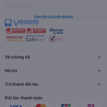
Đà Nẵng đi Huế
Hải Phòng đi Hà Nội
Xem tất cả tuyến đường
keyboard_arrow_down
Về chúng tôi
keyboard_arrow_down
Hỗ trợ
keyboard_arrow_down
Trở thành đối tác
Đối tác thanh toán