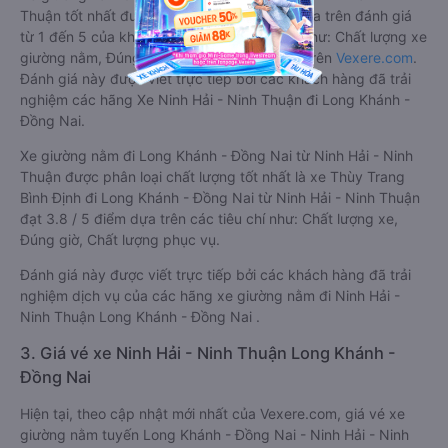
Thuận tốt nhất được phân loại chất lượng dựa trên đánh giá
từ 1 đến 5 của khách hàng với các tiêu chí như: Chất lượng xe
giường nằm, Đúng giờ, Chất lượng phục vụ trên
Vexere.com
.
Đánh giá này được viết trực tiếp bởi các khách hàng đã trải
nghiệm các hãng Xe Ninh Hải - Ninh Thuận đi Long Khánh -
Đồng Nai.
Xe giường nằm đi Long Khánh - Đồng Nai từ Ninh Hải - Ninh
Thuận được phân loại chất lượng tốt nhất là xe Thùy Trang
Bình Định đi Long Khánh - Đồng Nai từ Ninh Hải - Ninh Thuận
đạt 3.8 / 5 điểm dựa trên các tiêu chí như: Chất lượng xe,
Đúng giờ, Chất lượng phục vụ.
Đánh giá này được viết trực tiếp bởi các khách hàng đã trải
nghiệm dịch vụ của các hãng xe giường nằm đi Ninh Hải -
Ninh Thuận Long Khánh - Đồng Nai .
3. Giá vé xe Ninh Hải - Ninh Thuận Long Khánh -
Đồng Nai
Hiện tại, theo cập nhật mới nhất của Vexere.com, giá vé xe
giường nằm tuyến Long Khánh - Đồng Nai - Ninh Hải - Ninh