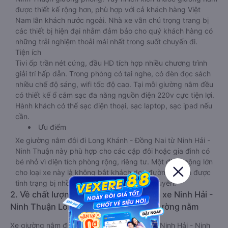
được thiết kế rộng hơn, phù hợp với cả khách hàng Việt
Nam lẫn khách nước ngoài. Nhà xe vẫn chú trọng trang bị
các thiết bị hiện đại nhằm đảm bảo cho quý khách hàng có
những trải nghiệm thoải mái nhất trong suốt chuyến đi.
Tiện ích
Tivi ốp trần nét cứng, đầu HD tích hợp nhiều chương trình
giải trí hấp dẫn. Trong phòng có tai nghe, có đèn đọc sách
nhiều chế độ sáng, wifi tốc độ cao. Tại mỗi giường nằm đều
có thiết kế ổ cắm sạc đa năng nguồn điện 220v cực tiện lợi.
Hành khách có thể sạc điện thoại, sạc laptop, sạc ipad nếu
cần.
Ưu điểm
Xe giường nằm đôi đi Long Khánh - Đồng Nai từ Ninh Hải -
Ninh Thuận này phù hợp cho các cặp đôi hoặc gia đình có
bé nhỏ vì diện tích phòng rộng, riêng tư. Một điểm cộng lớn
cho loại xe này là không bắt khách dọc đường, tránh được
tình trạng bị nhồi nhét trong quá trình di chuyển.
2. Về chất lượng, review, đánh giá nhà xe Ninh Hải -
Ninh Thuận Long Khánh - Đồng Nai giường nằm
Xe giường nằm đi Long Khánh - Đồng Nai từ Ninh Hải - Ninh