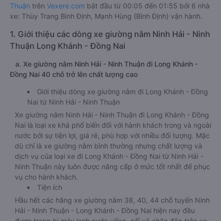
Thuận
trên
Vexere.com
bắt đầu từ 00:05 đến 01:55 bởi 6 nhà
xe: Thùy Trang Bình Định, Mạnh Hùng (Bình Định) vận hành.
1. Giới thiệu các dòng xe giường nằm Ninh Hải - Ninh
Thuận Long Khánh - Đồng Nai
a. Xe giường nằm Ninh Hải - Ninh Thuận đi Long Khánh -
Đồng Nai 40 chỗ trở lên chất lượng cao
Giới thiệu dòng xe giường nằm đi Long Khánh - Đồng
Nai từ Ninh Hải - Ninh Thuận
Xe giường nằm Ninh Hải - Ninh Thuận đi Long Khánh - Đồng
Nai là loại xe khá phổ biến đối với hành khách trong và ngoài
nước bởi sự tiện lợi, giá rẻ, phù hợp với nhiều đối tượng. Mặc
dù chỉ là xe giường nằm bình thường nhưng chất lượng và
dịch vụ của loại xe đi Long Khánh - Đồng Nai từ Ninh Hải -
Ninh Thuận này luôn được nâng cấp ở mức tốt nhất để phục
vụ cho hành khách.
Tiện ích
Hầu hết các hãng xe giường nằm 38, 40, 44 chỗ tuyến Ninh
Hải - Ninh Thuận - Long Khánh - Đồng Nai hiện nay đều
được trang bị máy lạnh nước uống, gối và chăn đắp trên xe.