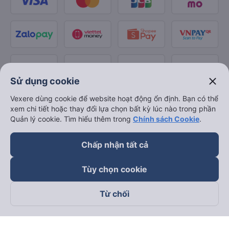
close
Sử dụng cookie
Vexere dùng cookie để website hoạt động ổn định. Bạn có thể
xem chi tiết hoặc thay đổi lựa chọn bất kỳ lúc nào trong phần
Quản lý cookie. Tìm hiểu thêm trong
Chính sách Cookie
.
Chấp nhận tất cả
Tùy chọn cookie
Từ chối
Theo dõi chúng tôi trên
Facebook
Tiktok
Youtube