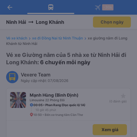
arrow_back
Tải app Vexere ngay!
Tải app Vexere
-30k
Mở app
Mở app
Nhận ưu đãi thành viên độc
-30k/ghế khi đặt vé máy bay qua
quyền
app
Ninh Hải
Long Khánh
Chọn ngày
Vé xe khách
xe đi Đồng Nai từ Ninh Thuận
xe giường nằm đi Long
Khánh từ Ninh Hải
Vé xe Giường nằm của 5 nhà xe từ Ninh Hải đi
Long Khánh
: 6 chuyến mỗi ngày
Vexere Team
Ngày cập nhật: 07/08/2026
star_rate
Mạnh Hùng (Bình Định)
Limousine 22 Phòng Đôi
(0 đánh giá)
00:05 • Phan Rang (Dọc quốc lộ 1A)
10 giờ 45 phút
10:50 • Bến xe trung tâm Cần Thơ
Xem giá