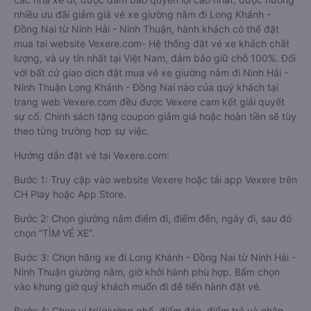
nhiều ưu đãi giảm giá vé xe giường nằm đi Long Khánh -
Đồng Nai từ Ninh Hải - Ninh Thuận, hành khách có thể đặt
mua tại website Vexere.com- Hệ thống đặt vé xe khách chất
lượng, và uy tín nhất tại Việt Nam, đảm bảo giữ chỗ 100%. Đối
với bất cứ giao dịch đặt mua vé xe giường nằm đi Ninh Hải -
Ninh Thuận Long Khánh - Đồng Nai nào của quý khách tại
trang web Vexere.com đều được Vexere cam kết giải quyết
sự cố. Chính sách tặng coupon giảm giá hoặc hoàn tiền sẽ tùy
theo từng trường hợp sự việc.
Hướng dẫn đặt vé tại Vexere.com:
Bước 1: Truy cập vào website Vexere hoặc tải app Vexere trên
CH Play hoặc App Store.
Bước 2: Chọn giường nằm điểm đi, điểm đến, ngày đi, sau đó
chọn “TÌM VÉ XE”.
Bước 3: Chọn hãng xe đi Long Khánh - Đồng Nai từ Ninh Hải -
Ninh Thuận giường nằm, giờ khởi hành phù hợp. Bấm chọn
vào khung giờ quý khách muốn đi để tiến hành đặt vé.
Bước 4: Chọn vị trí/giường ghế, điểm đón, điểm trả và nhập