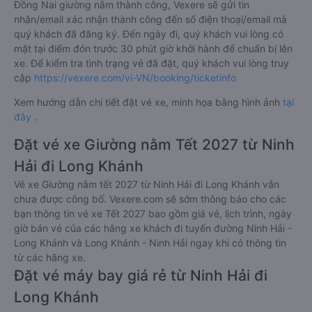
Đồng Nai giường nằm thành công, Vexere sẽ gửi tin
nhắn/email xác nhận thành công đến số điện thoại/email mà
quý khách đã đăng ký. Đến ngày đi, quý khách vui lòng có
mặt tại điểm đón trước 30 phút giờ khởi hành để chuẩn bị lên
xe. Để kiểm tra tình trạng vé đã đặt, quý khách vui lòng truy
cập
https://vexere.com/vi-VN/booking/ticketinfo
Xem hướng dẫn chi tiết đặt vé xe, minh họa bằng hình ảnh
tại
đây
.
Đặt vé xe Giường nằm Tết 2027 từ Ninh
Hải đi Long Khánh
Vé xe Giường nằm tết 2027 từ Ninh Hải đi Long Khánh vẫn
chưa được công bố. Vexere.com sẽ sớm thông báo cho các
bạn thông tin vé xe Tết 2027 bao gồm giá vé, lịch trình, ngày
giờ bán vé của các hãng xe khách đi tuyến đường Ninh Hải -
Long Khánh và Long Khánh - Ninh Hải ngay khi có thông tin
từ các hãng xe.
Đặt vé máy bay giá rẻ từ Ninh Hải đi
Long Khánh