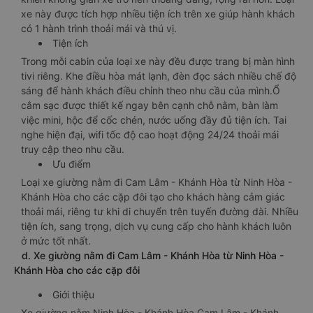
xe này được tích hợp nhiều tiện ích trên xe giúp hành khách
có 1 hành trình thoải mái và thú vị.
Tiện ích
Trong mỗi cabin của loại xe này đều được trang bị màn hình
tivi riêng. Khe điều hòa mát lạnh, đèn đọc sách nhiều chế độ
sáng để hành khách điều chỉnh theo nhu cầu của mình.Ổ
cắm sạc được thiết kế ngay bên cạnh chỗ nằm, bàn làm
việc mini, hộc để cốc chén, nước uống đầy đủ tiện ích. Tai
nghe hiện đại, wifi tốc độ cao hoạt động 24/24 thoải mái
truy cập theo nhu cầu.
Ưu điểm
Loại xe giường nằm đi Cam Lâm - Khánh Hòa từ Ninh Hòa -
Khánh Hòa cho các cặp đôi tạo cho khách hàng cảm giác
thoải mái, riêng tư khi di chuyển trên tuyến đường dài. Nhiều
tiện ích, sang trọng, dịch vụ cung cấp cho hành khách luôn
ở mức tốt nhất.
d. Xe giường nằm đi Cam Lâm - Khánh Hòa từ Ninh Hòa -
Khánh Hòa cho các cặp đôi
Giới thiệu
Xe giường nằm Ninh Hòa - Khánh Hòa Cam Lâm - Khánh