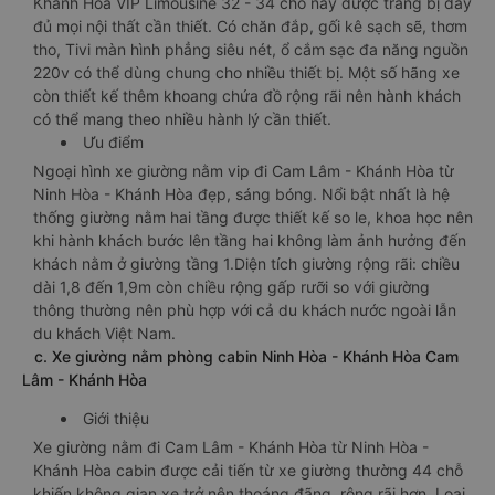
Khánh Hòa VIP Limousine 32 - 34 chỗ này được trang bị đầy
đủ mọi nội thất cần thiết. Có chăn đắp, gối kê sạch sẽ, thơm
tho, Tivi màn hình phẳng siêu nét, ổ cắm sạc đa năng nguồn
220v có thể dùng chung cho nhiều thiết bị. Một số hãng xe
còn thiết kế thêm khoang chứa đồ rộng rãi nên hành khách
có thể mang theo nhiều hành lý cần thiết.
Ưu điểm
Ngoại hình xe giường nằm vip đi Cam Lâm - Khánh Hòa từ
Ninh Hòa - Khánh Hòa đẹp, sáng bóng. Nổi bật nhất là hệ
thống giường nằm hai tầng được thiết kế so le, khoa học nên
khi hành khách bước lên tầng hai không làm ảnh hưởng đến
khách nằm ở giường tầng 1.Diện tích giường rộng rãi: chiều
dài 1,8 đến 1,9m còn chiều rộng gấp rưỡi so với giường
thông thường nên phù hợp với cả du khách nước ngoài lẫn
du khách Việt Nam.
c. Xe giường nằm phòng cabin Ninh Hòa - Khánh Hòa Cam
Lâm - Khánh Hòa
Giới thiệu
Xe giường nằm đi Cam Lâm - Khánh Hòa từ Ninh Hòa -
Khánh Hòa cabin được cải tiến từ xe giường thường 44 chỗ
khiến không gian xe trở nên thoáng đãng, rộng rãi hơn. Loại