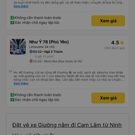
Xe buýt khởi hành và đến đúng giờ, tài xế thân thiện, chuyến đi khá ổn (mặc
dù vẫn hơi xóc, nhưng đó là đặc trưng của Việt Nam ^^), và chỗ ngồi thoải
Xem thêm
mái. Chúng tôi thực sự rất hài lòng.
Không cần thanh toán trước
Xem giá
Xác nhận chỗ ngay lập tức
Như Ý 78 (Phú Yên)
4.5
Limousine 34 chỗ
(284 đánh giá)
02:32 • Ngã 3 Thành
0 giờ 10 phút
02:42 • Ninh Hòa (Dọc Quốc lộ 1A)
Nv dễ thương, cái xe cũng dễ thương 😂 xe mới, sạch sẽ, pikachu treo khắp
xe, mỗi giường còn có 1 con pikachu dàiiiiii để ôm nữa 🤣 cái mền hoạ tiết heo
hồng chắc con nít khoái lắm đây. Lần đầu tiên mình thấy có nhà xe chuẩn bị
cả bàn chải đánh răng. Có 2 ông bà cụ lên xe còn được nv dẫn tới tận nơi để
Xem thêm
hỗ trợ, nói chung là chu đáo ah.
Không cần thanh toán trước
Xem giá
Xác nhận chỗ ngay lập tức
Đặt vé xe Giường nằm đi Cam Lâm từ Ninh