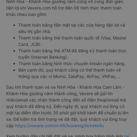
Ninh Hòa - Khánh Hòa giường nằm cũng vô cùng đơn giản,
tiện lợi khi Vexere.com hỗ trợ đến 06 hình thức thanh toán
khác nhau bao gồm:
Thanh toán bằng tiền mặt tại các cửa hàng tiện lợi và
siêu thị gần nhà.
Thanh toán bằng thẻ thanh toán quốc tế (Visa, Master
Card, JCB).
Thanh toán bằng thẻ ATM đã đăng ký thanh toán trực
tuyến (Internet Banking).
Thanh toán bằng hình thức chuyển khoản ngân hàng.
Bên cạnh đó, quý khách cũng có thể thanh toán vé
thông qua các ví Momo, ZaloPay, AirPay, VNPay,…
Sau khi thanh toán vé xe Ninh Hòa - Khánh Hòa Cam Lâm -
Khánh Hòa giường nằm thành công, Vexere sẽ gửi tin
nhắn/email xác nhận thành công đến số điện thoại/email mà
quý khách đã đăng ký. Đến ngày đi, quý khách vui lòng có
mặt tại điểm đón trước 30 phút giờ khởi hành để chuẩn bị lên
xe. Để kiểm tra tình trạng vé đã đặt, quý khách vui lòng truy
cập
https://vexere.com/vi-VN/booking/ticketinfo
Xem hướng dẫn chi tiết đặt vé xe, minh họa bằng hình ảnh
tại