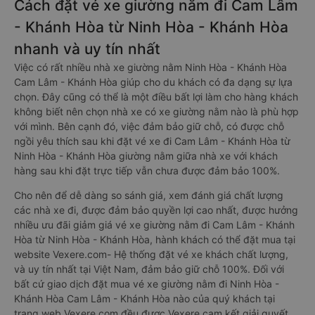
Cách đặt vé xe giường nằm đi Cam Lâm
- Khánh Hòa từ Ninh Hòa - Khánh Hòa
nhanh và uy tín nhất
Việc có rất nhiều nhà xe giường nằm Ninh Hòa - Khánh Hòa
Cam Lâm - Khánh Hòa giúp cho du khách có đa dạng sự lựa
chọn. Đây cũng có thể là một điều bất lợi làm cho hàng khách
không biết nên chọn nhà xe có xe giường nằm nào là phù hợp
với mình. Bên cạnh đó, việc đảm bảo giữ chỗ, có được chỗ
ngồi yêu thích sau khi đặt vé xe đi Cam Lâm - Khánh Hòa từ
Ninh Hòa - Khánh Hòa giường nằm giữa nhà xe với khách
hàng sau khi đặt trực tiếp vẫn chưa được đảm bảo 100%.
Cho nên để dễ dàng so sánh giá, xem đánh giá chất lượng
các nhà xe đi, được đảm bảo quyền lợi cao nhất, được hưởng
nhiều ưu đãi giảm giá vé xe giường nằm đi Cam Lâm - Khánh
Hòa từ Ninh Hòa - Khánh Hòa, hành khách có thể đặt mua tại
website Vexere.com- Hệ thống đặt vé xe khách chất lượng,
và uy tín nhất tại Việt Nam, đảm bảo giữ chỗ 100%. Đối với
bất cứ giao dịch đặt mua vé xe giường nằm đi Ninh Hòa -
Khánh Hòa Cam Lâm - Khánh Hòa nào của quý khách tại
trang web Vexere.com đều được Vexere cam kết giải quyết