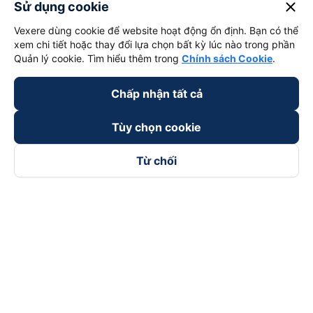
close
Sử dụng cookie
Vexere dùng cookie để website hoạt động ổn định. Bạn có thể
xem chi tiết hoặc thay đổi lựa chọn bất kỳ lúc nào trong phần
Quản lý cookie. Tìm hiểu thêm trong
Chính sách Cookie
.
Chấp nhận tất cả
Tùy chọn cookie
Từ chối
Theo dõi chúng tôi trên
Facebook
Tiktok
Youtube
Công ty TNHH Thương Mại Dịch Vụ Vexere
Địa chỉ đăng ký kinh doanh: 8C Chữ Đồng Tử, Phường Tân
Sơn Nhất, TP. Hồ Chí Minh, Việt Nam
Địa chỉ
:
Lầu 2, toà nhà H3 Circo Hoàng Diệu, 384 Hoàng Diệu,
Phường Khánh Hội, TP Hồ Chí Minh, Việt Nam