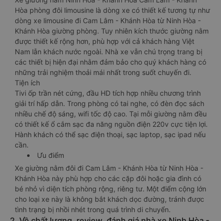
Hòa phòng đôi limousine là dòng xe có thiết kế tương tự như
dòng xe limousine đi Cam Lâm - Khánh Hòa từ Ninh Hòa -
Khánh Hòa giường phòng. Tuy nhiên kích thước giường nằm
được thiết kế rộng hơn, phù hợp với cả khách hàng Việt
Nam lẫn khách nước ngoài. Nhà xe vẫn chú trọng trang bị
các thiết bị hiện đại nhằm đảm bảo cho quý khách hàng có
những trải nghiệm thoải mái nhất trong suốt chuyến đi.
Tiện ích
Tivi ốp trần nét cứng, đầu HD tích hợp nhiều chương trình
giải trí hấp dẫn. Trong phòng có tai nghe, có đèn đọc sách
nhiều chế độ sáng, wifi tốc độ cao. Tại mỗi giường nằm đều
có thiết kế ổ cắm sạc đa năng nguồn điện 220v cực tiện lợi.
Hành khách có thể sạc điện thoại, sạc laptop, sạc ipad nếu
cần.
Ưu điểm
Xe giường nằm đôi đi Cam Lâm - Khánh Hòa từ Ninh Hòa -
Khánh Hòa này phù hợp cho các cặp đôi hoặc gia đình có
bé nhỏ vì diện tích phòng rộng, riêng tư. Một điểm cộng lớn
cho loại xe này là không bắt khách dọc đường, tránh được
tình trạng bị nhồi nhét trong quá trình di chuyển.
2. Về chất lượng, review, đánh giá nhà xe Ninh Hòa -