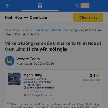
arrow_back
Tải app Vexere ngay!
Tải app Vexere
-30k
Mở app
Mở app
Nhận ưu đãi thành viên độc
-30k/ghế khi đặt vé máy bay qua
quyền
app
Ninh Hòa
Cam Lâm
Chọn ngày
Vé xe khách
xe đi Khánh Hòa từ Khánh Hòa
xe giường nằm đi Cam
Lâm từ Dốc Lết Ninh Hòa
Vé xe Giường nằm của 6 nhà xe từ Ninh Hòa đi
Cam Lâm
: 11 chuyến mỗi ngày
Vexere Team
Ngày cập nhật: 09/08/2026
Mạnh Hùng
3.1
Limousine 24 Phòng
(380 đánh giá)
Limousine 24 Phòng Đôi
+1 loại xe khác
22:16 • Bến xe Ninh Hòa
1 giờ 10 phút
23:26 • Ngã 4 Cam Hải
Thành thật mà nói, tôi đã đọc các đánh giá trước đó và chúng tôi hơi lo lắng.
Nhưng đó là chuyến đi xe buýt tuyệt vời nhất mà chúng tôi từng trải nghiệm.