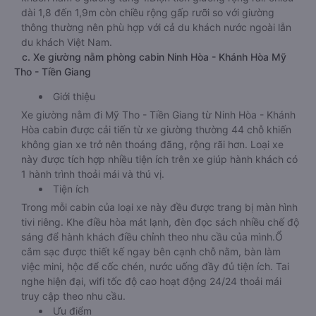
dài 1,8 đến 1,9m còn chiều rộng gấp rưỡi so với giường
thông thường nên phù hợp với cả du khách nước ngoài lẫn
du khách Việt Nam.
c. Xe giường nằm phòng cabin Ninh Hòa - Khánh Hòa Mỹ
Tho - Tiền Giang
Giới thiệu
Xe giường nằm đi Mỹ Tho - Tiền Giang từ Ninh Hòa - Khánh
Hòa cabin được cải tiến từ xe giường thường 44 chỗ khiến
không gian xe trở nên thoáng đãng, rộng rãi hơn. Loại xe
này được tích hợp nhiều tiện ích trên xe giúp hành khách có
1 hành trình thoải mái và thú vị.
Tiện ích
Trong mỗi cabin của loại xe này đều được trang bị màn hình
tivi riêng. Khe điều hòa mát lạnh, đèn đọc sách nhiều chế độ
sáng để hành khách điều chỉnh theo nhu cầu của mình.Ổ
cắm sạc được thiết kế ngay bên cạnh chỗ nằm, bàn làm
việc mini, hộc để cốc chén, nước uống đầy đủ tiện ích. Tai
nghe hiện đại, wifi tốc độ cao hoạt động 24/24 thoải mái
truy cập theo nhu cầu.
Ưu điểm