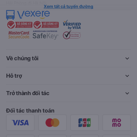
Hải Phòng đi Hà Nội
Xem tất cả tuyến đường
keyboard_arrow_down
Về chúng tôi
keyboard_arrow_down
Hỗ trợ
keyboard_arrow_down
Trở thành đối tác
Đối tác thanh toán