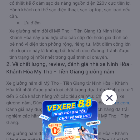
có thiết kế ổ cắm sạc đa năng nguồn điện 220v cực tiện lợi.
Hành khách có thể sạc điện thoại, sạc laptop, sạc ipad nếu
cần.
Ưu điểm
Xe giường nằm đôi đi Mỹ Tho - Tiền Giang từ Ninh Hòa -
Khánh Hòa này phù hợp cho các cặp đôi hoặc gia đình có
bé nhỏ vì diện tích phòng rộng, riêng tư. Một điểm cộng lớn
cho loại xe này là không bắt khách dọc đường, tránh được
tình trạng bị nhồi nhét trong quá trình di chuyển.
2. Về chất lượng, review, đánh giá nhà xe Ninh Hòa -
Khánh Hòa Mỹ Tho - Tiền Giang giường nằm
Xe giường nằm đi Mỹ Tho - Tiền Giang từ Ninh Hòa - Khánh
Hòa tốt nhất được phân loại chất lượng dựa trên đánh giá từ 1
đến 5 của khách hàng với các tiêu chí như: Chất lượng xe
giường nằm, Đúng giờ, Chất lượng phục vụ trên
Vexere.com
.
Đánh giá này được viết trực tiếp bởi các khách hàng đã trải
nghiệm các hãng Xe Ninh Hòa - Khánh Hòa đi Mỹ Tho - Tiền
Giang.
Xe giường nằm đi Mỹ Tho - Tiền Giang từ Ninh Hòa - Khánh
Hòa được phân loại chất lượng tốt nhất là xe Dũng Lệ đi Mỹ