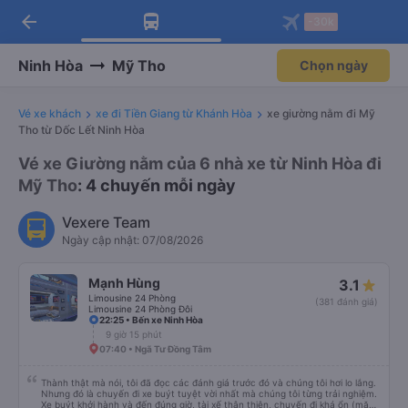
arrow_back
Tải app Vexere ngay!
Tải app Vexere
-30k
Mở app
Mở app
Nhận ưu đãi thành viên độc
-30k/ghế khi đặt vé máy bay qua
quyền
app
Ninh Hòa
Mỹ Tho
Chọn ngày
Vé xe khách
xe đi Tiền Giang từ Khánh Hòa
xe giường nằm đi Mỹ
Tho từ Dốc Lết Ninh Hòa
Vé xe Giường nằm của 6 nhà xe từ Ninh Hòa đi
Mỹ Tho
: 4 chuyến mỗi ngày
Vexere Team
Ngày cập nhật: 07/08/2026
Mạnh Hùng
3.1
Limousine 24 Phòng
(381 đánh giá)
Limousine 24 Phòng Đôi
22:25 • Bến xe Ninh Hòa
9 giờ 15 phút
07:40 • Ngã Tư Đồng Tâm
Thành thật mà nói, tôi đã đọc các đánh giá trước đó và chúng tôi hơi lo lắng.
Nhưng đó là chuyến đi xe buýt tuyệt vời nhất mà chúng tôi từng trải nghiệm.
Xe buýt khởi hành và đến đúng giờ, tài xế thân thiện, chuyến đi khá ổn (mặc