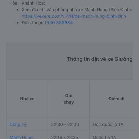
Hòa - Khánh Hòa:
Xem địa chỉ văn phòng nhà xe Mạnh Hùng (Bình Định):
https://vexere.com/vi-VN/xe-manh-hung-binh-dinh
Điện thoại:
1900 888684
Thông tin đặt vé xe Giường n
Giờ
Nhà xe
Điểm đi
chạy
Dũng Lệ
22:30 - 22:30
Dọc quốc lộ 1A
Mạnh Hùng
22:16 - 22:25
Quốc Lộ 1A