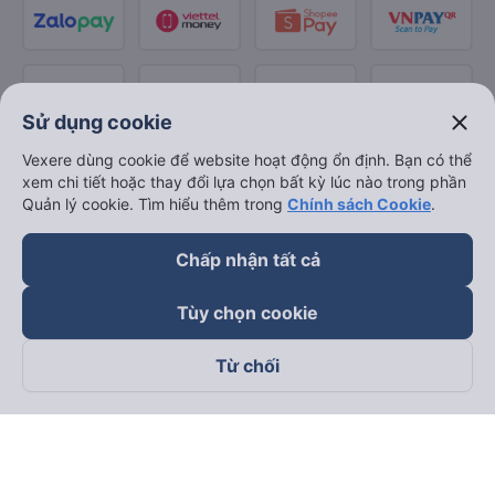
close
Sử dụng cookie
Vexere dùng cookie để website hoạt động ổn định. Bạn có thể
xem chi tiết hoặc thay đổi lựa chọn bất kỳ lúc nào trong phần
Quản lý cookie. Tìm hiểu thêm trong
Chính sách Cookie
.
Chấp nhận tất cả
Tùy chọn cookie
Từ chối
Theo dõi chúng tôi trên
Facebook
Tiktok
Youtube