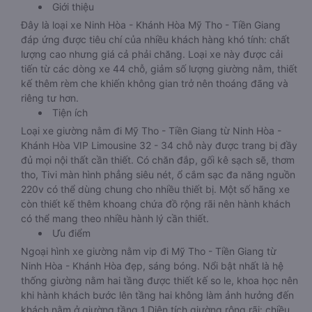
Giới thiệu
Đây là loại xe Ninh Hòa - Khánh Hòa Mỹ Tho - Tiền Giang
đáp ứng được tiêu chí của nhiều khách hàng khó tính: chất
lượng cao nhưng giá cả phải chăng. Loại xe này được cải
tiến từ các dòng xe 44 chỗ, giảm số lượng giường nằm, thiết
kế thêm rèm che khiến không gian trở nên thoáng đãng và
riêng tư hơn.
Tiện ích
Loại xe giường nằm đi Mỹ Tho - Tiền Giang từ Ninh Hòa -
Khánh Hòa VIP Limousine 32 - 34 chỗ này được trang bị đầy
đủ mọi nội thất cần thiết. Có chăn đắp, gối kê sạch sẽ, thơm
tho, Tivi màn hình phẳng siêu nét, ổ cắm sạc đa năng nguồn
220v có thể dùng chung cho nhiều thiết bị. Một số hãng xe
còn thiết kế thêm khoang chứa đồ rộng rãi nên hành khách
có thể mang theo nhiều hành lý cần thiết.
Ưu điểm
Ngoại hình xe giường nằm vip đi Mỹ Tho - Tiền Giang từ
Ninh Hòa - Khánh Hòa đẹp, sáng bóng. Nổi bật nhất là hệ
thống giường nằm hai tầng được thiết kế so le, khoa học nên
khi hành khách bước lên tầng hai không làm ảnh hưởng đến
khách nằm ở giường tầng 1.Diện tích giường rộng rãi: chiều