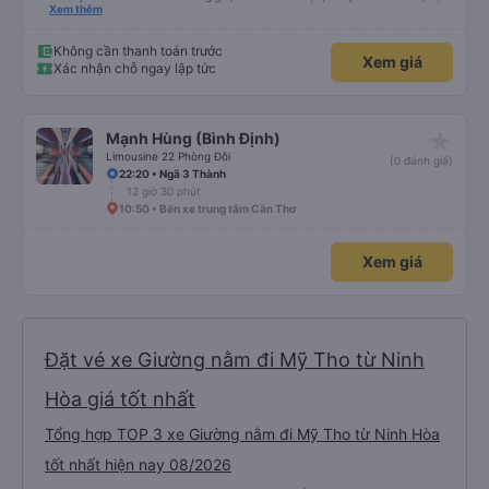
dù vẫn hơi xóc, nhưng đó là đặc trưng của Việt Nam ^^), và chỗ ngồi thoải
Xem thêm
mái. Chúng tôi thực sự rất hài lòng.
Không cần thanh toán trước
Xem giá
Xác nhận chỗ ngay lập tức
star_rate
Mạnh Hùng (Bình Định)
Limousine 22 Phòng Đôi
(0 đánh giá)
22:20 • Ngã 3 Thành
12 giờ 30 phút
10:50 • Bến xe trung tâm Cần Thơ
Xem giá
Đặt vé xe Giường nằm đi Mỹ Tho từ Ninh
Hòa giá tốt nhất
Tổng hợp TOP 3 xe Giường nằm đi Mỹ Tho từ Ninh Hòa
tốt nhất hiện nay 08/2026