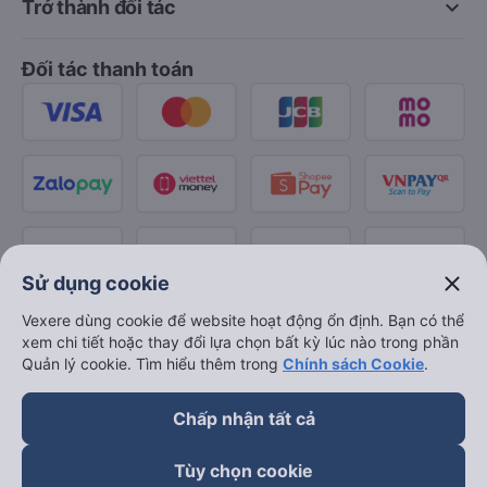
keyboard_arrow_down
Trở thành đối tác
Đối tác thanh toán
close
Sử dụng cookie
Vexere dùng cookie để website hoạt động ổn định. Bạn có thể
xem chi tiết hoặc thay đổi lựa chọn bất kỳ lúc nào trong phần
Quản lý cookie. Tìm hiểu thêm trong
Chính sách Cookie
.
Chấp nhận tất cả
Tùy chọn cookie