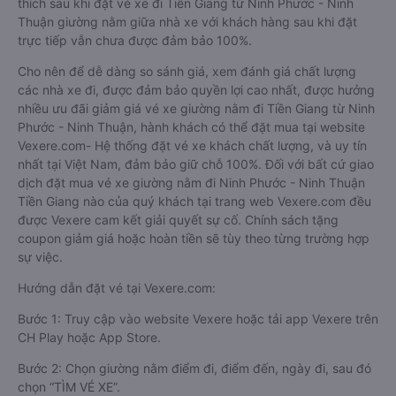
thích sau khi đặt vé xe đi Tiền Giang từ Ninh Phước - Ninh
Thuận giường nằm giữa nhà xe với khách hàng sau khi đặt
trực tiếp vẫn chưa được đảm bảo 100%.
Cho nên để dễ dàng so sánh giá, xem đánh giá chất lượng
các nhà xe đi, được đảm bảo quyền lợi cao nhất, được hưởng
nhiều ưu đãi giảm giá vé xe giường nằm đi Tiền Giang từ Ninh
Phước - Ninh Thuận, hành khách có thể đặt mua tại website
Vexere.com- Hệ thống đặt vé xe khách chất lượng, và uy tín
nhất tại Việt Nam, đảm bảo giữ chỗ 100%. Đối với bất cứ giao
dịch đặt mua vé xe giường nằm đi Ninh Phước - Ninh Thuận
Tiền Giang nào của quý khách tại trang web Vexere.com đều
được Vexere cam kết giải quyết sự cố. Chính sách tặng
coupon giảm giá hoặc hoàn tiền sẽ tùy theo từng trường hợp
sự việc.
Hướng dẫn đặt vé tại Vexere.com:
Bước 1: Truy cập vào website Vexere hoặc tải app Vexere trên
CH Play hoặc App Store.
Bước 2: Chọn giường nằm điểm đi, điểm đến, ngày đi, sau đó
chọn “TÌM VÉ XE”.