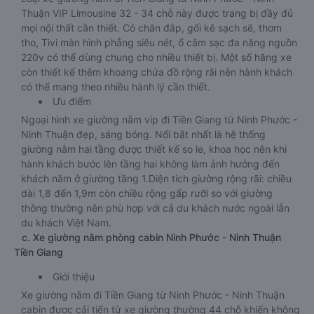
Thuận VIP Limousine 32 - 34 chỗ này được trang bị đầy đủ
mọi nội thất cần thiết. Có chăn đắp, gối kê sạch sẽ, thơm
tho, Tivi màn hình phẳng siêu nét, ổ cắm sạc đa năng nguồn
220v có thể dùng chung cho nhiều thiết bị. Một số hãng xe
còn thiết kế thêm khoang chứa đồ rộng rãi nên hành khách
có thể mang theo nhiều hành lý cần thiết.
Ưu điểm
Ngoại hình xe giường nằm vip đi Tiền Giang từ Ninh Phước -
Ninh Thuận đẹp, sáng bóng. Nổi bật nhất là hệ thống
giường nằm hai tầng được thiết kế so le, khoa học nên khi
hành khách bước lên tầng hai không làm ảnh hưởng đến
khách nằm ở giường tầng 1.Diện tích giường rộng rãi: chiều
dài 1,8 đến 1,9m còn chiều rộng gấp rưỡi so với giường
thông thường nên phù hợp với cả du khách nước ngoài lẫn
du khách Việt Nam.
c. Xe giường nằm phòng cabin Ninh Phước - Ninh Thuận
Tiền Giang
Giới thiệu
Xe giường nằm đi Tiền Giang từ Ninh Phước - Ninh Thuận
cabin được cải tiến từ xe giường thường 44 chỗ khiến không