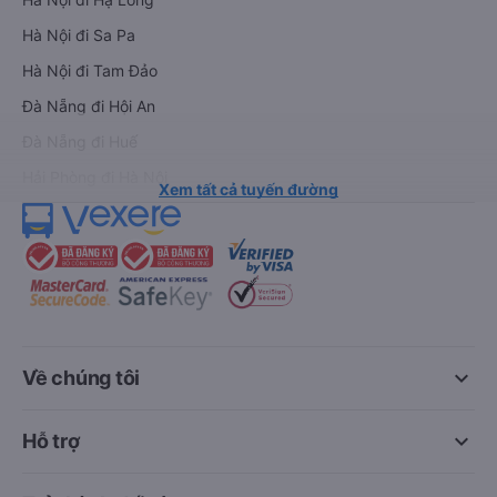
Hà Nội đi Sa Pa
Hà Nội đi Tam Đảo
Đà Nẵng đi Hội An
Đà Nẵng đi Huế
Hải Phòng đi Hà Nội
Xem tất cả tuyến đường
keyboard_arrow_down
Về chúng tôi
keyboard_arrow_down
Hỗ trợ