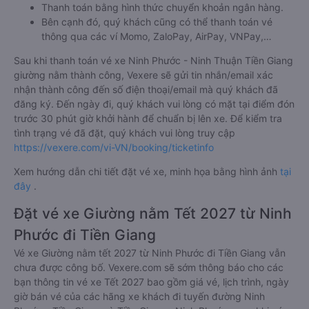
Thanh toán bằng hình thức chuyển khoản ngân hàng.
Bên cạnh đó, quý khách cũng có thể thanh toán vé
thông qua các ví Momo, ZaloPay, AirPay, VNPay,…
Sau khi thanh toán vé xe Ninh Phước - Ninh Thuận Tiền Giang
giường nằm thành công, Vexere sẽ gửi tin nhắn/email xác
nhận thành công đến số điện thoại/email mà quý khách đã
đăng ký. Đến ngày đi, quý khách vui lòng có mặt tại điểm đón
trước 30 phút giờ khởi hành để chuẩn bị lên xe. Để kiểm tra
tình trạng vé đã đặt, quý khách vui lòng truy cập
https://vexere.com/vi-VN/booking/ticketinfo
Xem hướng dẫn chi tiết đặt vé xe, minh họa bằng hình ảnh
tại
đây
.
Đặt vé xe Giường nằm Tết 2027 từ Ninh
Phước đi Tiền Giang
Vé xe Giường nằm tết 2027 từ Ninh Phước đi Tiền Giang vẫn
chưa được công bố. Vexere.com sẽ sớm thông báo cho các
bạn thông tin vé xe Tết 2027 bao gồm giá vé, lịch trình, ngày
giờ bán vé của các hãng xe khách đi tuyến đường Ninh