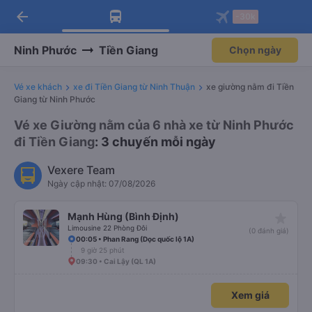
arrow_back
Tải app Vexere ngay!
Tải app Vexere
-30k
Mở app
Mở app
Nhận ưu đãi thành viên độc
-30k/ghế khi đặt vé máy bay qua
quyền
app
Ninh Phước
Tiền Giang
Chọn ngày
Vé xe khách
xe đi Tiền Giang từ Ninh Thuận
xe giường nằm đi Tiền
Giang từ Ninh Phước
Vé xe Giường nằm của 6 nhà xe từ Ninh Phước
đi Tiền Giang
: 3 chuyến mỗi ngày
Vexere Team
Ngày cập nhật: 07/08/2026
star_rate
Mạnh Hùng (Bình Định)
Limousine 22 Phòng Đôi
(0 đánh giá)
00:05 • Phan Rang (Dọc quốc lộ 1A)
9 giờ 25 phút
09:30 • Cai Lậy (QL 1A)
Xem giá