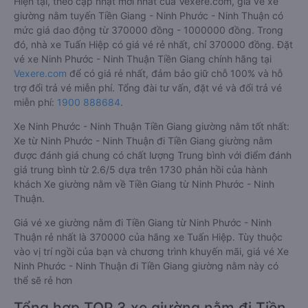
Hiện tại, theo cập nhật mới nhất của Vexere.com, giá vé xe
giường nằm tuyến Tiền Giang - Ninh Phước - Ninh Thuận có
mức giá dao động từ 370000 đồng - 1000000 đồng. Trong
đó, nhà xe Tuấn Hiệp có giá vé rẻ nhất, chỉ 370000 đồng. Đặt
vé xe Ninh Phước - Ninh Thuận Tiền Giang chính hãng tại
Vexere.com
để có giá rẻ nhất, đảm bảo giữ chỗ 100% và hỗ
trợ đổi trả vé miễn phí. Tổng đài tư vấn, đặt vé và đổi trả vé
miễn phí:
1900 888684
.
Xe Ninh Phước - Ninh Thuận Tiền Giang giường nằm tốt nhất:
Xe từ Ninh Phước - Ninh Thuận đi Tiền Giang giường nằm
được đánh giá chung có chất lượng Trung bình với điểm đánh
giá trung bình từ 2.6/5 dựa trên 1730 phản hồi của hành
khách Xe giường nằm về Tiền Giang từ Ninh Phước - Ninh
Thuận.
Giá vé xe giường nằm đi Tiền Giang từ Ninh Phước - Ninh
Thuận rẻ nhất là 370000 của hãng xe Tuấn Hiệp. Tùy thuộc
vào vị trí ngồi của bạn và chương trình khuyến mãi, giá vé Xe
Ninh Phước - Ninh Thuận đi Tiền Giang giường nằm này có
thể sẽ rẻ hơn
Tổng hợp TOP 3 xe giường nằm đi Tiền