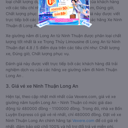
loại chất lượng dựa trên đánh giá từ 1 đến 5 của khách hàng
với các tiêu chí như: Chất lượng xe giường nằm, Đúng giờ,
Chất lượng phục vụ trên
Vexere.com
. Đánh giá này được viết
trực tiếp bởi các khách hàng đã trải nghiệm các hãng Xe Ninh
Thuận đi Long An.
Xe giường nằm đi Long An từ Ninh Thuận được phân loại chất
lượng tốt nhất là xe Trọng Thủy Limousine đi Long An từ Ninh
Thuận đạt 4.8 / 5 điểm dựa trên các tiêu chí như: Chất lượng
xe, Đúng giờ, Chất lượng phục vụ.
Đánh giá này được viết trực tiếp bởi các khách hàng đã trải
nghiệm dịch vụ của các hãng xe giường nằm đi Ninh Thuận
Long An .
3. Giá vé xe Ninh Thuận Long An
Hiện tại, theo cập nhật mới nhất của Vexere.com, giá vé xe
giường nằm tuyến Long An - Ninh Thuận có mức giá dao
động từ 480000 đồng - 1100000 đồng. Trong đó, nhà xe Bốn
Luyện Express có giá vé rẻ nhất, chỉ 480000 đồng. Đặt vé xe
Ninh Thuận Long An chính hãng tại
Vexere.com
để có giá rẻ
nhất, đảm bảo giữ chỗ 100% và hỗ trợ đổi trả vé miễn phí.