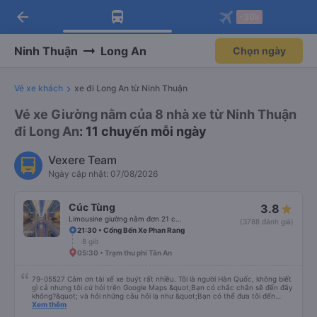
arrow_back
Tải app Vexere ngay!
Tải app Vexere
-30k
Mở app
Mở app
Nhận ưu đãi thành viên độc
-30k/ghế khi đặt vé máy bay qua
quyền
app
Ninh Thuận
Long An
Chọn ngày
Vé xe khách
xe đi Long An từ Ninh Thuận
Vé xe Giường nằm của 8 nhà xe từ Ninh Thuận
đi Long An
: 11 chuyến mỗi ngày
Vexere Team
Ngày cập nhật: 07/08/2026
Cúc Tùng
3.8
Limousine giường nằm đơn 21 chỗ (WC)
(3788 đánh giá)
21:30 • Cổng Bến Xe Phan Rang
8 giờ
05:30 • Trạm thu phí Tân An
79-05527 Cảm ơn tài xế xe buýt rất nhiều. Tôi là người Hàn Quốc, không biết
gì cả nhưng tôi cứ hỏi trên Google Maps &quot;Bạn có chắc chắn sẽ đến đây
không?&quot; và hỏi những câu hỏi lạ như &quot;Bạn có thể đưa tôi đến
khách sạn của chúng tôi không?&quot; Nhưng tài xế đã quan tâm. của mọi
Xem thêm
thứ. Vốn dĩ tôi đến lúc 2h30 sáng và được thông báo lúc đó nhưng tài xế bảo