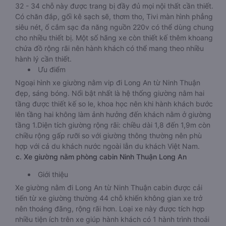
32 - 34 chỗ này được trang bị đầy đủ mọi nội thất cần thiết.
Có chăn đắp, gối kê sạch sẽ, thơm tho, Tivi màn hình phẳng
siêu nét, ổ cắm sạc đa năng nguồn 220v có thể dùng chung
cho nhiều thiết bị. Một số hãng xe còn thiết kế thêm khoang
chứa đồ rộng rãi nên hành khách có thể mang theo nhiều
hành lý cần thiết.
Ưu điểm
Ngoại hình xe giường nằm vip đi Long An từ Ninh Thuận
đẹp, sáng bóng. Nổi bật nhất là hệ thống giường nằm hai
tầng được thiết kế so le, khoa học nên khi hành khách bước
lên tầng hai không làm ảnh hưởng đến khách nằm ở giường
tầng 1.Diện tích giường rộng rãi: chiều dài 1,8 đến 1,9m còn
chiều rộng gấp rưỡi so với giường thông thường nên phù
hợp với cả du khách nước ngoài lẫn du khách Việt Nam.
c. Xe giường nằm phòng cabin Ninh Thuận Long An
Giới thiệu
Xe giường nằm đi Long An từ Ninh Thuận cabin được cải
tiến từ xe giường thường 44 chỗ khiến không gian xe trở
nên thoáng đãng, rộng rãi hơn. Loại xe này được tích hợp
nhiều tiện ích trên xe giúp hành khách có 1 hành trình thoải