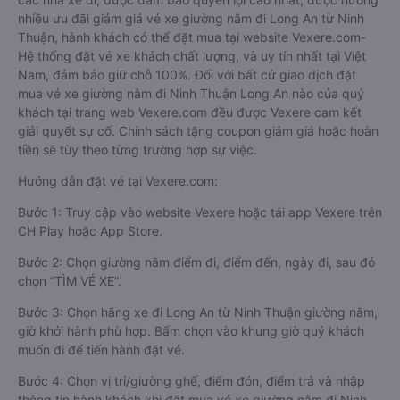
nhiều ưu đãi giảm giá vé xe giường nằm đi Long An từ Ninh
Thuận, hành khách có thể đặt mua tại website Vexere.com-
Hệ thống đặt vé xe khách chất lượng, và uy tín nhất tại Việt
Nam, đảm bảo giữ chỗ 100%. Đối với bất cứ giao dịch đặt
mua vé xe giường nằm đi Ninh Thuận Long An nào của quý
khách tại trang web Vexere.com đều được Vexere cam kết
giải quyết sự cố. Chính sách tặng coupon giảm giá hoặc hoàn
tiền sẽ tùy theo từng trường hợp sự việc.
Hướng dẫn đặt vé tại Vexere.com:
Bước 1: Truy cập vào website Vexere hoặc tải app Vexere trên
CH Play hoặc App Store.
Bước 2: Chọn giường nằm điểm đi, điểm đến, ngày đi, sau đó
chọn “TÌM VÉ XE”.
Bước 3: Chọn hãng xe đi Long An từ Ninh Thuận giường nằm,
giờ khởi hành phù hợp. Bấm chọn vào khung giờ quý khách
muốn đi để tiến hành đặt vé.
Bước 4: Chọn vị trí/giường ghế, điểm đón, điểm trả và nhập
thông tin hành khách khi đặt mua vé xe giường nằm đi Ninh