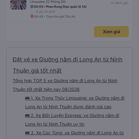
đặn hơn trong tương lai. Nhìn chung, tôi hài lòng và sẽ tiếp tục sử dụng dịch
Limousine 22 Phòng Đôi
(0 đánh giá)
vụ xe buýt giường nằm của công ty này cho các chuyến công tác, vì đây
00:05 • Phan Rang (Dọc quốc lộ 1A)
vẫn là một trong những lựa chọn xe buýt giường nằm thoải mái nhất trên
8 giờ 40 phút
tuyến đường này. Tôi thực sự hy vọng rằng trong tương lai các tài xế sẽ
dừng xe thường xuyên theo lịch trình, đặc biệt là vì tôi dự định sẽ đi tuyến
08:45 • Trạm thu phí Tân An
đường này một lần nữa vào tuần tới.
Xem giá
Đặt vé xe Giường nằm đi Long An từ Ninh
Thuận giá tốt nhất
Tổng hợp TOP 5 xe Giường nằm đi Long An từ Ninh
Thuận tốt nhất hiện nay 08/2026
🚌 1. Xe Trọng Thủy Limousine: xe Giường nằm đi
Long An từ Ninh Thuận được đánh giá cao
🚌 2. Xe Bốn Luyện Express: xe Giường nằm đi
Long An từ Ninh Thuận uy tín
🚌 3. Xe Cúc Tùng: xe Giường nằm đi Long An từ