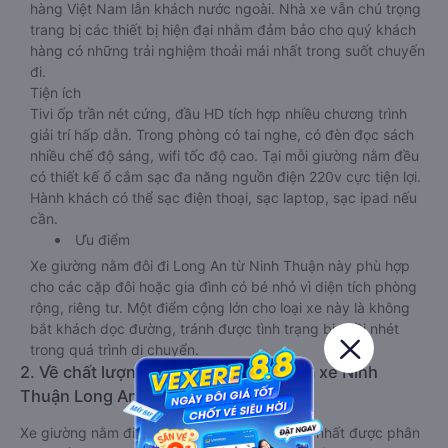
hàng Việt Nam lẫn khách nước ngoài. Nhà xe vẫn chú trọng
trang bị các thiết bị hiện đại nhằm đảm bảo cho quý khách
hàng có những trải nghiệm thoải mái nhất trong suốt chuyến
đi.
Tiện ích
Tivi ốp trần nét cứng, đầu HD tích hợp nhiều chương trình
giải trí hấp dẫn. Trong phòng có tai nghe, có đèn đọc sách
nhiều chế độ sáng, wifi tốc độ cao. Tại mỗi giường nằm đều
có thiết kế ổ cắm sạc đa năng nguồn điện 220v cực tiện lợi.
Hành khách có thể sạc điện thoại, sạc laptop, sạc ipad nếu
cần.
Ưu điểm
Xe giường nằm đôi đi Long An từ Ninh Thuận này phù hợp
cho các cặp đôi hoặc gia đình có bé nhỏ vì diện tích phòng
rộng, riêng tư. Một điểm cộng lớn cho loại xe này là không
bắt khách dọc đường, tránh được tình trạng bị nhồi nhét
trong quá trình di chuyển.
2. Về chất lượng, review, đánh giá nhà xe Ninh
Thuận Long An giường nằm
Xe giường nằm đi Long An từ Ninh Thuận tốt nhất được phân