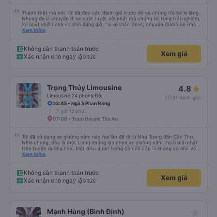
Thành thật mà nói, tôi đã đọc các đánh giá trước đó và chúng tôi hơi lo lắng.
Nhưng đó là chuyến đi xe buýt tuyệt vời nhất mà chúng tôi từng trải nghiệm.
Xe buýt khởi hành và đến đúng giờ, tài xế thân thiện, chuyến đi khá ổn (mặc
dù vẫn hơi xóc, nhưng đó là đặc trưng của Việt Nam ^^), và chỗ ngồi thoải
Xem thêm
mái. Chúng tôi thực sự rất hài lòng.
Không cần thanh toán trước
Xem giá
Xác nhận chỗ ngay lập tức
Trọng Thủy Limousine
4.8
Limousine 24 phòng Đôi
(1731 đánh giá)
23:45 • Ngã 5 Phan Rang
7 giờ 15 phút
07:00 • Trạm thu phí Tân An
Tôi đã sử dụng xe giường nằm này hai lần để đi từ Nha Trang đến Cần Thơ.
Nhìn chung, đây là một trong những lựa chọn xe giường nằm thoải mái nhất
trên tuyến đường này. Một điều quan trọng cần đề cập là không có nhà vệ
sinh trên xe, điều này có thể gây khó chịu trên một hành trình dài xuyên
Xem thêm
đêm. Tuy nhiên, khi có các điểm dừng thường xuyên, chuyến đi vẫn khá
thoải mái. Chuyến đi gần đây nhất của tôi (hôm qua) rất tốt. Mặc dù xe bị
chậm khoảng một tiếng, nhưng công ty đã thông báo trước cho tôi, nên tôi
Không cần thanh toán trước
Xem giá
không gặp vấn đề gì. Xe khá thoải mái, có chăn và hai gối, và các tài xế lịch
Xác nhận chỗ ngay lập tức
sự và thân thiện. Có các điểm dừng nghỉ vào khoảng 4:00 sáng và 9:00
sáng, giúp chuyến đi thoải mái hơn nhiều. Tại điểm dừng cuối cùng, họ thậm
chí còn cung cấp bàn chải đánh răng, đó là một cử chỉ rất chu đáo. Trong
chuyến đi trước của tôi vào tuần trước, không có điểm dừng nghỉ đêm nào
cho đến khoảng 8:00 sáng, điều này khá khó chịu. Có vẻ như lịch trình phụ
star_rate
Mạnh Hùng (Bình Định)
thuộc vào tài xế, và tôi thực sự hy vọng các điểm dừng sẽ được bố trí đều