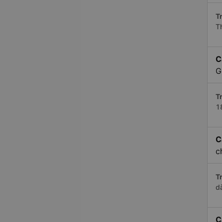
Tr
T
C
G
Tr
1
C
c
Tr
d
C