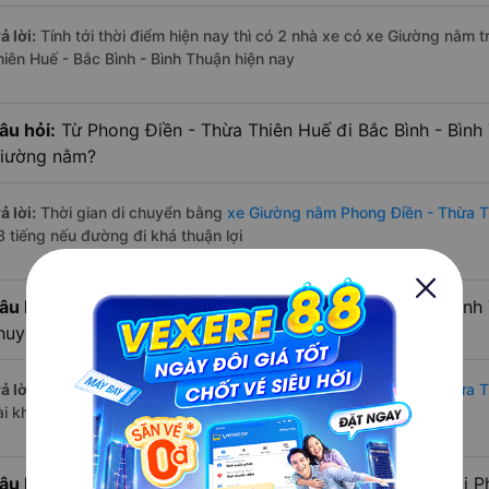
ả lời:
Tính tới thời điểm hiện nay thì có 2 nhà xe có xe Giường nằm
hiên Huế - Bắc Bình - Bình Thuận hiện nay
âu hỏi:
Từ Phong Điền - Thừa Thiên Huế đi Bắc Bình - Bình
iường nằm?
ả lời:
Thời gian di chuyển bằng
xe Giường nằm Phong Điền - Thừa T
8 tiếng nếu đường đi khá thuận lợi
âu hỏi:
Từ Phong Điền - Thừa Thiên Huế đi Bắc Bình - Bình
huyển bằng xe Giường nằm?
ả lời:
Đường di chuyển bằng
xe Giường nằm đi Phong Điền - Thừa T
ài khoảng 582 km.
âu hỏi:
Mỗi ngày có bao nhiêu chuyến xe Giường nằm đi P