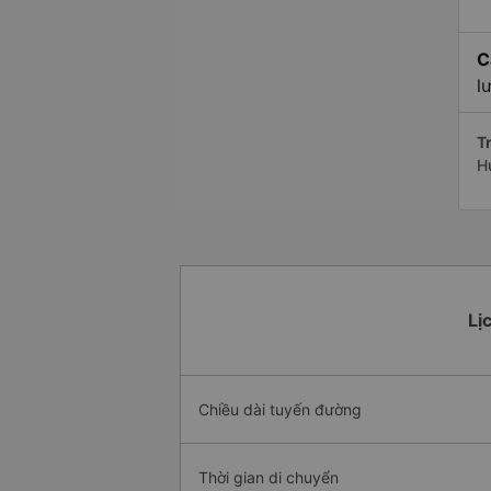
C
l
Tr
H
Lị
Chiều dài tuyến đường
Thời gian di chuyển