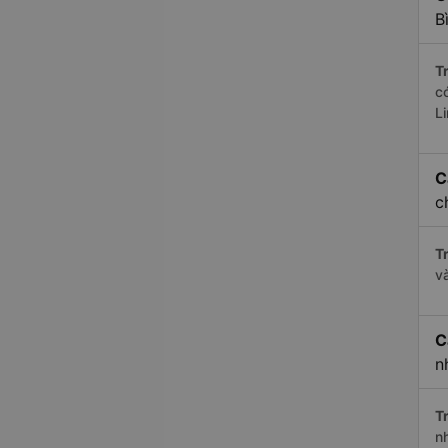
B
Tr
c
L
C
c
Tr
v
C
n
Tr
n