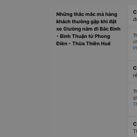
C
Những thắc mắc mà hàng
đ
khách thường gặp khi đặt
xe Giường nằm đi Bắc Bình
Tr
- Bình Thuận từ Phong
c
Điền - Thừa Thiên Huế
P
C
r
Tr
g
T
C
T