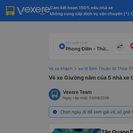
Cam kết hoàn 150% nếu nhà xe

không cung cấp dịch vụ vận chuyển (*)
in
Nơi xuất phát
import_export
Vé xe khách
xe đi Bình Thuận từ Thừa T
Vé xe Giường nằm của 5 nhà xe t
Vexere Team
Ngày cập nhật: 05/08/2026
Chọn ngày đi để xem giá vé, số ghế t
info
Tân Quang 