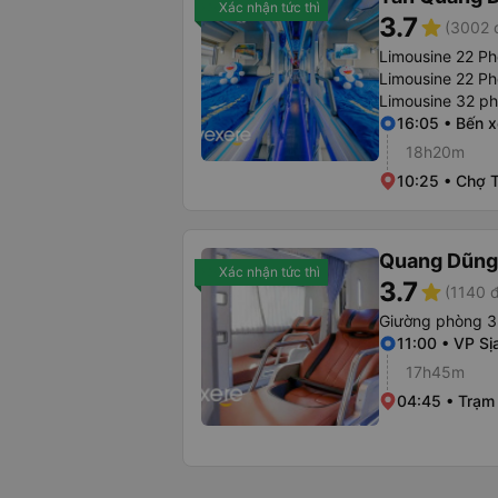
Xác nhận tức thì
3.7
star
(3002 
Limousine 22 Ph
Limousine 22 P
Limousine 32 p
16:05 • Bến 
18h20m
10:25 • Chợ T
Quang Dũng
Xác nhận tức thì
3.7
star
(1140 
Giường phòng 3
11:00 • VP Sị
17h45m
04:45 • Trạm