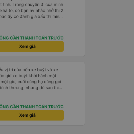
 chuyến đi của mình
 khá to, có bạn nv nhắc nhở thì 2
bác ấy có đánh giá xấu thì mình
hở rất đúng. 2 bác nói rất to. To
c câu chuyện các bác nói với
 ấy
ÔNG CẦN THANH TOÁN TRƯỚC
ng bạn ấy nha. Nếu bạn ấy bị trừ
ủa mình, mình hỗ trợ ạ. Số mình
Xem giá
 16/1. À các bạn nữ lễ tân xinh
ơn sang đôi xong còn note là
 phòng đôi mà nằm một thì mỗi
u vị trí của bến xe buýt và xe
e khách nhưng đủ để đánh giá
ước giờ xe buýt khởi hành một
 một giờ, cuối cùng họ cũng gọi
ụ bình thường, nhưng dù sao thì
vì tôi rất thoải mái. Sẽ tuyệt
ơn. Nhưng tôi thích nó nên tôi
rất nhiều.
ÔNG CẦN THANH TOÁN TRƯỚC
Xem giá