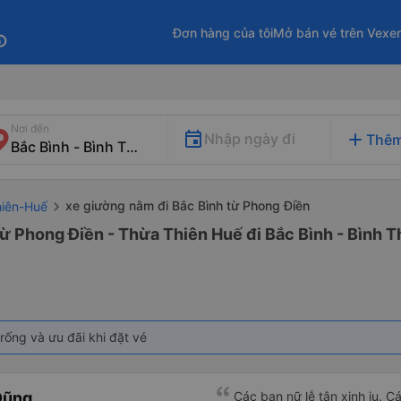
Đơn hàng của tôi
Mở bán vé trên Vexe
fo
Nơi đến
add
Nhập ngày đi
Thêm
xe giường nằm đi Bắc Bình từ Phong Điền
hiên-Huế
ừ Phong Điền - Thừa Thiên Huế đi Bắc Bình - Bình 
rống và ưu đãi khi đặt vé
Dũng
Các bạn nữ lễ tân xinh iu. C