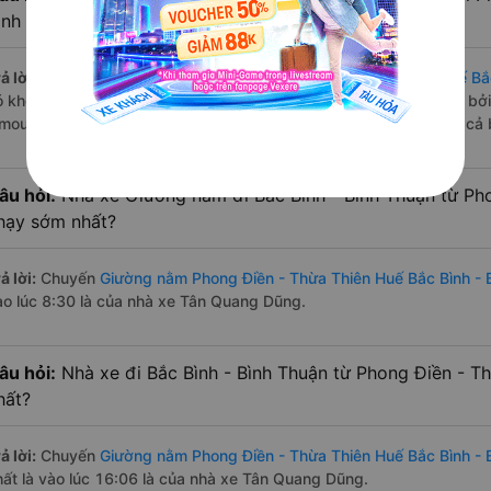
ình - Bình Thuận?
ả lời:
Tuyến đường
xe Giường nằm Phong Điền - Thừa Thiên Huế Bắc
ó khoảng 10 chuyến trên
Vexere.com
bắt đầu từ 8:30 đến 16:06 bở
imousine, Tân Quang Dũng vận hành. Các giờ xe chạy có đầy đủ cả b
âu hỏi:
Nhà xe Giường nằm đi Bắc Bình - Bình Thuận từ Ph
hạy sớm nhất?
ả lời:
Chuyến
Giường nằm Phong Điền - Thừa Thiên Huế Bắc Bình - 
ào lúc 8:30 là của nhà xe Tân Quang Dũng.
âu hỏi:
Nhà xe đi Bắc Bình - Bình Thuận từ Phong Điền - T
hất?
ả lời:
Chuyến
Giường nằm Phong Điền - Thừa Thiên Huế Bắc Bình - 
hất là vào lúc 16:06 là của nhà xe Tân Quang Dũng.