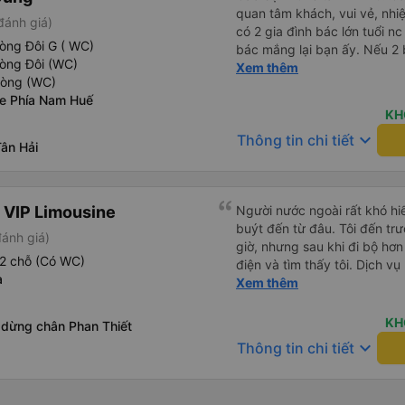
quan tâm khách, vui vẻ, nhiệt tình. Trong
đánh giá)
có 2 gia đình bác lớn tuổi nc
òng Đôi G ( WC)
bác mắng lại bạn ấy. Nếu 2 
hòng Đôi (WC)
ngược lại nha. Bạn ấy nhắc n
Xem thêm
hòng (WC)
đến lỗi mình ngủ còn mơ đượ
xe Phía Nam Huế
nhau xuất hiện trong giấc mơ của mình luôn. Nên nếu bạn
KH
bị phản ánh thì đừng trừ lươ
keyboard_arrow_down
Thông tin chi tiết
thì bảo bạn ấy liên hệ sđt c
ân Hải
đuôi 666, chuyến ĐH-NT ngày
iu còn đổi cho mình phòng đ
(một mình) yêu luôn. Nhưng
 VIP Limousine
Người nước ngoài rất khó hiể
lần xe rẽ 1 cái là ✈️ Ít đi x
buýt đến từ đâu. Tôi đến tr
10/10.
đánh giá)
giờ, nhưng sau khi đi bộ hơn
2 chỗ (Có WC)
điện và tìm thấy tôi. Dịch v
a
tôi ngủ ngon hơn ở khách sạn 
Xem thêm
hơn nếu tiếng còi xe bớt to h
cho điểm tối đa. Cảm ơn bạn 
KH
 dừng chân Phan Thiết
keyboard_arrow_down
Thông tin chi tiết