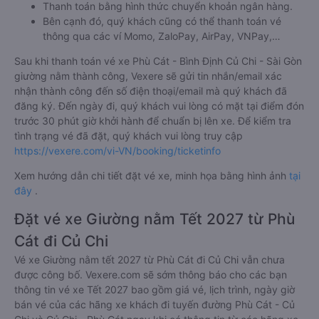
Thanh toán bằng hình thức chuyển khoản ngân hàng.
Bên cạnh đó, quý khách cũng có thể thanh toán vé
thông qua các ví Momo, ZaloPay, AirPay, VNPay,…
Sau khi thanh toán vé xe Phù Cát - Bình Định Củ Chi - Sài Gòn
giường nằm thành công, Vexere sẽ gửi tin nhắn/email xác
nhận thành công đến số điện thoại/email mà quý khách đã
đăng ký. Đến ngày đi, quý khách vui lòng có mặt tại điểm đón
trước 30 phút giờ khởi hành để chuẩn bị lên xe. Để kiểm tra
tình trạng vé đã đặt, quý khách vui lòng truy cập
https://vexere.com/vi-VN/booking/ticketinfo
Xem hướng dẫn chi tiết đặt vé xe, minh họa bằng hình ảnh
tại
đây
.
Đặt vé xe Giường nằm Tết 2027 từ Phù
Cát đi Củ Chi
Vé xe Giường nằm tết 2027 từ Phù Cát đi Củ Chi vẫn chưa
được công bố. Vexere.com sẽ sớm thông báo cho các bạn
thông tin vé xe Tết 2027 bao gồm giá vé, lịch trình, ngày giờ
bán vé của các hãng xe khách đi tuyến đường Phù Cát - Củ