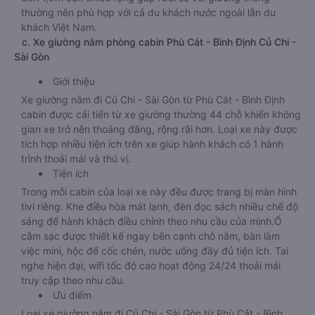
thường nên phù hợp với cả du khách nước ngoài lẫn du
khách Việt Nam.
c. Xe giường nằm phòng cabin Phù Cát - Bình Định Củ Chi -
Sài Gòn
Giới thiệu
Xe giường nằm đi Củ Chi - Sài Gòn từ Phù Cát - Bình Định
cabin được cải tiến từ xe giường thường 44 chỗ khiến không
gian xe trở nên thoáng đãng, rộng rãi hơn. Loại xe này được
tích hợp nhiều tiện ích trên xe giúp hành khách có 1 hành
trình thoải mái và thú vị.
Tiện ích
Trong mỗi cabin của loại xe này đều được trang bị màn hình
tivi riêng. Khe điều hòa mát lạnh, đèn đọc sách nhiều chế độ
sáng để hành khách điều chỉnh theo nhu cầu của mình.Ổ
cắm sạc được thiết kế ngay bên cạnh chỗ nằm, bàn làm
việc mini, hộc để cốc chén, nước uống đầy đủ tiện ích. Tai
nghe hiện đại, wifi tốc độ cao hoạt động 24/24 thoải mái
truy cập theo nhu cầu.
Ưu điểm
Loại xe giường nằm đi Củ Chi - Sài Gòn từ Phù Cát - Bình