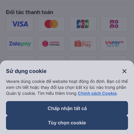
Đối tác thanh toán
close
Sử dụng cookie
Vexere dùng cookie để website hoạt động ổn định. Bạn có thể
xem chi tiết hoặc thay đổi lựa chọn bất kỳ lúc nào trong phần
Quản lý cookie. Tìm hiểu thêm trong
Chính sách Cookie
.
Chấp nhận tất cả
Tùy chọn cookie