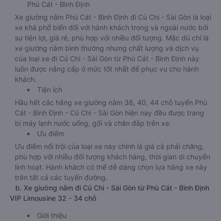
Phù Cát - Bình Định
Xe giường nằm Phù Cát - Bình Định đi Củ Chi - Sài Gòn là loại
xe khá phổ biến đối với hành khách trong và ngoài nước bởi
sự tiện lợi, giá rẻ, phù hợp với nhiều đối tượng. Mặc dù chỉ là
xe giường nằm bình thường nhưng chất lượng và dịch vụ
của loại xe đi Củ Chi - Sài Gòn từ Phù Cát - Bình Định này
luôn được nâng cấp ở mức tốt nhất để phục vụ cho hành
khách.
Tiện ích
Hầu hết các hãng xe giường nằm 38, 40, 44 chỗ tuyến Phù
Cát - Bình Định - Củ Chi - Sài Gòn hiện nay đều được trang
bị máy lạnh nước uống, gối và chăn đắp trên xe.
Ưu điểm
Ưu điểm nổi trội của loại xe này chính là giá cả phải chăng,
phù hợp với nhiều đối tượng khách hàng, thời gian di chuyển
linh hoạt. Hành khách có thể dễ dàng chọn lựa hãng xe này
trên tất cả các tuyến đường.
b. Xe giường nằm đi Củ Chi - Sài Gòn từ Phù Cát - Bình Định
VIP Limousine 32 - 34 chỗ
Giới thiệu