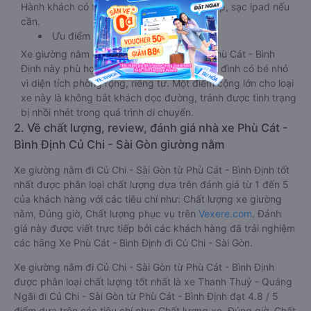
Hành khách có thể sạc điện thoại, sạc laptop, sạc ipad nếu
cần.
Ưu điểm
Xe giường nằm đôi đi Củ Chi - Sài Gòn từ Phù Cát - Bình
Định này phù hợp cho các cặp đôi hoặc gia đình có bé nhỏ
vì diện tích phòng rộng, riêng tư. Một điểm cộng lớn cho loại
xe này là không bắt khách dọc đường, tránh được tình trạng
bị nhồi nhét trong quá trình di chuyển.
2. Về chất lượng, review, đánh giá nhà xe Phù Cát -
Bình Định Củ Chi - Sài Gòn giường nằm
Xe giường nằm đi Củ Chi - Sài Gòn từ Phù Cát - Bình Định tốt
nhất được phân loại chất lượng dựa trên đánh giá từ 1 đến 5
của khách hàng với các tiêu chí như: Chất lượng xe giường
nằm, Đúng giờ, Chất lượng phục vụ trên
Vexere.com
. Đánh
giá này được viết trực tiếp bởi các khách hàng đã trải nghiệm
các hãng Xe Phù Cát - Bình Định đi Củ Chi - Sài Gòn.
Xe giường nằm đi Củ Chi - Sài Gòn từ Phù Cát - Bình Định
được phân loại chất lượng tốt nhất là xe Thanh Thuỷ - Quảng
Ngãi đi Củ Chi - Sài Gòn từ Phù Cát - Bình Định đạt 4.8 / 5
điểm dựa trên các tiêu chí như: Chất lượng xe, Đúng giờ, Chất