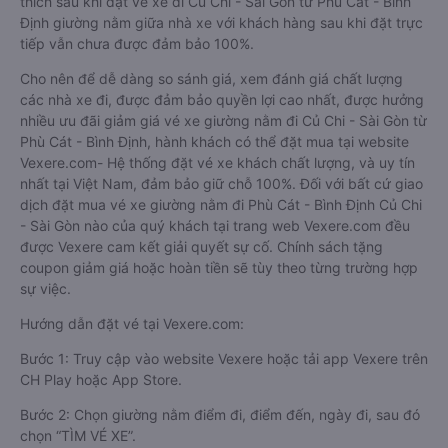
thích sau khi đặt vé xe đi Củ Chi - Sài Gòn từ Phù Cát - Bình
Định giường nằm giữa nhà xe với khách hàng sau khi đặt trực
tiếp vẫn chưa được đảm bảo 100%.
Cho nên để dễ dàng so sánh giá, xem đánh giá chất lượng
các nhà xe đi, được đảm bảo quyền lợi cao nhất, được hưởng
nhiều ưu đãi giảm giá vé xe giường nằm đi Củ Chi - Sài Gòn từ
Phù Cát - Bình Định, hành khách có thể đặt mua tại website
Vexere.com- Hệ thống đặt vé xe khách chất lượng, và uy tín
nhất tại Việt Nam, đảm bảo giữ chỗ 100%. Đối với bất cứ giao
dịch đặt mua vé xe giường nằm đi Phù Cát - Bình Định Củ Chi
- Sài Gòn nào của quý khách tại trang web Vexere.com đều
được Vexere cam kết giải quyết sự cố. Chính sách tặng
coupon giảm giá hoặc hoàn tiền sẽ tùy theo từng trường hợp
sự việc.
Hướng dẫn đặt vé tại Vexere.com:
Bước 1: Truy cập vào website Vexere hoặc tải app Vexere trên
CH Play hoặc App Store.
Bước 2: Chọn giường nằm điểm đi, điểm đến, ngày đi, sau đó
chọn “TÌM VÉ XE”.