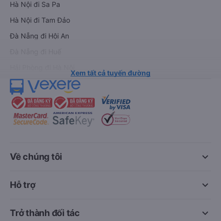
Hà Nội đi Sa Pa
Hà Nội đi Tam Đảo
Đà Nẵng đi Hội An
Đà Nẵng đi Huế
Hải Phòng đi Hà Nội
Xem tất cả tuyến đường
keyboard_arrow_down
Về chúng tôi
keyboard_arrow_down
Hỗ trợ
keyboard_arrow_down
Trở thành đối tác