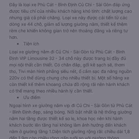
Đây là loại xe Phù Cát - Bình Định Củ Chi - Sài Gòn đáp ứng
được tiêu chí của nhiều khách hàng khó tính: chất lượng cao
nhưng giá cả phải chăng. Loại xe này được cải tiến từ các
dòng xe 44 chỗ, giảm số lượng giường nằm, thiết kế thêm
rèm che khiến không gian trở nên thoáng đãng và riêng tư
hơn.
Tiện ích
Loại xe giường nằm đi Củ Chi - Sài Gòn từ Phù Cát - Bình
Định VIP Limousine 32 - 34 chỗ này được trang bị đầy đủ
mọi nội thất cần thiết. Có chăn đắp, gối kê sạch sẽ, thơm
tho, Tivi màn hình phẳng siêu nét, ổ cắm sạc đa năng nguồn
220v có thể dùng chung cho nhiều thiết bị. Một số hãng xe
còn thiết kế thêm khoang chứa đồ rộng rãi nên hành khách
có thể mang theo nhiều hành lý cần thiết.
Ưu điểm
Ngoại hình xe giường nằm vip đi Củ Chi - Sài Gòn từ Phù Cát
- Bình Định đẹp, sáng bóng. Nổi bật nhất là hệ thống giường
nằm hai tầng được thiết kế so le, khoa học nên khi hành
khách bước lên tầng hai không làm ảnh hưởng đến khách
nằm ở giường tầng 1.Diện tích giường rộng rãi: chiều dài 1,8
đến 1,9m còn chiều rộng gấp rưỡi so với giường thông