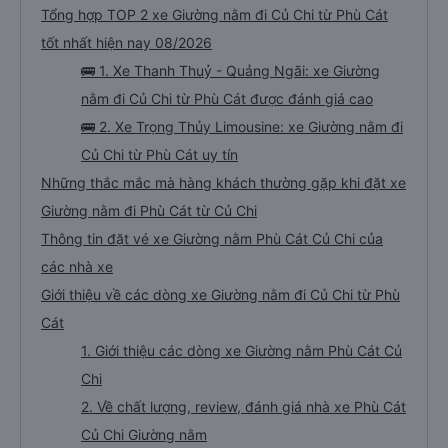
phát khăn ướt cho mình, lần nào dừng đi wc cũng đều có phát khăn ướt nhé
Tổng hợp TOP 2 xe Giường nằm đi Củ Chi từ Phù Cát
(10 điểm), sáng sớm thì có phát thêm bàn chải kem đánh răng dùng 1 lần. À
trên xe có sẵn 2 chai nước suối 500ml nữa. Chuyến xe yên lặng, tài xế ko hút
thuốc, ko chửi thề, ko to tiếng là mình thấy tuyệt vời rồi. À xe đến bến xe lúc
tốt nhất hiện nay 08/2026
7h30, sớm hơn dự kiến trên web 1 tiếng nhé. Xe có trung chuyển nội thành
Quảng Ngãi nữa, tới bến mấy anh bên nhà xe sẽ hỏi mình về đâu để trung
🚌 1. Xe Thanh Thuỷ - Quảng Ngãi: xe Giường
chuyển á, k thì mình chủ động đăng ký cũng đc. Xe mới, sạch sẽ, thơm tho,
thích lắm. Trên xe còn treo nhiều gấu bông dễ thương lắm 😁
nằm đi Củ Chi từ Phù Cát được đánh giá cao
🚌 2. Xe Trọng Thủy Limousine: xe Giường nằm đi
Củ Chi từ Phù Cát uy tín
Những thắc mắc mà hàng khách thường gặp khi đặt xe
Giường nằm đi Phù Cát từ Củ Chi
Thông tin đặt vé xe Giường nằm Phù Cát Củ Chi của
các nhà xe
Giới thiệu về các dòng xe Giường nằm đi Củ Chi từ Phù
Cát
1. Giới thiệu các dòng xe Giường nằm Phù Cát Củ
Chi
2. Về chất lượng, review, đánh giá nhà xe Phù Cát
Củ Chi Giường nằm