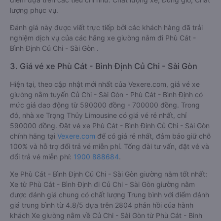
lượng phục vụ.
Đánh giá này được viết trực tiếp bởi các khách hàng đã trải
nghiệm dịch vụ của các hãng xe giường nằm đi Phù Cát -
Bình Định Củ Chi - Sài Gòn .
3. Giá vé xe Phù Cát - Bình Định Củ Chi - Sài Gòn
Hiện tại, theo cập nhật mới nhất của Vexere.com, giá vé xe
giường nằm tuyến Củ Chi - Sài Gòn - Phù Cát - Bình Định có
mức giá dao động từ 590000 đồng - 700000 đồng. Trong
đó, nhà xe Trọng Thủy Limousine có giá vé rẻ nhất, chỉ
590000 đồng. Đặt vé xe Phù Cát - Bình Định Củ Chi - Sài Gòn
chính hãng tại
Vexere.com
để có giá rẻ nhất, đảm bảo giữ chỗ
100% và hỗ trợ đổi trả vé miễn phí. Tổng đài tư vấn, đặt vé và
đổi trả vé miễn phí:
1900 888684
.
Xe Phù Cát - Bình Định Củ Chi - Sài Gòn giường nằm tốt nhất:
Xe từ Phù Cát - Bình Định đi Củ Chi - Sài Gòn giường nằm
được đánh giá chung có chất lượng Trung bình với điểm đánh
giá trung bình từ 4.8/5 dựa trên 2804 phản hồi của hành
khách Xe giường nằm về Củ Chi - Sài Gòn từ Phù Cát - Bình