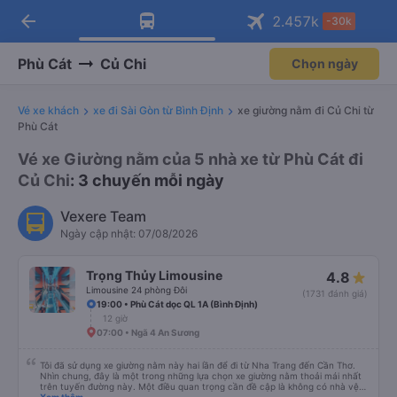
arrow_back
Tải app Vexere ngay!
Tải app Vexere
2.457
k
-30k
Mở app
Mở app
Nhận ưu đãi thành viên độc
-30k/ghế khi đặt vé máy bay qua
quyền
app
Phù Cát
Củ Chi
Chọn ngày
Vé xe khách
xe đi Sài Gòn từ Bình Định
xe giường nằm đi Củ Chi từ
Phù Cát
Vé xe Giường nằm của 5 nhà xe từ Phù Cát đi
Củ Chi
: 3 chuyến mỗi ngày
Vexere Team
Ngày cập nhật: 07/08/2026
Trọng Thủy Limousine
4.8
Limousine 24 phòng Đôi
(1731 đánh giá)
19:00 • Phù Cát dọc QL 1A (Bình Định)
12 giờ
07:00 • Ngã 4 An Sương
Tôi đã sử dụng xe giường nằm này hai lần để đi từ Nha Trang đến Cần Thơ.
Nhìn chung, đây là một trong những lựa chọn xe giường nằm thoải mái nhất
trên tuyến đường này. Một điều quan trọng cần đề cập là không có nhà vệ