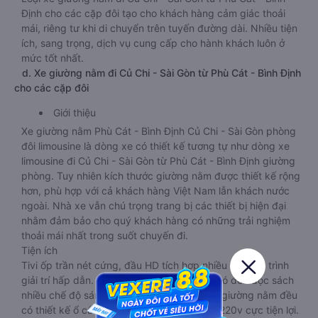
Định cho các cặp đôi tạo cho khách hàng cảm giác thoải
mái, riêng tư khi di chuyển trên tuyến đường dài. Nhiều tiện
ích, sang trọng, dịch vụ cung cấp cho hành khách luôn ở
mức tốt nhất.
d. Xe giường nằm đi Củ Chi - Sài Gòn từ Phù Cát - Bình Định
cho các cặp đôi
Giới thiệu
Xe giường nằm Phù Cát - Bình Định Củ Chi - Sài Gòn phòng
đôi limousine là dòng xe có thiết kế tương tự như dòng xe
limousine đi Củ Chi - Sài Gòn từ Phù Cát - Bình Định giường
phòng. Tuy nhiên kích thước giường nằm được thiết kế rộng
hơn, phù hợp với cả khách hàng Việt Nam lẫn khách nước
ngoài. Nhà xe vẫn chú trọng trang bị các thiết bị hiện đại
nhằm đảm bảo cho quý khách hàng có những trải nghiệm
thoải mái nhất trong suốt chuyến đi.
Tiện ích
Tivi ốp trần nét cứng, đầu HD tích hợp nhiều chương trình
giải trí hấp dẫn. Trong phòng có tai nghe, có đèn đọc sách
nhiều chế độ sáng, wifi tốc độ cao. Tại mỗi giường nằm đều
có thiết kế ổ cắm sạc đa năng nguồn điện 220v cực tiện lợi.