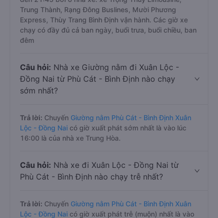
Trả lời:
Tuyến đường
xe Giường nằm Phù Cát - Bình
Định Xuân Lộc - Đồng Nai
trung bình mỗi ngày có
khoảng 12 chuyến trên
Vexere.com
bắt đầu từ 16:00
đến 21:45 bởi 6 nhà xe: xe Trọng Thủy Limousine,
Trung Thành, Rạng Đông Buslines, Mười Phương
Express, Thùy Trang Bình Định vận hành. Các giờ xe
chạy có đầy đủ cả ban ngày, buổi trưa, buổi chiều, ban
đêm
Câu hỏi:
Nhà xe Giường nằm đi Xuân Lộc -
Đồng Nai từ Phù Cát - Bình Định nào chạy
sớm nhất?
Trả lời:
Chuyến
Giường nằm Phù Cát - Bình Định Xuân
Lộc - Đồng Nai
có giờ xuất phát sớm nhất là vào lúc
16:00 là của nhà xe Trung Hòa.
Câu hỏi:
Nhà xe đi Xuân Lộc - Đồng Nai từ
Phù Cát - Bình Định nào chạy trễ nhất?