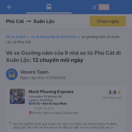
Tải app Vexere ngay!
Mở app
Nhận ưu đãi thành viên độc
quyền
arrow_back
Tải app Vexere
-30k
Mở app
-30k/ghế khi đặt vé máy bay qua
app
Phù Cát
Xuân Lộc
Chọn ngày
Vé xe khách
xe đi Đồng Nai từ Bình Định
xe giường nằm đi Xuân
Lộc từ Phù Cát
Vé xe Giường nằm của 9 nhà xe từ Phù Cát đi
Xuân Lộc
: 12 chuyến mỗi ngày
Vexere Team
Ngày cập nhật: 07/08/2026
Mười Phương Express
3.9
Limousine 24 phòng đôi
(308 đánh giá)
Luxury 34 phòng
18:15 • Bến Xe Quy Nhơn
10 giờ 30 phút