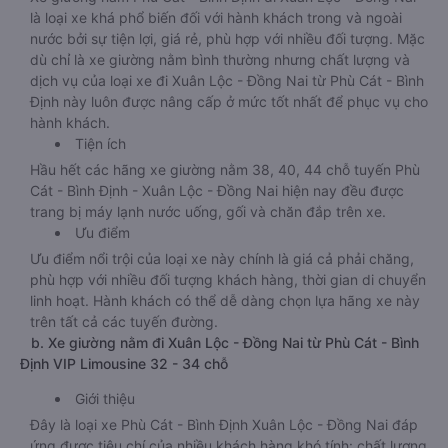
Giới thiệu dòng xe giường nằm đi Xuân Lộc - Đồng
Nai từ Phù Cát - Bình Định
Xe giường nằm Phù Cát - Bình Định đi Xuân Lộc - Đồng Nai
là loại xe khá phổ biến đối với hành khách trong và ngoài
nước bởi sự tiện lợi, giá rẻ, phù hợp với nhiều đối tượng. Mặc
dù chỉ là xe giường nằm bình thường nhưng chất lượng và
dịch vụ của loại xe đi Xuân Lộc - Đồng Nai từ Phù Cát - Bình
Định này luôn được nâng cấp ở mức tốt nhất để phục vụ cho
hành khách.
Tiện ích
Hầu hết các hãng xe giường nằm 38, 40, 44 chỗ tuyến Phù
Cát - Bình Định - Xuân Lộc - Đồng Nai hiện nay đều được
trang bị máy lạnh nước uống, gối và chăn đắp trên xe.
Ưu điểm
Ưu điểm nổi trội của loại xe này chính là giá cả phải chăng,
phù hợp với nhiều đối tượng khách hàng, thời gian di chuyển
linh hoạt. Hành khách có thể dễ dàng chọn lựa hãng xe này
trên tất cả các tuyến đường.
b. Xe giường nằm đi Xuân Lộc - Đồng Nai từ Phù Cát - Bình
Định VIP Limousine 32 - 34 chỗ