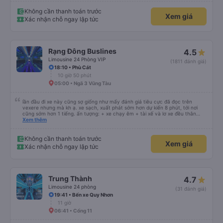
04:45 • Bến xe 1045 Lê Đức Anh
dạ trải nghiệm đi xe quá tuyệt vời, dịch vụ chăm sóc khách hàng 10 điểm,
đúng giờ. Xin cảm ơn nhà xe và sẽ tiếp tục đặt vé vào những lần sau ạ
Không cần thanh toán trước
Xem giá
Xác nhận chỗ ngay lập tức
Rạng Đông Buslines
4.5
Limousine 24 Phòng VIP
(1811 đánh giá)
18:10 • Phù Cát
10 giờ 50 phút
05:00 • Ngã 3 Vũng Tàu
lần đầu đi xe này cũng sợ giống như mấy đánh giá tiêu cực đã đọc trên
vexere nhưng mà kh ạ. xe sạch, xuất phát sớm hơn dự kiến 8 phút, tới nơi
cũng sớm hơn 1 tiếng. ấn tượng: + xe chạy êm + tài xế và lơ xe đều thân
thiện dễ thương. thật ra cũng kh tiếp xúc nhiều+ lắm nhưng cá nhân mình
Xem thêm
cảm thấy vậy + đồ ăn tối đa dạng, nêm nếm thì tùy người thấy hợp, cá nhân
mình thấy kh hợp lắm nhưng chưa đến mức tệ mình đi chuyến quảng ngãi -
an sương, xe dừng đúng 3 lần (cả ăn tối) cho khách đi vệ sinh. cái hay ở đây
Không cần thanh toán trước
Xem giá
là khi gần tới chỗ ăn tối sẽ có loa thông báo, loa báo là dừng 30p nhưng thực
Xác nhận chỗ ngay lập tức
tế chỉ dừng khoảng 25p, chắc do khách đã lên đông đủ. tóm lại thì lần đầu đi
xe này và sẽ có lần sau nếu có dịp, ấn tượng tốt
Trung Thành
4.7
Limousine 24 phòng