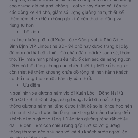
Giới thiệu
Đây là loại xe Phù Cát - Bình Định Xuân Lộc - Đồng Nai đáp
ứng được tiêu chí của nhiều khách hàng khó tính: chất lượng
cao nhưng giá cả phải chăng. Loại xe này được cải tiến từ
các dòng xe 44 chỗ, giảm số lượng giường nằm, thiết kế
thêm rèm che khiến không gian trở nên thoáng đãng và
riêng tư hơn.
Tiện ích
Loại xe giường nằm đi Xuân Lộc - Đồng Nai từ Phù Cát -
Bình Định VIP Limousine 32 - 34 chỗ này được trang bị đầy
đủ mọi nội thất cần thiết. Có chăn đắp, gối kê sạch sẽ, thơm
tho, Tivi màn hình phẳng siêu nét, ổ cắm sạc đa năng nguồn
220v có thể dùng chung cho nhiều thiết bị. Một số hãng xe
còn thiết kế thêm khoang chứa đồ rộng rãi nên hành khách
có thể mang theo nhiều hành lý cần thiết.
Ưu điểm
Ngoại hình xe giường nằm vip đi Xuân Lộc - Đồng Nai từ
Phù Cát - Bình Định đẹp, sáng bóng. Nổi bật nhất là hệ
thống giường nằm hai tầng được thiết kế so le, khoa học nên
khi hành khách bước lên tầng hai không làm ảnh hưởng đến