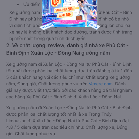
nhiều chế độ sáng, wifi tốc độ cao. Tại mỗi giường nằm đều
có thiết kế ổ cắm sạc đa năng nguồn điện 220v cực tiện lợi.
Hành khách có thể sạc điện thoại, sạc laptop, sạc ipad nếu
cần.
Ưu điểm
Xe giường nằm đôi đi Xuân Lộc - Đồng Nai từ Phù Cát - Bình
Định này phù hợp cho các cặp đôi hoặc gia đình có bé nhỏ
vì diện tích phòng rộng, riêng tư. Một điểm cộng lớn cho loại
xe này là không bắt khách dọc đường, tránh được tình trạng
bị nhồi nhét trong quá trình di chuyển.
2. Về chất lượng, review, đánh giá nhà xe Phù Cát -
Bình Định Xuân Lộc - Đồng Nai giường nằm
Xe giường nằm đi Xuân Lộc - Đồng Nai từ Phù Cát - Bình Định
tốt nhất được phân loại chất lượng dựa trên đánh giá từ 1 đến
5 của khách hàng với các tiêu chí như: Chất lượng xe giường
nằm, Đúng giờ, Chất lượng phục vụ trên
Vexere.com
. Đánh
giá này được viết trực tiếp bởi các khách hàng đã trải nghiệm
các hãng Xe Phù Cát - Bình Định đi Xuân Lộc - Đồng Nai.
Xe giường nằm đi Xuân Lộc - Đồng Nai từ Phù Cát - Bình Định
được phân loại chất lượng tốt nhất là xe Trọng Thủy