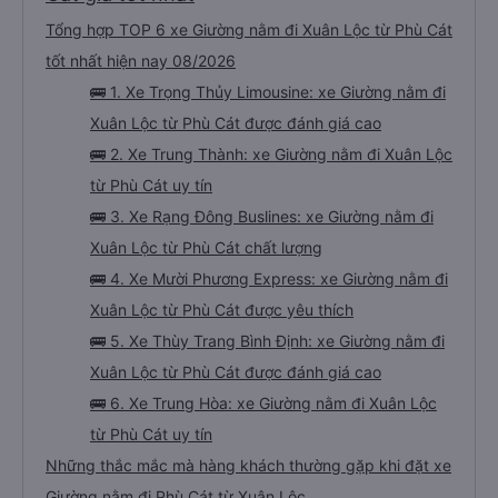
cho đến khoảng 8:00 sáng, điều này khá khó chịu. Có vẻ như lịch trình phụ
thuộc vào tài xế, và tôi thực sự hy vọng các điểm dừng sẽ được bố trí đều
đặn hơn trong tương lai. Nhìn chung, tôi hài lòng và sẽ tiếp tục sử dụng dịch
Đặt vé xe Giường nằm đi Xuân Lộc từ Phù
vụ xe buýt giường nằm của công ty này cho các chuyến công tác, vì đây
vẫn là một trong những lựa chọn xe buýt giường nằm thoải mái nhất trên
tuyến đường này. Tôi thực sự hy vọng rằng trong tương lai các tài xế sẽ
Cát giá tốt nhất
dừng xe thường xuyên theo lịch trình, đặc biệt là vì tôi dự định sẽ đi tuyến
đường này một lần nữa vào tuần tới.
Tổng hợp TOP 6 xe Giường nằm đi Xuân Lộc từ Phù Cát
tốt nhất hiện nay 08/2026
🚌 1. Xe Trọng Thủy Limousine: xe Giường nằm đi
Xuân Lộc từ Phù Cát được đánh giá cao
🚌 2. Xe Trung Thành: xe Giường nằm đi Xuân Lộc
từ Phù Cát uy tín
🚌 3. Xe Rạng Đông Buslines: xe Giường nằm đi
Xuân Lộc từ Phù Cát chất lượng
🚌 4. Xe Mười Phương Express: xe Giường nằm đi
Xuân Lộc từ Phù Cát được yêu thích
🚌 5. Xe Thùy Trang Bình Định: xe Giường nằm đi
Xuân Lộc từ Phù Cát được đánh giá cao
🚌 6. Xe Trung Hòa: xe Giường nằm đi Xuân Lộc