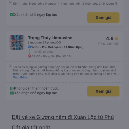
(31 đánh giá)
19:41 • Bến xe Quy Nhơn
11 giờ
06:41 • Cổng 11
Kèm 1 chai Nước uống Number 1, 1 lon nước yến, 2 khăn ướt. Chất lượng 👌
Xác nhận chỗ ngay lập tức
Xem giá
Trọng Thủy Limousine
4.8
Limousine 24 phòng Đôi
(1733 đánh giá)
17:30 • Phù Cát dọc QL 1A (Bình Định)
10 giờ 30 phút
04:00 • Đồng Nai (Dọc QL1A)
Tôi đã sử dụng xe giường nằm này hai lần để đi từ Nha Trang đến Cần Thơ.
Nhìn chung, đây là một trong những lựa chọn xe giường nằm thoải mái nhất
trên tuyến đường này. Một điều quan trọng cần đề cập là không có nhà vệ
sinh trên xe, điều này có thể gây khó chịu trên một hành trình dài xuyên
Xem thêm
đêm. Tuy nhiên, khi có các điểm dừng thường xuyên, chuyến đi vẫn khá
thoải mái. Chuyến đi gần đây nhất của tôi (hôm qua) rất tốt. Mặc dù xe bị
chậm khoảng một tiếng, nhưng công ty đã thông báo trước cho tôi, nên tôi
Không cần thanh toán trước
Xem giá
không gặp vấn đề gì. Xe khá thoải mái, có chăn và hai gối, và các tài xế lịch
Xác nhận chỗ ngay lập tức
sự và thân thiện. Có các điểm dừng nghỉ vào khoảng 4:00 sáng và 9:00
sáng, giúp chuyến đi thoải mái hơn nhiều. Tại điểm dừng cuối cùng, họ thậm
chí còn cung cấp bàn chải đánh răng, đó là một cử chỉ rất chu đáo. Trong
chuyến đi trước của tôi vào tuần trước, không có điểm dừng nghỉ đêm nào