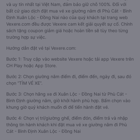
các nhà xe đi, được đảm bảo quyền lợi cao nhất, được hưởng
nhiều ưu đãi giảm giá vé xe giường nằm đi Xuân Lộc - Đồng
Nai từ Phù Cát - Bình Định, hành khách có thể đặt mua tại
website Vexere.com- Hệ thống đặt vé xe khách chất lượng,
và uy tín nhất tại Việt Nam, đảm bảo giữ chỗ 100%. Đối với
bất cứ giao dịch đặt mua vé xe giường nằm đi Phù Cát - Bình
Định Xuân Lộc - Đồng Nai nào của quý khách tại trang web
Vexere.com đều được Vexere cam kết giải quyết sự cố. Chính
sách tặng coupon giảm giá hoặc hoàn tiền sẽ tùy theo từng
trường hợp sự việc.
Hướng dẫn đặt vé tại Vexere.com:
Bước 1: Truy cập vào website Vexere hoặc tải app Vexere trên
CH Play hoặc App Store.
Bước 2: Chọn giường nằm điểm đi, điểm đến, ngày đi, sau đó
chọn “TÌM VÉ XE”.
Bước 3: Chọn hãng xe đi Xuân Lộc - Đồng Nai từ Phù Cát -
Bình Định giường nằm, giờ khởi hành phù hợp. Bấm chọn vào
khung giờ quý khách muốn đi để tiến hành đặt vé.