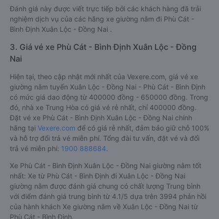
Limousine đi Xuân Lộc - Đồng Nai từ Phù Cát - Bình Định đạt
4.8 / 5 điểm dựa trên các tiêu chí như: Chất lượng xe, Đúng
giờ, Chất lượng phục vụ.
Đánh giá này được viết trực tiếp bởi các khách hàng đã trải
nghiệm dịch vụ của các hãng xe giường nằm đi Phù Cát -
Bình Định Xuân Lộc - Đồng Nai .
3. Giá vé xe Phù Cát - Bình Định Xuân Lộc - Đồng
Nai
Hiện tại, theo cập nhật mới nhất của Vexere.com, giá vé xe
giường nằm tuyến Xuân Lộc - Đồng Nai - Phù Cát - Bình Định
có mức giá dao động từ 400000 đồng - 650000 đồng. Trong
đó, nhà xe Trung Hòa có giá vé rẻ nhất, chỉ 400000 đồng.
Đặt vé xe Phù Cát - Bình Định Xuân Lộc - Đồng Nai chính
hãng tại
Vexere.com
để có giá rẻ nhất, đảm bảo giữ chỗ 100%
và hỗ trợ đổi trả vé miễn phí. Tổng đài tư vấn, đặt vé và đổi
trả vé miễn phí:
1900 888684
.
Xe Phù Cát - Bình Định Xuân Lộc - Đồng Nai giường nằm tốt
nhất: Xe từ Phù Cát - Bình Định đi Xuân Lộc - Đồng Nai