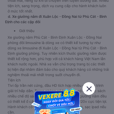
Ưu điểm
Loại xe giường nằm đi Xuân Lộc - Đồng Nai từ Phù Cát -
Bình Định cho các cặp đôi tạo cho khách hàng cảm giác
thoải mái, riêng tư khi di chuyển trên tuyến đường dài. Nhiều
tiện ích, sang trọng, dịch vụ cung cấp cho hành khách luôn
ở mức tốt nhất.
d. Xe giường nằm đi Xuân Lộc - Đồng Nai từ Phù Cát - Bình
Định cho các cặp đôi
Giới thiệu
Xe giường nằm Phù Cát - Bình Định Xuân Lộc - Đồng Nai
phòng đôi limousine là dòng xe có thiết kế tương tự như
dòng xe limousine đi Xuân Lộc - Đồng Nai từ Phù Cát - Bình
Định giường phòng. Tuy nhiên kích thước giường nằm được
thiết kế rộng hơn, phù hợp với cả khách hàng Việt Nam lẫn
khách nước ngoài. Nhà xe vẫn chú trọng trang bị các thiết
bị hiện đại nhằm đảm bảo cho quý khách hàng có những trải
nghiệm thoải mái nhất trong suốt chuyến đi.
Tiện ích
Tivi ốp trần nét cứng, đầu HD tích hợp nhiều chương trình
giải trí hấp dẫn. Trong phòng có tai nghe, có đèn đọc sách