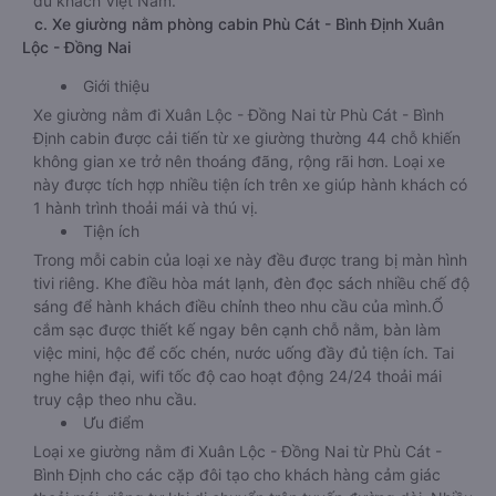
khách nằm ở giường tầng 1.Diện tích giường rộng rãi: chiều
dài 1,8 đến 1,9m còn chiều rộng gấp rưỡi so với giường
thông thường nên phù hợp với cả du khách nước ngoài lẫn
du khách Việt Nam.
c. Xe giường nằm phòng cabin Phù Cát - Bình Định Xuân
Lộc - Đồng Nai
Giới thiệu
Xe giường nằm đi Xuân Lộc - Đồng Nai từ Phù Cát - Bình
Định cabin được cải tiến từ xe giường thường 44 chỗ khiến
không gian xe trở nên thoáng đãng, rộng rãi hơn. Loại xe
này được tích hợp nhiều tiện ích trên xe giúp hành khách có
1 hành trình thoải mái và thú vị.
Tiện ích
Trong mỗi cabin của loại xe này đều được trang bị màn hình
tivi riêng. Khe điều hòa mát lạnh, đèn đọc sách nhiều chế độ
sáng để hành khách điều chỉnh theo nhu cầu của mình.Ổ
cắm sạc được thiết kế ngay bên cạnh chỗ nằm, bàn làm
việc mini, hộc để cốc chén, nước uống đầy đủ tiện ích. Tai
nghe hiện đại, wifi tốc độ cao hoạt động 24/24 thoải mái
truy cập theo nhu cầu.