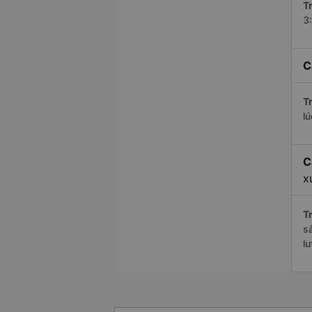
Tr
3
C
Tr
l
C
x
Tr
s
l