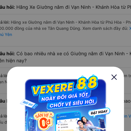
âu hỏi:
Hãng Xe Giường nằm đi Vạn Ninh - Khánh Hòa từ Ph
ả lời:
Hãng xe Giường nằm đi Vạn Ninh - Khánh Hòa từ Phú Hòa - Phú
00.000 đồng của nhà xe Tân Quang Dũng. Xem danh sách đầy đủ:
hú Yên
âu hỏi:
Có bao nhiêu nhà xe có Giường nằm đi Vạn Ninh - 
ên hiện nay?
ả lời:
Tính tới thời điểm hiện nay thì có 3 nhà xe có xe Giường nằm 
ạn Ninh - Khánh Hòa hiện nay
âu hỏi:
Từ Phú Hòa - Phú Yên đi Vạn Ninh - Khánh Hòa bao
ả lời:
Thời gian di chuyển bằng
xe Giường nằm Phú Hòa - Phú Yên V
ếu đường đi khá thuận lợi