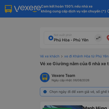
Cam kết hoàn 150% nếu nhà xe

không cung cấp dịch vụ vận chuyển (*)
in
Nơi xuất phát
import_export
Vé xe khách
xe đi Khánh Hòa từ Phú Yên
Vé xe Giường nằm của 6 nhà xe t
Vexere Team
Ngày cập nhật: 06/08/2026
Chọn ngày đi để xem giá vé, số ghế t
info
Mạnh Hùng