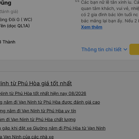
Dũng
Các bạn nữ lễ tân xinh iu. C
quan tâm khách, vui vẻ, nhiệt tình. Trong
đánh giá)
có 2 gia đình bác lớn tuổi nc
òng Đôi G ( WC)
bác mắng lại bạn ấy. Nếu 2 
Yên (dọc QL1A)
ngược lại nha. Bạn ấy nhắc n
Xem thêm
đến lỗi mình ngủ còn mơ đượ
nhau xuất hiện trong giấc mơ của mình luôn. Nên nếu bạn
3 Thành
bị phản ánh thì đừng trừ lươ
keyboard_arrow_down
Thông tin chi tiết
thì bảo bạn ấy liên hệ sđt c
đuôi 666, chuyến ĐH-NT ngày
iu còn đổi cho mình phòng đ
(một mình) yêu luôn. Nhưng
lần xe rẽ 1 cái là ✈️ Ít đi x
inh từ Phú Hòa giá tốt nhất
10/10.
inh từ Phú Hòa tốt nhất hiện nay 08/2026
ờng nằm đi Vạn Ninh từ Phú Hòa được đánh giá cao
ng nằm đi Vạn Ninh từ Phú Hòa uy tín
ằm đi Vạn Ninh từ Phú Hòa chất lượng
gặp khi đặt xe Giường nằm đi Phú Hòa từ Vạn Ninh
a Vạn Ninh của các nhà xe