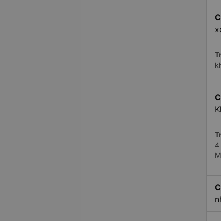
C
x
Tr
k
C
K
Tr
4
M
C
n