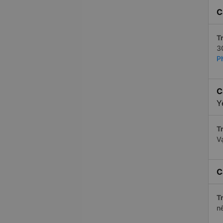
C
Tr
3
P
C
Y
Tr
V
C
Tr
n