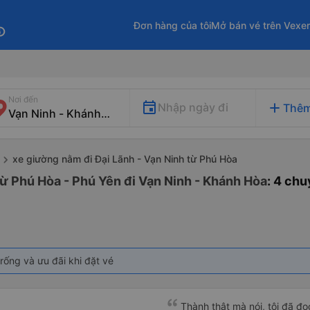
Đơn hàng của tôi
Mở bán vé trên Vexe
fo
Nơi đến
add
Nhập ngày đi
Thêm
xe giường nằm đi Đại Lãnh - Vạn Ninh từ Phú Hòa
ừ Phú Hòa - Phú Yên đi Vạn Ninh - Khánh Hòa
: 4 ch
rống và ưu đãi khi đặt vé
Thành thật mà nói, tôi đã đ