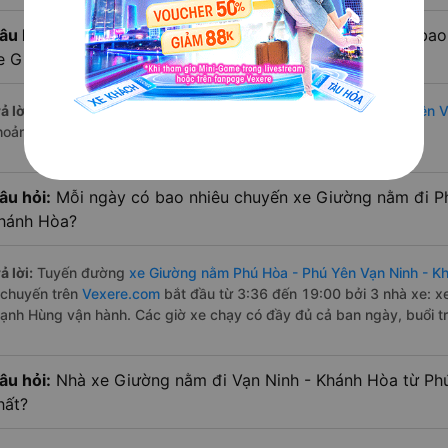
âu hỏi:
Từ Phú Hòa - Phú Yên đi Vạn Ninh - Khánh Hòa bao
e Giường nằm?
ả lời:
Đường di chuyển bằng
xe Giường nằm đi Phú Hòa - Phú Yên V
hoảng 167 km.
âu hỏi:
Mỗi ngày có bao nhiêu chuyến xe Giường nằm đi Ph
hánh Hòa?
ả lời:
Tuyến đường
xe Giường nằm Phú Hòa - Phú Yên Vạn Ninh - K
 chuyến trên
Vexere.com
bắt đầu từ 3:36 đến 19:00 bởi 3 nhà xe: 
ạnh Hùng vận hành. Các giờ xe chạy có đầy đủ cả ban ngày, buổi tr
âu hỏi:
Nhà xe Giường nằm đi Vạn Ninh - Khánh Hòa từ Ph
hất?