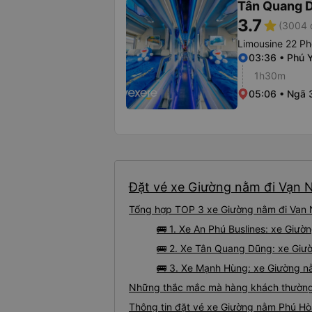
Tân Quang 
3.7
star
(3004 
Limousine 22 Ph
03:36 • Phú 
1h30m
05:06 • Ngã 
Đặt vé xe Giường nằm đi Vạn N
Tổng hợp TOP 3 xe Giường nằm đi Vạn N
🚌 1. Xe An Phú Buslines: xe Giư
🚌 2. Xe Tân Quang Dũng: xe Giườ
🚌 3. Xe Mạnh Hùng: xe Giường n
Những thắc mắc mà hàng khách thường 
Thông tin đặt vé xe Giường nằm Phú Hò