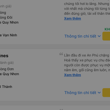
chúng tôi hơi lo lắng. Nhưng
nh giá)
vời nhất mà chúng tôi từng t
hòng
đến đúng giờ, tài xế thân th
hòng Đôi
vẫn hơi xóc, nhưng đó là đặ
Xem thêm
xe Quy Nhơn
ngồi thoải mái. Chúng tôi thự
KH
e Vạn Ninh
keyboard_arrow_down
Thông tin chi tiết
ines
Lần đầu đi xe An Phú chặn
Hoà thấy xe phục vụ chu đá
đánh giá)
người còn được phục vụ một
hòng Đơn
nằm êm, gối cũng êm luôn, n
xe Quy Nhơn
mỗi giường một cái giỏ nhỏ 
Xem thêm
rớt. Lái xe chạy an toàn, k
đi xe trống rất nhiều chỗ n
3 Thành
đặt xe trước, không đón khác
keyboard_arrow_down
Thông tin chi tiết
tuyến đường như vậy thì thấy