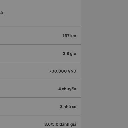
òa
167 km
2.8 giờ
700.000 VNĐ
4 chuyến
3 nhà xe
3.6/5.0 đánh giá