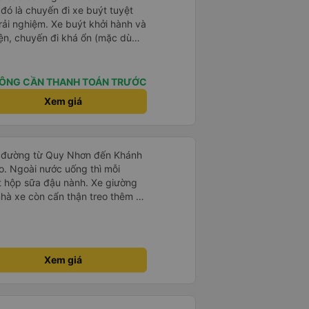
 đó là chuyến đi xe buýt tuyệt
rải nghiệm. Xe buýt khởi hành và
iện, chuyến đi khá ổn (mặc dù
c trưng của Việt Nam ^^), và chỗ
c sự rất hài lòng.
ÔNG CẦN THANH TOÁN TRƯỚC
Xem giá
g đường từ Quy Nhơn đến Khánh
o. Ngoài nước uống thì mỗi
 hộp sữa đậu nành. Xe giường
hà xe còn cẩn thận treo thêm ở
để đựng chai nước uống tránh
hông phóng nhanh vượt ẩu. Dù lúc
hững xe chỉ đón những khách đã
h ngoài (với số tiền bỏ ra cho
Xem giá
 rất tốt)