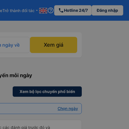
help_outline
phone
Hotline 24/7
Đăng nhập
re
Trở thành đối tác
arrow_drop_down
Xem giá
 ngày về
uyến mỗi ngày
Xem bộ lọc chuyến phổ biến
Chọn ngày
ọc các đánh giá trước đó và