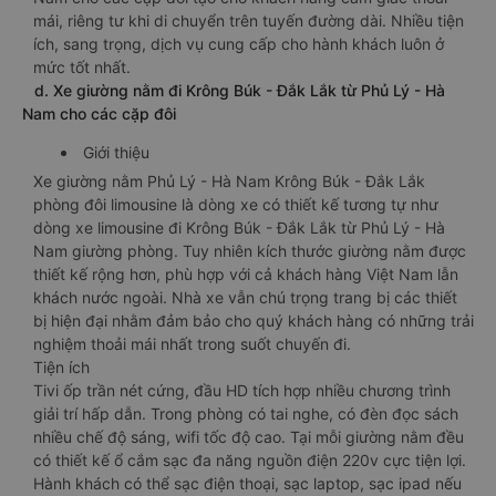
mái, riêng tư khi di chuyển trên tuyến đường dài. Nhiều tiện
ích, sang trọng, dịch vụ cung cấp cho hành khách luôn ở
mức tốt nhất.
d. Xe giường nằm đi Krông Búk - Đắk Lắk từ Phủ Lý - Hà
Nam cho các cặp đôi
Giới thiệu
Xe giường nằm Phủ Lý - Hà Nam Krông Búk - Đắk Lắk
phòng đôi limousine là dòng xe có thiết kế tương tự như
dòng xe limousine đi Krông Búk - Đắk Lắk từ Phủ Lý - Hà
Nam giường phòng. Tuy nhiên kích thước giường nằm được
thiết kế rộng hơn, phù hợp với cả khách hàng Việt Nam lẫn
khách nước ngoài. Nhà xe vẫn chú trọng trang bị các thiết
bị hiện đại nhằm đảm bảo cho quý khách hàng có những trải
nghiệm thoải mái nhất trong suốt chuyến đi.
Tiện ích
Tivi ốp trần nét cứng, đầu HD tích hợp nhiều chương trình
giải trí hấp dẫn. Trong phòng có tai nghe, có đèn đọc sách
nhiều chế độ sáng, wifi tốc độ cao. Tại mỗi giường nằm đều
có thiết kế ổ cắm sạc đa năng nguồn điện 220v cực tiện lợi.
Hành khách có thể sạc điện thoại, sạc laptop, sạc ipad nếu