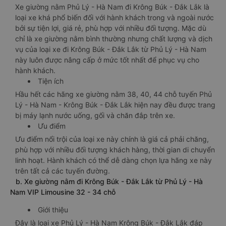
Xe giường nằm Phủ Lý - Hà Nam đi Krông Búk - Đắk Lắk là
loại xe khá phổ biến đối với hành khách trong và ngoài nước
bởi sự tiện lợi, giá rẻ, phù hợp với nhiều đối tượng. Mặc dù
chỉ là xe giường nằm bình thường nhưng chất lượng và dịch
vụ của loại xe đi Krông Búk - Đắk Lắk từ Phủ Lý - Hà Nam
này luôn được nâng cấp ở mức tốt nhất để phục vụ cho
hành khách.
Tiện ích
Hầu hết các hãng xe giường nằm 38, 40, 44 chỗ tuyến Phủ
Lý - Hà Nam - Krông Búk - Đắk Lắk hiện nay đều được trang
bị máy lạnh nước uống, gối và chăn đắp trên xe.
Ưu điểm
Ưu điểm nổi trội của loại xe này chính là giá cả phải chăng,
phù hợp với nhiều đối tượng khách hàng, thời gian di chuyển
linh hoạt. Hành khách có thể dễ dàng chọn lựa hãng xe này
trên tất cả các tuyến đường.
b. Xe giường nằm đi Krông Búk - Đắk Lắk từ Phủ Lý - Hà
Nam VIP Limousine 32 - 34 chỗ
Giới thiệu
Đây là loại xe Phủ Lý - Hà Nam Krông Búk - Đắk Lắk đáp