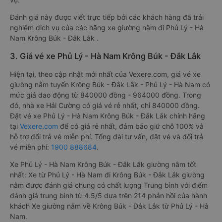
Đánh giá này được viết trực tiếp bởi các khách hàng đã trải
nghiệm dịch vụ của các hãng xe giường nằm đi Phủ Lý - Hà
Nam Krông Búk - Đắk Lắk .
3. Giá vé xe Phủ Lý - Hà Nam Krông Búk - Đắk Lắk
Hiện tại, theo cập nhật mới nhất của Vexere.com, giá vé xe
giường nằm tuyến Krông Búk - Đắk Lắk - Phủ Lý - Hà Nam có
mức giá dao động từ 840000 đồng - 964000 đồng. Trong
đó, nhà xe Hải Cường có giá vé rẻ nhất, chỉ 840000 đồng.
Đặt vé xe Phủ Lý - Hà Nam Krông Búk - Đắk Lắk chính hãng
tại
Vexere.com
để có giá rẻ nhất, đảm bảo giữ chỗ 100% và
hỗ trợ đổi trả vé miễn phí. Tổng đài tư vấn, đặt vé và đổi trả
vé miễn phí:
1900 888684
.
Xe Phủ Lý - Hà Nam Krông Búk - Đắk Lắk giường nằm tốt
nhất: Xe từ Phủ Lý - Hà Nam đi Krông Búk - Đắk Lắk giường
nằm được đánh giá chung có chất lượng Trung bình với điểm
đánh giá trung bình từ 4.5/5 dựa trên 214 phản hồi của hành
khách Xe giường nằm về Krông Búk - Đắk Lắk từ Phủ Lý - Hà
Nam.