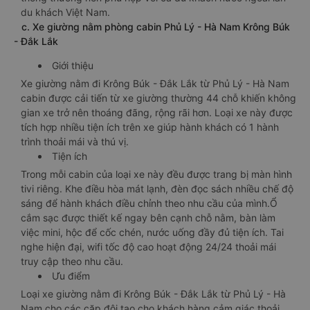
du khách Việt Nam.
c. Xe giường nằm phòng cabin Phủ Lý - Hà Nam Krông Búk
- Đắk Lắk
Giới thiệu
Xe giường nằm đi Krông Búk - Đắk Lắk từ Phủ Lý - Hà Nam
cabin được cải tiến từ xe giường thường 44 chỗ khiến không
gian xe trở nên thoáng đãng, rộng rãi hơn. Loại xe này được
tích hợp nhiều tiện ích trên xe giúp hành khách có 1 hành
trình thoải mái và thú vị.
Tiện ích
Trong mỗi cabin của loại xe này đều được trang bị màn hình
tivi riêng. Khe điều hòa mát lạnh, đèn đọc sách nhiều chế độ
sáng để hành khách điều chỉnh theo nhu cầu của mình.Ổ
cắm sạc được thiết kế ngay bên cạnh chỗ nằm, bàn làm
việc mini, hộc để cốc chén, nước uống đầy đủ tiện ích. Tai
nghe hiện đại, wifi tốc độ cao hoạt động 24/24 thoải mái
truy cập theo nhu cầu.
Ưu điểm
Loại xe giường nằm đi Krông Búk - Đắk Lắk từ Phủ Lý - Hà
Nam cho các cặp đôi tạo cho khách hàng cảm giác thoải