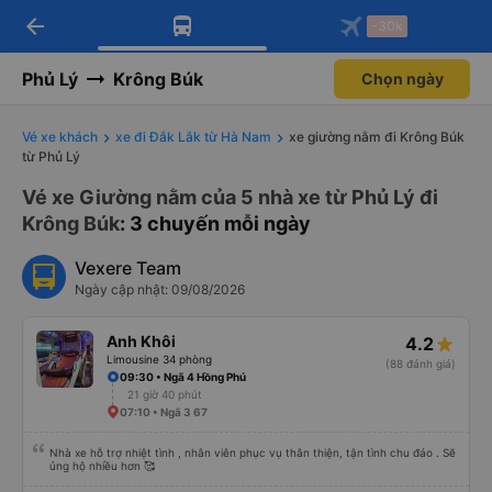
arrow_back
Tải app Vexere ngay!
Tải app Vexere
-30k
Mở app
Mở app
Nhận ưu đãi thành viên độc
-30k/ghế khi đặt vé máy bay qua
quyền
app
Phủ Lý
Krông Búk
Chọn ngày
Vé xe khách
xe đi Đắk Lắk từ Hà Nam
xe giường nằm đi Krông Búk
từ Phủ Lý
Vé xe Giường nằm của 5 nhà xe từ Phủ Lý đi
Krông Búk
: 3 chuyến mỗi ngày
Vexere Team
Ngày cập nhật: 09/08/2026
Anh Khôi
4.2
Limousine 34 phòng
(88 đánh giá)
09:30 • Ngã 4 Hồng Phú
21 giờ 40 phút
07:10 • Ngã 3 67
Nhà xe hỗ trợ nhiệt tình , nhân viên phục vụ thân thiện, tận tình chu đáo . Sẽ
ủng hộ nhiều hơn 🥰