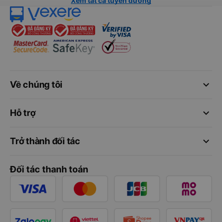
Xem tất cả tuyến đường
keyboard_arrow_down
Về chúng tôi
keyboard_arrow_down
Hỗ trợ
keyboard_arrow_down
Trở thành đối tác
Đối tác thanh toán