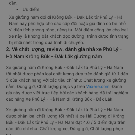
cần.
Ưu điểm
Xe giường nằm đôi đi Krông Búk - Đắk Lắk từ Phủ Lý - Hà
Nam này phù hợp cho các cặp đôi hoặc gia đình có bé nhỏ
vì diện tích phòng rộng, riêng tư. Một điểm cộng lớn cho loại
xe này là không bắt khách dọc đường, tránh được tình trạng
bị nhồi nhét trong quá trình di chuyển.
2. Về chất lượng, review, đánh giá nhà xe Phủ Lý -
Hà Nam Krông Búk - Đắk Lắk giường nằm
Xe giường nằm đi Krông Búk - Đắk Lắk từ Phủ Lý - Hà Nam
tốt nhất được phân loại chất lượng dựa trên đánh giá từ 1 đến
5 của khách hàng với các tiêu chí như: Chất lượng xe giường
nằm, Đúng giờ, Chất lượng phục vụ trên
Vexere.com
. Đánh
giá này được viết trực tiếp bởi các khách hàng đã trải nghiệm
các hãng Xe Phủ Lý - Hà Nam đi Krông Búk - Đắk Lắk.
Xe giường nằm đi Krông Búk - Đắk Lắk từ Phủ Lý - Hà Nam
được phân loại chất lượng tốt nhất là xe Hải Cường đi Krông
Búk - Đắk Lắk từ Phủ Lý - Hà Nam đạt 4.6 / 5 điểm dựa trên
các tiêu chí như: Chất lượng xe, Đúng giờ, Chất lượng phục
vụ.