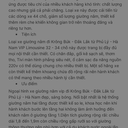
ứng được tiêu chí của nhiều khách hàng khó tính: chất lượng
cao nhưng giá cả phải chăng. Loại xe này được cải tiến từ
các dòng xe 44 chỗ, giảm số lượng giường nằm, thiết kế
thêm rèm che khiến không gian trở nên thoáng đãng và
riêng tư hơn.
Tiện ích
Loại xe giường nằm đi Krông Búk - Đắk Lắk từ Phủ Lý - Hà
Nam VIP Limousine 32 - 34 chỗ này được trang bị đầy đủ
mọi nội thất cần thiết. Có chăn đắp, gối kê sạch sẽ, thơm
tho, Tivi màn hình phẳng siêu nét, ổ cắm sạc đa năng nguồn
220v có thể dùng chung cho nhiều thiết bị. Một số hãng xe
còn thiết kế thêm khoang chứa đồ rộng rãi nên hành khách
có thể mang theo nhiều hành lý cần thiết.
Ưu điểm
Ngoại hình xe giường nằm vip đi Krông Búk - Đắk Lắk từ
Phủ Lý - Hà Nam đẹp, sáng bóng. Nổi bật nhất là hệ thống
giường nằm hai tầng được thiết kế so le, khoa học nên khi
hành khách bước lên tầng hai không làm ảnh hưởng đến
khách nằm ở giường tầng 1.Diện tích giường rộng rãi: chiều
dài 1,8 đến 1,9m còn chiều rộng gấp rưỡi so với giường
thông thường nên phù hợp với cả du khách nước ngoài lẫn