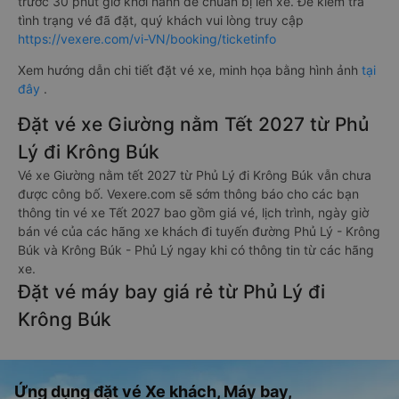
trước 30 phút giờ khởi hành để chuẩn bị lên xe. Để kiểm tra
tình trạng vé đã đặt, quý khách vui lòng truy cập
https://vexere.com/vi-VN/booking/ticketinfo
Xem hướng dẫn chi tiết đặt vé xe, minh họa bằng hình ảnh
tại
đây
.
Đặt vé xe Giường nằm Tết 2027 từ Phủ
Lý đi Krông Búk
Vé xe Giường nằm tết 2027 từ Phủ Lý đi Krông Búk vẫn chưa
được công bố. Vexere.com sẽ sớm thông báo cho các bạn
thông tin vé xe Tết 2027 bao gồm giá vé, lịch trình, ngày giờ
bán vé của các hãng xe khách đi tuyến đường Phủ Lý - Krông
Búk và Krông Búk - Phủ Lý ngay khi có thông tin từ các hãng
xe.
Đặt vé máy bay giá rẻ từ Phủ Lý đi
Krông Búk
Ứng dụng đặt vé Xe khách, Máy bay,