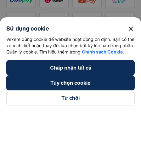
close
Sử dụng cookie
Vexere dùng cookie để website hoạt động ổn định. Bạn có thể
xem chi tiết hoặc thay đổi lựa chọn bất kỳ lúc nào trong phần
Quản lý cookie. Tìm hiểu thêm trong
Chính sách Cookie
.
Chấp nhận tất cả
Tùy chọn cookie
Từ chối
Theo dõi chúng tôi trên
Facebook
Tiktok
Youtube
Công ty TNHH Thương Mại Dịch Vụ Vexere