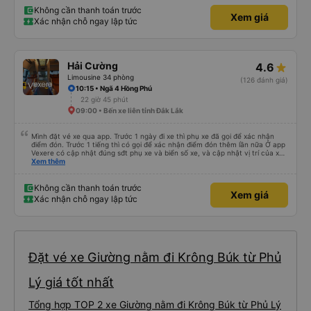
Không cần thanh toán trước
Xem giá
Xác nhận chỗ ngay lập tức
Hải Cường
4.6
Limousine 34 phòng
(126 đánh giá)
10:15 • Ngã 4 Hồng Phú
22 giờ 45 phút
09:00 • Bến xe liên tỉnh Đắk Lắk
Mình đặt vé xe qua app. Trước 1 ngày đi xe thì phụ xe đã gọi để xác nhận
điểm đón. Trước 1 tiếng thì có gọi để xác nhận điểm đón thêm lần nữa Ở app
Vexere có cập nhật đúng sđt phụ xe và biển số xe, và cập nhật vị trí của xe
nữa. Ăn cơm tối là 50k/ người. Chỗ nằm thoải mái, có nước, ổ cắm sạc đầy
Xem thêm
đủ cho cả đầu USD lẫn type C.
Không cần thanh toán trước
Xem giá
Xác nhận chỗ ngay lập tức
Đặt vé xe Giường nằm đi Krông Búk từ Phủ
Lý giá tốt nhất
Tổng hợp TOP 2 xe Giường nằm đi Krông Búk từ Phủ Lý