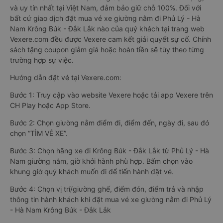
và uy tín nhất tại Việt Nam, đảm bảo giữ chỗ 100%. Đối với
bất cứ giao dịch đặt mua vé xe giường nằm đi Phủ Lý - Hà
Nam Krông Búk - Đắk Lắk nào của quý khách tại trang web
Vexere.com đều được Vexere cam kết giải quyết sự cố. Chính
sách tặng coupon giảm giá hoặc hoàn tiền sẽ tùy theo từng
trường hợp sự việc.
Hướng dẫn đặt vé tại Vexere.com:
Bước 1: Truy cập vào website Vexere hoặc tải app Vexere trên
CH Play hoặc App Store.
Bước 2: Chọn giường nằm điểm đi, điểm đến, ngày đi, sau đó
chọn “TÌM VÉ XE”.
Bước 3: Chọn hãng xe đi Krông Búk - Đắk Lắk từ Phủ Lý - Hà
Nam giường nằm, giờ khởi hành phù hợp. Bấm chọn vào
khung giờ quý khách muốn đi để tiến hành đặt vé.
Bước 4: Chọn vị trí/giường ghế, điểm đón, điểm trả và nhập
thông tin hành khách khi đặt mua vé xe giường nằm đi Phủ Lý
- Hà Nam Krông Búk - Đắk Lắk