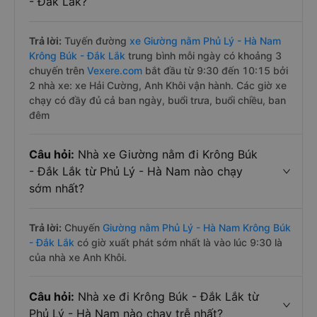
- Đắk Lắk?
Trả lời:
Tuyến đường
xe Giường nằm Phủ Lý - Hà Nam
Krông Búk - Đắk Lắk
trung bình mỗi ngày có khoảng 3
chuyến trên
Vexere.com
bắt đầu từ 9:30 đến 10:15 bởi
2 nhà xe: xe Hải Cường, Anh Khôi vận hành. Các giờ xe
chạy có đầy đủ cả ban ngày, buổi trưa, buổi chiều, ban
đêm
Câu hỏi:
Nhà xe Giường nằm đi Krông Búk
- Đắk Lắk từ Phủ Lý - Hà Nam nào chạy
sớm nhất?
Trả lời:
Chuyến
Giường nằm Phủ Lý - Hà Nam Krông Búk
- Đắk Lắk
có giờ xuất phát sớm nhất là vào lúc 9:30 là
của nhà xe Anh Khôi.
Câu hỏi:
Nhà xe đi Krông Búk - Đắk Lắk từ
Phủ Lý - Hà Nam nào chạy trễ nhất?