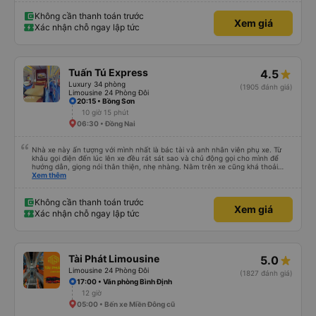
Không cần thanh toán trước
Xem giá
Xác nhận chỗ ngay lập tức
Tuấn Tú Express
4.5
Luxury 34 phòng
(1905 đánh giá)
Limousine 24 Phòng Đôi
20:15 • Bồng Sơn
10 giờ 15 phút
06:30 • Đồng Nai
Nhà xe này ấn tượng với mình nhất là bác tài và anh nhân viên phụ xe. Từ
khâu gọi điện đến lúc lên xe đều rát sát sao và chủ động gọi cho mình để
hướng dẫn, giọng nói thân thiện, nhẹ nhàng. Nằm trên xe cũng khá thoải
mái, chăn nệm nước suối đầy đủ. Chuyến xe của mình hầu hết là các cô bác
Xem thêm
lớn tuổi thế nên khi hít thở sẽ thấy có một chút mùi người già Lúc xuống xe,
điểm thả của mình ban đầu dự kiến là Ngã 3 Sợi ( Nha Trang ) và bắt Grab
nhưng các anh hướng dẫn mình xuống ở đây không có ma nào dám chở đâu
Không cần thanh toán trước
Xem giá
( vì đây là địa bàn của thế lực xe ôm ngầm, dân chơi cỏ kẹo ke...) Và thế là
Xác nhận chỗ ngay lập tức
mình được chở xuống Ngã 3 thành , nơi sáng sủa an toàn hơn. Một Chuyến
xe được biết thêm nhiều câu chuyện mới. Cảm ơn nhà xe đã giúp đỡ
Tài Phát Limousine
5.0
Limousine 24 Phòng Đôi
(1827 đánh giá)
17:00 • Văn phòng Bình Định
12 giờ
05:00 • Bến xe Miền Đông cũ