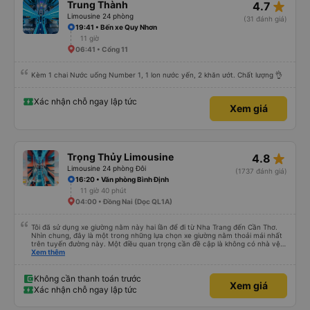
star_rate
Trung Thành
4.7
Limousine 24 phòng
(31 đánh giá)
19:41 • Bến xe Quy Nhơn
11 giờ
06:41 • Cổng 11
Kèm 1 chai Nước uống Number 1, 1 lon nước yến, 2 khăn ướt. Chất lượng 👌
Xác nhận chỗ ngay lập tức
Xem giá
star_rate
Trọng Thủy Limousine
4.8
Limousine 24 phòng Đôi
(1737 đánh giá)
16:20 • Văn phòng Bình Định
11 giờ 40 phút
04:00 • Đồng Nai (Dọc QL1A)
Tôi đã sử dụng xe giường nằm này hai lần để đi từ Nha Trang đến Cần Thơ.
Nhìn chung, đây là một trong những lựa chọn xe giường nằm thoải mái nhất
trên tuyến đường này. Một điều quan trọng cần đề cập là không có nhà vệ
sinh trên xe, điều này có thể gây khó chịu trên một hành trình dài xuyên
Xem thêm
đêm. Tuy nhiên, khi có các điểm dừng thường xuyên, chuyến đi vẫn khá
thoải mái. Chuyến đi gần đây nhất của tôi (hôm qua) rất tốt. Mặc dù xe bị
chậm khoảng một tiếng, nhưng công ty đã thông báo trước cho tôi, nên tôi
Không cần thanh toán trước
Xem giá
không gặp vấn đề gì. Xe khá thoải mái, có chăn và hai gối, và các tài xế lịch
Xác nhận chỗ ngay lập tức
sự và thân thiện. Có các điểm dừng nghỉ vào khoảng 4:00 sáng và 9:00
sáng, giúp chuyến đi thoải mái hơn nhiều. Tại điểm dừng cuối cùng, họ thậm