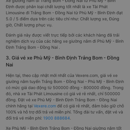
Xe giường nằm đi Trảng Bom - Đồng Nai từ Phù Mỹ - Bình
Định được phân loại chất lượng tốt nhất là xe Tài Phát
Limousine đi Trảng Bom - Đồng Nai từ Phù Mỹ - Bình Định đạt
5.0 / 5 điểm dựa trên các tiêu chí như: Chất lượng xe, Đúng
giờ, Chất lượng phục vụ.
Đánh giá này được viết trực tiếp bởi các khách hàng đã trải
nghiệm dịch vụ của các hãng xe giường nằm đi Phù Mỹ - Bình
Định Trảng Bom - Đồng Nai .
3. Giá vé xe Phù Mỹ - Bình Định Trảng Bom - Đồng
Nai
Hiện tại, theo cập nhật mới nhất của Vexere.com, giá vé xe
giường nằm tuyến Trảng Bom - Đồng Nai - Phù Mỹ - Bình Định
có mức giá dao động từ 500000 đồng - 800000 đồng. Trong
đó, nhà xe Tài Phát Limousine có giá vé rẻ nhất, chỉ 500000
đồng. Đặt vé xe Phù Mỹ - Bình Định Trảng Bom - Đồng Nai
chính hãng tại
Vexere.com
để có giá rẻ nhất, đảm bảo giữ chỗ
100% và hỗ trợ đổi trả vé miễn phí. Tổng đài tư vấn, đặt vé và
đổi trả vé miễn phí:
1900 888684
.
Xe Phù Mỹ - Bình Định Trảng Bom - Đồng Nai giường nằm tốt