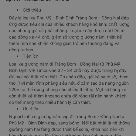
Giới thiệu
Đây là loại xe Phù Mỹ - Bình Định Trảng Bom - Đồng Nai đáp
ứng được tiêu chí của nhiều khách hàng khó tính: chất lượng
cao nhưng giá cả phải chăng. Loại xe này được cải tiến từ
các dòng xe 44 chỗ, giảm số lượng giường nằm, thiết kế
thêm rèm che khiến không gian trở nên thoáng đãng và
riêng tư hơn.
Tiện ích
Loại xe giường nằm đi Trảng Bom - Đồng Nai từ Phù Mỹ -
Bình Định VIP Limousine 32 - 34 chỗ này được trang bị đầy
đủ mọi nội thất cần thiết. Có chăn đắp, gối kê sạch sẽ, thơm
tho, Tivi màn hình phẳng siêu nét, ổ cắm sạc đa năng nguồn
220v có thể dùng chung cho nhiều thiết bị. Một số hãng xe
còn thiết kế thêm khoang chứa đồ rộng rãi nên hành khách
có thể mang theo nhiều hành lý cần thiết.
Ưu điểm
Ngoại hình xe giường nằm vip đi Trảng Bom - Đồng Nai từ
Phù Mỹ - Bình Định đẹp, sáng bóng. Nổi bật nhất là hệ thống
giường nằm hai tầng được thiết kế so le, khoa học nên khi
hành khách bước lên tầng hai không làm ảnh hưởng đến