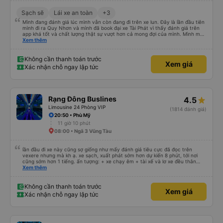
Sạch sẽ
Lái xe an toàn
+3
Mình đang đánh giá lúc mình vẫn còn đang đi trên xe lun. Đây là lần đầu tiên
mình đi ra Quy Nhơn và mình đã book đại xe Tài Phát vì thấy đánh giá trên
app khá tốt và chất lượng thật sự vượt hơn cả mong đợi của mình. Mình mua
giường đôi và vừa đủ cho 2 người. Nhân viên của nhà xe phải nói là siêu nhiệt
Xem thêm
tình và dễ thương. Trước chuyến đi mình có gọi cho bên tổng đài thì anh
nhân viên hỗ trợ mình nói chuyện siêu nhẹ nhàng và vui vẻ . Lúc mình lên xe
trung chuyển và lên xe lớn thì luôn hỗ trợ xách vali giùm tụi mình. Trên xe thì
Không cần thanh toán trước
Xem giá
có cả bánh và sữa miễn phí cho khách còn chuẩn bị cả thuốc say xe, dép,
Xác nhận chỗ ngay lập tức
mền, gối và đặc biệt là có gối ôm. Nchung là phải chấm nhà xe 10 sao mới
đủ !!!
Rạng Đông Buslines
4.5
Limousine 24 Phòng VIP
(1814 đánh giá)
20:50 • Phù Mỹ
11 giờ 10 phút
08:00 • Ngã 3 Vũng Tàu
lần đầu đi xe này cũng sợ giống như mấy đánh giá tiêu cực đã đọc trên
vexere nhưng mà kh ạ. xe sạch, xuất phát sớm hơn dự kiến 8 phút, tới nơi
cũng sớm hơn 1 tiếng. ấn tượng: + xe chạy êm + tài xế và lơ xe đều thân
thiện dễ thương. thật ra cũng kh tiếp xúc nhiều+ lắm nhưng cá nhân mình
Xem thêm
cảm thấy vậy + đồ ăn tối đa dạng, nêm nếm thì tùy người thấy hợp, cá nhân
mình thấy kh hợp lắm nhưng chưa đến mức tệ mình đi chuyến quảng ngãi -
an sương, xe dừng đúng 3 lần (cả ăn tối) cho khách đi vệ sinh. cái hay ở đây
Không cần thanh toán trước
Xem giá
là khi gần tới chỗ ăn tối sẽ có loa thông báo, loa báo là dừng 30p nhưng thực
Xác nhận chỗ ngay lập tức
tế chỉ dừng khoảng 25p, chắc do khách đã lên đông đủ. tóm lại thì lần đầu đi
xe này và sẽ có lần sau nếu có dịp, ấn tượng tốt