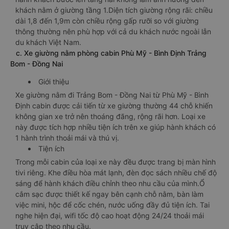
khách nằm ở giường tầng 1.Diện tích giường rộng rãi: chiều
dài 1,8 đến 1,9m còn chiều rộng gấp rưỡi so với giường
thông thường nên phù hợp với cả du khách nước ngoài lẫn
du khách Việt Nam.
c. Xe giường nằm phòng cabin Phù Mỹ - Bình Định Trảng
Bom - Đồng Nai
Giới thiệu
Xe giường nằm đi Trảng Bom - Đồng Nai từ Phù Mỹ - Bình
Định cabin được cải tiến từ xe giường thường 44 chỗ khiến
không gian xe trở nên thoáng đãng, rộng rãi hơn. Loại xe
này được tích hợp nhiều tiện ích trên xe giúp hành khách có
1 hành trình thoải mái và thú vị.
Tiện ích
Trong mỗi cabin của loại xe này đều được trang bị màn hình
tivi riêng. Khe điều hòa mát lạnh, đèn đọc sách nhiều chế độ
sáng để hành khách điều chỉnh theo nhu cầu của mình.Ổ
cắm sạc được thiết kế ngay bên cạnh chỗ nằm, bàn làm
việc mini, hộc để cốc chén, nước uống đầy đủ tiện ích. Tai
nghe hiện đại, wifi tốc độ cao hoạt động 24/24 thoải mái
truy cập theo nhu cầu.