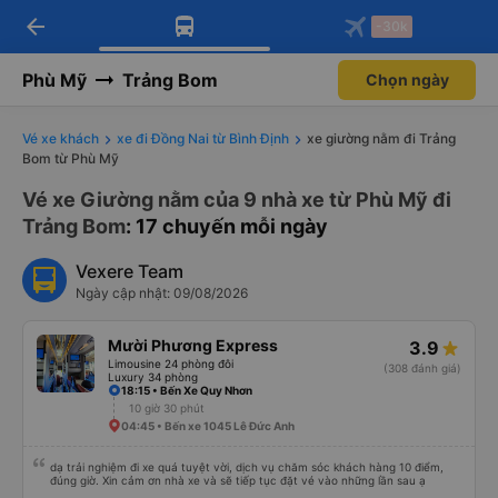
arrow_back
Tải app Vexere ngay!
Tải app Vexere
-30k
Mở app
Mở app
Nhận ưu đãi thành viên độc
-30k/ghế khi đặt vé máy bay qua
quyền
app
Phù Mỹ
Trảng Bom
Chọn ngày
Vé xe khách
xe đi Đồng Nai từ Bình Định
xe giường nằm đi Trảng
Bom từ Phù Mỹ
Vé xe Giường nằm của 9 nhà xe từ Phù Mỹ đi
Trảng Bom
: 17 chuyến mỗi ngày
Vexere Team
Ngày cập nhật: 09/08/2026
Mười Phương Express
3.9
Limousine 24 phòng đôi
(308 đánh giá)
Luxury 34 phòng
18:15 • Bến Xe Quy Nhơn
10 giờ 30 phút
04:45 • Bến xe 1045 Lê Đức Anh
dạ trải nghiệm đi xe quá tuyệt vời, dịch vụ chăm sóc khách hàng 10 điểm,
đúng giờ. Xin cảm ơn nhà xe và sẽ tiếp tục đặt vé vào những lần sau ạ