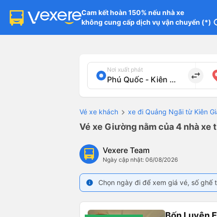
Cam kết hoàn 150% nếu nhà xe

không cung cấp dịch vụ vận chuyển (*)
in
Nơi xuất phát
import_export
Vé xe khách
xe đi Quảng Ngãi từ Kiên G
Vé xe Giường nằm của 4 nhà xe t
Vexere Team
Ngày cập nhật: 06/08/2026
Chọn ngày đi để xem giá vé, số ghế t
info
Bốn Luyện 