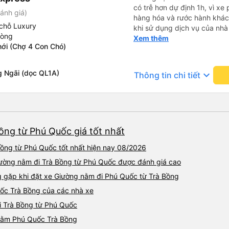
có trễ hơn dự định 1h, vì xe
ánh giá)
hàng hóa và rước hành khách
chỗ Luxury
khi sử dụng dịch vụ của nhà 
hòng
thiệu cho người thân sử dụn
Xem thêm
hới (Chợ 4 Con Chó)
g Ngãi (dọc QL1A)
keyboard_arrow_down
Thông tin chi tiết
ồng từ Phú Quốc giá tốt nhất
ồng từ Phú Quốc tốt nhất hiện nay 08/2026
iường nằm đi Trà Bồng từ Phú Quốc được đánh giá cao
gặp khi đặt xe Giường nằm đi Phú Quốc từ Trà Bồng
ốc Trà Bồng của các nhà xe
i Trà Bồng từ Phú Quốc
 nằm Phú Quốc Trà Bồng