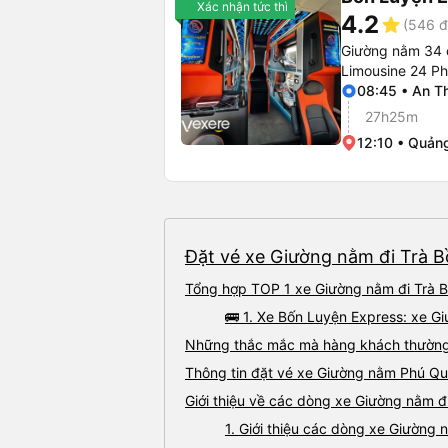
Xác nhận tức thì
4.2
star
(546 đ
Giường nằm 34 
Limousine 24 P
08:45 • An T
27h25m
12:10 • Quản
Đặt vé xe Giường nằm đi Trà B
Tổng hợp TOP 1 xe Giường nằm đi Trà B
🚌 1. Xe Bốn Luyện Express: xe G
Những thắc mắc mà hàng khách thường 
Thông tin đặt vé xe Giường nằm Phú Qu
Giới thiệu về các dòng xe Giường nằm đ
1. Giới thiệu các dòng xe Giường