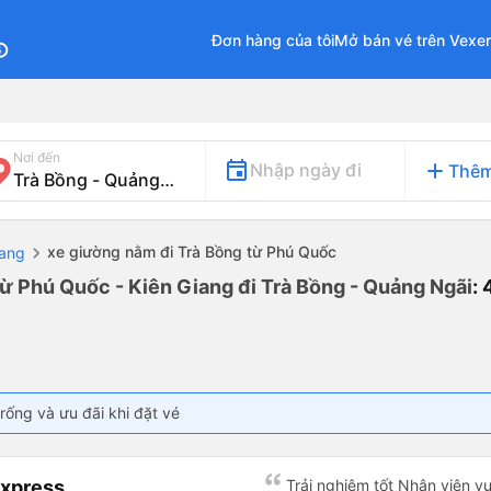
Đơn hàng của tôi
Mở bán vé trên Vexe
fo
Nơi đến
add
Nhập ngày đi
Thêm
xe giường nằm đi Trà Bồng từ Phú Quốc
iang
ừ Phú Quốc - Kiên Giang đi Trà Bồng - Quảng Ngãi
:
rống và ưu đãi khi đặt vé
Express
Trải nghiệm tốt Nhân viên vu