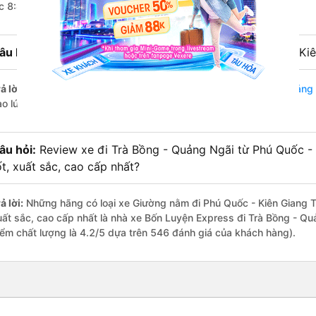
úc 8:45 là của nhà xe Bốn Luyện Express.
âu hỏi:
Nhà xe đi Trà Bồng - Quảng Ngãi từ Phú Quốc - Kiê
ả lời:
Chuyến
Giường nằm Phú Quốc - Kiên Giang Trà Bồng - Quảng
ào lúc 8:50 là của nhà xe Bốn Luyện Express.
âu hỏi:
Review xe đi Trà Bồng - Quảng Ngãi từ Phú Quốc - 
ốt, xuất sắc, cao cấp nhất?
ả lời:
Những hãng có loại xe Giường nằm đi Phú Quốc - Kiên Giang T
uất sắc, cao cấp nhất là nhà xe Bốn Luyện Express đi Trà Bồng - Qu
iểm chất lượng là 4.2/5 dựa trên 546 đánh giá của khách hàng).