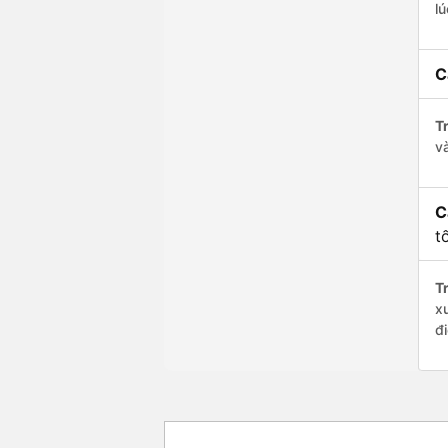
l
C
Tr
v
C
t
Tr
x
đ