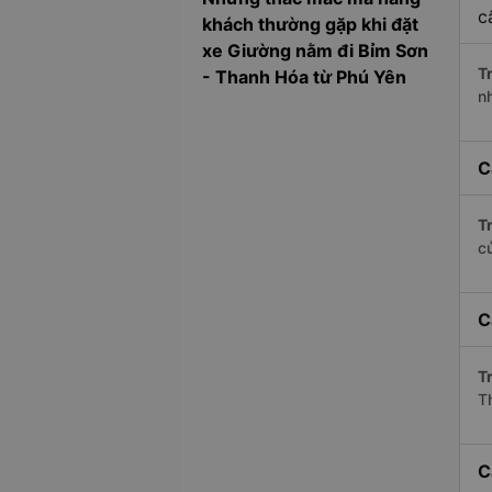
c
khách thường gặp khi đặt
xe Giường nằm đi Bỉm Sơn
Tr
- Thanh Hóa từ Phú Yên
n
C
Tr
c
C
Tr
T
C