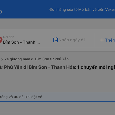
Đơn hàng của tôi
Mở bán vé trên Vexe
fo
Nơi đến
add
Nhập ngày đi
Thêm
xe giường nằm đi Bỉm Sơn từ Phú Yên
ừ Phú Yên đi Bỉm Sơn - Thanh Hóa
: 1 chuyến mỗi ng
rống và ưu đãi khi đặt vé