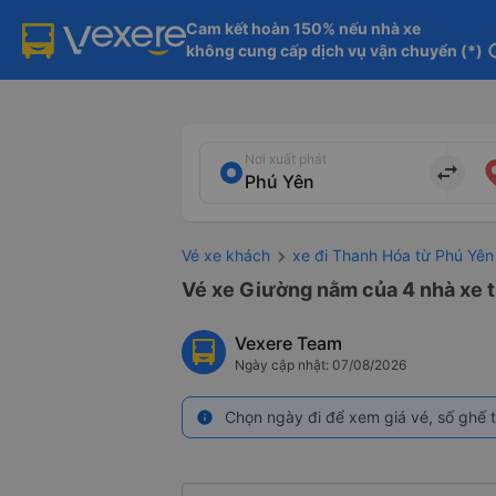
Cam kết hoàn 150% nếu nhà xe

không cung cấp dịch vụ vận chuyển (*)
in
Nơi xuất phát
import_export
Vé xe khách
xe đi Thanh Hóa từ Phú Yên
Vé xe Giường nằm của 4 nhà xe t
Vexere Team
Ngày cập nhật: 07/08/2026
Chọn ngày đi để xem giá vé, số ghế t
info