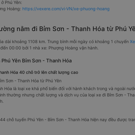
ở Phú Yên:
ượng Hoàng:
https://vexere.com/vi-VN/xe-phuong-hoang
giường nằm đi Bỉm Sơn - Thanh Hóa từ Phú 
óa dài khoảng 1108 km. Trung bình mỗi ngày có khoảng 1 chuyến
Xe
 đến 00:00 bởi 1 nhà xe: Phượng Hoàng vận hành.
ằm Phú Yên Bỉm Sơn - Thanh Hóa
anh Hóa 40 chỗ trở lên chất lượng cao
Bỉm Sơn - Thanh Hóa từ Phú Yên
Hóa là loại xe khá phổ biến đối với hành khách trong và ngoài nước b
ình thường nhưng chất lượng và dịch vụ của loại xe đi Bỉm Sơn - T
h.
44 chỗ tuyến Phú Yên - Bỉm Sơn - Thanh Hóa hiện nay đều được tra