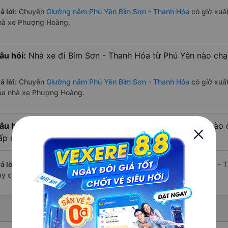
ả lời:
Chuyến
Giường nằm Phú Yên Bỉm Sơn - Thanh Hóa
có giờ xuất
hà xe Phượng Hoàng.
âu hỏi:
Nhà xe đi Bỉm Sơn - Thanh Hóa từ Phú Yên nào chạy
ả lời:
Chuyến
Giường nằm Phú Yên Bỉm Sơn - Thanh Hóa
có giờ xuất
ủa nhà xe Phượng Hoàng.
âu hỏi:
Review xe đi Bỉm Sơn - Thanh Hóa từ Phú Yên nào có
ấp nhất?
ả lời:
Tạm thời chưa đủ review để đánh giá có nhà xe đi Bỉm Sơn - 
ày có chất lượng xuất sắc.