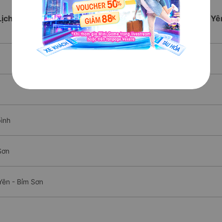
Lịch trình chi tiết các xe Giường nằm Đi Bỉm Sơn từ Phú Yê
bình
Sơn
Yên - Bỉm Sơn