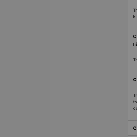
Tr
kh
C
n
Tr
C
Tr
t
đ
C