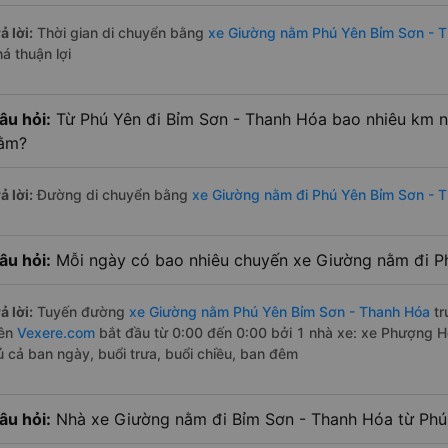
ả lời:
Thời gian di chuyển bằng
xe Giường nằm Phú Yên Bỉm Sơn - 
á thuận lợi
âu hỏi:
Từ Phú Yên đi Bỉm Sơn - Thanh Hóa bao nhiêu km n
ằm?
ả lời:
Đường di chuyển bằng
xe Giường nằm đi Phú Yên Bỉm Sơn - 
âu hỏi:
Mỗi ngày có bao nhiêu chuyến xe Giường nằm đi P
ả lời:
Tuyến đường
xe Giường nằm Phú Yên Bỉm Sơn - Thanh Hóa
tr
rên
Vexere.com
bắt đầu từ 0:00 đến 0:00 bởi 1 nhà xe: xe Phượng 
ủ cả ban ngày, buổi trưa, buổi chiều, ban đêm
âu hỏi:
Nhà xe Giường nằm đi Bỉm Sơn - Thanh Hóa từ Phú