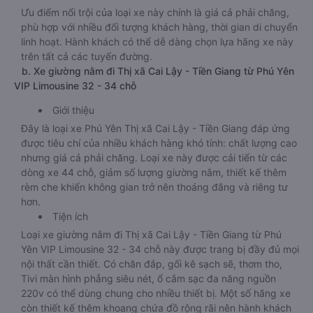
Ưu điểm nổi trội của loại xe này chính là giá cả phải chăng,
phù hợp với nhiều đối tượng khách hàng, thời gian di chuyển
linh hoạt. Hành khách có thể dễ dàng chọn lựa hãng xe này
trên tất cả các tuyến đường.
b. Xe giường nằm đi Thị xã Cai Lậy - Tiền Giang từ Phú Yên
VIP Limousine 32 - 34 chỗ
Giới thiệu
Đây là loại xe Phú Yên Thị xã Cai Lậy - Tiền Giang đáp ứng
được tiêu chí của nhiều khách hàng khó tính: chất lượng cao
nhưng giá cả phải chăng. Loại xe này được cải tiến từ các
dòng xe 44 chỗ, giảm số lượng giường nằm, thiết kế thêm
rèm che khiến không gian trở nên thoáng đãng và riêng tư
hơn.
Tiện ích
Loại xe giường nằm đi Thị xã Cai Lậy - Tiền Giang từ Phú
Yên VIP Limousine 32 - 34 chỗ này được trang bị đầy đủ mọi
nội thất cần thiết. Có chăn đắp, gối kê sạch sẽ, thơm tho,
Tivi màn hình phẳng siêu nét, ổ cắm sạc đa năng nguồn
220v có thể dùng chung cho nhiều thiết bị. Một số hãng xe
còn thiết kế thêm khoang chứa đồ rộng rãi nên hành khách