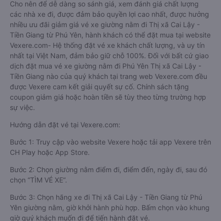
Cho nên để dễ dàng so sánh giá, xem đánh giá chất lượng
các nhà xe đi, được đảm bảo quyền lợi cao nhất, được hưởng
nhiều ưu đãi giảm giá vé xe giường nằm đi Thị xã Cai Lậy -
Tiền Giang từ Phú Yên, hành khách có thể đặt mua tại website
Vexere.com- Hệ thống đặt vé xe khách chất lượng, và uy tín
nhất tại Việt Nam, đảm bảo giữ chỗ 100%. Đối với bất cứ giao
dịch đặt mua vé xe giường nằm đi Phú Yên Thị xã Cai Lậy -
Tiền Giang nào của quý khách tại trang web Vexere.com đều
được Vexere cam kết giải quyết sự cố. Chính sách tặng
coupon giảm giá hoặc hoàn tiền sẽ tùy theo từng trường hợp
sự việc.
Hướng dẫn đặt vé tại Vexere.com:
Bước 1: Truy cập vào website Vexere hoặc tải app Vexere trên
CH Play hoặc App Store.
Bước 2: Chọn giường nằm điểm đi, điểm đến, ngày đi, sau đó
chọn “TÌM VÉ XE”.
Bước 3: Chọn hãng xe đi Thị xã Cai Lậy - Tiền Giang từ Phú
Yên giường nằm, giờ khởi hành phù hợp. Bấm chọn vào khung
giờ quý khách muốn đi để tiến hành đặt vé.