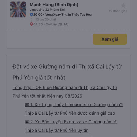
cho đến khoảng 8:00 sáng, điều này khá khó chịu. Có vẻ như lịch trình phụ
star_rate
Mạnh Hùng (Bình Định)
thuộc vào tài xế, và tôi thực sự hy vọng các điểm dừng sẽ được bố trí đều
đặn hơn trong tương lai. Nhìn chung, tôi hài lòng và sẽ tiếp tục sử dụng dịch
Limousine 22 Phòng Đôi
(0 đánh giá)
vụ xe buýt giường nằm của công ty này cho các chuyến công tác, vì đây
20:00 • Vòng Xoay Thuận Thảo Tuy Hòa
vẫn là một trong những lựa chọn xe buýt giường nằm thoải mái nhất trên
13 giờ 30 phút
tuyến đường này. Tôi thực sự hy vọng rằng trong tương lai các tài xế sẽ
dừng xe thường xuyên theo lịch trình, đặc biệt là vì tôi dự định sẽ đi tuyến
09:30 • Cai Lậy (QL 1A)
đường này một lần nữa vào tuần tới.
Xem giá
Đặt vé xe Giường nằm đi Thị xã Cai Lậy từ
Phú Yên giá tốt nhất
Tổng hợp TOP 6 xe Giường nằm đi Thị xã Cai Lậy từ
Phú Yên tốt nhất hiện nay 08/2026
🚌 1. Xe Trọng Thủy Limousine: xe Giường nằm đi
Thị xã Cai Lậy từ Phú Yên được đánh giá cao
🚌 2. Xe Bốn Luyện Express: xe Giường nằm đi
Thị xã Cai Lậy từ Phú Yên uy tín