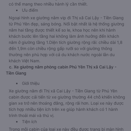
có thể mang theo nhiều hành lý cần thiết.
Ưu điểm
Ngoại hình xe giường nằm vip đi Thị xã Cai Lậy - Tiền Giang
từ Phú Yên đẹp, sáng bóng. Nổi bật nhất là hệ thống giường
nằm hai tầng được thiết kế so le, khoa học nên khi hành
khách bước lên tầng hai không làm ảnh hưởng đến khách
nằm ở giường tầng 1.Diện tích giường rộng rãi: chiều dài 1,8
đến 1,9m còn chiều rộng gấp rưỡi so với giường thông
thường nên phù hợp với cả du khách nước ngoài lẫn du
khách Việt Nam.
c. Xe giường nằm phòng cabin Phú Yên Thị xã Cai Lậy -
Tiền Giang
Giới thiệu
Xe giường nằm đi Thị xã Cai Lậy - Tiền Giang từ Phú Yên
cabin được cải tiến từ xe giường thường 44 chỗ khiến không
gian xe trở nên thoáng đãng, rộng rãi hơn. Loại xe này được
tích hợp nhiều tiện ích trên xe giúp hành khách có 1 hành
trình thoải mái và thú vị.
Tiện ích
Trong mỗi cabin của loại xe này đều được trang bị màn hình