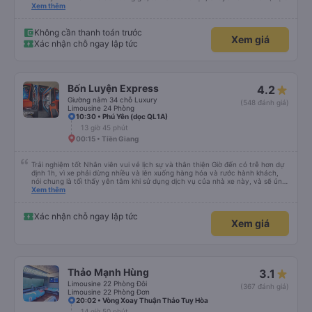
dù vẫn hơi xóc, nhưng đó là đặc trưng của Việt Nam ^^), và chỗ ngồi thoải
Xem thêm
mái. Chúng tôi thực sự rất hài lòng.
Không cần thanh toán trước
Xem giá
Xác nhận chỗ ngay lập tức
Bốn Luyện Express
4.2
Giường nằm 34 chỗ Luxury
(548 đánh giá)
Limousine 24 Phòng
10:30 • Phú Yên (dọc QL1A)
13 giờ 45 phút
00:15 • Tiền Giang
Trải nghiệm tốt Nhân viên vui vẻ lịch sự và thân thiện Giờ đến có trễ hơn dự
định 1h, vì xe phải dừng nhiều và lên xuống hàng hóa và rước hành khách,
nói chung là tối thấy yên tâm khi sử dụng dịch vụ của nhà xe này, và sẽ ủng
hộ và giới thiệu cho người thân sử dụng dịch vụ của nhà xe này
Xem thêm
Xác nhận chỗ ngay lập tức
Xem giá
Thảo Mạnh Hùng
3.1
Limousine 22 Phòng Đôi
(367 đánh giá)
Limousine 22 Phòng Đơn
20:02 • Vòng Xoay Thuận Thảo Tuy Hòa
14 giờ 50 phút