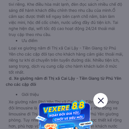
tivi riêng. Khe điều hòa mát lạnh, đèn đọc sách nhiều chế độ
sáng để hành khách điều chỉnh theo nhu cầu của mình.Ổ
cắm sạc được thiết kế ngay bên cạnh chỗ nằm, bàn làm
việc mini, hộc để cốc chén, nước uống đầy đủ tiện ích. Tai
nghe hiện đại, wifi tốc độ cao hoạt động 24/24 thoải mái
truy cập theo nhu cầu.
Ưu điểm
Loại xe giường nằm đi Thị xã Cai Lậy - Tiền Giang từ Phú
Yên cho các cặp đôi tạo cho khách hàng cảm giác thoải mái,
riêng tư khi di chuyển trên tuyến đường dài. Nhiều tiện ích,
sang trọng, dịch vụ cung cấp cho hành khách luôn ở mức
tốt nhất.
d. Xe giường nằm đi Thị xã Cai Lậy - Tiền Giang từ Phú Yên
cho các cặp đôi
Giới thiệu
Xe giường nằm Phú Yên Thị xã Cai Lậy - Tiền Giang phòng
đôi limousine là dòng xe có thiết kế tương tự như dòng xe
limousine đi Thị xã Cai Lậy - Tiền Giang từ Phú Yên giường
phòng. Tuy nhiên kích thước giường nằm được thiết kế rộng
hơn, phù hợp với cả khách hàng Việt Nam lẫn khách nước