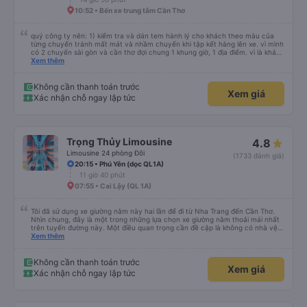
10:52 • Bến xe trung tâm Cần Thơ
quý công ty nên: 1) kiểm tra và dán tem hành lý cho khách theo màu của
từng chuyến tránh mất mát và nhầm chuyến khi tập kết hàng lên xe. vì mình
có 2 chuyến sài gòn và cần thơ đợi chung 1 khung giờ, 1 địa điểm. vì là khách
thân thiết của quý công ty nên rất hài lòng và tin tưởng. tuy nhiên rất mong
Xem thêm
muốn đội ngũ nhân viên anh chị em nhà xe cùng nhau cải thiện ngày một
phát triển. 2) đồng nhất về cách giao tiếp và CSKH nhẹ nhàng, chu đáo nữa
thì chắc chắn quy công ty là nhà xe được yêu thích và lựa chọn số 1 quy
Không cần thanh toán trước
Xem giá
nhơn. rất cảm ơn quý anh chị em cty cũng như chị Thảo đã lắng nghe và
Xác nhận chỗ ngay lập tức
tiếp nhận. " khách hàng thân thiết nhiều năm của nhà xe từ thời sinh viên"
Trọng Thủy Limousine
4.8
Limousine 24 phòng Đôi
(1733 đánh giá)
20:15 • Phú Yên (dọc QL1A)
11 giờ 40 phút
07:55 • Cai Lậy (QL 1A)
Tôi đã sử dụng xe giường nằm này hai lần để đi từ Nha Trang đến Cần Thơ.
Nhìn chung, đây là một trong những lựa chọn xe giường nằm thoải mái nhất
trên tuyến đường này. Một điều quan trọng cần đề cập là không có nhà vệ
sinh trên xe, điều này có thể gây khó chịu trên một hành trình dài xuyên
Xem thêm
đêm. Tuy nhiên, khi có các điểm dừng thường xuyên, chuyến đi vẫn khá
thoải mái. Chuyến đi gần đây nhất của tôi (hôm qua) rất tốt. Mặc dù xe bị
chậm khoảng một tiếng, nhưng công ty đã thông báo trước cho tôi, nên tôi
Không cần thanh toán trước
Xem giá
không gặp vấn đề gì. Xe khá thoải mái, có chăn và hai gối, và các tài xế lịch
Xác nhận chỗ ngay lập tức
sự và thân thiện. Có các điểm dừng nghỉ vào khoảng 4:00 sáng và 9:00
sáng, giúp chuyến đi thoải mái hơn nhiều. Tại điểm dừng cuối cùng, họ thậm
chí còn cung cấp bàn chải đánh răng, đó là một cử chỉ rất chu đáo. Trong
chuyến đi trước của tôi vào tuần trước, không có điểm dừng nghỉ đêm nào