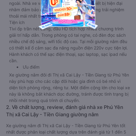
ngoài. Nhà xe vẫn chú trọng trang bị các thiết bị hiện đại
nhằm đảm bảo cho quý khách hàng có những trải nghiệm
thoải mái nhất trong suốt chuyến đi.
Tiện ích
Tivi ốp trần nét cứng, đầu HD tích hợp nhiều chương trình
giải trí hấp dẫn. Trong phòng có tai nghe, có đèn đọc sách
nhiều chế độ sáng, wifi tốc độ cao. Tại mỗi giường nằm đều
có thiết kế ổ cắm sạc đa năng nguồn điện 220v cực tiện lợi.
Hành khách có thể sạc điện thoại, sạc laptop, sạc ipad nếu
cần.
Ưu điểm
Xe giường nằm đôi đi Thị xã Cai Lậy - Tiền Giang từ Phú Yên
này phù hợp cho các cặp đôi hoặc gia đình có bé nhỏ vì
diện tích phòng rộng, riêng tư. Một điểm cộng lớn cho loại xe
này là không bắt khách dọc đường, tránh được tình trạng bị
nhồi nhét trong quá trình di chuyển.
2. Về chất lượng, review, đánh giá nhà xe Phú Yên
Thị xã Cai Lậy - Tiền Giang giường nằm
Xe giường nằm đi Thị xã Cai Lậy - Tiền Giang từ Phú Yên tốt
nhất được phân loại chất lượng dựa trên đánh giá từ 1 đến 5