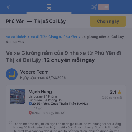
arrow_back
Tải app Vexere ngay!
Tải app Vexere
-30k
Mở app
Mở app
Nhận ưu đãi thành viên độc
-30k/ghế khi đặt vé máy bay qua
quyền
app
Phú Yên
Thị xã Cai Lậy
Chọn ngày
Vé xe khách
xe đi Tiền Giang từ Phú Yên
xe giường nằm đi Cai Lậy
từ Phú Yên
Vé xe Giường nằm của 9 nhà xe từ Phú Yên đi
Thị xã Cai Lậy
: 12 chuyến mỗi ngày
Vexere Team
Ngày cập nhật: 08/08/2026
Mạnh Hùng
3.1
Limousine 24 Phòng
(380 đánh giá)
Limousine 24 Phòng Đôi
20:56 • Vòng Xoay Thuận Thảo Tuy Hòa
11 giờ
07:56 • Cai Lậy (QL 1A)
Thành thật mà nói, tôi đã đọc các đánh giá trước đó và chúng tôi hơi lo lắng.
Nhưng đó là chuyến đi xe buýt tuyệt vời nhất mà chúng tôi từng trải nghiệm.
Xe buýt khởi hành và đến đúng giờ, tài xế thân thiện, chuyến đi khá ổn (mặc