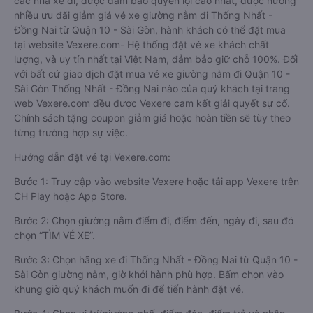
các nhà xe đi, được đảm bảo quyền lợi cao nhất, được hưởng
nhiều ưu đãi giảm giá vé xe giường nằm đi Thống Nhất -
Đồng Nai từ Quận 10 - Sài Gòn, hành khách có thể đặt mua
tại website Vexere.com- Hệ thống đặt vé xe khách chất
lượng, và uy tín nhất tại Việt Nam, đảm bảo giữ chỗ 100%. Đối
với bất cứ giao dịch đặt mua vé xe giường nằm đi Quận 10 -
Sài Gòn Thống Nhất - Đồng Nai nào của quý khách tại trang
web Vexere.com đều được Vexere cam kết giải quyết sự cố.
Chính sách tặng coupon giảm giá hoặc hoàn tiền sẽ tùy theo
từng trường hợp sự việc.
Hướng dẫn đặt vé tại Vexere.com:
Bước 1: Truy cập vào website Vexere hoặc tải app Vexere trên
CH Play hoặc App Store.
Bước 2: Chọn giường nằm điểm đi, điểm đến, ngày đi, sau đó
chọn “TÌM VÉ XE”.
Bước 3: Chọn hãng xe đi Thống Nhất - Đồng Nai từ Quận 10 -
Sài Gòn giường nằm, giờ khởi hành phù hợp. Bấm chọn vào
khung giờ quý khách muốn đi để tiến hành đặt vé.