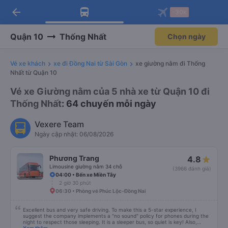
arrow_back
Tải app Vexere ngay!
Tải app Vexere
-30k
Mở app
Mở app
Nhận ưu đãi thành viên độc
-30k/ghế khi đặt vé máy bay qua
quyền
app
Quận 10
Thống Nhất
Chọn ngày
Vé xe khách
xe đi Đồng Nai từ Sài Gòn
xe giường nằm đi Thống
Nhất từ Quận 10
Vé xe Giường nằm của 5 nhà xe từ Quận 10 đi
Thống Nhất
: 64 chuyến mỗi ngày
Vexere Team
Ngày cập nhật: 06/08/2026
Phương Trang
4.8
Limousine giường nằm 34 chỗ
(3966 đánh giá)
04:00 • Bến xe Miền Tây
2 giờ 30 phút
06:30 • Phòng vé Phúc Lộc-Đồng Nai
Excellent bus and very safe driving. To make this a 5-star experience, I
suggest the company implements a "no sound" policy for phones during the
night to respect those sleeping. It is a sleeper bus, so quiet is key! Also,