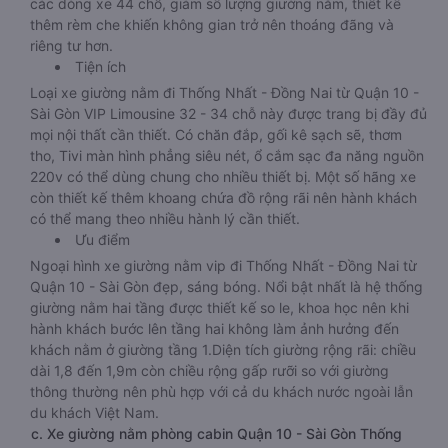
các dòng xe 44 chỗ, giảm số lượng giường nằm, thiết kế
thêm rèm che khiến không gian trở nên thoáng đãng và
riêng tư hơn.
Tiện ích
Loại xe giường nằm đi Thống Nhất - Đồng Nai từ Quận 10 -
Sài Gòn VIP Limousine 32 - 34 chỗ này được trang bị đầy đủ
mọi nội thất cần thiết. Có chăn đắp, gối kê sạch sẽ, thơm
tho, Tivi màn hình phẳng siêu nét, ổ cắm sạc đa năng nguồn
220v có thể dùng chung cho nhiều thiết bị. Một số hãng xe
còn thiết kế thêm khoang chứa đồ rộng rãi nên hành khách
có thể mang theo nhiều hành lý cần thiết.
Ưu điểm
Ngoại hình xe giường nằm vip đi Thống Nhất - Đồng Nai từ
Quận 10 - Sài Gòn đẹp, sáng bóng. Nổi bật nhất là hệ thống
giường nằm hai tầng được thiết kế so le, khoa học nên khi
hành khách bước lên tầng hai không làm ảnh hưởng đến
khách nằm ở giường tầng 1.Diện tích giường rộng rãi: chiều
dài 1,8 đến 1,9m còn chiều rộng gấp rưỡi so với giường
thông thường nên phù hợp với cả du khách nước ngoài lẫn
du khách Việt Nam.
c. Xe giường nằm phòng cabin Quận 10 - Sài Gòn Thống