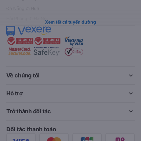
Đà Nẵng đi Huế
Hải Phòng đi Hà Nội
Xem tất cả tuyến đường
keyboard_arrow_down
Về chúng tôi
keyboard_arrow_down
Hỗ trợ
keyboard_arrow_down
Trở thành đối tác
Đối tác thanh toán