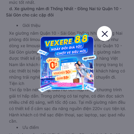
mức tốt nhất.
d. Xe giường nằm đi Thống Nhất - Đồng Nai từ Quận 10 -
Sài Gòn cho các cặp đôi
Giới thiệu
Xe giường nằm Quận 10 - Sài Gòn Thống Nhất - Đồng Nai
phòng đôi limousine là dòng xe có thiết kế tương tự như
dòng xe limousine đi Thống Nhất - Đồng Nai từ Quận 10 -
Sài Gòn giường phòng. Tuy nhiên kích thước giường nằm
được thiết kế rộng hơn, phù hợp với cả khách hàng Việt
Nam lẫn khách nước ngoài. Nhà xe vẫn chú trọng trang bị
các thiết bị hiện đại nhằm đảm bảo cho quý khách hàng có
những trải nghiệm thoải mái nhất trong suốt chuyến đi.
Tiện ích
Tivi ốp trần nét cứng, đầu HD tích hợp nhiều chương trình
giải trí hấp dẫn. Trong phòng có tai nghe, có đèn đọc sách
nhiều chế độ sáng, wifi tốc độ cao. Tại mỗi giường nằm đều
có thiết kế ổ cắm sạc đa năng nguồn điện 220v cực tiện lợi.
Hành khách có thể sạc điện thoại, sạc laptop, sạc ipad nếu
cần.
Ưu điểm