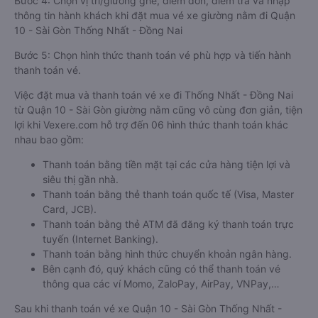
Bước 4: Chọn vị trí/giường ghế, điểm đón, điểm trả và nhập
thông tin hành khách khi đặt mua vé xe giường nằm đi Quận
10 - Sài Gòn Thống Nhất - Đồng Nai
Bước 5: Chọn hình thức thanh toán vé phù hợp và tiến hành
thanh toán vé.
Việc đặt mua và thanh toán vé xe đi Thống Nhất - Đồng Nai
từ Quận 10 - Sài Gòn giường nằm cũng vô cùng đơn giản, tiện
lợi khi Vexere.com hỗ trợ đến 06 hình thức thanh toán khác
nhau bao gồm:
Thanh toán bằng tiền mặt tại các cửa hàng tiện lợi và
siêu thị gần nhà.
Thanh toán bằng thẻ thanh toán quốc tế (Visa, Master
Card, JCB).
Thanh toán bằng thẻ ATM đã đăng ký thanh toán trực
tuyến (Internet Banking).
Thanh toán bằng hình thức chuyển khoản ngân hàng.
Bên cạnh đó, quý khách cũng có thể thanh toán vé
thông qua các ví Momo, ZaloPay, AirPay, VNPay,…
Sau khi thanh toán vé xe Quận 10 - Sài Gòn Thống Nhất -