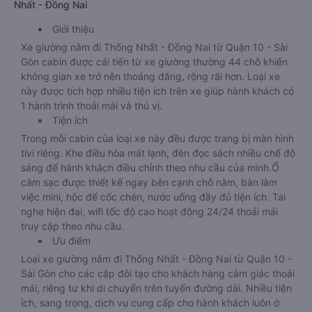
Nhất - Đồng Nai
Giới thiệu
Xe giường nằm đi Thống Nhất - Đồng Nai từ Quận 10 - Sài
Gòn cabin được cải tiến từ xe giường thường 44 chỗ khiến
không gian xe trở nên thoáng đãng, rộng rãi hơn. Loại xe
này được tích hợp nhiều tiện ích trên xe giúp hành khách có
1 hành trình thoải mái và thú vị.
Tiện ích
Trong mỗi cabin của loại xe này đều được trang bị màn hình
tivi riêng. Khe điều hòa mát lạnh, đèn đọc sách nhiều chế độ
sáng để hành khách điều chỉnh theo nhu cầu của mình.Ổ
cắm sạc được thiết kế ngay bên cạnh chỗ nằm, bàn làm
việc mini, hộc để cốc chén, nước uống đầy đủ tiện ích. Tai
nghe hiện đại, wifi tốc độ cao hoạt động 24/24 thoải mái
truy cập theo nhu cầu.
Ưu điểm
Loại xe giường nằm đi Thống Nhất - Đồng Nai từ Quận 10 -
Sài Gòn cho các cặp đôi tạo cho khách hàng cảm giác thoải
mái, riêng tư khi di chuyển trên tuyến đường dài. Nhiều tiện
ích, sang trọng, dịch vụ cung cấp cho hành khách luôn ở