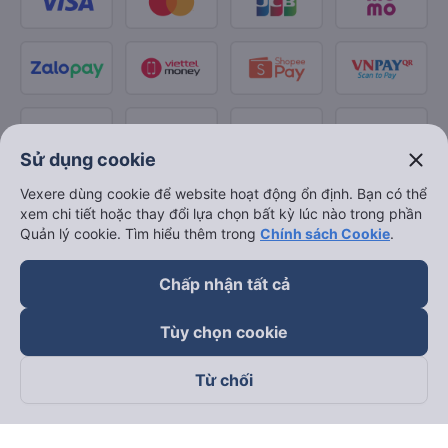
close
Sử dụng cookie
Vexere dùng cookie để website hoạt động ổn định. Bạn có thể
xem chi tiết hoặc thay đổi lựa chọn bất kỳ lúc nào trong phần
Quản lý cookie. Tìm hiểu thêm trong
Chính sách Cookie
.
Chấp nhận tất cả
Tùy chọn cookie
Từ chối
Theo dõi chúng tôi trên
Facebook
Tiktok
Youtube