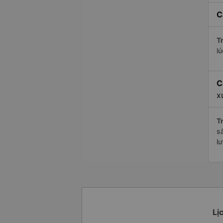
C
Tr
l
C
x
Tr
s
l
Lị