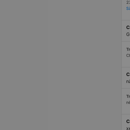
2
S
C
G
Tr
C
C
n
Tr
n
C
x