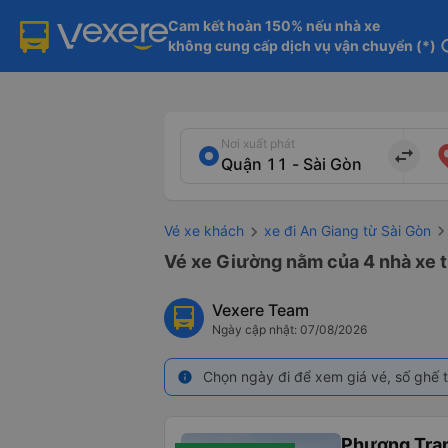
Cam kết hoàn 150% nếu nhà xe

không cung cấp dịch vụ vận chuyển (*)
in
Nơi xuất phát
import_export
Vé xe khách
xe đi An Giang từ Sài Gòn
Vé xe Giường nằm của 4 nhà xe t
Vexere Team
Ngày cập nhật: 07/08/2026
Chọn ngày đi để xem giá vé, số ghế t
info
Phương Tra