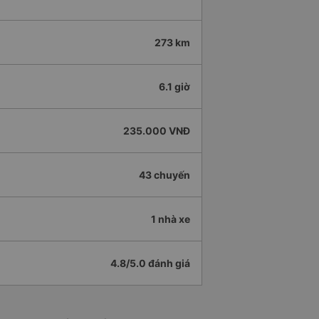
273 km
6.1 giờ
235.000 VNĐ
43 chuyến
1 nhà xe
4.8/5.0 đánh giá