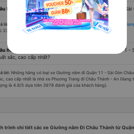
âu hỏi:
Nhà xe đi Châu Thành - An Giang từ Quận 11 - Sài 
ả lời:
Chuyến
Giường nằm Quận 11 - Sài Gòn Châu Thành - An Gian
úc 23:30 là của nhà xe Phương Trang.
âu hỏi:
Review xe đi Châu Thành - An Giang từ Quận 11 - S
uất sắc, cao cấp nhất?
ả lời:
Những hãng có loại xe Giường nằm đi Quận 11 - Sài Gòn Châu 
ắc, cao cấp nhất là nhà xe Phương Trang đi Châu Thành - An Giang t
ượng là 4.8/5 dựa trên 3978 đánh giá của khách hàng).
ch trình chi tiết các xe Giường nằm Đi Châu Thành từ Quận