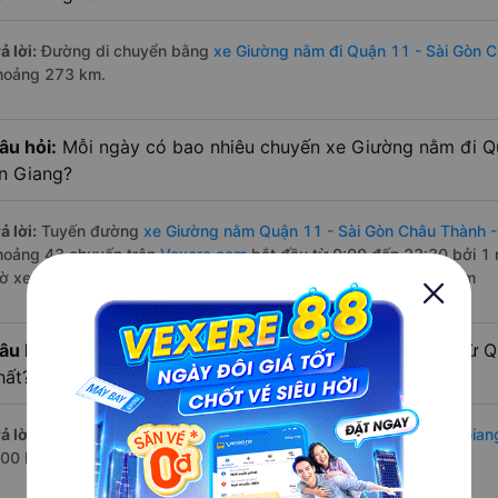
ả lời:
Đường di chuyển bằng
xe Giường nằm đi Quận 11 - Sài Gòn C
hoảng 273 km.
âu hỏi:
Mỗi ngày có bao nhiêu chuyến xe Giường nằm đi Q
n Giang?
ả lời:
Tuyến đường
xe Giường nằm Quận 11 - Sài Gòn Châu Thành -
hoảng 43 chuyến trên
Vexere.com
bắt đầu từ 0:00 đến 23:30 bởi 1
iờ xe chạy có đầy đủ cả ban ngày, buổi trưa, buổi chiều, ban đêm
âu hỏi:
Nhà xe Giường nằm đi Châu Thành - An Giang từ Q
hất?
ả lời:
Chuyến
Giường nằm Quận 11 - Sài Gòn Châu Thành - An Gian
:00 là của nhà xe Phương Trang.