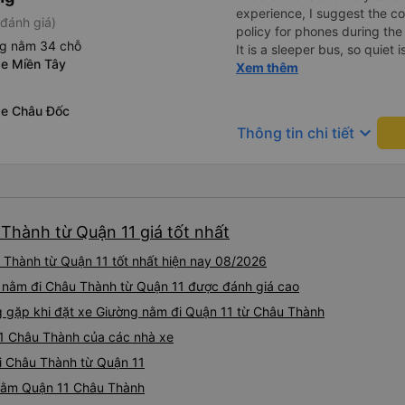
experience, I suggest the 
đánh giá)
policy for phones during the
ng nằm 34 chỗ
It is a sleeper bus, so quiet 
xe Miền Tây
Wi-Fi password clearly insid
Xem thêm
would definitely ride with them again! --------
lượng tốt và tài xế lái xe rấ
xe Châu Đốc
hơn, tôi góp ý nhà xe nên có
keyboard_arrow_down
Thông tin chi tiết
lặng (tắt âm thanh điện tho
phiền hành khách khác ngủ.
mật khẩu Wi-Fi trong xe để
Tôi vẫn sẽ tiếp tục ủng hộ nh
Thành từ Quận 11 giá tốt nhất
Thành từ Quận 11 tốt nhất hiện nay 08/2026
g nằm đi Châu Thành từ Quận 11 được đánh giá cao
gặp khi đặt xe Giường nằm đi Quận 11 từ Châu Thành
11 Châu Thành của các nhà xe
đi Châu Thành từ Quận 11
 nằm Quận 11 Châu Thành