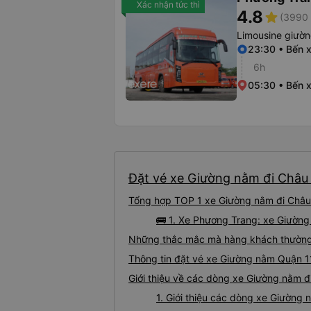
Xác nhận tức thì
4.8
star
(3990 
Limousine giườ
23:30 • Bến 
6h
05:30 • Bến 
Đặt vé xe Giường nằm đi Châu 
Tổng hợp TOP 1 xe Giường nằm đi Châu 
🚌 1. Xe Phương Trang: xe Giườn
Những thắc mắc mà hàng khách thường 
Thông tin đặt vé xe Giường nằm Quận 
Giới thiệu về các dòng xe Giường nằm 
1. Giới thiệu các dòng xe Giường