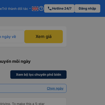
help_outline
phone
Hotline 24/7
Đăng nhập
re
Trở thành đối tác
arrow_drop_down
Xem giá
 ngày về
chuyến mỗi ngày
Xem bộ lọc chuyến phổ biến
Chọn ngày
driving. To make this a 5-star