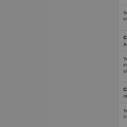
Tr
k
C
A
Tr
k
g
C
n
Tr
0