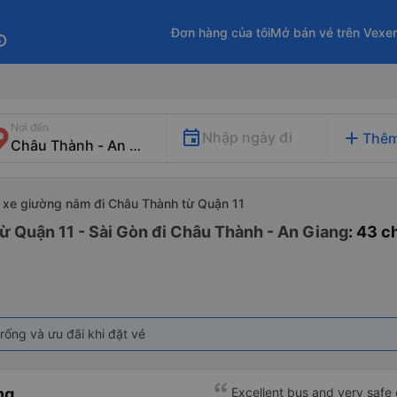
Đơn hàng của tôi
Mở bán vé trên Vexe
fo
Nơi đến
add
Nhập ngày đi
Thêm
xe giường nằm đi Châu Thành từ Quận 11
ừ Quận 11 - Sài Gòn đi Châu Thành - An Giang
: 43 
rống và ưu đãi khi đặt vé
ng
Excellent bus and very safe 