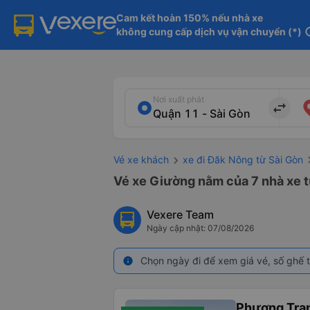
Cam kết hoàn 150% nếu nhà xe

không cung cấp dịch vụ vận chuyển (*)
in
Nơi xuất phát
import_export
Vé xe khách
xe đi Đăk Nông từ Sài Gòn
Vé xe Giường nằm của 7 nhà xe t
Vexere Team
Ngày cập nhật: 07/08/2026
Chọn ngày đi để xem giá vé, số ghế t
info
Phương Tra