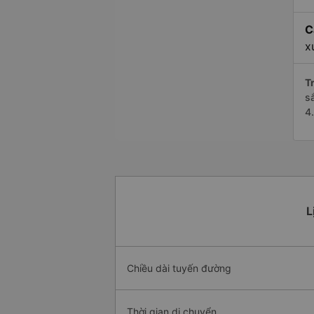
C
x
Tr
s
4
L
Chiều dài tuyến đường
Thời gian di chuyển