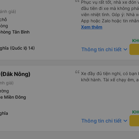
Phục vụ rất tốt, nhà xe đón 
đầu tiên đi xe mà không phá
ánh giá)
viên nhiệt tình. Góp ý: Nhà 
chỗ
App hoặc Zalo hoặc tin nhắn
hòng
hành khách yên tâm đặc biệ
Xem thêm
phòng Tân Bình
thành cảm ơn, lần sau đặt vé
KH
ghĩa (Quốc lộ 14)
keyboard_arrow_down
Thông tin chi tiết
 (Đắk Nông)
Xe đầy đủ tiện nghi, có bạn 
khởi hành. Tài xế chạy êm, a
nh giá)
iường
xe Miền Đông
KH
ghĩa
keyboard_arrow_down
Thông tin chi tiết