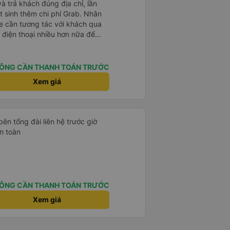
và trả khách đúng địa chỉ, lần
t sinh thêm chi phí Grab. Nhân
xe cần tương tác với khách qua
 điện thoại nhiều hơn nữa để
t là khách đặt vé qua App. Chân
 lại
ÔNG CẦN THANH TOÁN TRƯỚC
Xem giá
bên tổng đài liên hệ trước giờ
n toàn
ÔNG CẦN THANH TOÁN TRƯỚC
Xem giá