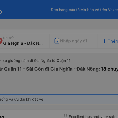
Đơn hàng của tôi
Mở bán vé trên Vexe
fo
Nơi đến
add
Nhập ngày đi
Thêm
xe giường nằm đi Gia Nghĩa từ Quận 11
ừ Quận 11 - Sài Gòn đi Gia Nghĩa - Đắk Nông
: 18 chu
rống và ưu đãi khi đặt vé
ng
Excellent bus and very safe 