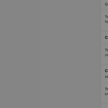
G
Tr
N
C
Tr
n
C
x
Tr
k