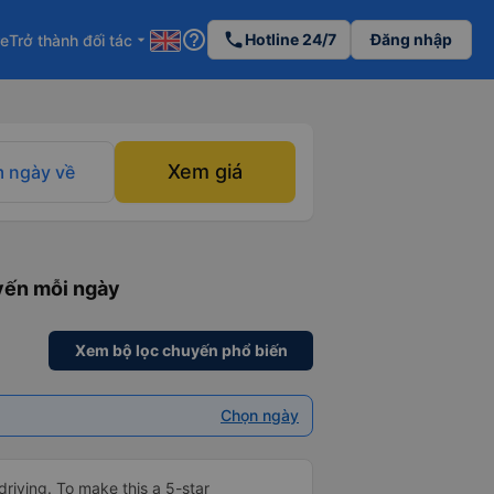
help_outline
phone
Hotline 24/7
Đăng nhập
re
Trở thành đối tác
arrow_drop_down
Xem giá
 ngày về
yến mỗi ngày
Xem bộ lọc chuyến phổ biến
Chọn ngày
driving. To make this a 5-star