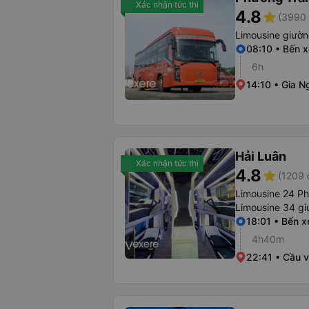
Xác nhận tức thì
4.8
star
(3990 
Limousine giườ
08:10 • Bến 
6h
14:10 • Gia N
Hải Luân
Xác nhận tức thì
4.8
star
(1209 
Limousine 24 P
Limousine 34 g
18:01 • Bến 
4h40m
22:41 • Cầu v