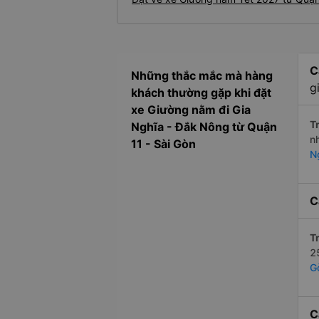
C
Những thắc mắc mà hàng
g
khách thường gặp khi đặt
xe Giường nằm đi Gia
Tr
Nghĩa - Đắk Nông từ Quận
n
11 - Sài Gòn
N
C
Tr
2
G
C