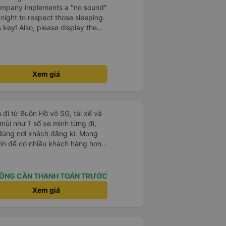
company implements a "no sound"
 night to respect those sleeping.
is key! Also, please display the
e the cabin for convenience. I
------ ​ Xe chất
t an toàn. Để dịch vụ hoàn hảo
 quy định rõ ràng về việc giữ im
Xem giá
ại) vào ban đêm để tránh làm
 Ngoài ra, nhà xe nên dán sẵn
 hành khách dễ dàng sử dụng.
à xe trong tương lai!
 đi từ Buôn Hồ vô SG, tài xế và
mùi như 1 số xe mình từng đi,
ả đúng nơi khách đăng kí. Mong
tình để có nhiều khách hàng hơn
ÔNG CẦN THANH TOÁN TRƯỚC
Xem giá