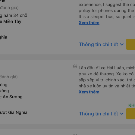
experience, I suggest the 
đánh giá)
policy for phones during the
ng nằm 34 chỗ
It is a sleeper bus, so quiet 
xe Miền Tây
Wi-Fi password clearly insid
Xem thêm
would definitely ride with them again! --------
lượng tốt và tài xế lái xe rấ
ghĩa
hơn, tôi góp ý nhà xe nên có
keyboard_arrow_down
Thông tin chi tiết
lặng (tắt âm thanh điện tho
phiền hành khách khác ngủ.
mật khẩu Wi-Fi trong xe để
Tôi vẫn sẽ tiếp tục ủng hộ nh
Lần đầu đi xe Hải Luân, mình
phụ xe dễ thương. Xe ko có 
đánh giá)
sắp xếp vị trí chính xác, tr
hòng
nhà xe luôn uy tín và nhiệt 
iường
nữa
Xem thêm
xe An Sương
KH
ượt Gia Nghĩa
keyboard_arrow_down
Thông tin chi tiết