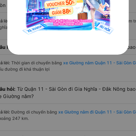
òn hiện nay?
ả lời:
Tính tới thời điểm hiện nay thì có 4 nhà xe có xe Giường nằm 
ghĩa - Đắk Nông hiện nay
âu hỏi:
Từ Quận 11 - Sài Gòn đi Gia Nghĩa - Đắk Nông bao
ả lời:
Thời gian di chuyển bằng
xe Giường nằm Quận 11 - Sài Gòn G
ếu đường đi khá thuận lợi
âu hỏi:
Từ Quận 11 - Sài Gòn đi Gia Nghĩa - Đắk Nông bao
e Giường nằm?
ả lời:
Đường di chuyển bằng
xe Giường nằm đi Quận 11 - Sài Gòn G
hoảng 247 km.