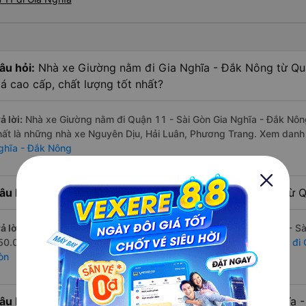
âu hỏi:
Nhà xe Giường nằm đi Gia Nghĩa - Đắk Nông từ Qu
iá cao cấp, chất lượng tốt nhất?
ả lời:
Nhà xe Giường nằm đi Quận 11 - Sài Gòn Gia Nghĩa - Đắk Nông
hất là những nhà xe Nguyên Dịu, Hải Luân, Phương Trang. Xem danh
ghĩa - Đắk Nông
âu hỏi:
Hãng Xe Giường nằm đi Gia Nghĩa - Đắk Nông từ Qu
ả lời:
Hãng xe Giường nằm đi Gia Nghĩa - Đắk Nông từ Quận 11 - Sài 
50.000 đồng của nhà xe Nguyên Dịu. Xem danh sách đầy đủ:
Xe đi 
òn
âu hỏi:
Có bao nhiêu nhà xe có Giường nằm đi Gia Nghĩa -