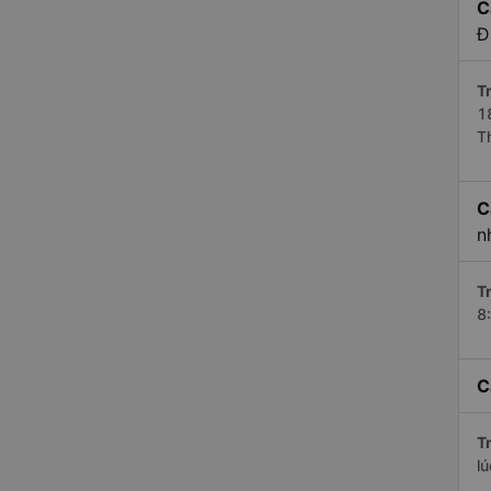
C
Đ
Tr
1
T
C
n
Tr
8
C
Tr
l