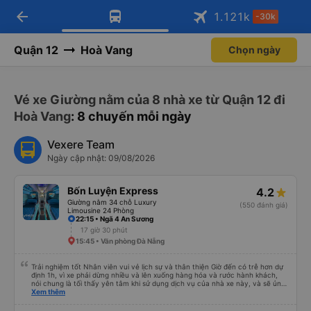
arrow_back
Tải app Vexere ngay!
Tải app Vexere
1.121
k
-30k
Mở app
Mở app
Nhận ưu đãi thành viên độc
-30k/ghế khi đặt vé máy bay qua
quyền
app
Quận 12
Hoà Vang
Chọn ngày
Vé xe Giường nằm của 8 nhà xe từ Quận 12 đi
Hoà Vang
: 8 chuyến mỗi ngày
Vexere Team
Ngày cập nhật: 09/08/2026
Bốn Luyện Express
4.2
Giường nằm 34 chỗ Luxury
(550 đánh giá)
Limousine 24 Phòng
22:15 • Ngã 4 An Sương
17 giờ 30 phút
15:45 • Văn phòng Đà Nẵng
Trải nghiệm tốt Nhân viên vui vẻ lịch sự và thân thiện Giờ đến có trễ hơn dự
định 1h, vì xe phải dừng nhiều và lên xuống hàng hóa và rước hành khách,
nói chung là tối thấy yên tâm khi sử dụng dịch vụ của nhà xe này, và sẽ ủng
hộ và giới thiệu cho người thân sử dụng dịch vụ của nhà xe này
Xem thêm