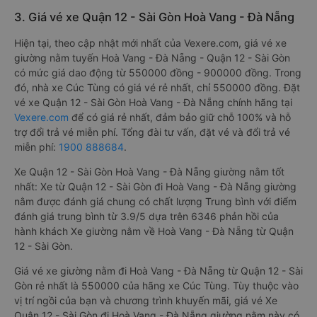
3. Giá vé xe Quận 12 - Sài Gòn Hoà Vang - Đà Nẵng
Hiện tại, theo cập nhật mới nhất của Vexere.com, giá vé xe
giường nằm tuyến Hoà Vang - Đà Nẵng - Quận 12 - Sài Gòn
có mức giá dao động từ 550000 đồng - 900000 đồng. Trong
đó, nhà xe Cúc Tùng có giá vé rẻ nhất, chỉ 550000 đồng. Đặt
vé xe Quận 12 - Sài Gòn Hoà Vang - Đà Nẵng chính hãng tại
Vexere.com
để có giá rẻ nhất, đảm bảo giữ chỗ 100% và hỗ
trợ đổi trả vé miễn phí. Tổng đài tư vấn, đặt vé và đổi trả vé
miễn phí:
1900 888684
.
Xe Quận 12 - Sài Gòn Hoà Vang - Đà Nẵng giường nằm tốt
nhất: Xe từ Quận 12 - Sài Gòn đi Hoà Vang - Đà Nẵng giường
nằm được đánh giá chung có chất lượng Trung bình với điểm
đánh giá trung bình từ 3.9/5 dựa trên 6346 phản hồi của
hành khách Xe giường nằm về Hoà Vang - Đà Nẵng từ Quận
12 - Sài Gòn.
Giá vé xe giường nằm đi Hoà Vang - Đà Nẵng từ Quận 12 - Sài
Gòn rẻ nhất là 550000 của hãng xe Cúc Tùng. Tùy thuộc vào
vị trí ngồi của bạn và chương trình khuyến mãi, giá vé Xe
Quận 12 - Sài Gòn đi Hoà Vang - Đà Nẵng giường nằm này có