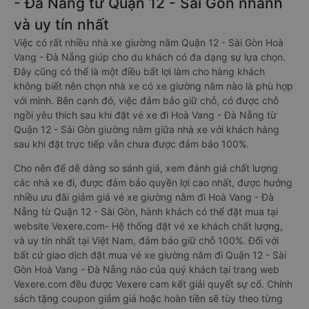
- Đà Nẵng từ Quận 12 - Sài Gòn nhanh
và uy tín nhất
Việc có rất nhiều nhà xe giường nằm Quận 12 - Sài Gòn Hoà
Vang - Đà Nẵng giúp cho du khách có đa dạng sự lựa chọn.
Đây cũng có thể là một điều bất lợi làm cho hàng khách
không biết nên chọn nhà xe có xe giường nằm nào là phù hợp
với mình. Bên cạnh đó, việc đảm bảo giữ chỗ, có được chỗ
ngồi yêu thích sau khi đặt vé xe đi Hoà Vang - Đà Nẵng từ
Quận 12 - Sài Gòn giường nằm giữa nhà xe với khách hàng
sau khi đặt trực tiếp vẫn chưa được đảm bảo 100%.
Cho nên để dễ dàng so sánh giá, xem đánh giá chất lượng
các nhà xe đi, được đảm bảo quyền lợi cao nhất, được hưởng
nhiều ưu đãi giảm giá vé xe giường nằm đi Hoà Vang - Đà
Nẵng từ Quận 12 - Sài Gòn, hành khách có thể đặt mua tại
website Vexere.com- Hệ thống đặt vé xe khách chất lượng,
và uy tín nhất tại Việt Nam, đảm bảo giữ chỗ 100%. Đối với
bất cứ giao dịch đặt mua vé xe giường nằm đi Quận 12 - Sài
Gòn Hoà Vang - Đà Nẵng nào của quý khách tại trang web
Vexere.com đều được Vexere cam kết giải quyết sự cố. Chính
sách tặng coupon giảm giá hoặc hoàn tiền sẽ tùy theo từng