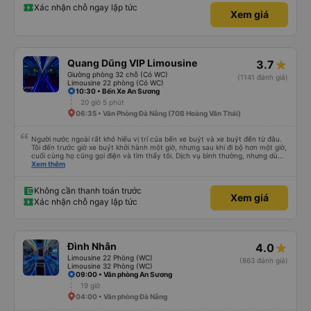
Xác nhận chỗ ngay lập tức
Xem giá
Quang Dũng VIP Limousine
3.7
Giường phòng 32 chỗ (Có WC)
(1141 đánh giá)
Limousine 22 phòng (Có WC)
10:30 • Bến Xe An Sương
20 giờ 5 phút
06:35 • Văn Phòng Đà Nẵng (70B Hoàng Văn Thái)
Người nước ngoài rất khó hiểu vị trí của bến xe buýt và xe buýt đến từ đâu.
Tôi đến trước giờ xe buýt khởi hành một giờ, nhưng sau khi đi bộ hơn một giờ,
cuối cùng họ cũng gọi điện và tìm thấy tôi. Dịch vụ bình thường, nhưng dù
sao thì tôi ngủ ngon hơn ở khách sạn vì tôi rất thoải mái. Sẽ tuyệt hơn nếu
Xem thêm
tiếng còi xe bớt to hơn. Nhưng tôi thích nó nên tôi cho điểm tối đa. Cảm ơn
bạn rất nhiều.
Không cần thanh toán trước
Xem giá
Xác nhận chỗ ngay lập tức
Đình Nhân
4.0
Limousine 22 Phòng (WC)
(863 đánh giá)
Limousine 32 Phòng (WC)
09:00 • Văn phòng An Sương
19 giờ
04:00 • Văn phòng Đà Nẵng