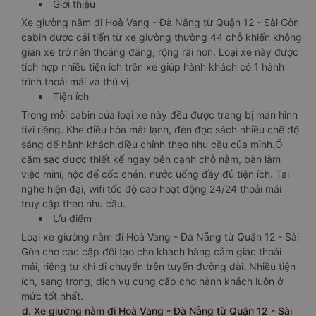
Giới thiệu
Xe giường nằm đi Hoà Vang - Đà Nẵng từ Quận 12 - Sài Gòn
cabin được cải tiến từ xe giường thường 44 chỗ khiến không
gian xe trở nên thoáng đãng, rộng rãi hơn. Loại xe này được
tích hợp nhiều tiện ích trên xe giúp hành khách có 1 hành
trình thoải mái và thú vị.
Tiện ích
Trong mỗi cabin của loại xe này đều được trang bị màn hình
tivi riêng. Khe điều hòa mát lạnh, đèn đọc sách nhiều chế độ
sáng để hành khách điều chỉnh theo nhu cầu của mình.Ổ
cắm sạc được thiết kế ngay bên cạnh chỗ nằm, bàn làm
việc mini, hộc để cốc chén, nước uống đầy đủ tiện ích. Tai
nghe hiện đại, wifi tốc độ cao hoạt động 24/24 thoải mái
truy cập theo nhu cầu.
Ưu điểm
Loại xe giường nằm đi Hoà Vang - Đà Nẵng từ Quận 12 - Sài
Gòn cho các cặp đôi tạo cho khách hàng cảm giác thoải
mái, riêng tư khi di chuyển trên tuyến đường dài. Nhiều tiện
ích, sang trọng, dịch vụ cung cấp cho hành khách luôn ở
mức tốt nhất.
d. Xe giường nằm đi Hoà Vang - Đà Nẵng từ Quận 12 - Sài