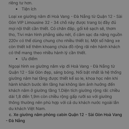
riêng tư hơn.
Tiện ích
Loại xe giường nằm đi Hoà Vang - Đà Nẵng từ Quận 12 - Sài
Gòn VIP Limousine 32 - 34 chỗ này được trang bị đầy đủ
mọi nội thất cần thiết. Có chăn đắp, gối kê sạch sẽ, thơm
tho, Tivi màn hình phẳng siêu nét, ổ cắm sạc đa năng nguồn
220v có thể dùng chung cho nhiều thiết bị. Một số hãng xe
còn thiết kế thêm khoang chứa đồ rộng rãi nên hành khách
có thể mang theo nhiều hành lý cần thiết.
Ưu điểm
Ngoại hình xe giường nằm vip đi Hoà Vang - Đà Nẵng từ
Quận 12 - Sài Gòn đẹp, sáng bóng. Nổi bật nhất là hệ thống
giường nằm hai tầng được thiết kế so le, khoa học nên khi
hành khách bước lên tầng hai không làm ảnh hưởng đến
khách nằm ở giường tầng 1.Diện tích giường rộng rãi: chiều
dài 1,8 đến 1,9m còn chiều rộng gấp rưỡi so với giường
thông thường nên phù hợp với cả du khách nước ngoài lẫn
du khách Việt Nam.
c. Xe giường nằm phòng cabin Quận 12 - Sài Gòn Hoà Vang
- Đà Nẵng