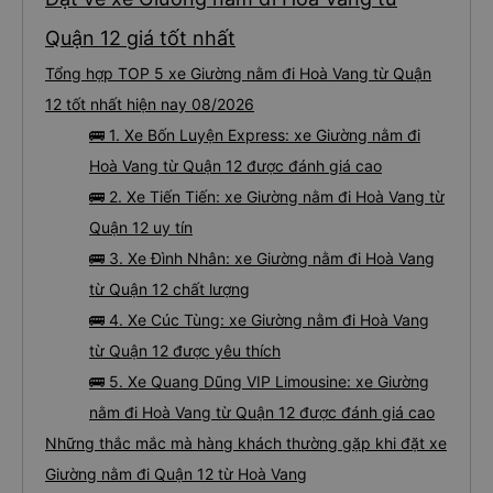
ngốc quá.. Tôi vẫn nghĩ rằng nếu không có tài xế thì sẽ rất nguy hiểm.. Cảm
ơn từ tận đáy lòng.. 79-05527 Cảm ơn tài xế xe nhưng rất nhiều. Nếu bạn
chưa biết cách thực hiện, hãy xem Google Maps hoạt động như thế nào,
Quận 12 giá tốt nhất
&quot;B Bạn bị sao vậy?&quot; Chuyện gì xảy ra với bạn vậy?&quot; Bây giờ
là 2:30 và tôi đang nói về nó. ạn bằng xe bu lông Limousine. Tôi nghĩ tài xế
Tổng hợp TOP 5 xe Giường nằm đi Hoà Vang từ Quận
đã giúp tôi vì nhìn tôi quá ngu ngốc. Tôi vẫn đang nghĩ rằng sẽ rất nguy hiểm
nếu không có tài xế... Cảm ơn các bạn rất nhiều.
12 tốt nhất hiện nay 08/2026
🚌 1. Xe Bốn Luyện Express: xe Giường nằm đi
Hoà Vang từ Quận 12 được đánh giá cao
🚌 2. Xe Tiến Tiến: xe Giường nằm đi Hoà Vang từ
Quận 12 uy tín
🚌 3. Xe Đình Nhân: xe Giường nằm đi Hoà Vang
từ Quận 12 chất lượng
🚌 4. Xe Cúc Tùng: xe Giường nằm đi Hoà Vang
từ Quận 12 được yêu thích
🚌 5. Xe Quang Dũng VIP Limousine: xe Giường
nằm đi Hoà Vang từ Quận 12 được đánh giá cao
Những thắc mắc mà hàng khách thường gặp khi đặt xe
Giường nằm đi Quận 12 từ Hoà Vang