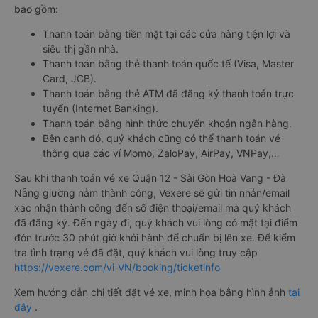
bao gồm:
Thanh toán bằng tiền mặt tại các cửa hàng tiện lợi và
siêu thị gần nhà.
Thanh toán bằng thẻ thanh toán quốc tế (Visa, Master
Card, JCB).
Thanh toán bằng thẻ ATM đã đăng ký thanh toán trực
tuyến (Internet Banking).
Thanh toán bằng hình thức chuyển khoản ngân hàng.
Bên cạnh đó, quý khách cũng có thể thanh toán vé
thông qua các ví Momo, ZaloPay, AirPay, VNPay,…
Sau khi thanh toán vé xe Quận 12 - Sài Gòn Hoà Vang - Đà
Nẵng giường nằm thành công, Vexere sẽ gửi tin nhắn/email
xác nhận thành công đến số điện thoại/email mà quý khách
đã đăng ký. Đến ngày đi, quý khách vui lòng có mặt tại điểm
đón trước 30 phút giờ khởi hành để chuẩn bị lên xe. Để kiểm
tra tình trạng vé đã đặt, quý khách vui lòng truy cập
https://vexere.com/vi-VN/booking/ticketinfo
Xem hướng dẫn chi tiết đặt vé xe, minh họa bằng hình ảnh
tại
đây
.