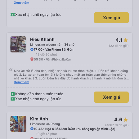
đánh giá 5 sao rồi. Chú tài xế còn uống pepsi rất dễ thương chứ không có
Xem thêm
hút thuốc phè phè như các xe khác. Đón trả đúng điểm. Được nằm đúng
giường đã đặt. Nói chung 10 điểm.
Xác nhận chỗ ngay lập tức
Xem giá
Hiếu Khanh
4.1
Limousine giường nằm 34 chỗ
(122 đánh giá)
17:00 • Văn Phòng Sài Gòn
12 giờ 30 phút
05:30 • Văn Phòng EaKar
Nhà Xe rất là chu đáo, nhiệt tình và vui vẻ thân thiện. 1. Đón trả khách đúng
giờ 2. Lái xe an toàn êm ái ( không chạy mất an toàn giao thông như những
nhà xe khác ) 3. Luôn kiểm tra đẩy đủ hành khách và hành lý mỗi khi đón trả
khách. 4. Đặc biệt ngoài chăn gối và các tiện nghi khác, thì xe Hiếu Khanh
Xem thêm
còn có cả gối ôm 5. Đặc biệt nhất là hành khách còn được tặng kèm 1 lon
nước yến ướp lạnh. Ok Trên cả tuyệt vời, mình sẽ tiếp tục đặt vé nhà xe cho
những chuyến đi tiếp theo. Chúc nhà xe tương lai càng phát triển và đội ngũ
Không cần thanh toán trước
Xem giá
công nhân viên của nhà xe luôn luôn vui vẻ giữ được sức khỏe !
Xác nhận chỗ ngay lập tức
Kim Anh
4.6
Limousine 34 Phòng
(4067 đánh giá)
19:45 • Ngã 4 Bà Điểm (Gần khu công nghiệp Vĩnh Lộc)
10 giờ 45 phút
06:30 • Bến xe M'Đrắk