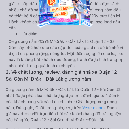
giải trí hấp dẫn. Trong phòng có tai nghe, có đèn đọc sách
nhiều chế độ sáng, wifi tốc độ cao. Tại mỗi giường nằm đều
có thiết kế ổ cắm sạc đa năng nguồn điện 220v cực tiện lợi.
Hành khách có thể sạc điện thoại, sạc laptop, sạc ipad nếu
cần.
Ưu điểm
Xe giường nằm đôi đi M`Đrăk - Đắk Lắk từ Quận 12 - Sài
Gòn này phù hợp cho các cặp đôi hoặc gia đình có bé nhỏ vì
diện tích phòng rộng, riêng tư. Một điểm cộng lớn cho loại xe
này là không bắt khách dọc đường, tránh được tình trạng bị
nhồi nhét trong quá trình di chuyển.
2. Về chất lượng, review, đánh giá nhà xe Quận 12 -
Sài Gòn M`Đrăk - Đắk Lắk giường nằm
Xe giường nằm đi M`Đrăk - Đắk Lắk từ Quận 12 - Sài Gòn tốt
nhất được phân loại chất lượng dựa trên đánh giá từ 1 đến 5
của khách hàng với các tiêu chí như: Chất lượng xe giường
nằm, Đúng giờ, Chất lượng phục vụ trên
Vexere.com
. Đánh
giá này được viết trực tiếp bởi các khách hàng đã trải nghiệm
các hãng Xe Quận 12 - Sài Gòn đi M`Đrăk - Đắk Lắk.