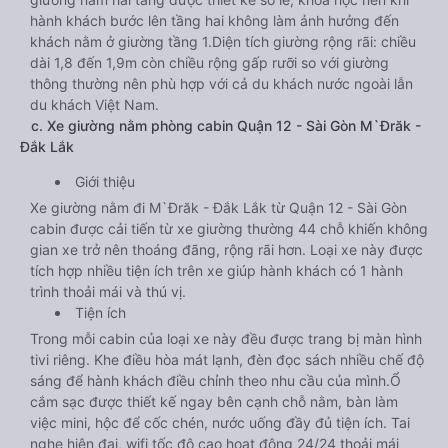
hành khách bước lên tầng hai không làm ảnh hưởng đến
khách nằm ở giường tầng 1.Diện tích giường rộng rãi: chiều
dài 1,8 đến 1,9m còn chiều rộng gấp rưỡi so với giường
thông thường nên phù hợp với cả du khách nước ngoài lẫn
du khách Việt Nam.
c. Xe giường nằm phòng cabin Quận 12 - Sài Gòn M`Đrăk -
Đắk Lắk
Giới thiệu
Xe giường nằm đi M`Đrăk - Đắk Lắk từ Quận 12 - Sài Gòn
cabin được cải tiến từ xe giường thường 44 chỗ khiến không
gian xe trở nên thoáng đãng, rộng rãi hơn. Loại xe này được
tích hợp nhiều tiện ích trên xe giúp hành khách có 1 hành
trình thoải mái và thú vị.
Tiện ích
Trong mỗi cabin của loại xe này đều được trang bị màn hình
tivi riêng. Khe điều hòa mát lạnh, đèn đọc sách nhiều chế độ
sáng để hành khách điều chỉnh theo nhu cầu của mình.Ổ
cắm sạc được thiết kế ngay bên cạnh chỗ nằm, bàn làm
việc mini, hộc để cốc chén, nước uống đầy đủ tiện ích. Tai
nghe hiện đại, wifi tốc độ cao hoạt động 24/24 thoải mái