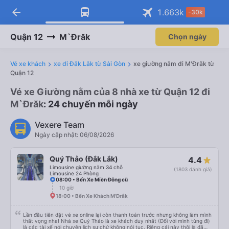
arrow_back
Tải app Vexere ngay!
Tải app Vexere
1.663
k
-30k
Mở app
Mở app
Nhận ưu đãi thành viên độc
-30k/ghế khi đặt vé máy bay qua
quyền
app
Quận 12
M`Đrăk
Chọn ngày
Vé xe khách
xe đi Đắk Lắk từ Sài Gòn
xe giường nằm đi M'Đrăk từ
Quận 12
Vé xe Giường nằm của 8 nhà xe từ Quận 12 đi
M`Đrăk
: 24 chuyến mỗi ngày
Vexere Team
Ngày cập nhật: 06/08/2026
Quý Thảo (Đắk Lắk)
4.4
Limousine giường nằm 34 chỗ
(1803 đánh giá)
Limousine 24 Phòng
08:00 • Bến Xe Miền Đông cũ
10 giờ
18:00 • Bến Xe Khách M'Drắk
Lần đầu tiên đặt vé xe online lại còn thanh toán trước nhưng không làm mình
thất vọng nha! Nhà xe Quý Thảo là xe khách duy nhất (Đối với mình từng đi)
là các tài xế nói chuyện lịch sự chứ không nói tục. Riêng cái này thôi là đã