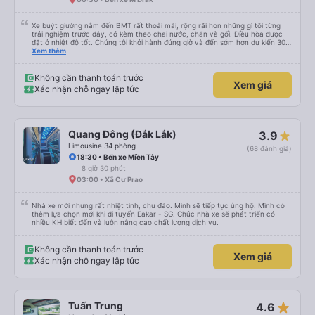
Xe buýt giường nằm đến BMT rất thoải mái, rộng rãi hơn những gì tôi từng
trải nghiệm trước đây, có kèm theo chai nước, chăn và gối. Điều hòa được
đặt ở nhiệt độ tốt. Chúng tôi khởi hành đúng giờ và đến sớm hơn dự kiến 30
phút. Tài xế rất tuyệt so với những tài xế khác ở Việt Nam! Không quá nhiều
Xem thêm
tiếng còi xe, không có nhạc lớn hoặc tiếng ồn khác và cảm giác lái xe an
toàn nên rất dễ ngủ. Tôi rất vui vì đã đặt qua Vexere và có vị trí xe buýt trên
GPS và biển số xe vì tôi phải tìm kiếm xung quanh bến xe để tìm thấy nó, đây
Không cần thanh toán trước
Xem giá
là vấn đề của bến xe Đà Lạt (không phải tất cả các xe buýt đều có bảng
Xác nhận chỗ ngay lập tức
thông tin), chứ không phải của công ty.
Quang Đông (Đắk Lắk)
3.9
Limousine 34 phòng
(68 đánh giá)
18:30 • Bến xe Miền Tây
8 giờ 30 phút
03:00 • Xã Cư Prao
Nhà xe mới nhưng rất nhiệt tình, chu đáo. Mình sẽ tiếp tục ủng hộ. Mình có
thêm lựa chọn mới khi đi tuyến Eakar - SG. Chúc nhà xe sẽ phát triển có
nhiều KH biết đến và luôn nâng cao chất lượng dịch vụ.
Không cần thanh toán trước
Xem giá
Xác nhận chỗ ngay lập tức
star_rate
Tuấn Trung
4.6