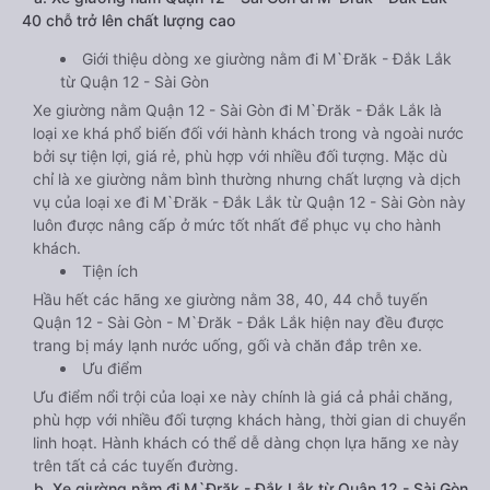
40 chỗ trở lên chất lượng cao
Giới thiệu dòng xe giường nằm đi M`Đrăk - Đắk Lắk
từ Quận 12 - Sài Gòn
Xe giường nằm Quận 12 - Sài Gòn đi M`Đrăk - Đắk Lắk là
loại xe khá phổ biến đối với hành khách trong và ngoài nước
bởi sự tiện lợi, giá rẻ, phù hợp với nhiều đối tượng. Mặc dù
chỉ là xe giường nằm bình thường nhưng chất lượng và dịch
vụ của loại xe đi M`Đrăk - Đắk Lắk từ Quận 12 - Sài Gòn này
luôn được nâng cấp ở mức tốt nhất để phục vụ cho hành
khách.
Tiện ích
Hầu hết các hãng xe giường nằm 38, 40, 44 chỗ tuyến
Quận 12 - Sài Gòn - M`Đrăk - Đắk Lắk hiện nay đều được
trang bị máy lạnh nước uống, gối và chăn đắp trên xe.
Ưu điểm
Ưu điểm nổi trội của loại xe này chính là giá cả phải chăng,
phù hợp với nhiều đối tượng khách hàng, thời gian di chuyển
linh hoạt. Hành khách có thể dễ dàng chọn lựa hãng xe này
trên tất cả các tuyến đường.
b. Xe giường nằm đi M`Đrăk - Đắk Lắk từ Quận 12 - Sài Gòn