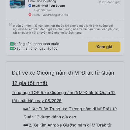
Limousine 22 phòng
(1218 đánh giá)
19:35 • Ngã 4 An Sương
9 giờ 50 phút
05:25 • Văn Phòng M’ĐRắk
e góp ý thêm tí là vẫn còn hút thuốc khi phòng máy lạnh ảnh hưởng với
người khác em vẫn đánh giá về chất lượng nhà xe và bạn nhân viên phục vụ
rất nhiệt tình nói chuyện nhỏ nhẹ với khách hàng
Không cần thanh toán trước
Xem giá
Xác nhận chỗ ngay lập tức
Đặt vé xe Giường nằm đi M`Đrăk từ Quận
12 giá tốt nhất
Tổng hợp TOP 5 xe Giường nằm đi M`Đrăk từ Quận 12
tốt nhất hiện nay 08/2026
🚌 1. Xe Tuấn Trung: xe Giường nằm đi M`Đrăk từ
Quận 12 được đánh giá cao
🚌 2. Xe Kim Anh: xe Giường nằm đi M`Đrăk từ