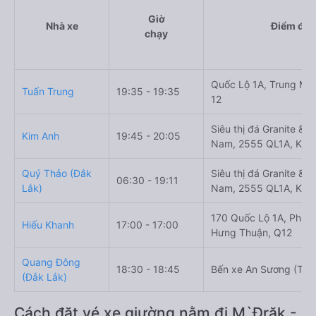
Giờ
Nhà xe
Điểm đi
chạy
Quốc Lộ 1A, Trung Mỹ
Tuấn Trung
19:35 - 19:35
12
Siêu thị đá Granite & 
Kim Anh
19:45 - 20:05
Nam, 2555 QL1A, Khu
Quý Thảo (Đắk
Siêu thị đá Granite & 
06:30 - 19:11
Lắk)
Nam, 2555 QL1A, Khu
170 Quốc Lộ 1A, Phườ
Hiếu Khanh
17:00 - 17:00
Hưng Thuận, Q12
Quang Đông
18:30 - 18:45
Bến xe An Sương (Tp
(Đắk Lắk)
Cách đặt vé xe giường nằm đi M`Đrăk -