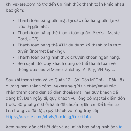
khi Vexere.com hỗ trợ đến 06 hình thức thanh toán khác nhau
bao gồm:
Thanh toán bằng tiền mặt tại các cửa hàng tiện lợi và
siêu thị gần nhà.
Thanh toán bằng thẻ thanh toán quốc tế (Visa, Master
Card, JCB).
Thanh toán bằng thẻ ATM đã đăng ký thanh toán trực
tuyến (Internet Banking).
Thanh toán bằng hình thức chuyển khoản ngân hàng.
Bên cạnh đó, quý khách cũng có thể thanh toán vé
thông qua các ví Momo, ZaloPay, AirPay, VNPay,…
Sau khi thanh toán vé xe Quận 12 - Sài Gòn M`Đrăk - Đắk Lắk
giường nằm thành công, Vexere sẽ gửi tin nhắn/email xác
nhận thành công đến số điện thoại/email mà quý khách đã
đăng ký. Đến ngày đi, quý khách vui lòng có mặt tại điểm đón
trước 30 phút giờ khởi hành để chuẩn bị lên xe. Để kiểm tra
tình trạng vé đã đặt, quý khách vui lòng truy cập
https://vexere.com/vi-VN/booking/ticketinfo
Xem hướng dẫn chi tiết đặt vé xe, minh họa bằng hình ảnh
tại