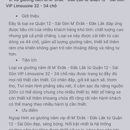
VIP Limousine 32 - 34 chỗ
Giới thiệu
Đây là loại xe Quận 12 - Sài Gòn M`Đrăk - Đắk Lắk đáp ứng
được tiêu chí của nhiều khách hàng khó tính: chất lượng cao
nhưng giá cả phải chăng. Loại xe này được cải tiến từ các
dòng xe 44 chỗ, giảm số lượng giường nằm, thiết kế thêm
rèm che khiến không gian trở nên thoáng đãng và riêng tư
hơn.
Tiện ích
Loại xe giường nằm đi M`Đrăk - Đắk Lắk từ Quận 12 - Sài
Gòn VIP Limousine 32 - 34 chỗ này được trang bị đầy đủ
mọi nội thất cần thiết. Có chăn đắp, gối kê sạch sẽ, thơm
tho, Tivi màn hình phẳng siêu nét, ổ cắm sạc đa năng nguồn
220v có thể dùng chung cho nhiều thiết bị. Một số hãng xe
còn thiết kế thêm khoang chứa đồ rộng rãi nên hành khách
có thể mang theo nhiều hành lý cần thiết.
Ưu điểm
Ngoại hình xe giường nằm vip đi M`Đrăk - Đắk Lắk từ Quận
12 - Sài Gòn đẹp, sáng bóng. Nổi bật nhất là hệ thống
giường nằm hai tầng được thiết kế so le, khoa học nên khi