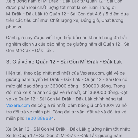
Xe giường nằm đi M`Đrăk - Đắk Lắk từ Quận 12 - Sài Gòn
được phân loại chất lượng tốt nhất là xe Tuấn Trung đi
M`Đrăk - Đắk Lắk từ Quận 12 - Sài Gòn đạt 4.6 / 5 điểm dựa
trên các tiêu chí như: Chất lượng xe, Đúng giờ, Chất lượng
phục vụ.
Đánh giá này được viết trực tiếp bởi các khách hàng đã trải
nghiệm dịch vụ của các hãng xe giường nằm đi Quận 12 - Sài
Gòn M`Đrăk - Đắk Lắk .
3. Giá vé xe Quận 12 - Sài Gòn M`Đrăk - Đắk Lắk
Hiện tại, theo cập nhật mới nhất của Vexere.com, giá vé xe
giường nằm tuyến M`Đrăk - Đắk Lắk - Quận 12 - Sài Gòn có
mức giá dao động từ 360000 đồng - 500000 đồng. Trong
đó, nhà xe Kim Anh có giá vé rẻ nhất, chỉ 360000 đồng. Đặt
vé xe Quận 12 - Sài Gòn M`Đrăk - Đắk Lắk chính hãng tại
Vexere.com
để có giá rẻ nhất, đảm bảo giữ chỗ 100% và hỗ
trợ đổi trả vé miễn phí. Tổng đài tư vấn, đặt vé và đổi trả vé
miễn phí:
1900 888684
.
Xe Quận 12 - Sài Gòn M`Đrăk - Đắk Lắk giường nằm tốt nhất:
Xe từ Quận 12 - Sài Gòn đi M`Đrăk - Đắk Lắk giường nằm