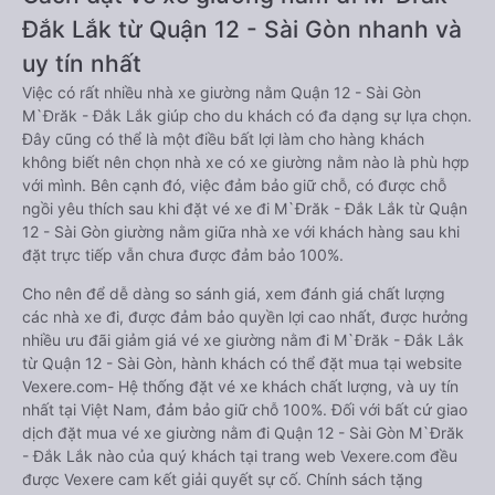
Đắk Lắk từ Quận 12 - Sài Gòn nhanh và
uy tín nhất
Việc có rất nhiều nhà xe giường nằm Quận 12 - Sài Gòn
M`Đrăk - Đắk Lắk giúp cho du khách có đa dạng sự lựa chọn.
Đây cũng có thể là một điều bất lợi làm cho hàng khách
không biết nên chọn nhà xe có xe giường nằm nào là phù hợp
với mình. Bên cạnh đó, việc đảm bảo giữ chỗ, có được chỗ
ngồi yêu thích sau khi đặt vé xe đi M`Đrăk - Đắk Lắk từ Quận
12 - Sài Gòn giường nằm giữa nhà xe với khách hàng sau khi
đặt trực tiếp vẫn chưa được đảm bảo 100%.
Cho nên để dễ dàng so sánh giá, xem đánh giá chất lượng
các nhà xe đi, được đảm bảo quyền lợi cao nhất, được hưởng
nhiều ưu đãi giảm giá vé xe giường nằm đi M`Đrăk - Đắk Lắk
từ Quận 12 - Sài Gòn, hành khách có thể đặt mua tại website
Vexere.com- Hệ thống đặt vé xe khách chất lượng, và uy tín
nhất tại Việt Nam, đảm bảo giữ chỗ 100%. Đối với bất cứ giao
dịch đặt mua vé xe giường nằm đi Quận 12 - Sài Gòn M`Đrăk
- Đắk Lắk nào của quý khách tại trang web Vexere.com đều
được Vexere cam kết giải quyết sự cố. Chính sách tặng