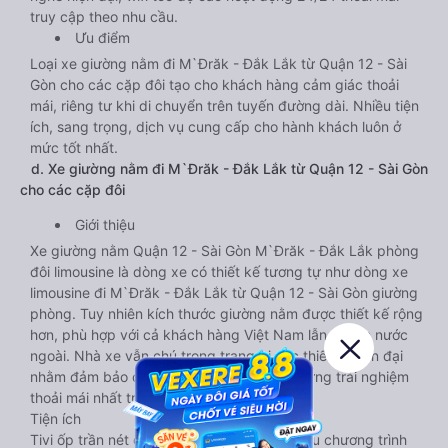
truy cập theo nhu cầu.
Ưu điểm
Loại xe giường nằm đi M`Đrăk - Đắk Lắk từ Quận 12 - Sài
Gòn cho các cặp đôi tạo cho khách hàng cảm giác thoải
mái, riêng tư khi di chuyển trên tuyến đường dài. Nhiều tiện
ích, sang trọng, dịch vụ cung cấp cho hành khách luôn ở
mức tốt nhất.
d. Xe giường nằm đi M`Đrăk - Đắk Lắk từ Quận 12 - Sài Gòn
cho các cặp đôi
Giới thiệu
Xe giường nằm Quận 12 - Sài Gòn M`Đrăk - Đắk Lắk phòng
đôi limousine là dòng xe có thiết kế tương tự như dòng xe
limousine đi M`Đrăk - Đắk Lắk từ Quận 12 - Sài Gòn giường
phòng. Tuy nhiên kích thước giường nằm được thiết kế rộng
hơn, phù hợp với cả khách hàng Việt Nam lẫn khách nước
ngoài. Nhà xe vẫn chú trọng trang bị các thiết bị hiện đại
nhằm đảm bảo cho quý khách hàng có những trải nghiệm
thoải mái nhất trong suốt chuyến đi.
Tiện ích
Tivi ốp trần nét cứng, đầu HD tích hợp nhiều chương trình