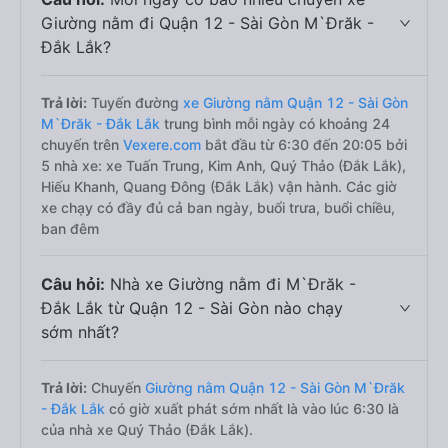
Giường nằm đi Quận 12 - Sài Gòn M`Đrăk -
Đắk Lắk?
Trả lời:
Tuyến đường
xe Giường nằm Quận 12 - Sài Gòn
M`Đrăk - Đắk Lắk
trung bình mỗi ngày có khoảng 24
chuyến trên
Vexere.com
bắt đầu từ 6:30 đến 20:05 bởi
5 nhà xe: xe Tuấn Trung, Kim Anh, Quý Thảo (Đắk Lắk),
Hiếu Khanh, Quang Đông (Đắk Lắk) vận hành. Các giờ
xe chạy có đầy đủ cả ban ngày, buổi trưa, buổi chiều,
ban đêm
Câu hỏi:
Nhà xe Giường nằm đi M`Đrăk -
Đắk Lắk từ Quận 12 - Sài Gòn nào chạy
sớm nhất?
Trả lời:
Chuyến
Giường nằm Quận 12 - Sài Gòn M`Đrăk
- Đắk Lắk
có giờ xuất phát sớm nhất là vào lúc 6:30 là
của nhà xe Quý Thảo (Đắk Lắk).