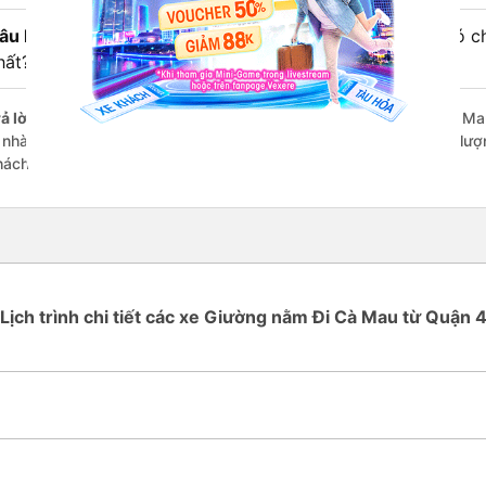
âu hỏi:
Review xe đi Cà Mau từ Quận 4 - Sài Gòn nào có chấ
hất?
ả lời:
Những hãng có loại xe Giường nằm đi Quận 4 - Sài Gòn Cà Mau
à nhà xe Tuấn Hưng đi Cà Mau từ Quận 4 - Sài Gòn với điểm chất lượ
hách hàng).
Lịch trình chi tiết các xe Giường nằm Đi Cà Mau từ Quận 