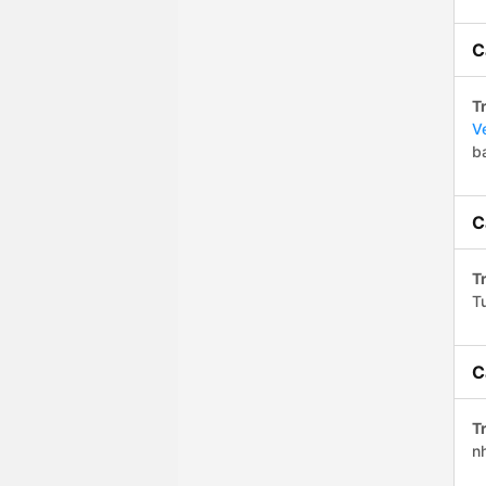
C
Tr
V
b
C
Tr
T
C
Tr
n