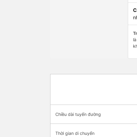
C
n
Tr
l
k
Chiều dài tuyến đường
Thời gian di chuyển