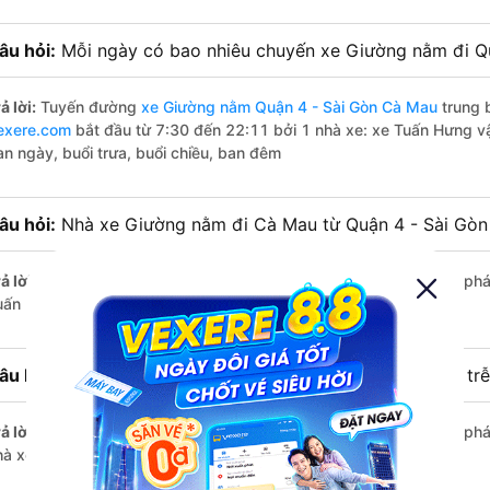
âu hỏi:
Mỗi ngày có bao nhiêu chuyến xe Giường nằm đi Q
ả lời:
Tuyến đường
xe Giường nằm Quận 4 - Sài Gòn Cà Mau
trung 
exere.com
bắt đầu từ 7:30 đến 22:11 bởi 1 nhà xe: xe Tuấn Hưng v
an ngày, buổi trưa, buổi chiều, ban đêm
âu hỏi:
Nhà xe Giường nằm đi Cà Mau từ Quận 4 - Sài Gòn
ả lời:
Chuyến
Giường nằm Quận 4 - Sài Gòn Cà Mau
có giờ xuất phá
uấn Hưng.
âu hỏi:
Nhà xe đi Cà Mau từ Quận 4 - Sài Gòn nào chạy trễ
ả lời:
Chuyến
Giường nằm Quận 4 - Sài Gòn Cà Mau
có giờ xuất phát
hà xe Tuấn Hưng.