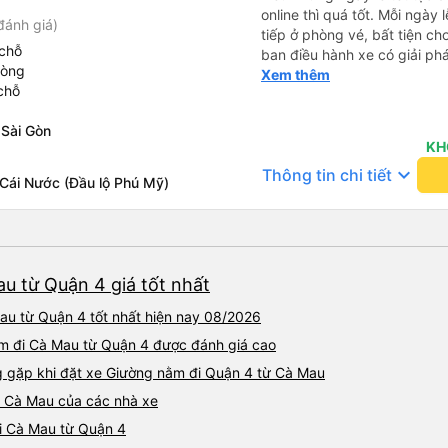
online thì quá tốt. Mỗi ngày lễ lớn đều phải ra mua vé trực
đánh giá)
tiếp ở phòng vé, bất tiện ch
chỗ
ban điều hành xe có giải phá
hòng
khách hàng mua vé online (
Xem thêm
chỗ
chúc nhà xe làm ăn phát đạt
 Sài Gòn
KH
keyboard_arrow_down
Thông tin chi tiết
 Cái Nước (Đầu lộ Phú Mỹ)
u từ Quận 4 giá tốt nhất
u từ Quận 4 tốt nhất hiện nay 08/2026
ằm đi Cà Mau từ Quận 4 được đánh giá cao
gặp khi đặt xe Giường nằm đi Quận 4 từ Cà Mau
4 Cà Mau của các nhà xe
đi Cà Mau từ Quận 4