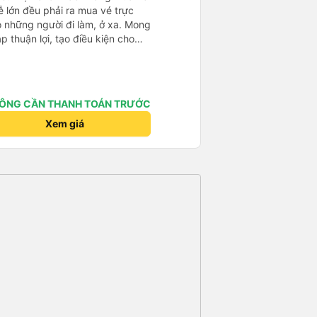
o những người đi làm, ở xa. Mong
p thuận lợi, tạo điều kiện cho
chuyển khoản khi mua vé). Kính
.
ÔNG CẦN THANH TOÁN TRƯỚC
Xem giá