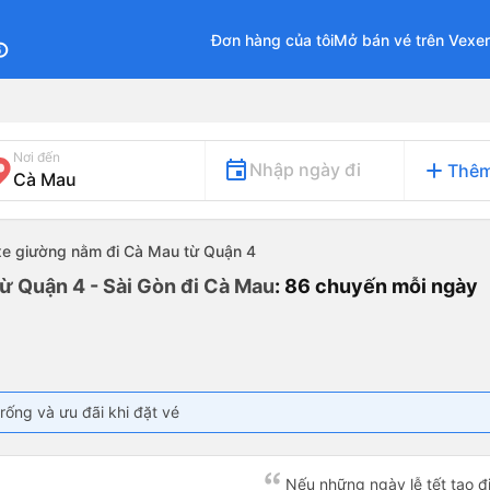
Đơn hàng của tôi
Mở bán vé trên Vexe
fo
Nơi đến
add
Nhập ngày đi
Thêm
xe giường nằm đi Cà Mau từ Quận 4
ừ Quận 4 - Sài Gòn đi Cà Mau
: 86 chuyến mỗi ngày
rống và ưu đãi khi đặt vé
Nếu những ngày lễ tết tạo 