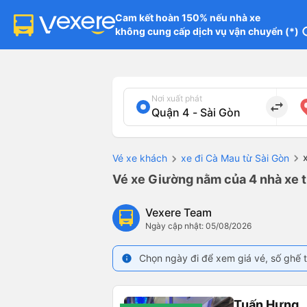
Cam kết hoàn 150% nếu nhà xe

không cung cấp dịch vụ vận chuyển (*)
in
Nơi xuất phát
import_export
Vé xe khách
xe đi Cà Mau từ Sài Gòn
Vé xe Giường nằm của 4 nhà xe t
Vexere Team
Ngày cập nhật: 05/08/2026
Chọn ngày đi để xem giá vé, số ghế t
info
Tuấn Hưng