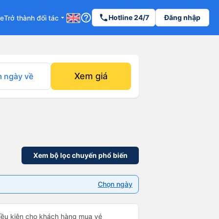
help_outline
phone
Hotline 24/7
Đăng nhập
re
Trở thành đối tác
arrow_drop_down
Xem giá
 ngày về
Xem bộ lọc chuyến phổ biến
Chọn ngày
điều kiện cho khách hàng mua vé