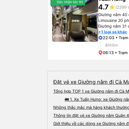
Xác nhận tức thì
4.7
star
(2299 
Giường nằm 40 
Limousine 20 p
Giường nằm 31 
+1 loại xe khác
22:03 • Trạm
8h10m
06:13 • Trạm
Đặt vé xe Giường nằm đi Cà Ma
Tổng hợp TOP 1 xe Giường nằm đi Cà Ma
🚌 1. Xe Tuấn Hưng: xe Giường n
Những thắc mắc mà hàng khách thường 
Thông tin đặt vé xe Giường nằm Quận 
Giới thiệu về các dòng xe Giường nằm 