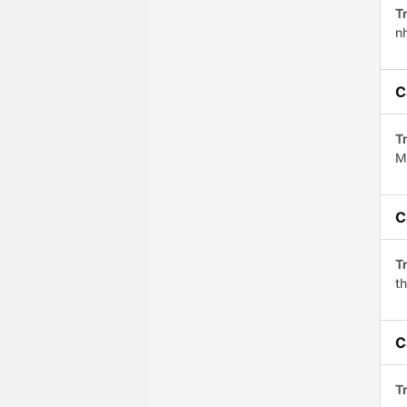
Tr
n
C
Tr
M
C
Tr
th
C
Tr