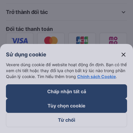
keyboard_arrow_down
Trở thành đối tác
Đối tác thanh toán
close
Sử dụng cookie
Vexere dùng cookie để website hoạt động ổn định. Bạn có thể
xem chi tiết hoặc thay đổi lựa chọn bất kỳ lúc nào trong phần
Quản lý cookie. Tìm hiểu thêm trong
Chính sách Cookie
.
Chấp nhận tất cả
Tùy chọn cookie
Từ chối