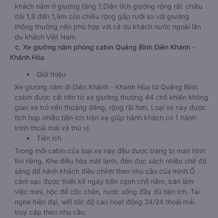
khách nằm ở giường tầng 1.Diện tích giường rộng rãi: chiều
dài 1,8 đến 1,9m còn chiều rộng gấp rưỡi so với giường
thông thường nên phù hợp với cả du khách nước ngoài lẫn
du khách Việt Nam.
c. Xe giường nằm phòng cabin Quảng Bình Diên Khánh -
Khánh Hòa
Giới thiệu
Xe giường nằm đi Diên Khánh - Khánh Hòa từ Quảng Bình
cabin được cải tiến từ xe giường thường 44 chỗ khiến không
gian xe trở nên thoáng đãng, rộng rãi hơn. Loại xe này được
tích hợp nhiều tiện ích trên xe giúp hành khách có 1 hành
trình thoải mái và thú vị.
Tiện ích
Trong mỗi cabin của loại xe này đều được trang bị màn hình
tivi riêng. Khe điều hòa mát lạnh, đèn đọc sách nhiều chế độ
sáng để hành khách điều chỉnh theo nhu cầu của mình.Ổ
cắm sạc được thiết kế ngay bên cạnh chỗ nằm, bàn làm
việc mini, hộc để cốc chén, nước uống đầy đủ tiện ích. Tai
nghe hiện đại, wifi tốc độ cao hoạt động 24/24 thoải mái
truy cập theo nhu cầu.