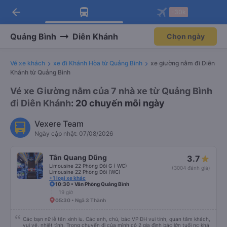
arrow_back
Tải app Vexere ngay!
Tải app Vexere
-30k
Mở app
Mở app
Nhận ưu đãi thành viên độc
-30k/ghế khi đặt vé máy bay qua
quyền
app
Quảng Bình
Diên Khánh
Chọn ngày
Vé xe khách
xe đi Khánh Hòa từ Quảng Bình
xe giường nằm đi Diên
Khánh từ Quảng Bình
Vé xe Giường nằm của 7 nhà xe từ Quảng Bình
đi Diên Khánh
: 20 chuyến mỗi ngày
Vexere Team
Ngày cập nhật: 07/08/2026
Tân Quang Dũng
3.7
Limousine 22 Phòng Đôi G ( WC)
(3004 đánh giá)
Limousine 22 Phòng Đôi (WC)
+1 loại xe khác
10:30 • Văn Phòng Quảng Bình
19 giờ
05:30 • Ngã 3 Thành
Các bạn nữ lễ tân xinh iu. Các anh, chú, bác VP ĐH vui tính, quan tâm khách,
vui vẻ, nhiệt tình. Trong chuyến đi của mình có 2 gia đình bác lớn tuổi nc khá