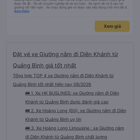
được đó 😆 . Tài xế chuyên nghiệp lái xe an toàn . Xe sạch sẽ có ổ sạc tại
giường rất tiện nghi . Xe chạy đúng giờ và được sắp xếp đúng chỗ như đã đặt
. Điểm 10 cho hoàng long đỏ 👍
Xem thêm
Xem giá
Đặt vé xe Giường nằm đi Diên Khánh từ
Quảng Bình giá tốt nhất
Tổng hợp TOP 4 xe Giường nằm đi Diên Khánh từ
Quảng Bình tốt nhất hiện nay 08/2026
🚌 1. Xe HK BUSLINES: xe Giường nằm đi Diên
Khánh từ Quảng Bình được đánh giá cao
🚌 2. Xe Hoàng Long (Đỏ): xe Giường nằm đi Diên
Khánh từ Quảng Bình uy tín
🚌 3. Xe Hoàng Long Limousine : xe Giường nằm
đi Diên Khánh từ Quảng Bình chất lượng