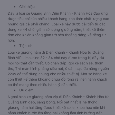
Giới thiệu
Đây là loại xe Quảng Bình Diên Khánh - Khánh Hòa đáp ứng
được tiêu chí của nhiều khách hàng khó tính: chất lượng cao
nhưng giá cả phải chăng. Loại xe này được cải tiến từ các
dòng xe 44 chỗ, giảm số lượng giường nằm, thiết kế thêm
rèm che khiến không gian trở nên thoáng đãng và riêng tư
hơn.
Tiện ích
Loại xe giường nằm đi Diên Khánh - Khánh Hòa từ Quảng
Bình VIP Limousine 32 - 34 chỗ này được trang bị đầy đủ
mọi nội thất cần thiết. Có chăn đắp, gối kê sạch sẽ, thơm
tho, Tivi màn hình phẳng siêu nét, ổ cắm sạc đa năng nguồn
220v có thể dùng chung cho nhiều thiết bị. Một số hãng xe
còn thiết kế thêm khoang chứa đồ rộng rãi nên hành khách
có thể mang theo nhiều hành lý cần thiết.
Ưu điểm
Ngoại hình xe giường nằm vip đi Diên Khánh - Khánh Hòa từ
Quảng Bình đẹp, sáng bóng. Nổi bật nhất là hệ thống
giường nằm hai tầng được thiết kế so le, khoa học nên khi
hành khách bước lên tầng hai không làm ảnh hưởng đến