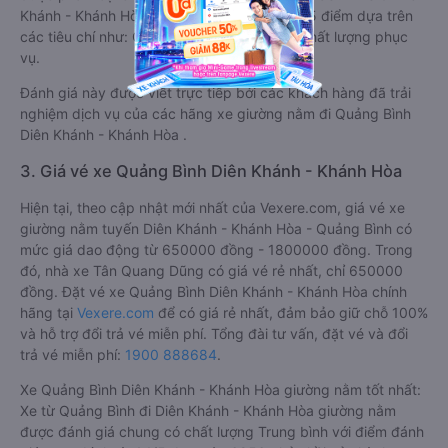
Khánh - Khánh Hòa từ Quảng Bình đạt 4.7 / 5 điểm dựa trên
các tiêu chí như: Chất lượng xe, Đúng giờ, Chất lượng phục
vụ.
Đánh giá này được viết trực tiếp bởi các khách hàng đã trải
nghiệm dịch vụ của các hãng xe giường nằm đi Quảng Bình
Diên Khánh - Khánh Hòa .
3. Giá vé xe Quảng Bình Diên Khánh - Khánh Hòa
Hiện tại, theo cập nhật mới nhất của Vexere.com, giá vé xe
giường nằm tuyến Diên Khánh - Khánh Hòa - Quảng Bình có
mức giá dao động từ 650000 đồng - 1800000 đồng. Trong
đó, nhà xe Tân Quang Dũng có giá vé rẻ nhất, chỉ 650000
đồng. Đặt vé xe Quảng Bình Diên Khánh - Khánh Hòa chính
hãng tại
Vexere.com
để có giá rẻ nhất, đảm bảo giữ chỗ 100%
và hỗ trợ đổi trả vé miễn phí. Tổng đài tư vấn, đặt vé và đổi
trả vé miễn phí:
1900 888684
.
Xe Quảng Bình Diên Khánh - Khánh Hòa giường nằm tốt nhất:
Xe từ Quảng Bình đi Diên Khánh - Khánh Hòa giường nằm
được đánh giá chung có chất lượng Trung bình với điểm đánh