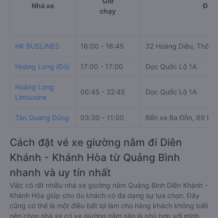
Giờ
Nhà xe
Điểm
chạy
HK BUSLINES
16:00 - 16:45
32 Hoàng Diệu, Thôn 
Hoàng Long (Đỏ)
17:00 - 17:00
Dọc Quốc Lộ 1A
Hoàng Long
00:45 - 22:45
Dọc Quốc Lộ 1A
Limousine
Tân Quang Dũng
03:30 - 11:00
Bến xe Ba Đồn, 69 Hù
Cách đặt vé xe giường nằm đi Diên
Khánh - Khánh Hòa từ Quảng Bình
nhanh và uy tín nhất
Việc có rất nhiều nhà xe giường nằm Quảng Bình Diên Khánh -
Khánh Hòa giúp cho du khách có đa dạng sự lựa chọn. Đây
cũng có thể là một điều bất lợi làm cho hàng khách không biết
nên chọn nhà xe có xe giường nằm nào là phù hợp với mình.