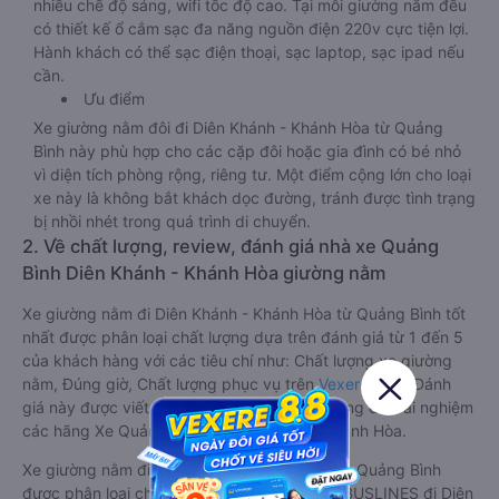
nhiều chế độ sáng, wifi tốc độ cao. Tại mỗi giường nằm đều
có thiết kế ổ cắm sạc đa năng nguồn điện 220v cực tiện lợi.
Hành khách có thể sạc điện thoại, sạc laptop, sạc ipad nếu
cần.
Ưu điểm
Xe giường nằm đôi đi Diên Khánh - Khánh Hòa từ Quảng
Bình này phù hợp cho các cặp đôi hoặc gia đình có bé nhỏ
vì diện tích phòng rộng, riêng tư. Một điểm cộng lớn cho loại
xe này là không bắt khách dọc đường, tránh được tình trạng
bị nhồi nhét trong quá trình di chuyển.
2. Về chất lượng, review, đánh giá nhà xe Quảng
Bình Diên Khánh - Khánh Hòa giường nằm
Xe giường nằm đi Diên Khánh - Khánh Hòa từ Quảng Bình tốt
nhất được phân loại chất lượng dựa trên đánh giá từ 1 đến 5
của khách hàng với các tiêu chí như: Chất lượng xe giường
nằm, Đúng giờ, Chất lượng phục vụ trên
Vexere.com
. Đánh
giá này được viết trực tiếp bởi các khách hàng đã trải nghiệm
các hãng Xe Quảng Bình đi Diên Khánh - Khánh Hòa.
Xe giường nằm đi Diên Khánh - Khánh Hòa từ Quảng Bình
được phân loại chất lượng tốt nhất là xe HK BUSLINES đi Diên