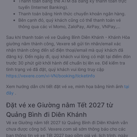
Thanh toán bằng thẻ ATM đã đăng ký thanh toán trực
tuyến (Internet Banking).
Thanh toán bằng hình thức chuyển khoản ngân hàng.
Bên cạnh đó, quý khách cũng có thể thanh toán vé
thông qua các ví Momo, ZaloPay, AirPay, VNPay,…
Sau khi thanh toán vé xe Quảng Bình Diên Khánh - Khánh Hòa
giường nằm thành công, Vexere sẽ gửi tin nhắn/email xác
nhận thành công đến số điện thoại/email mà quý khách đã
đăng ký. Đến ngày đi, quý khách vui lòng có mặt tại điểm đón
trước 30 phút giờ khởi hành để chuẩn bị lên xe. Để kiểm tra
tình trạng vé đã đặt, quý khách vui lòng truy cập
https://vexere.com/vi-VN/booking/ticketinfo
Xem hướng dẫn chi tiết đặt vé xe, minh họa bằng hình ảnh
tại
đây
.
Đặt vé xe Giường nằm Tết 2027 từ
Quảng Bình đi Diên Khánh
Vé xe Giường nằm tết 2027 từ Quảng Bình đi Diên Khánh vẫn
chưa được công bố. Vexere.com sẽ sớm thông báo cho các
bạn thông tin vé xe Tết 2027 bao gồm giá vé, lịch trình, ngày