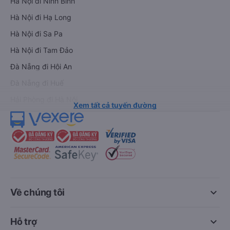
Hà Nội đi Ninh Bình
Hà Nội đi Hạ Long
Hà Nội đi Sa Pa
Hà Nội đi Tam Đảo
Đà Nẵng đi Hội An
Đà Nẵng đi Huế
Hải Phòng đi Hà Nội
Xem tất cả tuyến đường
keyboard_arrow_down
Về chúng tôi
keyboard_arrow_down
Hỗ trợ