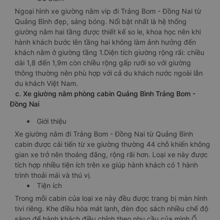
Ngoại hình xe giường nằm vip đi Trảng Bom - Đồng Nai từ
Quảng Bình đẹp, sáng bóng. Nổi bật nhất là hệ thống
giường nằm hai tầng được thiết kế so le, khoa học nên khi
hành khách bước lên tầng hai không làm ảnh hưởng đến
khách nằm ở giường tầng 1.Diện tích giường rộng rãi: chiều
dài 1,8 đến 1,9m còn chiều rộng gấp rưỡi so với giường
thông thường nên phù hợp với cả du khách nước ngoài lẫn
du khách Việt Nam.
c. Xe giường nằm phòng cabin Quảng Bình Trảng Bom -
Đồng Nai
Giới thiệu
Xe giường nằm đi Trảng Bom - Đồng Nai từ Quảng Bình
cabin được cải tiến từ xe giường thường 44 chỗ khiến không
gian xe trở nên thoáng đãng, rộng rãi hơn. Loại xe này được
tích hợp nhiều tiện ích trên xe giúp hành khách có 1 hành
trình thoải mái và thú vị.
Tiện ích
Trong mỗi cabin của loại xe này đều được trang bị màn hình
tivi riêng. Khe điều hòa mát lạnh, đèn đọc sách nhiều chế độ
sáng để hành khách điều chỉnh theo nhu cầu của mình.Ổ