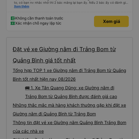
to, có bạn nv nhắc nhở thì 2 bác mắng lại bạn ấy. Nếu 2 bác ấy có đánh giá
xấu thì mình ngược lại nha. Bạn ấy nhắc nhở rất đúng. 2 bác nói rất to. To
Xem thêm
đến lỗi mình ngủ còn mơ được câu chuyện các bác nói với nhau xuất hiện
trong giấc mơ của mình luôn. Nên nếu bạn ấy bị phản ánh thì đừng trừ lương
bạn ấy nha. Nếu bạn ấy bị trừ thì bảo bạn ấy liên hệ sđt của mình, mình hỗ
Không cần thanh toán trước
Xem giá
trợ ạ. Số mình đuôi 666, chuyến ĐH-NT ngày 16/1. À các bạn nữ lễ tân xinh
Xác nhận chỗ ngay lập tức
iu còn đổi cho mình phòng đơn sang đôi xong còn note là (một mình) yêu
luôn. Nhưng phòng đôi mà nằm một thì mỗi lần xe rẽ 1 cái là ✈️ Ít đi xe khách
nhưng đủ để đánh giá 10/10.
Đặt vé xe Giường nằm đi Trảng Bom từ
Quảng Bình giá tốt nhất
Tổng hợp TOP 1 xe Giường nằm đi Trảng Bom từ Quảng
Bình tốt nhất hiện nay 08/2026
🚌 1. Xe Tân Quang Dũng: xe Giường nằm đi
Trảng Bom từ Quảng Bình được đánh giá cao
Những thắc mắc mà hàng khách thường gặp khi đặt xe
Giường nằm đi Quảng Bình từ Trảng Bom
Thông tin đặt vé xe Giường nằm Quảng Bình Trảng Bom
của các nhà xe