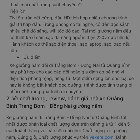
thoải mái nhất trong suốt chuyến đi.
Tiện ích
Tivi ốp trần nét cứng, đầu HD tích hợp nhiều chương trình
giải trí hấp dẫn. Trong phòng có tai nghe, có đèn đọc sách
nhiều chế độ sáng, wifi tốc độ cao. Tại mỗi giường nằm đều
có thiết kế ổ cắm sạc đa năng nguồn điện 220v cực tiện lợi.
Hành khách có thể sạc điện thoại, sạc laptop, sạc ipad nếu
cần.
Ưu điểm
Xe giường nằm đôi đi Trảng Bom - Đồng Nai từ Quảng Bình
này phù hợp cho các cặp đôi hoặc gia đình có bé nhỏ vì
diện tích phòng rộng, riêng tư. Một điểm cộng lớn cho loại xe
này là không bắt khách dọc đường, tránh được tình trạng bị
nhồi nhét trong quá trình di chuyển.
2. Về chất lượng, review, đánh giá nhà xe Quảng
Bình Trảng Bom - Đồng Nai giường nằm
Xe giường nằm đi Trảng Bom - Đồng Nai từ Quảng Bình tốt
nhất được phân loại chất lượng dựa trên đánh giá từ 1 đến 5
của khách hàng với các tiêu chí như: Chất lượng xe giường
nằm, Đúng giờ, Chất lượng phục vụ trên
Vexere.com
. Đánh