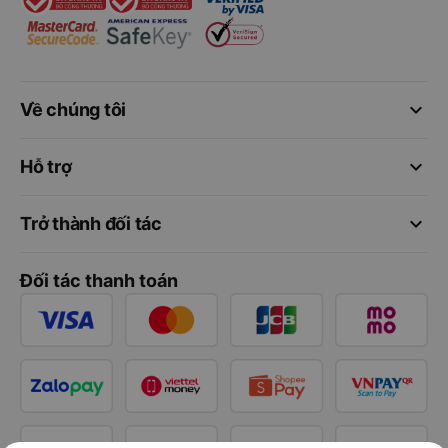
keyboard_arrow_down
Về chúng tôi
keyboard_arrow_down
Hỗ trợ
keyboard_arrow_down
Trở thành đối tác
Đối tác thanh toán