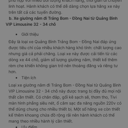
phù hợp với nhiều đối tượng khách hàng, thời gian di chuyển
linh hoạt. Hành khách có thể dễ dàng chọn lựa hãng xe này
trên tất cả các tuyến đường.
b. Xe giường nằm đi Trảng Bom - Đồng Nai từ Quảng Bình
VIP Limousine 32 - 34 chỗ
Giới thiệu
Đây là loại xe Quảng Bình Trảng Bom - Đồng Nai đáp ứng
được tiêu chí của nhiều khách hàng khó tính: chất lượng cao
nhưng giá cả phải chăng. Loại xe này được cải tiến từ các
dòng xe 44 chỗ, giảm số lượng giường nằm, thiết kế thêm
rèm che khiến không gian trở nên thoáng đãng và riêng tư
hơn.
Tiện ích
Loại xe giường nằm đi Trảng Bom - Đồng Nai từ Quảng Bình
VIP Limousine 32 - 34 chỗ này được trang bị đầy đủ mọi nội
thất cần thiết. Có chăn đắp, gối kê sạch sẽ, thơm tho, Tivi
màn hình phẳng siêu nét, ổ cắm sạc đa năng nguồn 220v có
thể dùng chung cho nhiều thiết bị. Một số hãng xe còn thiết
kế thêm khoang chứa đồ rộng rãi nên hành khách có thể
mang theo nhiều hành lý cần thiết.
Ưu điểm