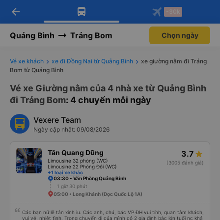
arrow_back
Tải app Vexere ngay!
Tải app Vexere
-30k
Mở app
Mở app
Nhận ưu đãi thành viên độc
-30k/ghế khi đặt vé máy bay qua
quyền
app
Quảng Bình
Trảng Bom
Chọn ngày
Vé xe khách
xe đi Đồng Nai từ Quảng Bình
xe giường nằm đi Trảng
Bom từ Quảng Bình
Vé xe Giường nằm của 4 nhà xe từ Quảng Bình
đi Trảng Bom
: 4 chuyến mỗi ngày
Vexere Team
Ngày cập nhật: 09/08/2026
Tân Quang Dũng
3.7
Limousine 32 phòng (WC)
(3005 đánh giá)
Limousine 22 Phòng Đôi (WC)
+1 loại xe khác
03:30 • Văn Phòng Quảng Bình
1 giờ 30 phút
05:00 • Long Khánh (Dọc Quốc Lộ 1A)
Các bạn nữ lễ tân xinh iu. Các anh, chú, bác VP ĐH vui tính, quan tâm khách,
vui vẻ, nhiệt tình. Trong chuyến đi của mình có 2 gia đình bác lớn tuổi nc khá