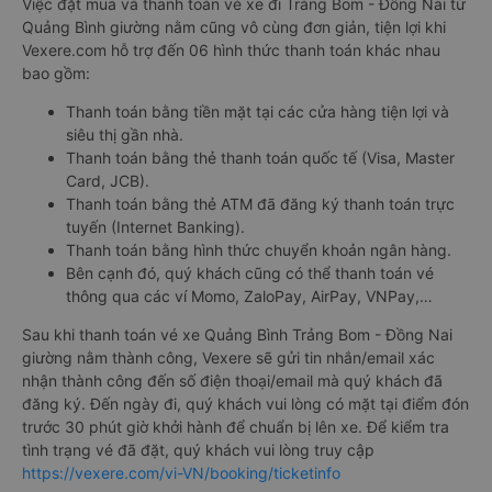
Việc đặt mua và thanh toán vé xe đi Trảng Bom - Đồng Nai từ
Quảng Bình giường nằm cũng vô cùng đơn giản, tiện lợi khi
Vexere.com hỗ trợ đến 06 hình thức thanh toán khác nhau
bao gồm:
Thanh toán bằng tiền mặt tại các cửa hàng tiện lợi và
siêu thị gần nhà.
Thanh toán bằng thẻ thanh toán quốc tế (Visa, Master
Card, JCB).
Thanh toán bằng thẻ ATM đã đăng ký thanh toán trực
tuyến (Internet Banking).
Thanh toán bằng hình thức chuyển khoản ngân hàng.
Bên cạnh đó, quý khách cũng có thể thanh toán vé
thông qua các ví Momo, ZaloPay, AirPay, VNPay,…
Sau khi thanh toán vé xe Quảng Bình Trảng Bom - Đồng Nai
giường nằm thành công, Vexere sẽ gửi tin nhắn/email xác
nhận thành công đến số điện thoại/email mà quý khách đã
đăng ký. Đến ngày đi, quý khách vui lòng có mặt tại điểm đón
trước 30 phút giờ khởi hành để chuẩn bị lên xe. Để kiểm tra
tình trạng vé đã đặt, quý khách vui lòng truy cập
https://vexere.com/vi-VN/booking/ticketinfo