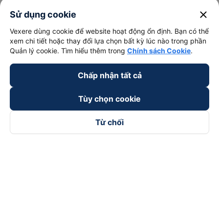
close
Sử dụng cookie
Vexere dùng cookie để website hoạt động ổn định. Bạn có thể
xem chi tiết hoặc thay đổi lựa chọn bất kỳ lúc nào trong phần
Quản lý cookie. Tìm hiểu thêm trong
Chính sách Cookie
.
Chấp nhận tất cả
Tùy chọn cookie
Từ chối
Theo dõi chúng tôi trên
Facebook
Tiktok
Youtube
Công ty TNHH Thương Mại Dịch Vụ Vexere
Địa chỉ đăng ký kinh doanh: 8C Chữ Đồng Tử, Phường Tân
Sơn Nhất, TP. Hồ Chí Minh, Việt Nam
Địa chỉ
:
Lầu 2, toà nhà H3 Circo Hoàng Diệu, 384 Hoàng Diệu,