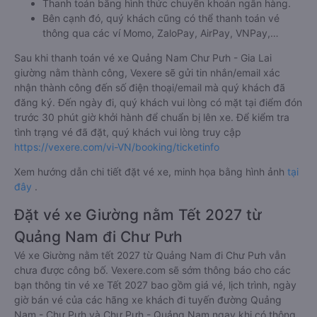
Thanh toán bằng hình thức chuyển khoản ngân hàng.
Bên cạnh đó, quý khách cũng có thể thanh toán vé
thông qua các ví Momo, ZaloPay, AirPay, VNPay,…
Sau khi thanh toán vé xe Quảng Nam Chư Pưh - Gia Lai
giường nằm thành công, Vexere sẽ gửi tin nhắn/email xác
nhận thành công đến số điện thoại/email mà quý khách đã
đăng ký. Đến ngày đi, quý khách vui lòng có mặt tại điểm đón
trước 30 phút giờ khởi hành để chuẩn bị lên xe. Để kiểm tra
tình trạng vé đã đặt, quý khách vui lòng truy cập
https://vexere.com/vi-VN/booking/ticketinfo
Xem hướng dẫn chi tiết đặt vé xe, minh họa bằng hình ảnh
tại
đây
.
Đặt vé xe Giường nằm Tết 2027 từ
Quảng Nam đi Chư Pưh
Vé xe Giường nằm tết 2027 từ Quảng Nam đi Chư Pưh vẫn
chưa được công bố. Vexere.com sẽ sớm thông báo cho các
bạn thông tin vé xe Tết 2027 bao gồm giá vé, lịch trình, ngày
giờ bán vé của các hãng xe khách đi tuyến đường Quảng
Nam - Chư Pưh và Chư Pưh - Quảng Nam ngay khi có thông