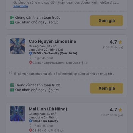
địa phương cũng như các điểm tham quan dọc đường. Kinh nghiệm đi xe
buýt ở nhiều vùng khác nhau trên khắp Việt Nam trước đây của chúng tôi
Xem thêm
khá đáng sợ vì các tài xế thường làm mọi cách để vượt qua những đoạn
đường tắc nghẽn. Tài xế này là người lái xe an toàn nhất mà chúng tôi từng
gặp. Chúng tôi rất khuyến khích sử dụng dịch vụ vận chuyển của Thai Son.
Không cần thanh toán trước
Xem giá
Xác nhận chỗ ngay lập tức
Cao Nguyên Limousine
4.7
Giường nằm 44 chỗ
(101 đánh giá)
Limousine 22 Phòng Đôi
19:00 • Ga Tam Kỳ (Quốc lộ 1A)
7 giờ 45 phút
02:45 • Chợ Phú Nhơn - Dọc Quốc lộ 14
Tài xế và người phục vụ tốt ,có số nơi nhà xe dừng lại nhà vs chưa tốt .
Không cần thanh toán trước
Xem giá
Xác nhận chỗ ngay lập tức
Mai Linh (Đà Nẵng)
4.7
Giường nằm 44 chỗ
(1142 đánh giá)
Limousine 24 Phòng
19:51 • Ga Tam Kỳ
7 giờ 45 phút
03:36 • Chợ Phú Nhơn