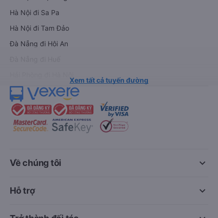
Hà Nội đi Sa Pa
Hà Nội đi Tam Đảo
Đà Nẵng đi Hội An
Đà Nẵng đi Huế
Hải Phòng đi Hà Nội
Xem tất cả tuyến đường
keyboard_arrow_down
Về chúng tôi
keyboard_arrow_down
Hỗ trợ