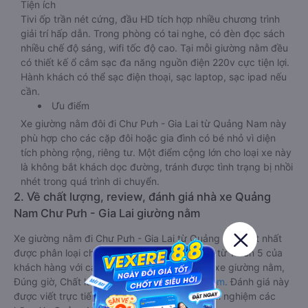
Tiện ích
Tivi ốp trần nét cứng, đầu HD tích hợp nhiều chương trình
giải trí hấp dẫn. Trong phòng có tai nghe, có đèn đọc sách
nhiều chế độ sáng, wifi tốc độ cao. Tại mỗi giường nằm đều
có thiết kế ổ cắm sạc đa năng nguồn điện 220v cực tiện lợi.
Hành khách có thể sạc điện thoại, sạc laptop, sạc ipad nếu
cần.
Ưu điểm
Xe giường nằm đôi đi Chư Pưh - Gia Lai từ Quảng Nam này
phù hợp cho các cặp đôi hoặc gia đình có bé nhỏ vì diện
tích phòng rộng, riêng tư. Một điểm cộng lớn cho loại xe này
là không bắt khách dọc đường, tránh được tình trạng bị nhồi
nhét trong quá trình di chuyển.
2. Về chất lượng, review, đánh giá nhà xe Quảng
Nam Chư Pưh - Gia Lai giường nằm
Xe giường nằm đi Chư Pưh - Gia Lai từ Quảng Nam tốt nhất
được phân loại chất lượng dựa trên đánh giá từ 1 đến 5 của
khách hàng với các tiêu chí như: Chất lượng xe giường nằm,
Đúng giờ, Chất lượng phục vụ trên
Vexere.com
. Đánh giá này
được viết trực tiếp bởi các khách hàng đã trải nghiệm các