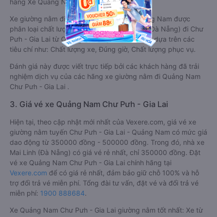
hãng Xe Quảng Nam đi Chư Pưh - Gia Lai.
Xe giường nằm đi Chư Pưh - Gia Lai từ Quảng Nam được
phân loại chất lượng tốt nhất là xe Mai Linh (Đà Nẵng) đi Chư
Pưh - Gia Lai từ Quảng Nam đạt 4.7 / 5 điểm dựa trên các
tiêu chí như: Chất lượng xe, Đúng giờ, Chất lượng phục vụ.
Đánh giá này được viết trực tiếp bởi các khách hàng đã trải
nghiệm dịch vụ của các hãng xe giường nằm đi Quảng Nam
Chư Pưh - Gia Lai .
3. Giá vé xe Quảng Nam Chư Pưh - Gia Lai
Hiện tại, theo cập nhật mới nhất của Vexere.com, giá vé xe
giường nằm tuyến Chư Pưh - Gia Lai - Quảng Nam có mức giá
dao động từ 350000 đồng - 500000 đồng. Trong đó, nhà xe
Mai Linh (Đà Nẵng) có giá vé rẻ nhất, chỉ 350000 đồng. Đặt
vé xe Quảng Nam Chư Pưh - Gia Lai chính hãng tại
Vexere.com
để có giá rẻ nhất, đảm bảo giữ chỗ 100% và hỗ
trợ đổi trả vé miễn phí. Tổng đài tư vấn, đặt vé và đổi trả vé
miễn phí:
1900 888684
.
Xe Quảng Nam Chư Pưh - Gia Lai giường nằm tốt nhất: Xe từ