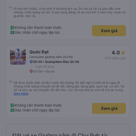
Đi mai linh nhiều. Ưng nhất ở khoảng lịch sự. Ăn nói cả tài và phụ đều nhẹ
nhàng. Chất lượng xe tốt. 5 sao xứng đáng. Đi xe mai linh 2 năm nay chưa có
gì phàn nàn cả.
Không cần thanh toán trước
Xem giá
Xác nhận chỗ ngay lập tức
Quốc Đạt
4.0
Limousine giường nằm 24 chỗ
(672 đánh giá)
20:30 • Quảng Nam (Dọc QL1A)
6 giờ 30 phút
03:00 • Gia lai
Đã đi xe Quốc Đạt vài lần trước đó nhưng rất bất ngờ vì hôm đi là ngày lễ
nhưng chất lượng chuyến đi rất tốt, đúng giờ, đúng ghế, sạch sẽ, có wifi, tài
xế và phụ xe nói chuyện rất dễ chịu. Lúc tới nơi nhà xe còn hỗ trợ xe trung
chuyển tới tận nhà. 10đ cho nhà xe, hy vọng nhà xe duy trì được chất lượng
Xem thêm
này. Cảm ơn
Không cần thanh toán trước
Xem giá
Xác nhận chỗ ngay lập tức
Đặt vé xe Giường nằm đi Chư Pưh từ