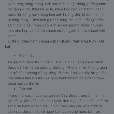
Nam đẹp, sáng bóng. Nổi bật nhất là hệ thống giường nằm
hai tầng được thiết kế so le, khoa học nên khi hành khách
bước lên tầng hai không làm ảnh hưởng đến khách nằm ở
giường tầng 1.Diện tích giường rộng rãi: chiều dài 1,8 đến
1,9m còn chiều rộng gấp rưỡi so với giường thông thường
nên phù hợp với cả du khách nước ngoài lẫn du khách Việt
Nam.
c. Xe giường nằm phòng cabin Quảng Nam Chư Pưh - Gia
Lai
Giới thiệu
Xe giường nằm đi Chư Pưh - Gia Lai từ Quảng Nam cabin
được cải tiến từ xe giường thường 44 chỗ khiến không gian
xe trở nên thoáng đãng, rộng rãi hơn. Loại xe này được tích
hợp nhiều tiện ích trên xe giúp hành khách có 1 hành trình
thoải mái và thú vị.
Tiện ích
Trong mỗi cabin của loại xe này đều được trang bị màn hình
tivi riêng. Khe điều hòa mát lạnh, đèn đọc sách nhiều chế độ
sáng để hành khách điều chỉnh theo nhu cầu của mình.Ổ
cắm sạc được thiết kế ngay bên cạnh chỗ nằm, bàn làm