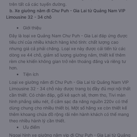
trên tất cả các tuyến đường.
b. Xe giường nằm đi Chư Pưh - Gia Lai từ Quảng Nam VIP
Limousine 32 - 34 chỗ
Giới thiệu
Đây là loại xe Quảng Nam Chư Pưh - Gia Lai đáp ứng được
tiêu chí của nhiều khách hàng khó tính: chất lượng cao
nhưng giá cả phải chăng. Loại xe này được cải tiến từ các
dòng xe 44 chỗ, giảm số lượng giường nằm, thiết kế thêm
rèm che khiến không gian trở nên thoáng đãng và riêng tư
hơn.
Tiện ích
Loại xe giường nằm đi Chư Pưh - Gia Lai từ Quảng Nam VIP
Limousine 32 - 34 chỗ này được trang bị đầy đủ mọi nội thất
cần thiết. Có chăn đắp, gối kê sạch sẽ, thơm tho, Tivi màn
hình phẳng siêu nét, ổ cắm sạc đa năng nguồn 220v có thể
dùng chung cho nhiều thiết bị. Một số hãng xe còn thiết kế
thêm khoang chứa đồ rộng rãi nên hành khách có thể mang
theo nhiều hành lý cần thiết.
Ưu điểm
Ngoại hình xe giường nằm vip đi Chư Pưh - Gia Lai từ Quảng