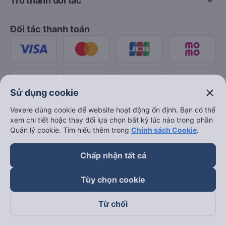
keyboard_arrow_down
Trở thành đối tác
Đối tác thanh toán
close
Sử dụng cookie
Vexere dùng cookie để website hoạt động ổn định. Bạn có thể
xem chi tiết hoặc thay đổi lựa chọn bất kỳ lúc nào trong phần
Quản lý cookie. Tìm hiểu thêm trong
Chính sách Cookie
.
Chấp nhận tất cả
Tùy chọn cookie
Từ chối