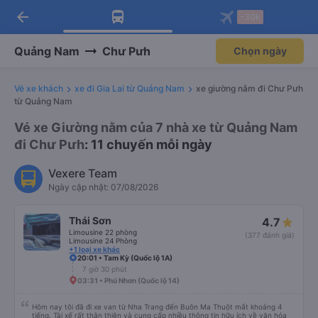
arrow_back
Tải app Vexere ngay!
Tải app Vexere
-30k
Mở app
Mở app
Nhận ưu đãi thành viên độc
-30k/ghế khi đặt vé máy bay qua
quyền
app
Quảng Nam
Chư Pưh
Chọn ngày
Vé xe khách
xe đi Gia Lai từ Quảng Nam
xe giường nằm đi Chư Pưh
từ Quảng Nam
Vé xe Giường nằm của 7 nhà xe từ Quảng Nam
đi Chư Pưh
: 11 chuyến mỗi ngày
Vexere Team
Ngày cập nhật: 07/08/2026
Thái Sơn
4.7
Limousine 22 phòng
(377 đánh giá)
Limousine 24 Phòng
+1 loại xe khác
20:01 • Tam Kỳ (Quốc lộ 1A)
7 giờ 30 phút
03:31 • Phú Nhơn (Quốc lộ 14)
Hôm nay tôi đã đi xe van từ Nha Trang đến Buôn Ma Thuột mất khoảng 4
tiếng. Tài xế rất thân thiện và cung cấp nhiều thông tin hữu ích về văn hóa