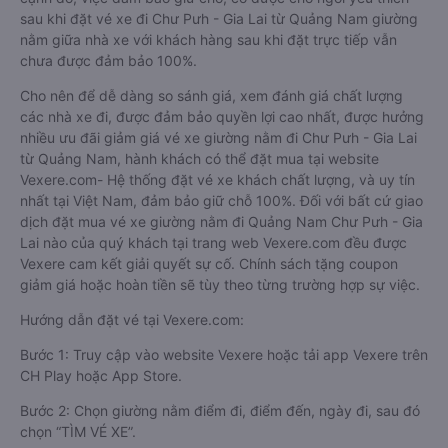
sau khi đặt vé xe đi Chư Pưh - Gia Lai từ Quảng Nam giường
nằm giữa nhà xe với khách hàng sau khi đặt trực tiếp vẫn
chưa được đảm bảo 100%.
Cho nên để dễ dàng so sánh giá, xem đánh giá chất lượng
các nhà xe đi, được đảm bảo quyền lợi cao nhất, được hưởng
nhiều ưu đãi giảm giá vé xe giường nằm đi Chư Pưh - Gia Lai
từ Quảng Nam, hành khách có thể đặt mua tại website
Vexere.com- Hệ thống đặt vé xe khách chất lượng, và uy tín
nhất tại Việt Nam, đảm bảo giữ chỗ 100%. Đối với bất cứ giao
dịch đặt mua vé xe giường nằm đi Quảng Nam Chư Pưh - Gia
Lai nào của quý khách tại trang web Vexere.com đều được
Vexere cam kết giải quyết sự cố. Chính sách tặng coupon
giảm giá hoặc hoàn tiền sẽ tùy theo từng trường hợp sự việc.
Hướng dẫn đặt vé tại Vexere.com:
Bước 1: Truy cập vào website Vexere hoặc tải app Vexere trên
CH Play hoặc App Store.
Bước 2: Chọn giường nằm điểm đi, điểm đến, ngày đi, sau đó
chọn “TÌM VÉ XE”.