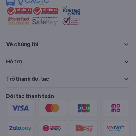
keyboard_arrow_down
Về chúng tôi
keyboard_arrow_down
Hỗ trợ
keyboard_arrow_down
Trở thành đối tác
Đối tác thanh toán