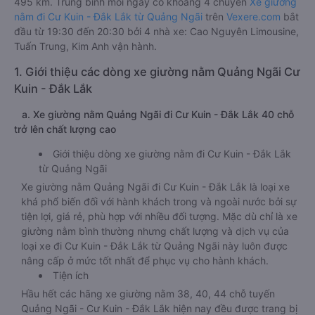
495 km. Trung bình mỗi ngày có khoảng 4 chuyến
Xe giường
nằm đi Cư Kuin - Đắk Lắk từ Quảng Ngãi
trên
Vexere.com
bắt
đầu từ 19:30 đến 20:30 bởi 4 nhà xe: Cao Nguyên Limousine,
Tuấn Trung, Kim Anh vận hành.
1. Giới thiệu các dòng xe giường nằm Quảng Ngãi Cư
Kuin - Đắk Lắk
a. Xe giường nằm Quảng Ngãi đi Cư Kuin - Đắk Lắk 40 chỗ
trở lên chất lượng cao
Giới thiệu dòng xe giường nằm đi Cư Kuin - Đắk Lắk
từ Quảng Ngãi
Xe giường nằm Quảng Ngãi đi Cư Kuin - Đắk Lắk là loại xe
khá phổ biến đối với hành khách trong và ngoài nước bởi sự
tiện lợi, giá rẻ, phù hợp với nhiều đối tượng. Mặc dù chỉ là xe
giường nằm bình thường nhưng chất lượng và dịch vụ của
loại xe đi Cư Kuin - Đắk Lắk từ Quảng Ngãi này luôn được
nâng cấp ở mức tốt nhất để phục vụ cho hành khách.
Tiện ích
Hầu hết các hãng xe giường nằm 38, 40, 44 chỗ tuyến
Quảng Ngãi - Cư Kuin - Đắk Lắk hiện nay đều được trang bị