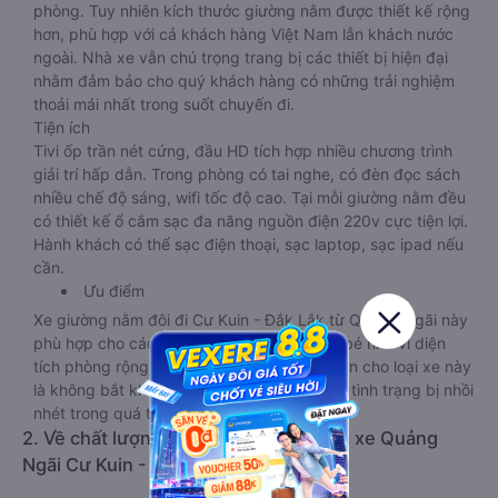
phòng. Tuy nhiên kích thước giường nằm được thiết kế rộng
hơn, phù hợp với cả khách hàng Việt Nam lẫn khách nước
ngoài. Nhà xe vẫn chú trọng trang bị các thiết bị hiện đại
nhằm đảm bảo cho quý khách hàng có những trải nghiệm
thoải mái nhất trong suốt chuyến đi.
Tiện ích
Tivi ốp trần nét cứng, đầu HD tích hợp nhiều chương trình
giải trí hấp dẫn. Trong phòng có tai nghe, có đèn đọc sách
nhiều chế độ sáng, wifi tốc độ cao. Tại mỗi giường nằm đều
có thiết kế ổ cắm sạc đa năng nguồn điện 220v cực tiện lợi.
Hành khách có thể sạc điện thoại, sạc laptop, sạc ipad nếu
cần.
Ưu điểm
Xe giường nằm đôi đi Cư Kuin - Đắk Lắk từ Quảng Ngãi này
phù hợp cho các cặp đôi hoặc gia đình có bé nhỏ vì diện
tích phòng rộng, riêng tư. Một điểm cộng lớn cho loại xe này
là không bắt khách dọc đường, tránh được tình trạng bị nhồi
nhét trong quá trình di chuyển.
2. Về chất lượng, review, đánh giá nhà xe Quảng
Ngãi Cư Kuin - Đắk Lắk giường nằm