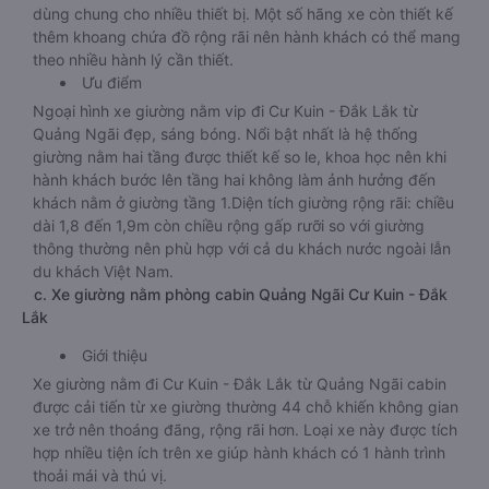
dùng chung cho nhiều thiết bị. Một số hãng xe còn thiết kế
thêm khoang chứa đồ rộng rãi nên hành khách có thể mang
theo nhiều hành lý cần thiết.
Ưu điểm
Ngoại hình xe giường nằm vip đi Cư Kuin - Đắk Lắk từ
Quảng Ngãi đẹp, sáng bóng. Nổi bật nhất là hệ thống
giường nằm hai tầng được thiết kế so le, khoa học nên khi
hành khách bước lên tầng hai không làm ảnh hưởng đến
khách nằm ở giường tầng 1.Diện tích giường rộng rãi: chiều
dài 1,8 đến 1,9m còn chiều rộng gấp rưỡi so với giường
thông thường nên phù hợp với cả du khách nước ngoài lẫn
du khách Việt Nam.
c. Xe giường nằm phòng cabin Quảng Ngãi Cư Kuin - Đắk
Lắk
Giới thiệu
Xe giường nằm đi Cư Kuin - Đắk Lắk từ Quảng Ngãi cabin
được cải tiến từ xe giường thường 44 chỗ khiến không gian
xe trở nên thoáng đãng, rộng rãi hơn. Loại xe này được tích
hợp nhiều tiện ích trên xe giúp hành khách có 1 hành trình
thoải mái và thú vị.