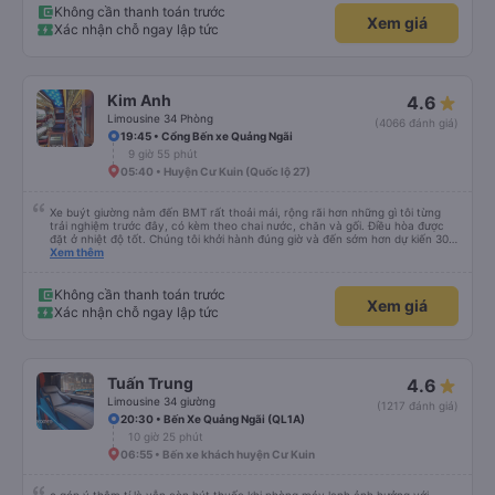
Không cần thanh toán trước
Xem giá
Xác nhận chỗ ngay lập tức
Kim Anh
4.6
Limousine 34 Phòng
(4066 đánh giá)
19:45 • Cổng Bến xe Quảng Ngãi
9 giờ 55 phút
05:40 • Huyện Cư Kuin (Quốc lộ 27)
Xe buýt giường nằm đến BMT rất thoải mái, rộng rãi hơn những gì tôi từng
trải nghiệm trước đây, có kèm theo chai nước, chăn và gối. Điều hòa được
đặt ở nhiệt độ tốt. Chúng tôi khởi hành đúng giờ và đến sớm hơn dự kiến 30
phút. Tài xế rất tuyệt so với những tài xế khác ở Việt Nam! Không quá nhiều
Xem thêm
tiếng còi xe, không có nhạc lớn hoặc tiếng ồn khác và cảm giác lái xe an
toàn nên rất dễ ngủ. Tôi rất vui vì đã đặt qua Vexere và có vị trí xe buýt trên
GPS và biển số xe vì tôi phải tìm kiếm xung quanh bến xe để tìm thấy nó, đây
Không cần thanh toán trước
Xem giá
là vấn đề của bến xe Đà Lạt (không phải tất cả các xe buýt đều có bảng
Xác nhận chỗ ngay lập tức
thông tin), chứ không phải của công ty.
Tuấn Trung
4.6
Limousine 34 giường
(1217 đánh giá)
20:30 • Bến Xe Quảng Ngãi (QL1A)
10 giờ 25 phút
06:55 • Bến xe khách huyện Cư Kuin