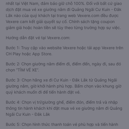
nhất tại Việt Nam, đảm bảo giữ chỗ 100%. Đối với bất cứ giao
dịch đặt mua vé xe giường nằm đi Quảng Ngãi Cư Kuin - Đắk
Lắk nào của quý khách tại trang web Vexere.com đều được
Vexere cam kết giải quyết sự cố. Chính sách tặng coupon
giảm giá hoặc hoàn tiền sẽ tùy theo từng trường hợp sự việc.
Hướng dẫn đặt vé tại Vexere.com:
Bước 1: Truy cập vào website Vexere hoặc tải app Vexere trên
CH Play hoặc App Store.
Bước 2: Chọn giường nằm điểm đi, điểm đến, ngày đi, sau đó
chọn “TÌM VÉ XE”.
Bước 3: Chọn hãng xe đi Cư Kuin - Đắk Lắk từ Quảng Ngãi
giường nằm, giờ khởi hành phù hợp. Bấm chọn vào khung giờ
quý khách muốn đi để tiến hành đặt vé.
Bước 4: Chọn vị trí/giường ghế, điểm đón, điểm trả và nhập
thông tin hành khách khi đặt mua vé xe giường nằm đi Quảng
Ngãi Cư Kuin - Đắk Lắk
Bước 5: Chọn hình thức thanh toán vé phù hợp và tiến hành