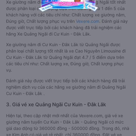
Xe giường nằm đi Cư Kuin - Đắk Lắk từ Quảng Ngãi tốt nhất
được phân loại chất lượng dựa trên đánh giá từ 1 đến 5 của
khách hàng với các tiêu chí như: Chất lượng xe giường nằm,
Đúng giờ, Chất lượng phục vụ trên
Vexere.com
. Đánh giá này
được viết trực tiếp bởi các khách hàng đã trải nghiệm các
hãng Xe Quảng Ngãi đi Cư Kuin - Đắk Lắk.
Xe giường nằm đi Cư Kuin - Đắk Lắk từ Quảng Ngãi được
phân loại chất lượng tốt nhất là xe Cao Nguyên Limousine đi
Cư Kuin - Đắk Lắk từ Quảng Ngãi đạt 4.7 / 5 điểm dựa trên
các tiêu chí như: Chất lượng xe, Đúng giờ, Chất lượng phục
vụ.
Đánh giá này được viết trực tiếp bởi các khách hàng đã trải
nghiệm dịch vụ của các hãng xe giường nằm đi Quảng Ngãi
Cư Kuin - Đắk Lắk .
3. Giá vé xe Quảng Ngãi Cư Kuin - Đắk Lắk
Hiện tại, theo cập nhật mới nhất của Vexere.com, giá vé xe
giường nằm tuyến Cư Kuin - Đắk Lắk - Quảng Ngãi có mức
giá dao động từ 360000 đồng - 500000 đồng. Trong đó, nhà
xe Kim Anh có giá vé rẻ nhất, chỉ 360000 đồng. Đặt vé xe