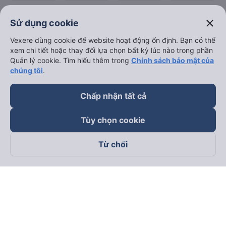
close
Sử dụng cookie
Vexere dùng cookie để website hoạt động ổn định. Bạn có thể
xem chi tiết hoặc thay đổi lựa chọn bất kỳ lúc nào trong phần
Quản lý cookie. Tìm hiểu thêm trong
Chính sách bảo mật của
chúng tôi
.
Chấp nhận tất cả
Tùy chọn cookie
Từ chối
Theo dõi chúng tôi trên
Facebook
Tiktok
Youtube
Công ty TNHH Thương Mại Dịch Vụ Vexere
Địa chỉ đăng ký kinh doanh: 8C Chữ Đồng Tử, Phường Tân