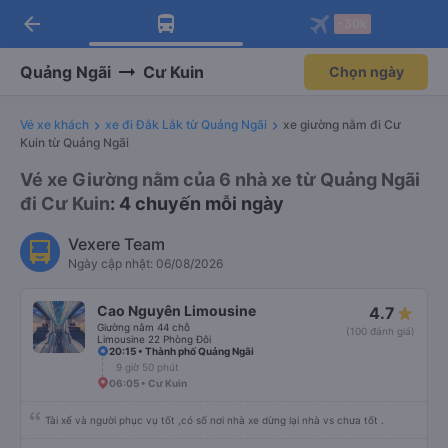
arrow_back
Tải app Vexere ngay!
Tải app Vexere
-30k
Mở app
Mở app
Nhận ưu đãi thành viên độc
-30k/ghế khi đặt vé máy bay qua
quyền
app
Quảng Ngãi
Cư Kuin
Chọn ngày
Vé xe khách
xe đi Đắk Lắk từ Quảng Ngãi
xe giường nằm đi Cư
Kuin từ Quảng Ngãi
Vé xe Giường nằm của 6 nhà xe từ Quảng Ngãi
đi Cư Kuin
: 4 chuyến mỗi ngày
Vexere Team
Ngày cập nhật: 06/08/2026
Cao Nguyên Limousine
4.7
Giường nằm 44 chỗ
(100 đánh giá)
Limousine 22 Phòng Đôi
20:15 • Thành phố Quảng Ngãi
9 giờ 50 phút
06:05 • Cư Kuin
Tài xế và người phục vụ tốt ,có số nơi nhà xe dừng lại nhà vs chưa tốt .