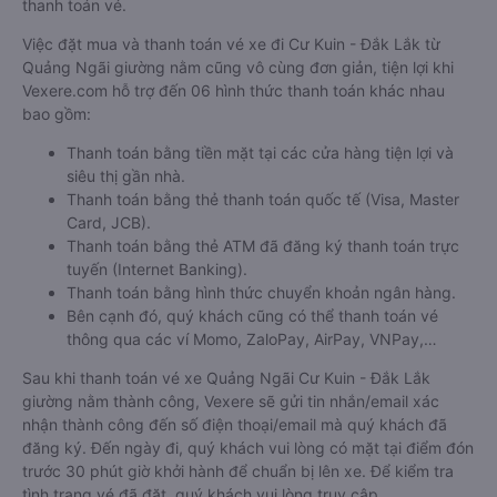
thanh toán vé.
Việc đặt mua và thanh toán vé xe đi Cư Kuin - Đắk Lắk từ
Quảng Ngãi giường nằm cũng vô cùng đơn giản, tiện lợi khi
Vexere.com hỗ trợ đến 06 hình thức thanh toán khác nhau
bao gồm:
Thanh toán bằng tiền mặt tại các cửa hàng tiện lợi và
siêu thị gần nhà.
Thanh toán bằng thẻ thanh toán quốc tế (Visa, Master
Card, JCB).
Thanh toán bằng thẻ ATM đã đăng ký thanh toán trực
tuyến (Internet Banking).
Thanh toán bằng hình thức chuyển khoản ngân hàng.
Bên cạnh đó, quý khách cũng có thể thanh toán vé
thông qua các ví Momo, ZaloPay, AirPay, VNPay,…
Sau khi thanh toán vé xe Quảng Ngãi Cư Kuin - Đắk Lắk
giường nằm thành công, Vexere sẽ gửi tin nhắn/email xác
nhận thành công đến số điện thoại/email mà quý khách đã
đăng ký. Đến ngày đi, quý khách vui lòng có mặt tại điểm đón
trước 30 phút giờ khởi hành để chuẩn bị lên xe. Để kiểm tra
tình trạng vé đã đặt, quý khách vui lòng truy cập