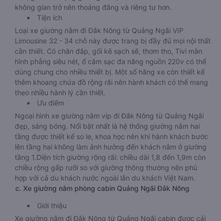
không gian trở nên thoáng đãng và riêng tư hơn.
Tiện ích
Loại xe giường nằm đi Đắk Nông từ Quảng Ngãi VIP
Limousine 32 - 34 chỗ này được trang bị đầy đủ mọi nội thất
cần thiết. Có chăn đắp, gối kê sạch sẽ, thơm tho, Tivi màn
hình phẳng siêu nét, ổ cắm sạc đa năng nguồn 220v có thể
dùng chung cho nhiều thiết bị. Một số hãng xe còn thiết kế
thêm khoang chứa đồ rộng rãi nên hành khách có thể mang
theo nhiều hành lý cần thiết.
Ưu điểm
Ngoại hình xe giường nằm vip đi Đắk Nông từ Quảng Ngãi
đẹp, sáng bóng. Nổi bật nhất là hệ thống giường nằm hai
tầng được thiết kế so le, khoa học nên khi hành khách bước
lên tầng hai không làm ảnh hưởng đến khách nằm ở giường
tầng 1.Diện tích giường rộng rãi: chiều dài 1,8 đến 1,9m còn
chiều rộng gấp rưỡi so với giường thông thường nên phù
hợp với cả du khách nước ngoài lẫn du khách Việt Nam.
c. Xe giường nằm phòng cabin Quảng Ngãi Đắk Nông
Giới thiệu
Xe giường nằm đi Đắk Nông từ Quảng Ngãi cabin được cải