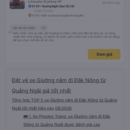
Limousine 34 phòng VIP
(84 đánh giá)
21:35 • Quảng Ngãi (dọc QL1A)
13 giờ 30 phút
11:05 • Bến xe khách huyện Krông Nô
Lái xe an toàn
+2
Một chiếc nhà xe siêu dễ thương từ nhân viên pve đến lái phụ xe. Ai cũng
nhiệt tình nhẹ nhàng, có bánh mì nước yến chăm sóc cho khách rất ok đáng
để lựa chọn mỗi lần đi về nhà
Xem giá
Đặt vé xe Giường nằm đi Đắk Nông từ
Quảng Ngãi giá tốt nhất
Tổng hợp TOP 5 xe Giường nằm đi Đắk Nông từ Quảng
Ngãi tốt nhất hiện nay 08/2026
🚌 1. Xe Phương Trang: xe Giường nằm đi Đắk
Nông từ Quảng Ngãi được đánh giá cao