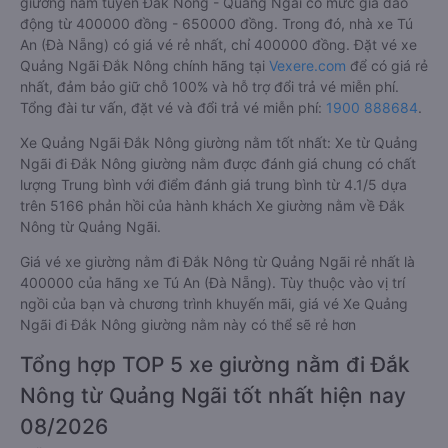
giường nằm tuyến Đắk Nông - Quảng Ngãi có mức giá dao
động từ 400000 đồng - 650000 đồng. Trong đó, nhà xe Tú
An (Đà Nẵng) có giá vé rẻ nhất, chỉ 400000 đồng. Đặt vé xe
Quảng Ngãi Đắk Nông chính hãng tại
Vexere.com
để có giá rẻ
nhất, đảm bảo giữ chỗ 100% và hỗ trợ đổi trả vé miễn phí.
Tổng đài tư vấn, đặt vé và đổi trả vé miễn phí:
1900 888684
.
Xe Quảng Ngãi Đắk Nông giường nằm tốt nhất: Xe từ Quảng
Ngãi đi Đắk Nông giường nằm được đánh giá chung có chất
lượng Trung bình với điểm đánh giá trung bình từ 4.1/5 dựa
trên 5166 phản hồi của hành khách Xe giường nằm về Đắk
Nông từ Quảng Ngãi.
Giá vé xe giường nằm đi Đắk Nông từ Quảng Ngãi rẻ nhất là
400000 của hãng xe Tú An (Đà Nẵng). Tùy thuộc vào vị trí
ngồi của bạn và chương trình khuyến mãi, giá vé Xe Quảng
Ngãi đi Đắk Nông giường nằm này có thể sẽ rẻ hơn
Tổng hợp TOP 5 xe giường nằm đi Đắk
Nông từ Quảng Ngãi tốt nhất hiện nay
08/2026