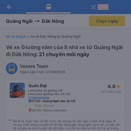
arrow_back
Tải app Vexere ngay!
Tải app Vexere
-30k
Mở app
Mở app
Nhận ưu đãi thành viên độc
-30k/ghế khi đặt vé máy bay qua
quyền
app
Quảng Ngãi
Đắk Nông
Chọn ngày
Vé xe khách
xe đi Đăk Nông từ Quảng Ngãi
Vé xe Giường nằm của 8 nhà xe từ Quảng Ngãi
đi Đắk Nông
: 21 chuyến mỗi ngày
Vexere Team
Ngày cập nhật: 07/08/2026
Quốc Đạt
4.0
Limousine 34 giường VIP
(672 đánh giá)
Limousine giường nằm 24 chỗ
+1 loại xe khác
17:30 • Quảng Ngãi (dọc QL1A)
12 giờ 30 phút
06:00 • Bến xe Kiến Đức
Đã đi xe Quốc Đạt vài lần trước đó nhưng rất bất ngờ vì hôm đi là ngày lễ
nhưng chất lượng chuyến đi rất tốt, đúng giờ, đúng ghế, sạch sẽ, có wifi, tài
xế và phụ xe nói chuyện rất dễ chịu. Lúc tới nơi nhà xe còn hỗ trợ xe trung