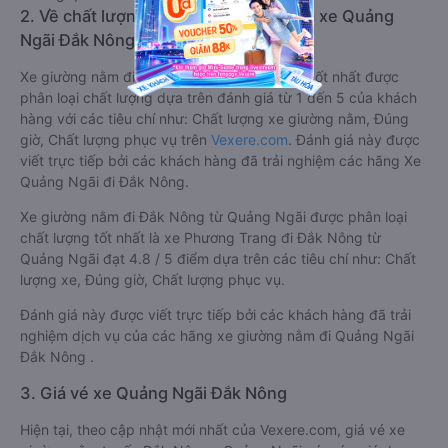
2. Về chất lượng, review, đánh giá nhà xe Quảng
Ngãi Đắk Nông giường nằm
Xe giường nằm đi Đắk Nông từ Quảng Ngãi tốt nhất được
phân loại chất lượng dựa trên đánh giá từ 1 đến 5 của khách
hàng với các tiêu chí như: Chất lượng xe giường nằm, Đúng
giờ, Chất lượng phục vụ trên
Vexere.com
. Đánh giá này được
viết trực tiếp bởi các khách hàng đã trải nghiệm các hãng Xe
Quảng Ngãi đi Đắk Nông.
Xe giường nằm đi Đắk Nông từ Quảng Ngãi được phân loại
chất lượng tốt nhất là xe Phương Trang đi Đắk Nông từ
Quảng Ngãi đạt 4.8 / 5 điểm dựa trên các tiêu chí như: Chất
lượng xe, Đúng giờ, Chất lượng phục vụ.
Đánh giá này được viết trực tiếp bởi các khách hàng đã trải
nghiệm dịch vụ của các hãng xe giường nằm đi Quảng Ngãi
Đắk Nông .
3. Giá vé xe Quảng Ngãi Đắk Nông
Hiện tại, theo cập nhật mới nhất của Vexere.com, giá vé xe