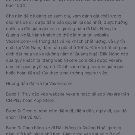
bảo 100%.
Cho nên để dễ dàng so sánh giá, xem đánh giá chất lượng
các nhà xe đi, được đảm bảo quyền lợi cao nhất, được hưởng
nhiều ưu đãi giảm giá vé xe giường nằm đi Đắk Nông từ
Quảng Ngãi, hành khách có thể đặt mua tại website
Vexere.com- Hệ thống đặt vé xe khách chất lượng, và uy tín
nhất tại Việt Nam, đảm bảo giữ chỗ 100%. Đối với bất cứ giao
dịch đặt mua vé xe giường nằm đi Quảng Ngãi Đắk Nông nào
của quý khách tại trang web Vexere.com đều được Vexere
cam kết giải quyết sự cố. Chính sách tặng coupon giảm giá
hoặc hoàn tiền sẽ tùy theo từng trường hợp sự việc.
Hướng dẫn đặt vé tại Vexere.com:
Bước 1: Truy cập vào website Vexere hoặc tải app Vexere trên
CH Play hoặc App Store.
Bước 2: Chọn giường nằm điểm đi, điểm đến, ngày đi, sau đó
chọn “TÌM VÉ XE”.
Bước 3: Chọn hãng xe đi Đắk Nông từ Quảng Ngãi giường
nằm, giờ khởi hành phù hợp. Bấm chọn vào khung giờ quý