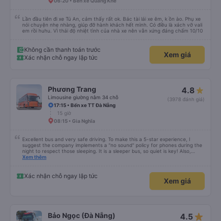
06:20 • Bến xe Quảng Khê
Lần đầu tiên đi xe Tú An, cảm thấy rất ok. Bác tài lái xe êm, k ồn ào. Phụ xe
nói chuyện nhẹ nhàng, giúp đỡ hành khách hết mình. Có điều là xách vỡ vali
em rồi huhu. Vì thái độ nhiệt tình của nhà xe nên vẫn xứng đáng chấm 10/10
Không cần thanh toán trước
Xem giá
Xác nhận chỗ ngay lập tức
Phương Trang
4.8
Limousine giường nằm 34 chỗ
(3978 đánh giá)
17:15 • Bến xe TT Đà Nẵng
15 giờ
08:15 • Gia Nghĩa
Excellent bus and very safe driving. To make this a 5-star experience, I
suggest the company implements a "no sound" policy for phones during the
night to respect those sleeping. It is a sleeper bus, so quiet is key! Also,
please display the Wi-Fi password clearly inside the cabin for convenience. I
Xem thêm
would definitely ride with them again! -------------- ​ Xe chất lượng tốt và
tài xế lái xe rất an toàn. Để dịch vụ hoàn hảo hơn, tôi góp ý nhà xe nên có
quy định rõ ràng về việc giữ im lặng (tắt âm thanh điện thoại) vào ban đêm
Xác nhận chỗ ngay lập tức
Xem giá
để tránh làm phiền hành khách khác ngủ. Ngoài ra, nhà xe nên dán sẵn mật
khẩu Wi-Fi trong xe để hành khách dễ dàng sử dụng. Tôi vẫn sẽ tiếp tục ủng
hộ nhà xe trong tương lai!
star_rate
Bảo Ngọc (Đà Nẵng)
4.5