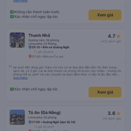
chuyển tới tận nhà. 10đ cho nhà xe, hy vọng nhà xe duy trì được chất lượng
Xem thêm
này. Cảm ơn
Không cần thanh toán trước
Xem giá
Xác nhận chỗ ngay lập tức
Thanh Nhã
4.7
Giường nằm 34 phòng
(432 đánh giá)
Limousine 24 Phòng
20:10 • Bến xe Quảng Ngãi
11 giờ 30 phút
07:40 • Bến xe Cư Jut
Xe buýt đến đúng giờ, thậm chí còn có xe đưa đón đến đón tôi. Bên trong
sạch sẽ, có 2 gối. Lái xe khá nhanh và chúng tôi bị xóc nảy nhiều - nhưng tôi
không thể so sánh với các chuyến xe buýt đêm khác vì đây là lần đầu tiên
tôi đi. Nhìn chung, tôi hài lòng.
Xem thêm
Xác nhận chỗ ngay lập tức
Xem giá
Tú An (Đà Nẵng)
3.6
Limousine 34 phòng
(40 đánh giá)
17:00 • Quảng Ngãi (dọc QL1A)
13 giờ 20 phút