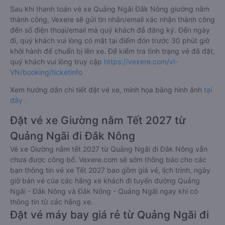
Sau khi thanh toán vé xe Quảng Ngãi Đắk Nông giường nằm
thành công, Vexere sẽ gửi tin nhắn/email xác nhận thành công
đến số điện thoại/email mà quý khách đã đăng ký. Đến ngày
đi, quý khách vui lòng có mặt tại điểm đón trước 30 phút giờ
khởi hành để chuẩn bị lên xe. Để kiểm tra tình trạng vé đã đặt,
quý khách vui lòng truy cập
https://vexere.com/vi-
VN/booking/ticketinfo
Xem hướng dẫn chi tiết đặt vé xe, minh họa bằng hình ảnh
tại
đây
.
Đặt vé xe Giường nằm Tết 2027 từ
Quảng Ngãi đi Đắk Nông
Vé xe Giường nằm tết 2027 từ Quảng Ngãi đi Đắk Nông vẫn
chưa được công bố. Vexere.com sẽ sớm thông báo cho các
bạn thông tin vé xe Tết 2027 bao gồm giá vé, lịch trình, ngày
giờ bán vé của các hãng xe khách đi tuyến đường Quảng
Ngãi - Đắk Nông và Đắk Nông - Quảng Ngãi ngay khi có
thông tin từ các hãng xe.
Đặt vé máy bay giá rẻ từ Quảng Ngãi đi