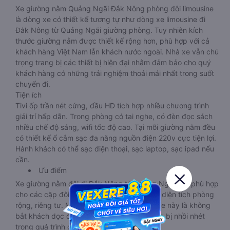
Xe giường nằm Quảng Ngãi Đắk Nông phòng đôi limousine
là dòng xe có thiết kế tương tự như dòng xe limousine đi
Đắk Nông từ Quảng Ngãi giường phòng. Tuy nhiên kích
thước giường nằm được thiết kế rộng hơn, phù hợp với cả
khách hàng Việt Nam lẫn khách nước ngoài. Nhà xe vẫn chú
trọng trang bị các thiết bị hiện đại nhằm đảm bảo cho quý
khách hàng có những trải nghiệm thoải mái nhất trong suốt
chuyến đi.
Tiện ích
Tivi ốp trần nét cứng, đầu HD tích hợp nhiều chương trình
giải trí hấp dẫn. Trong phòng có tai nghe, có đèn đọc sách
nhiều chế độ sáng, wifi tốc độ cao. Tại mỗi giường nằm đều
có thiết kế ổ cắm sạc đa năng nguồn điện 220v cực tiện lợi.
Hành khách có thể sạc điện thoại, sạc laptop, sạc ipad nếu
cần.
Ưu điểm
Xe giường nằm đôi đi Đắk Nông từ Quảng Ngãi này phù hợp
cho các cặp đôi hoặc gia đình có bé nhỏ vì diện tích phòng
rộng, riêng tư. Một điểm cộng lớn cho loại xe này là không
bắt khách dọc đường, tránh được tình trạng bị nhồi nhét
trong quá trình di chuyển.