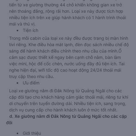
tiến từ xe giường thường 44 chỗ khiến không gian xe trở
nên thoáng đãng, rộng rãi hơn. Loại xe này được tích hợp
nhiều tiện ích trên xe giúp hành khách có 1 hành trình thoải
mái và thú vị.
Tiện ích
Trong mỗi cabin của loại xe này đều được trang bị màn hình
tivi riêng. Khe điều hòa mát lạnh, đèn đọc sách nhiều chế độ
sáng để hành khách điều chỉnh theo nhu cầu của mình.Ổ
cắm sạc được thiết kế ngay bên cạnh chỗ nằm, bàn làm
việc mini, hộc để cốc chén, nước uống đầy đủ tiện ích. Tai
nghe hiện đại, wifi tốc độ cao hoạt động 24/24 thoải mái
truy cập theo nhu cầu.
Ưu điểm
Loại xe giường nằm đi Đắk Nông từ Quảng Ngãi cho các
cặp đôi tạo cho khách hàng cảm giác thoải mái, riêng tư khi
di chuyển trên tuyến đường dài. Nhiều tiện ích, sang trọng,
dịch vụ cung cấp cho hành khách luôn ở mức tốt nhất.
d. Xe giường nằm đi Đắk Nông từ Quảng Ngãi cho các cặp
đôi
Giới thiệu