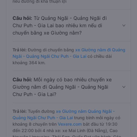
nếu đường đi khá thuận lợi
Câu hỏi:
Từ Quảng Ngãi - Quảng Ngãi đi
Chư Pưh - Gia Lai bao nhiêu km nếu di
chuyển bằng xe Giường nằm?
Trả lời:
Đường di chuyển bằng
xe Giường nằm đi Quảng
Ngãi - Quảng Ngãi Chư Pưh - Gia Lai
có chiều dài
khoảng 364 km.
Câu hỏi:
Mỗi ngày có bao nhiêu chuyến xe
Giường nằm đi Quảng Ngãi - Quảng Ngãi
Chư Pưh - Gia Lai?
Trả lời:
Tuyến đường
xe Giường nằm Quảng Ngãi -
Quảng Ngãi Chư Pưh - Gia Lai
trung bình mỗi ngày có
khoảng 8 chuyến trên
Vexere.com
bắt đầu từ 19:30
đến 22:00 bởi 4 nhà xe: xe Mai Linh (Đà Nẵng), Cao
Nguyên Limousine, Thái Sơn, Quốc Đạt vận hành. Các