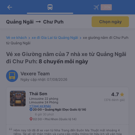
arrow_back
Tải app Vexere ngay!
Tải app Vexere
-30k
Mở app
Mở app
Nhận ưu đãi thành viên độc
-30k/ghế khi đặt vé máy bay qua
quyền
app
Quảng Ngãi
Chư Pưh
Chọn ngày
Vé xe khách
xe đi Gia Lai từ Quảng Ngãi
xe giường nằm đi Chư Pưh
từ Quảng Ngãi
Vé xe Giường nằm của 7 nhà xe từ Quảng Ngãi
đi Chư Pưh
: 8 chuyến mỗi ngày
Vexere Team
Ngày cập nhật: 07/08/2026
Thái Sơn
4.7
Limousine 22 phòng
(376 đánh giá)
Limousine 24 Phòng
+1 loại xe khác
20:00 • Quảng Ngãi (Dọc Quốc lộ 1A)
6 giờ 30 phút
02:30 • Phú Nhơn (Quốc lộ 14)
Hôm nay tôi đã đi xe van từ Nha Trang đến Buôn Ma Thuột mất khoảng 4
tiếng. Tài xế rất thân thiện và cung cấp nhiều thông tin hữu ích về văn hóa