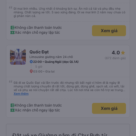
Đi mai linh nhiều. Ưng nhất ở khoảng lịch sự. Ăn nói cả tài và phụ đều nhẹ
nhàng. Chất lượng xe tốt. 5 sao xứng đáng. Đi xe mai linh 2 năm nay chưa có
gì phàn nàn cả.
Không cần thanh toán trước
Xem giá
Xác nhận chỗ ngay lập tức
Quốc Đạt
4.0
Limousine giường nằm 24 chỗ
(672 đánh giá)
22:00 • Quảng Ngãi (dọc QL1A)
5 giờ
03:00 • Gia lai
Đã đi xe Quốc Đạt vài lần trước đó nhưng rất bất ngờ vì hôm đi là ngày lễ
nhưng chất lượng chuyến đi rất tốt, đúng giờ, đúng ghế, sạch sẽ, có wifi, tài
xế và phụ xe nói chuyện rất dễ chịu. Lúc tới nơi nhà xe còn hỗ trợ xe trung
chuyển tới tận nhà. 10đ cho nhà xe, hy vọng nhà xe duy trì được chất lượng
Xem thêm
này. Cảm ơn
Không cần thanh toán trước
Xem giá
Xác nhận chỗ ngay lập tức
Đặt vé xe Giường nằm đi Chư Pưh từ