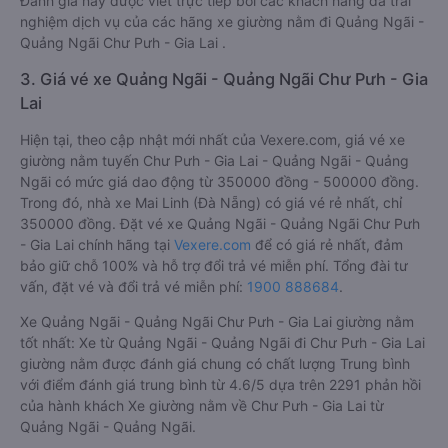
Đánh giá này được viết trực tiếp bởi các khách hàng đã trải
nghiệm dịch vụ của các hãng xe giường nằm đi Quảng Ngãi -
Quảng Ngãi Chư Pưh - Gia Lai .
3. Giá vé xe Quảng Ngãi - Quảng Ngãi Chư Pưh - Gia
Lai
Hiện tại, theo cập nhật mới nhất của Vexere.com, giá vé xe
giường nằm tuyến Chư Pưh - Gia Lai - Quảng Ngãi - Quảng
Ngãi có mức giá dao động từ 350000 đồng - 500000 đồng.
Trong đó, nhà xe Mai Linh (Đà Nẵng) có giá vé rẻ nhất, chỉ
350000 đồng. Đặt vé xe Quảng Ngãi - Quảng Ngãi Chư Pưh
- Gia Lai chính hãng tại
Vexere.com
để có giá rẻ nhất, đảm
bảo giữ chỗ 100% và hỗ trợ đổi trả vé miễn phí. Tổng đài tư
vấn, đặt vé và đổi trả vé miễn phí:
1900 888684
.
Xe Quảng Ngãi - Quảng Ngãi Chư Pưh - Gia Lai giường nằm
tốt nhất: Xe từ Quảng Ngãi - Quảng Ngãi đi Chư Pưh - Gia Lai
giường nằm được đánh giá chung có chất lượng Trung bình
với điểm đánh giá trung bình từ 4.6/5 dựa trên 2291 phản hồi
của hành khách Xe giường nằm về Chư Pưh - Gia Lai từ
Quảng Ngãi - Quảng Ngãi.