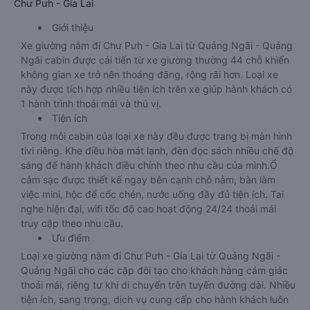
Chư Pưh - Gia Lai
Giới thiệu
Xe giường nằm đi Chư Pưh - Gia Lai từ Quảng Ngãi - Quảng
Ngãi cabin được cải tiến từ xe giường thường 44 chỗ khiến
không gian xe trở nên thoáng đãng, rộng rãi hơn. Loại xe
này được tích hợp nhiều tiện ích trên xe giúp hành khách có
1 hành trình thoải mái và thú vị.
Tiện ích
Trong mỗi cabin của loại xe này đều được trang bị màn hình
tivi riêng. Khe điều hòa mát lạnh, đèn đọc sách nhiều chế độ
sáng để hành khách điều chỉnh theo nhu cầu của mình.Ổ
cắm sạc được thiết kế ngay bên cạnh chỗ nằm, bàn làm
việc mini, hộc để cốc chén, nước uống đầy đủ tiện ích. Tai
nghe hiện đại, wifi tốc độ cao hoạt động 24/24 thoải mái
truy cập theo nhu cầu.
Ưu điểm
Loại xe giường nằm đi Chư Pưh - Gia Lai từ Quảng Ngãi -
Quảng Ngãi cho các cặp đôi tạo cho khách hàng cảm giác
thoải mái, riêng tư khi di chuyển trên tuyến đường dài. Nhiều
tiện ích, sang trọng, dịch vụ cung cấp cho hành khách luôn