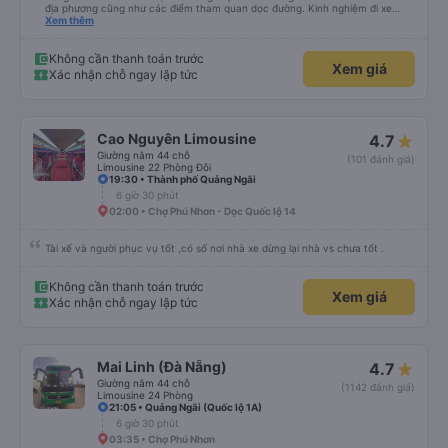
địa phương cũng như các điểm tham quan dọc đường. Kinh nghiệm đi xe
buýt ở nhiều vùng khác nhau trên khắp Việt Nam trước đây của chúng tôi
Xem thêm
khá đáng sợ vì các tài xế thường làm mọi cách để vượt qua những đoạn
đường tắc nghẽn. Tài xế này là người lái xe an toàn nhất mà chúng tôi từng
gặp. Chúng tôi rất khuyến khích sử dụng dịch vụ vận chuyển của Thai Son.
Không cần thanh toán trước
Xem giá
Xác nhận chỗ ngay lập tức
Cao Nguyên Limousine
4.7
Giường nằm 44 chỗ
(101 đánh giá)
Limousine 22 Phòng Đôi
19:30 • Thành phố Quảng Ngãi
6 giờ 30 phút
02:00 • Chợ Phú Nhơn - Dọc Quốc lộ 14
Tài xế và người phục vụ tốt ,có số nơi nhà xe dừng lại nhà vs chưa tốt .
Không cần thanh toán trước
Xem giá
Xác nhận chỗ ngay lập tức
Mai Linh (Đà Nẵng)
4.7
Giường nằm 44 chỗ
(1142 đánh giá)
Limousine 24 Phòng
21:05 • Quảng Ngãi (Quốc lộ 1A)
6 giờ 30 phút
03:35 • Chợ Phú Nhơn