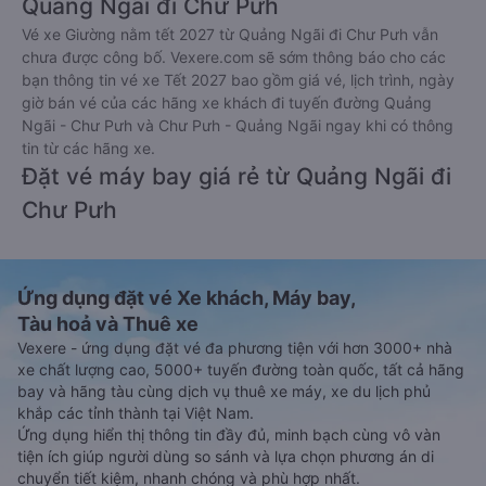
Quảng Ngãi đi Chư Pưh
Vé xe Giường nằm tết 2027 từ Quảng Ngãi đi Chư Pưh vẫn
chưa được công bố. Vexere.com sẽ sớm thông báo cho các
bạn thông tin vé xe Tết 2027 bao gồm giá vé, lịch trình, ngày
giờ bán vé của các hãng xe khách đi tuyến đường Quảng
Ngãi - Chư Pưh và Chư Pưh - Quảng Ngãi ngay khi có thông
tin từ các hãng xe.
Đặt vé máy bay giá rẻ từ Quảng Ngãi đi
Chư Pưh
Ứng dụng đặt vé Xe khách, Máy bay,
Tàu hoả và Thuê xe
Vexere - ứng dụng đặt vé đa phương tiện với hơn 3000+ nhà
xe chất lượng cao, 5000+ tuyến đường toàn quốc, tất cả hãng
bay và hãng tàu cùng dịch vụ thuê xe máy, xe du lịch phủ
khắp các tỉnh thành tại Việt Nam.
Ứng dụng hiển thị thông tin đầy đủ, minh bạch cùng vô vàn
tiện ích giúp người dùng so sánh và lựa chọn phương án di
chuyển tiết kiệm, nhanh chóng và phù hợp nhất.