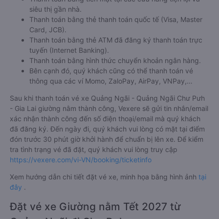
siêu thị gần nhà.
Thanh toán bằng thẻ thanh toán quốc tế (Visa, Master
Card, JCB).
Thanh toán bằng thẻ ATM đã đăng ký thanh toán trực
tuyến (Internet Banking).
Thanh toán bằng hình thức chuyển khoản ngân hàng.
Bên cạnh đó, quý khách cũng có thể thanh toán vé
thông qua các ví Momo, ZaloPay, AirPay, VNPay,…
Sau khi thanh toán vé xe Quảng Ngãi - Quảng Ngãi Chư Pưh
- Gia Lai giường nằm thành công, Vexere sẽ gửi tin nhắn/email
xác nhận thành công đến số điện thoại/email mà quý khách
đã đăng ký. Đến ngày đi, quý khách vui lòng có mặt tại điểm
đón trước 30 phút giờ khởi hành để chuẩn bị lên xe. Để kiểm
tra tình trạng vé đã đặt, quý khách vui lòng truy cập
https://vexere.com/vi-VN/booking/ticketinfo
Xem hướng dẫn chi tiết đặt vé xe, minh họa bằng hình ảnh
tại
đây
.
Đặt vé xe Giường nằm Tết 2027 từ