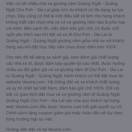
Việc có rất nhiều nhà xe giường nằm Quảng Ngãi - Quảng
Ngãi Chư Pưh - Gia Lai giúp cho du khách có đa dạng sự lựa
chọn. Đây cũng có thể là một điều bất lợi làm cho hàng khách
không biết nên chọn nhà xe có xe giường nằm nào là phù hợp
với mình. Bên cạnh đó, việc đảm bảo giữ chỗ, có được chỗ
ngồi yêu thích sau khi đặt vé xe đi Chư Pưh - Gia Lai từ
Quảng Ngãi - Quảng Ngãi giường nằm giữa nhà xe với khách
hàng sau khi đặt trực tiếp vẫn chưa được đảm bảo 100%.
Cho nên để dễ dàng so sánh giá, xem đánh giá chất lượng
các nhà xe đi, được đảm bảo quyền lợi cao nhất, được hưởng
nhiều ưu đãi giảm giá vé xe giường nằm đi Chư Pưh - Gia Lai
từ Quảng Ngãi - Quảng Ngãi, hành khách có thể đặt mua tại
website Vexere.com- Hệ thống đặt vé xe khách chất lượng,
và uy tín nhất tại Việt Nam, đảm bảo giữ chỗ 100%. Đối với
bất cứ giao dịch đặt mua vé xe giường nằm đi Quảng Ngãi -
Quảng Ngãi Chư Pưh - Gia Lai nào của quý khách tại trang
web Vexere.com đều được Vexere cam kết giải quyết sự cố.
Chính sách tặng coupon giảm giá hoặc hoàn tiền sẽ tùy theo
từng trường hợp sự việc.
Hướng dẫn đặt vé tại Vexere.com: