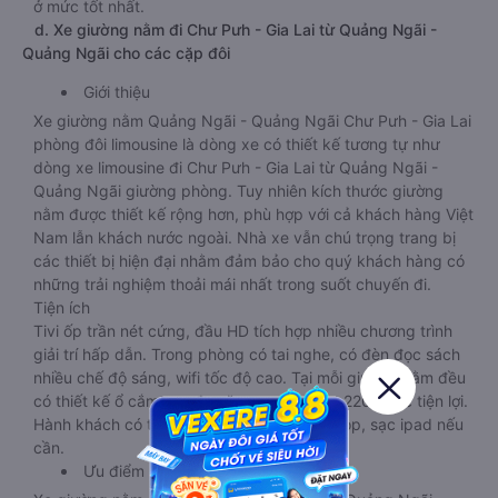
ở mức tốt nhất.
d. Xe giường nằm đi Chư Pưh - Gia Lai từ Quảng Ngãi -
Quảng Ngãi cho các cặp đôi
Giới thiệu
Xe giường nằm Quảng Ngãi - Quảng Ngãi Chư Pưh - Gia Lai
phòng đôi limousine là dòng xe có thiết kế tương tự như
dòng xe limousine đi Chư Pưh - Gia Lai từ Quảng Ngãi -
Quảng Ngãi giường phòng. Tuy nhiên kích thước giường
nằm được thiết kế rộng hơn, phù hợp với cả khách hàng Việt
Nam lẫn khách nước ngoài. Nhà xe vẫn chú trọng trang bị
các thiết bị hiện đại nhằm đảm bảo cho quý khách hàng có
những trải nghiệm thoải mái nhất trong suốt chuyến đi.
Tiện ích
Tivi ốp trần nét cứng, đầu HD tích hợp nhiều chương trình
giải trí hấp dẫn. Trong phòng có tai nghe, có đèn đọc sách
nhiều chế độ sáng, wifi tốc độ cao. Tại mỗi giường nằm đều
có thiết kế ổ cắm sạc đa năng nguồn điện 220v cực tiện lợi.
Hành khách có thể sạc điện thoại, sạc laptop, sạc ipad nếu
cần.
Ưu điểm