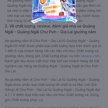
Xe giường nằm đôi đi Chư Pưh - Gia Lai từ Quảng Ngãi -
Quảng Ngãi này phù hợp cho các cặp đôi hoặc gia đình có
bé nhỏ vì diện tích phòng rộng, riêng tư. Một điểm cộng lớn
cho loại xe này là không bắt khách dọc đường, tránh được
tình trạng bị nhồi nhét trong quá trình di chuyển.
2. Về chất lượng, review, đánh giá nhà xe Quảng
Ngãi - Quảng Ngãi Chư Pưh - Gia Lai giường nằm
Xe giường nằm đi Chư Pưh - Gia Lai từ Quảng Ngãi - Quảng
Ngãi tốt nhất được phân loại chất lượng dựa trên đánh giá từ
1 đến 5 của khách hàng với các tiêu chí như: Chất lượng xe
giường nằm, Đúng giờ, Chất lượng phục vụ trên
Vexere.com
.
Đánh giá này được viết trực tiếp bởi các khách hàng đã trải
nghiệm các hãng Xe Quảng Ngãi - Quảng Ngãi đi Chư Pưh -
Gia Lai.
Xe giường nằm đi Chư Pưh - Gia Lai từ Quảng Ngãi - Quảng
Ngãi được phân loại chất lượng tốt nhất là xe Mai Linh (Đà
Nẵng) đi Chư Pưh - Gia Lai từ Quảng Ngãi - Quảng Ngãi đạt
4.7 / 5 điểm dựa trên các tiêu chí như: Chất lượng xe, Đúng
giờ, Chất lượng phục vụ.