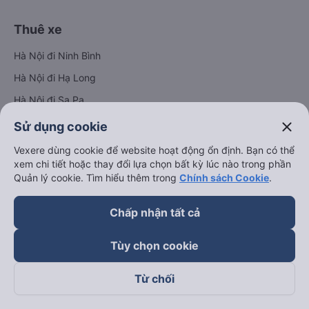
Thuê xe
Hà Nội đi Ninh Bình
Hà Nội đi Hạ Long
Hà Nội đi Sa Pa
Hà Nội đi Tam Đảo
close
Sử dụng cookie
Đà Nẵng đi Hội An
Vexere dùng cookie để website hoạt động ổn định. Bạn có thể
xem chi tiết hoặc thay đổi lựa chọn bất kỳ lúc nào trong phần
Đà Nẵng đi Huế
Quản lý cookie. Tìm hiểu thêm trong
Chính sách Cookie
.
Hải Phòng đi Hà Nội
Xem tất cả tuyến đường
Chấp nhận tất cả
Tùy chọn cookie
Từ chối