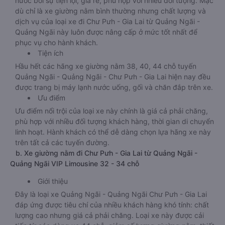
nước bởi sự tiện lợi, giá rẻ, phù hợp với nhiều đối tượng. Mặc
dù chỉ là xe giường nằm bình thường nhưng chất lượng và
dịch vụ của loại xe đi Chư Pưh - Gia Lai từ Quảng Ngãi -
Quảng Ngãi này luôn được nâng cấp ở mức tốt nhất để
phục vụ cho hành khách.
Tiện ích
Hầu hết các hãng xe giường nằm 38, 40, 44 chỗ tuyến
Quảng Ngãi - Quảng Ngãi - Chư Pưh - Gia Lai hiện nay đều
được trang bị máy lạnh nước uống, gối và chăn đắp trên xe.
Ưu điểm
Ưu điểm nổi trội của loại xe này chính là giá cả phải chăng,
phù hợp với nhiều đối tượng khách hàng, thời gian di chuyển
linh hoạt. Hành khách có thể dễ dàng chọn lựa hãng xe này
trên tất cả các tuyến đường.
b. Xe giường nằm đi Chư Pưh - Gia Lai từ Quảng Ngãi -
Quảng Ngãi VIP Limousine 32 - 34 chỗ
Giới thiệu
Đây là loại xe Quảng Ngãi - Quảng Ngãi Chư Pưh - Gia Lai
đáp ứng được tiêu chí của nhiều khách hàng khó tính: chất
lượng cao nhưng giá cả phải chăng. Loại xe này được cải