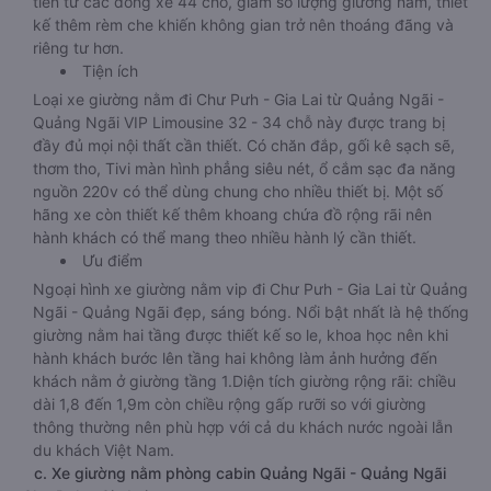
tiến từ các dòng xe 44 chỗ, giảm số lượng giường nằm, thiết
kế thêm rèm che khiến không gian trở nên thoáng đãng và
riêng tư hơn.
Tiện ích
Loại xe giường nằm đi Chư Pưh - Gia Lai từ Quảng Ngãi -
Quảng Ngãi VIP Limousine 32 - 34 chỗ này được trang bị
đầy đủ mọi nội thất cần thiết. Có chăn đắp, gối kê sạch sẽ,
thơm tho, Tivi màn hình phẳng siêu nét, ổ cắm sạc đa năng
nguồn 220v có thể dùng chung cho nhiều thiết bị. Một số
hãng xe còn thiết kế thêm khoang chứa đồ rộng rãi nên
hành khách có thể mang theo nhiều hành lý cần thiết.
Ưu điểm
Ngoại hình xe giường nằm vip đi Chư Pưh - Gia Lai từ Quảng
Ngãi - Quảng Ngãi đẹp, sáng bóng. Nổi bật nhất là hệ thống
giường nằm hai tầng được thiết kế so le, khoa học nên khi
hành khách bước lên tầng hai không làm ảnh hưởng đến
khách nằm ở giường tầng 1.Diện tích giường rộng rãi: chiều
dài 1,8 đến 1,9m còn chiều rộng gấp rưỡi so với giường
thông thường nên phù hợp với cả du khách nước ngoài lẫn
du khách Việt Nam.
c. Xe giường nằm phòng cabin Quảng Ngãi - Quảng Ngãi