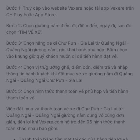
Bước 1: Truy cập vào website Vexere hoặc tải app Vexere trên
CH Play hoặc App Store.
Bước 2: Chọn giường nằm điểm đi, điểm đến, ngày đi, sau đó
chọn “TÌM VÉ XE”.
Bước 3: Chọn hãng xe đi Chư Pưh - Gia Lai từ Quảng Ngãi -
Quảng Ngãi giường nằm, giờ khởi hành phù hợp. Bấm chọn
vào khung giờ quý khách muốn đi để tiến hành đặt vé.
Bước 4: Chọn vị trí/giường ghế, điểm đón, điểm trả và nhập
thông tin hành khách khi đặt mua vé xe giường nằm đi Quảng
Ngãi - Quảng Ngãi Chư Pưh - Gia Lai
Bước 5: Chọn hình thức thanh toán vé phù hợp và tiến hành
thanh toán vé.
Việc đặt mua và thanh toán vé xe đi Chư Pưh - Gia Lai từ
Quảng Ngãi - Quảng Ngãi giường nằm cũng vô cùng đơn
giản, tiện lợi khi Vexere.com hỗ trợ đến 06 hình thức thanh
toán khác nhau bao gồm:
Thanh toán bằng tiền mặt tại các cửa hàng tiện lợi và