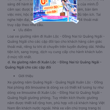
sáng để hành khách điều chỉnh theo nhu cầu của mình.Ổ
cắm sạc được thiết kế ngay bên cạnh chỗ nằm, bàn làm
việc mini, hộc để cốc chén, nước uống đầy đủ tiện ích. Tai
nghe hiện đại, wifi tốc độ cao hoạt động 24/24 thoải mái
truy cập theo nhu cầu.
Ưu điểm
Loại xe giường nằm đi Xuân Lộc - Đồng Nai từ Quảng Ngãi -
Quảng Ngãi cho các cặp đôi tạo cho khách hàng cảm giác
thoải mái, riêng tư khi di chuyển trên tuyến đường dài. Nhiều
tiện ích, sang trọng, dịch vụ cung cấp cho hành khách luôn
ở mức tốt nhất.
d. Xe giường nằm đi Xuân Lộc - Đồng Nai từ Quảng Ngãi -
Quảng Ngãi cho các cặp đôi
Giới thiệu
Xe giường nằm Quảng Ngãi - Quảng Ngãi Xuân Lộc - Đồng
Nai phòng đôi limousine là dòng xe có thiết kế tương tự như
dòng xe limousine đi Xuân Lộc - Đồng Nai từ Quảng Ngãi -
Quảng Ngãi giường phòng. Tuy nhiên kích thước giường
nằm được thiết kế rộng hơn, phù hợp với cả khách hàng Việt
Nam lẫn khách nước ngoài. Nhà xe vẫn chú trọng trang bị