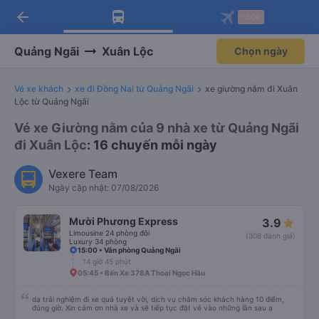
arrow_back
Tải app Vexere ngay!
Tải app Vexere
-30k
Mở app
Mở app
Nhận ưu đãi thành viên độc
-30k/ghế khi đặt vé máy bay qua
quyền
app
Quảng Ngãi
Xuân Lộc
Chọn ngày
Vé xe khách
xe đi Đồng Nai từ Quảng Ngãi
xe giường nằm đi Xuân
Lộc từ Quảng Ngãi
Vé xe Giường nằm của 9 nhà xe từ Quảng Ngãi
đi Xuân Lộc
: 16 chuyến mỗi ngày
Vexere Team
Ngày cập nhật: 07/08/2026
Mười Phương Express
3.9
Limousine 24 phòng đôi
(308 đánh giá)
Luxury 34 phòng
15:00 • Văn phòng Quảng Ngãi
14 giờ 45 phút
05:45 • Bến Xe 378A Thoại Ngọc Hầu
dạ trải nghiệm đi xe quá tuyệt vời, dịch vụ chăm sóc khách hàng 10 điểm,
đúng giờ. Xin cảm ơn nhà xe và sẽ tiếp tục đặt vé vào những lần sau ạ