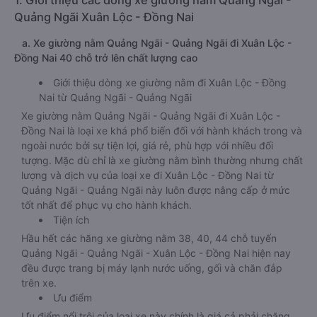
1. Giới thiệu các dòng xe giường nằm Quảng Ngãi -
Quảng Ngãi Xuân Lộc - Đồng Nai
a. Xe giường nằm Quảng Ngãi - Quảng Ngãi đi Xuân Lộc -
Đồng Nai 40 chỗ trở lên chất lượng cao
Giới thiệu dòng xe giường nằm đi Xuân Lộc - Đồng
Nai từ Quảng Ngãi - Quảng Ngãi
Xe giường nằm Quảng Ngãi - Quảng Ngãi đi Xuân Lộc -
Đồng Nai là loại xe khá phổ biến đối với hành khách trong và
ngoài nước bởi sự tiện lợi, giá rẻ, phù hợp với nhiều đối
tượng. Mặc dù chỉ là xe giường nằm bình thường nhưng chất
lượng và dịch vụ của loại xe đi Xuân Lộc - Đồng Nai từ
Quảng Ngãi - Quảng Ngãi này luôn được nâng cấp ở mức
tốt nhất để phục vụ cho hành khách.
Tiện ích
Hầu hết các hãng xe giường nằm 38, 40, 44 chỗ tuyến
Quảng Ngãi - Quảng Ngãi - Xuân Lộc - Đồng Nai hiện nay
đều được trang bị máy lạnh nước uống, gối và chăn đắp
trên xe.
Ưu điểm
Ưu điểm nổi trội của loại xe này chính là giá cả phải chăng,