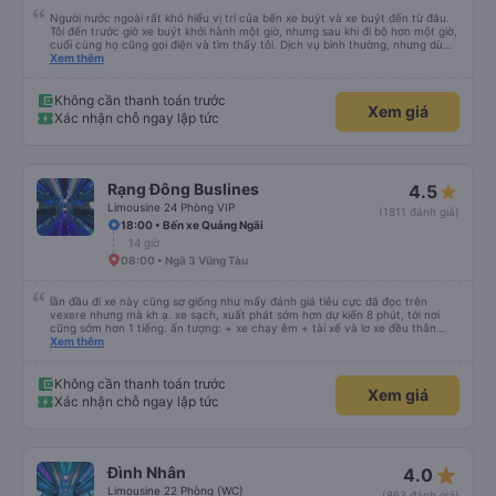
Người nước ngoài rất khó hiểu vị trí của bến xe buýt và xe buýt đến từ đâu.
Tôi đến trước giờ xe buýt khởi hành một giờ, nhưng sau khi đi bộ hơn một giờ,
cuối cùng họ cũng gọi điện và tìm thấy tôi. Dịch vụ bình thường, nhưng dù
sao thì tôi ngủ ngon hơn ở khách sạn vì tôi rất thoải mái. Sẽ tuyệt hơn nếu
Xem thêm
tiếng còi xe bớt to hơn. Nhưng tôi thích nó nên tôi cho điểm tối đa. Cảm ơn
bạn rất nhiều.
Không cần thanh toán trước
Xem giá
Xác nhận chỗ ngay lập tức
Rạng Đông Buslines
4.5
Limousine 24 Phòng VIP
(1811 đánh giá)
18:00 • Bến xe Quảng Ngãi
14 giờ
08:00 • Ngã 3 Vũng Tàu
lần đầu đi xe này cũng sợ giống như mấy đánh giá tiêu cực đã đọc trên
vexere nhưng mà kh ạ. xe sạch, xuất phát sớm hơn dự kiến 8 phút, tới nơi
cũng sớm hơn 1 tiếng. ấn tượng: + xe chạy êm + tài xế và lơ xe đều thân
thiện dễ thương. thật ra cũng kh tiếp xúc nhiều+ lắm nhưng cá nhân mình
Xem thêm
cảm thấy vậy + đồ ăn tối đa dạng, nêm nếm thì tùy người thấy hợp, cá nhân
mình thấy kh hợp lắm nhưng chưa đến mức tệ mình đi chuyến quảng ngãi -
an sương, xe dừng đúng 3 lần (cả ăn tối) cho khách đi vệ sinh. cái hay ở đây
Không cần thanh toán trước
Xem giá
là khi gần tới chỗ ăn tối sẽ có loa thông báo, loa báo là dừng 30p nhưng thực
Xác nhận chỗ ngay lập tức
tế chỉ dừng khoảng 25p, chắc do khách đã lên đông đủ. tóm lại thì lần đầu đi
xe này và sẽ có lần sau nếu có dịp, ấn tượng tốt
star_rate
Đình Nhân
4.0
Limousine 22 Phòng (WC)
(863 đánh giá)