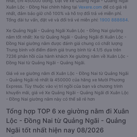
nhất, chỉ 450000 đồng. Đặt vé xe Quảng Ngãi - Quảng Ngãi
Xuân Lộc - Đồng Nai chính hãng tại
Vexere.com
để có giá rẻ
nhất, đảm bảo giữ chỗ 100% và hỗ trợ đổi trả vé miễn phí.
Tổng đài tư vấn, đặt vé và đổi trả vé miễn phí:
1900 888684
.
Xe Quảng Ngãi - Quảng Ngãi Xuân Lộc - Đồng Nai giường
nằm tốt nhất: Xe từ Quảng Ngãi - Quảng Ngãi đi Xuân Lộc -
Đồng Nai giường nằm được đánh giá chung có chất lượng
Trung bình với điểm đánh giá trung bình từ 4.1/5 dựa trên
7236 phản hồi của hành khách Xe giường nằm về Xuân Lộc -
Đồng Nai từ Quảng Ngãi - Quảng Ngãi.
Giá vé xe giường nằm đi Xuân Lộc - Đồng Nai từ Quảng Ngãi
- Quảng Ngãi rẻ nhất là 450000 của hãng xe Mười Phương
Express. Tùy thuộc vào vị trí ngồi của bạn và chương trình
khuyến mãi, giá vé Xe Quảng Ngãi - Quảng Ngãi đi Xuân Lộc
- Đồng Nai giường nằm này có thể sẽ rẻ hơn
Tổng hợp TOP 6 xe giường nằm đi Xuân
Lộc - Đồng Nai từ Quảng Ngãi - Quảng
Ngãi tốt nhất hiện nay 08/2026