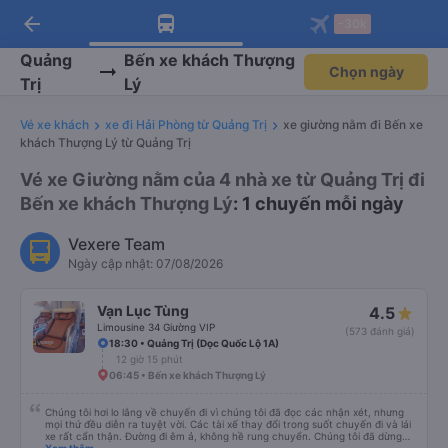
arrow_back
Tải app Vexere ngay!
Tải app Vexere
-30k
Mở app
Mở app
Nhận ưu đãi thành viên độc
-30k/ghế khi đặt vé máy bay qua
quyền
app
Quảng
Bến xe khách Thượng
Chọn ngày
Trị
Lý
Vé xe khách
xe đi Hải Phòng từ Quảng Trị
xe giường nằm đi Bến xe
khách Thượng Lý từ Quảng Trị
Vé xe Giường nằm của 4 nhà xe từ Quảng Trị đi
Bến xe khách Thượng Lý
: 1 chuyến mỗi ngày
Vexere Team
Ngày cập nhật: 07/08/2026
Vạn Lục Tùng
4.5
Limousine 34 Giường VIP
(573 đánh giá)
18:30 • Quảng Trị (Dọc Quốc Lộ 1A)
12 giờ 15 phút
06:45 • Bến xe khách Thượng Lý
Chúng tôi hơi lo lắng về chuyến đi vì chúng tôi đã đọc các nhận xét, nhưng
mọi thứ đều diễn ra tuyệt vời. Các tài xế thay đổi trong suốt chuyến đi và lái
xe rất cẩn thận. Đường đi êm ả, không hề rung chuyển. Chúng tôi đã dừng