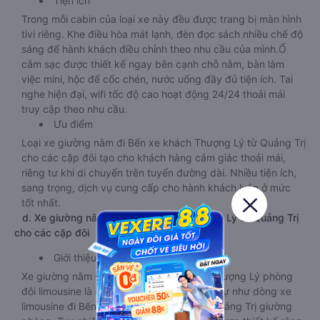
Tiện ích
Trong mỗi cabin của loại xe này đều được trang bị màn hình
tivi riêng. Khe điều hòa mát lạnh, đèn đọc sách nhiều chế độ
sáng để hành khách điều chỉnh theo nhu cầu của mình.Ổ
cắm sạc được thiết kế ngay bên cạnh chỗ nằm, bàn làm
việc mini, hộc để cốc chén, nước uống đầy đủ tiện ích. Tai
nghe hiện đại, wifi tốc độ cao hoạt động 24/24 thoải mái
truy cập theo nhu cầu.
Ưu điểm
Loại xe giường nằm đi Bến xe khách Thượng Lý từ Quảng Trị
cho các cặp đôi tạo cho khách hàng cảm giác thoải mái,
riêng tư khi di chuyển trên tuyến đường dài. Nhiều tiện ích,
sang trọng, dịch vụ cung cấp cho hành khách luôn ở mức
tốt nhất.
d. Xe giường nằm đi Bến xe khách Thượng Lý từ Quảng Trị
cho các cặp đôi
Giới thiệu
Xe giường nằm Quảng Trị Bến xe khách Thượng Lý phòng
đôi limousine là dòng xe có thiết kế tương tự như dòng xe
limousine đi Bến xe khách Thượng Lý từ Quảng Trị giường