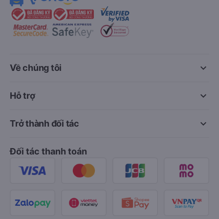
keyboard_arrow_down
Về chúng tôi
keyboard_arrow_down
Hỗ trợ
keyboard_arrow_down
Trở thành đối tác
Đối tác thanh toán