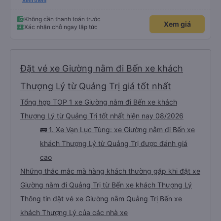
đủ số lần để đi vệ sinh và dừng lại để ăn tối. Nhìn chung, ghế ngồi có thể hơi
Xem thêm
ngắn đối với những người cao trên 180 cm nhưng đó không phải là vấn đề
lớn. Chúng tôi rất thích chuyến đi.
Không cần thanh toán trước
Xem giá
Xác nhận chỗ ngay lập tức
Đặt vé xe Giường nằm đi Bến xe khách
Thượng Lý từ Quảng Trị giá tốt nhất
Tổng hợp TOP 1 xe Giường nằm đi Bến xe khách
Thượng Lý từ Quảng Trị tốt nhất hiện nay 08/2026
🚌 1. Xe Vạn Lục Tùng: xe Giường nằm đi Bến xe
khách Thượng Lý từ Quảng Trị được đánh giá
cao
Những thắc mắc mà hàng khách thường gặp khi đặt xe
Giường nằm đi Quảng Trị từ Bến xe khách Thượng Lý
Thông tin đặt vé xe Giường nằm Quảng Trị Bến xe
khách Thượng Lý của các nhà xe