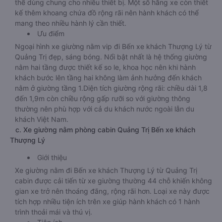
thể dùng chung cho nhiều thiết bị. Một số hãng xe còn thiết
kế thêm khoang chứa đồ rộng rãi nên hành khách có thể
mang theo nhiều hành lý cần thiết.
Ưu điểm
Ngoại hình xe giường nằm vip đi Bến xe khách Thượng Lý từ
Quảng Trị đẹp, sáng bóng. Nổi bật nhất là hệ thống giường
nằm hai tầng được thiết kế so le, khoa học nên khi hành
khách bước lên tầng hai không làm ảnh hưởng đến khách
nằm ở giường tầng 1.Diện tích giường rộng rãi: chiều dài 1,8
đến 1,9m còn chiều rộng gấp rưỡi so với giường thông
thường nên phù hợp với cả du khách nước ngoài lẫn du
khách Việt Nam.
c. Xe giường nằm phòng cabin Quảng Trị Bến xe khách
Thượng Lý
Giới thiệu
Xe giường nằm đi Bến xe khách Thượng Lý từ Quảng Trị
cabin được cải tiến từ xe giường thường 44 chỗ khiến không
gian xe trở nên thoáng đãng, rộng rãi hơn. Loại xe này được
tích hợp nhiều tiện ích trên xe giúp hành khách có 1 hành
trình thoải mái và thú vị.