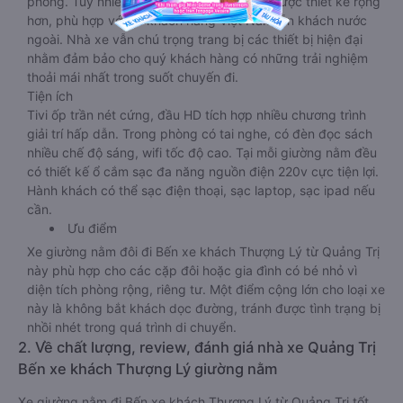
phòng. Tuy nhiên kích thước giường nằm được thiết kế rộng
hơn, phù hợp với cả khách hàng Việt Nam lẫn khách nước
ngoài. Nhà xe vẫn chú trọng trang bị các thiết bị hiện đại
nhằm đảm bảo cho quý khách hàng có những trải nghiệm
thoải mái nhất trong suốt chuyến đi.
Tiện ích
Tivi ốp trần nét cứng, đầu HD tích hợp nhiều chương trình
giải trí hấp dẫn. Trong phòng có tai nghe, có đèn đọc sách
nhiều chế độ sáng, wifi tốc độ cao. Tại mỗi giường nằm đều
có thiết kế ổ cắm sạc đa năng nguồn điện 220v cực tiện lợi.
Hành khách có thể sạc điện thoại, sạc laptop, sạc ipad nếu
cần.
Ưu điểm
Xe giường nằm đôi đi Bến xe khách Thượng Lý từ Quảng Trị
này phù hợp cho các cặp đôi hoặc gia đình có bé nhỏ vì
diện tích phòng rộng, riêng tư. Một điểm cộng lớn cho loại xe
này là không bắt khách dọc đường, tránh được tình trạng bị
nhồi nhét trong quá trình di chuyển.
2. Về chất lượng, review, đánh giá nhà xe Quảng Trị
Bến xe khách Thượng Lý giường nằm
Xe giường nằm đi Bến xe khách Thượng Lý từ Quảng Trị tốt