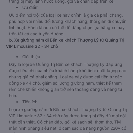
trang bị máy lạnh nước uống, gối và chăn đắp trên xe.
Ưu điểm
Ưu điểm nổi trội của loại xe này chính là giá cả phải chăng,
phù hợp với nhiều đối tượng khách hàng, thời gian di chuyển
linh hoạt. Hành khách có thể dễ dàng chọn lựa hãng xe này
trên tất cả các tuyến đường.
b. Xe giường nằm đi Bến xe khách Thượng Lý từ Quảng Trị
VIP Limousine 32 - 34 chỗ
Giới thiệu
Đây là loại xe Quảng Trị Bến xe khách Thượng Lý đáp ứng
được tiêu chí của nhiều khách hàng khó tính: chất lượng cao
nhưng giá cả phải chăng. Loại xe này được cải tiến từ các
dòng xe 44 chỗ, giảm số lượng giường nằm, thiết kế thêm
rèm che khiến không gian trở nên thoáng đãng và riêng tư
hơn.
Tiện ích
Loại xe giường nằm đi Bến xe khách Thượng Lý từ Quảng Trị
VIP Limousine 32 - 34 chỗ này được trang bị đầy đủ mọi nội
thất cần thiết. Có chăn đắp, gối kê sạch sẽ, thơm tho, Tivi
màn hình phẳng siêu nét, ổ cắm sạc đa năng nguồn 220v có