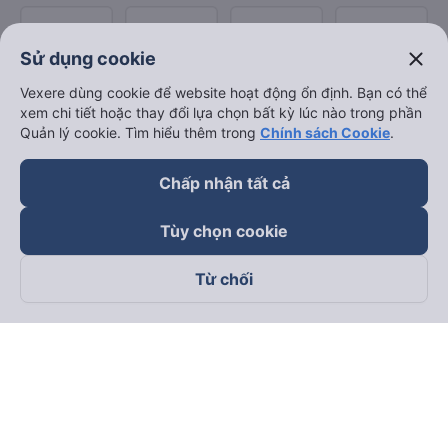
close
Sử dụng cookie
Vexere dùng cookie để website hoạt động ổn định. Bạn có thể
xem chi tiết hoặc thay đổi lựa chọn bất kỳ lúc nào trong phần
Quản lý cookie. Tìm hiểu thêm trong
Chính sách Cookie
.
Chấp nhận tất cả
Tùy chọn cookie
Từ chối
Theo dõi chúng tôi trên
Facebook
Tiktok
Youtube
Công ty TNHH Thương Mại Dịch Vụ Vexere
Địa chỉ đăng ký kinh doanh: 8C Chữ Đồng Tử, Phường Tân