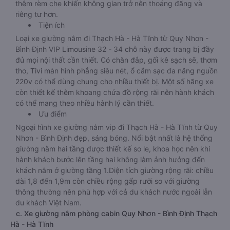
thêm rèm che khiến không gian trở nên thoáng đãng và
riêng tư hơn.
Tiện ích
Loại xe giường nằm đi Thạch Hà - Hà Tĩnh từ Quy Nhơn -
Bình Định VIP Limousine 32 - 34 chỗ này được trang bị đầy
đủ mọi nội thất cần thiết. Có chăn đắp, gối kê sạch sẽ, thơm
tho, Tivi màn hình phẳng siêu nét, ổ cắm sạc đa năng nguồn
220v có thể dùng chung cho nhiều thiết bị. Một số hãng xe
còn thiết kế thêm khoang chứa đồ rộng rãi nên hành khách
có thể mang theo nhiều hành lý cần thiết.
Ưu điểm
Ngoại hình xe giường nằm vip đi Thạch Hà - Hà Tĩnh từ Quy
Nhơn - Bình Định đẹp, sáng bóng. Nổi bật nhất là hệ thống
giường nằm hai tầng được thiết kế so le, khoa học nên khi
hành khách bước lên tầng hai không làm ảnh hưởng đến
khách nằm ở giường tầng 1.Diện tích giường rộng rãi: chiều
dài 1,8 đến 1,9m còn chiều rộng gấp rưỡi so với giường
thông thường nên phù hợp với cả du khách nước ngoài lẫn
du khách Việt Nam.
c. Xe giường nằm phòng cabin Quy Nhơn - Bình Định Thạch
Hà - Hà Tĩnh