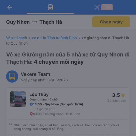
arrow_back
Tải app Vexere ngay!
Tải app Vexere
-30k
Mở app
Mở app
Nhận ưu đãi thành viên độc
-30k/ghế khi đặt vé máy bay qua
quyền
app
Quy Nhơn
Thạch Hà
Chọn ngày
Vé xe khách
xe đi Hà Tĩnh từ Bình Định
xe giường nằm đi Thạch Hà
từ Quy Nhơn
Vé xe Giường nằm của 5 nhà xe từ Quy Nhơn đi
Thạch Hà
: 4 chuyến mỗi ngày
Vexere Team
Ngày cập nhật: 07/08/2026
Lộc Thủy
3.5
Giường nằm 46 chỗ
(30 đánh giá)
16:00 • Quy Nhơn (Dọc quốc lộ 1A)
11 giờ 30 phút
03:30 • Đường tránh TP Hà Tĩnh
Nhân viên nhã nhặn, nhiệt tình. Xe mới, sạch sẽ. Các bữa ăn rất ngon và
đàng hoàng. Nói chung là hài lòng.