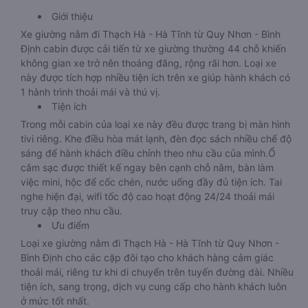
Giới thiệu
Xe giường nằm đi Thạch Hà - Hà Tĩnh từ Quy Nhơn - Bình
Định cabin được cải tiến từ xe giường thường 44 chỗ khiến
không gian xe trở nên thoáng đãng, rộng rãi hơn. Loại xe
này được tích hợp nhiều tiện ích trên xe giúp hành khách có
1 hành trình thoải mái và thú vị.
Tiện ích
Trong mỗi cabin của loại xe này đều được trang bị màn hình
tivi riêng. Khe điều hòa mát lạnh, đèn đọc sách nhiều chế độ
sáng để hành khách điều chỉnh theo nhu cầu của mình.Ổ
cắm sạc được thiết kế ngay bên cạnh chỗ nằm, bàn làm
việc mini, hộc để cốc chén, nước uống đầy đủ tiện ích. Tai
nghe hiện đại, wifi tốc độ cao hoạt động 24/24 thoải mái
truy cập theo nhu cầu.
Ưu điểm
Loại xe giường nằm đi Thạch Hà - Hà Tĩnh từ Quy Nhơn -
Bình Định cho các cặp đôi tạo cho khách hàng cảm giác
thoải mái, riêng tư khi di chuyển trên tuyến đường dài. Nhiều
tiện ích, sang trọng, dịch vụ cung cấp cho hành khách luôn
ở mức tốt nhất.