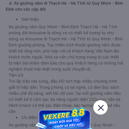
d. Xe giường nằm đi Thạch Hà - Hà Tĩnh từ Quy Nhơn - Bình
Định cho các cặp đôi
Giới thiệu
Xe giường nằm Quy Nhơn - Bình Định Thạch Hà - Hà Tĩnh
phòng đôi limousine là dòng xe có thiết kế tương tự như
dòng xe limousine đi Thạch Hà - Hà Tĩnh từ Quy Nhơn - Bình
Định giường phòng. Tuy nhiên kích thước giường nằm được
thiết kế rộng hơn, phù hợp với cả khách hàng Việt Nam lẫn
khách nước ngoài. Nhà xe vẫn chú trọng trang bị các thiết
bị hiện đại nhằm đảm bảo cho quý khách hàng có những trải
nghiệm thoải mái nhất trong suốt chuyến đi.
Tiện ích
Tivi ốp trần nét cứng, đầu HD tích hợp nhiều chương trình
giải trí hấp dẫn. Trong phòng có tai nghe, có đèn đọc sách
nhiều chế độ sáng, wifi tốc độ cao. Tại mỗi giường nằm đều
có thiết kế ổ cắm sạc đa năng nguồn điện 220v cực tiện lợi.
Hành khách có thể sạc điện thoại, sạc laptop, sạc ipad nếu
cần.
Ưu điểm
Xe giường nằm đôi đi Thạch Hà - Hà Tĩnh từ Quy Nhơn -