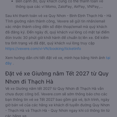
Bên cạnh đó, quý khách cũng có thể thanh toán vé
thông qua các ví Momo, ZaloPay, AirPay, VNPay,…
Sau khi thanh toán vé xe Quy Nhơn - Bình Định Thạch Hà - Hà
Tĩnh giường nằm thành công, Vexere sẽ gửi tin nhắn/email
xác nhận thành công đến số điện thoại/email mà quý khách
đã đăng ký. Đến ngày đi, quý khách vui lòng có mặt tại điểm
đón trước 30 phút giờ khởi hành để chuẩn bị lên xe. Để kiểm
tra tình trạng vé đã đặt, quý khách vui lòng truy cập
https://vexere.com/vi-VN/booking/ticketinfo
Xem hướng dẫn chi tiết đặt vé xe, minh họa bằng hình ảnh
tại
đây
.
Đặt vé xe Giường nằm Tết 2027 từ Quy
Nhơn đi Thạch Hà
Vé xe Giường nằm tết 2027 từ Quy Nhơn đi Thạch Hà vẫn
chưa được công bố. Vexere.com sẽ sớm thông báo cho các
bạn thông tin vé xe Tết 2027 bao gồm giá vé, lịch trình, ngày
giờ bán vé của các hãng xe khách đi tuyến đường Quy Nhơn
- Thạch Hà và Thạch Hà - Quy Nhơn ngay khi có thông tin từ
các hãng xe.