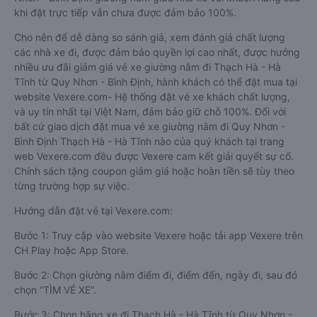
khi đặt trực tiếp vẫn chưa được đảm bảo 100%.
Cho nên để dễ dàng so sánh giá, xem đánh giá chất lượng
các nhà xe đi, được đảm bảo quyền lợi cao nhất, được hưởng
nhiều ưu đãi giảm giá vé xe giường nằm đi Thạch Hà - Hà
Tĩnh từ Quy Nhơn - Bình Định, hành khách có thể đặt mua tại
website Vexere.com- Hệ thống đặt vé xe khách chất lượng,
và uy tín nhất tại Việt Nam, đảm bảo giữ chỗ 100%. Đối với
bất cứ giao dịch đặt mua vé xe giường nằm đi Quy Nhơn -
Bình Định Thạch Hà - Hà Tĩnh nào của quý khách tại trang
web Vexere.com đều được Vexere cam kết giải quyết sự cố.
Chính sách tặng coupon giảm giá hoặc hoàn tiền sẽ tùy theo
từng trường hợp sự việc.
Hướng dẫn đặt vé tại Vexere.com:
Bước 1: Truy cập vào website Vexere hoặc tải app Vexere trên
CH Play hoặc App Store.
Bước 2: Chọn giường nằm điểm đi, điểm đến, ngày đi, sau đó
chọn “TÌM VÉ XE”.
Bước 3: Chọn hãng xe đi Thạch Hà - Hà Tĩnh từ Quy Nhơn -