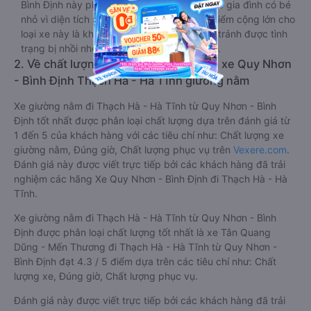
Bình Định này phù hợp cho các cặp đôi hoặc gia đình có bé
nhỏ vì diện tích phòng rộng, riêng tư. Một điểm cộng lớn cho
loại xe này là không bắt khách dọc đường, tránh được tình
trạng bị nhồi nhét trong quá trình di chuyển.
2. Về chất lượng, review, đánh giá nhà xe Quy Nhơn
- Bình Định Thạch Hà - Hà Tĩnh giường nằm
Xe giường nằm đi Thạch Hà - Hà Tĩnh từ Quy Nhơn - Bình
Định tốt nhất được phân loại chất lượng dựa trên đánh giá từ
1 đến 5 của khách hàng với các tiêu chí như: Chất lượng xe
giường nằm, Đúng giờ, Chất lượng phục vụ trên
Vexere.com
.
Đánh giá này được viết trực tiếp bởi các khách hàng đã trải
nghiệm các hãng Xe Quy Nhơn - Bình Định đi Thạch Hà - Hà
Tĩnh.
Xe giường nằm đi Thạch Hà - Hà Tĩnh từ Quy Nhơn - Bình
Định được phân loại chất lượng tốt nhất là xe Tân Quang
Dũng - Mến Thương đi Thạch Hà - Hà Tĩnh từ Quy Nhơn -
Bình Định đạt 4.3 / 5 điểm dựa trên các tiêu chí như: Chất
lượng xe, Đúng giờ, Chất lượng phục vụ.
Đánh giá này được viết trực tiếp bởi các khách hàng đã trải