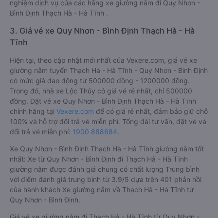
nghiệm dịch vụ của các hãng xe giường nằm đi Quy Nhơn -
Bình Định Thạch Hà - Hà Tĩnh .
3. Giá vé xe Quy Nhơn - Bình Định Thạch Hà - Hà
Tĩnh
Hiện tại, theo cập nhật mới nhất của Vexere.com, giá vé xe
giường nằm tuyến Thạch Hà - Hà Tĩnh - Quy Nhơn - Bình Định
có mức giá dao động từ 500000 đồng - 1200000 đồng.
Trong đó, nhà xe Lộc Thủy có giá vé rẻ nhất, chỉ 500000
đồng. Đặt vé xe Quy Nhơn - Bình Định Thạch Hà - Hà Tĩnh
chính hãng tại
Vexere.com
để có giá rẻ nhất, đảm bảo giữ chỗ
100% và hỗ trợ đổi trả vé miễn phí. Tổng đài tư vấn, đặt vé và
đổi trả vé miễn phí:
1900 888684
.
Xe Quy Nhơn - Bình Định Thạch Hà - Hà Tĩnh giường nằm tốt
nhất: Xe từ Quy Nhơn - Bình Định đi Thạch Hà - Hà Tĩnh
giường nằm được đánh giá chung có chất lượng Trung bình
với điểm đánh giá trung bình từ 3.9/5 dựa trên 401 phản hồi
của hành khách Xe giường nằm về Thạch Hà - Hà Tĩnh từ
Quy Nhơn - Bình Định.
Giá vé xe giường nằm đi Thạch Hà - Hà Tĩnh từ Quy Nhơn -