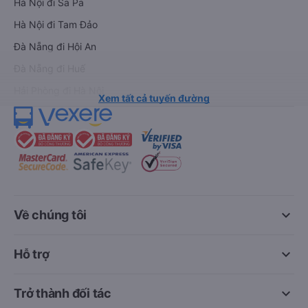
Hà Nội đi Sa Pa
Hà Nội đi Tam Đảo
Đà Nẵng đi Hội An
Đà Nẵng đi Huế
Hải Phòng đi Hà Nội
Xem tất cả tuyến đường
keyboard_arrow_down
Về chúng tôi
keyboard_arrow_down
Hỗ trợ
keyboard_arrow_down
Trở thành đối tác