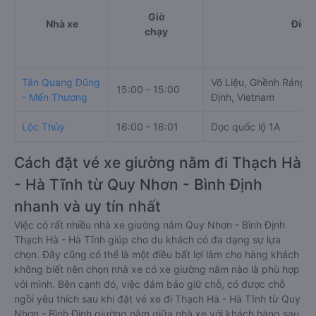
Giờ
Nhà xe
Điểm
chạy
Tân Quang Dũng
Võ Liệu, Ghềnh Ráng, 
15:00 - 15:00
- Mến Thương
Định, Vietnam
Lộc Thủy
16:00 - 16:01
Dọc quốc lộ 1A
Cách đặt vé xe giường nằm đi Thạch Hà
- Hà Tĩnh từ Quy Nhơn - Bình Định
nhanh và uy tín nhất
Việc có rất nhiều nhà xe giường nằm Quy Nhơn - Bình Định
Thạch Hà - Hà Tĩnh giúp cho du khách có đa dạng sự lựa
chọn. Đây cũng có thể là một điều bất lợi làm cho hàng khách
không biết nên chọn nhà xe có xe giường nằm nào là phù hợp
với mình. Bên cạnh đó, việc đảm bảo giữ chỗ, có được chỗ
ngồi yêu thích sau khi đặt vé xe đi Thạch Hà - Hà Tĩnh từ Quy
Nhơn - Bình Định giường nằm giữa nhà xe với khách hàng sau