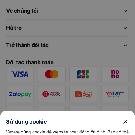
keyboard_arrow_down
Về chúng tôi
keyboard_arrow_down
Hỗ trợ
keyboard_arrow_down
Trở thành đối tác
Đối tác thanh toán
close
Sử dụng cookie
Vexere dùng cookie để website hoạt động ổn định. Bạn có thể