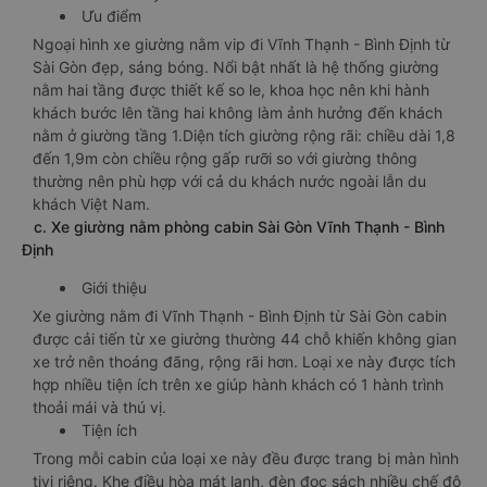
Ưu điểm
Ngoại hình xe giường nằm vip đi Vĩnh Thạnh - Bình Định từ
Sài Gòn đẹp, sáng bóng. Nổi bật nhất là hệ thống giường
nằm hai tầng được thiết kế so le, khoa học nên khi hành
khách bước lên tầng hai không làm ảnh hưởng đến khách
nằm ở giường tầng 1.Diện tích giường rộng rãi: chiều dài 1,8
đến 1,9m còn chiều rộng gấp rưỡi so với giường thông
thường nên phù hợp với cả du khách nước ngoài lẫn du
khách Việt Nam.
c. Xe giường nằm phòng cabin Sài Gòn Vĩnh Thạnh - Bình
Định
Giới thiệu
Xe giường nằm đi Vĩnh Thạnh - Bình Định từ Sài Gòn cabin
được cải tiến từ xe giường thường 44 chỗ khiến không gian
xe trở nên thoáng đãng, rộng rãi hơn. Loại xe này được tích
hợp nhiều tiện ích trên xe giúp hành khách có 1 hành trình
thoải mái và thú vị.
Tiện ích
Trong mỗi cabin của loại xe này đều được trang bị màn hình
tivi riêng. Khe điều hòa mát lạnh, đèn đọc sách nhiều chế độ