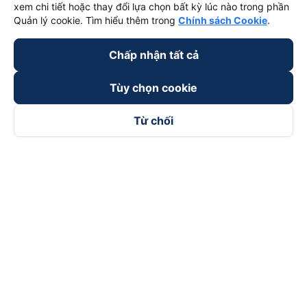
xem chi tiết hoặc thay đổi lựa chọn bất kỳ lúc nào trong phần
Quản lý cookie. Tìm hiểu thêm trong
Chính sách Cookie
.
Chấp nhận tất cả
Tùy chọn cookie
Từ chối
Theo dõi chúng tôi trên
Facebook
Tiktok
Youtube
Công ty TNHH Thương Mại Dịch Vụ Vexere
Địa chỉ đăng ký kinh doanh: 8C Chữ Đồng Tử, Phường Tân
Sơn Nhất, TP. Hồ Chí Minh, Việt Nam
Địa chỉ
:
Lầu 2, toà nhà H3 Circo Hoàng Diệu, 384 Hoàng Diệu,
Phường Khánh Hội, TP Hồ Chí Minh, Việt Nam
Tầng 3, toà nhà 101 Láng Hạ, 101 Láng Hạ, Phường Láng, TP.
Hà Nội, Việt Nam