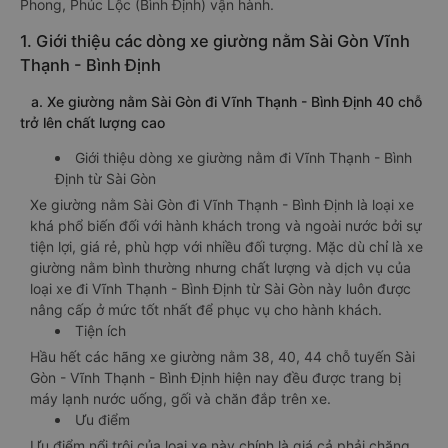
Phong, Phúc Lộc (Bình Định) vận hành.
1. Giới thiệu các dòng xe giường nằm Sài Gòn Vĩnh
Thạnh - Bình Định
a. Xe giường nằm Sài Gòn đi Vĩnh Thạnh - Bình Định 40 chỗ
trở lên chất lượng cao
Giới thiệu dòng xe giường nằm đi Vĩnh Thạnh - Bình
Định từ Sài Gòn
Xe giường nằm Sài Gòn đi Vĩnh Thạnh - Bình Định là loại xe
khá phổ biến đối với hành khách trong và ngoài nước bởi sự
tiện lợi, giá rẻ, phù hợp với nhiều đối tượng. Mặc dù chỉ là xe
giường nằm bình thường nhưng chất lượng và dịch vụ của
loại xe đi Vĩnh Thạnh - Bình Định từ Sài Gòn này luôn được
nâng cấp ở mức tốt nhất để phục vụ cho hành khách.
Tiện ích
Hầu hết các hãng xe giường nằm 38, 40, 44 chỗ tuyến Sài
Gòn - Vĩnh Thạnh - Bình Định hiện nay đều được trang bị
máy lạnh nước uống, gối và chăn đắp trên xe.
Ưu điểm
Ưu điểm nổi trội của loại xe này chính là giá cả phải chăng,