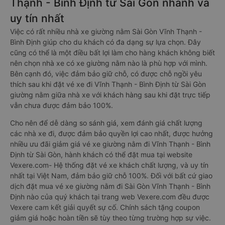
Thạnh - Bình Định từ Sài Gòn nhanh và
uy tín nhất
Việc có rất nhiều nhà xe giường nằm Sài Gòn Vĩnh Thạnh -
Bình Định giúp cho du khách có đa dạng sự lựa chọn. Đây
cũng có thể là một điều bất lợi làm cho hàng khách không biết
nên chọn nhà xe có xe giường nằm nào là phù hợp với mình.
Bên cạnh đó, việc đảm bảo giữ chỗ, có được chỗ ngồi yêu
thích sau khi đặt vé xe đi Vĩnh Thạnh - Bình Định từ Sài Gòn
giường nằm giữa nhà xe với khách hàng sau khi đặt trực tiếp
vẫn chưa được đảm bảo 100%.
Cho nên để dễ dàng so sánh giá, xem đánh giá chất lượng
các nhà xe đi, được đảm bảo quyền lợi cao nhất, được hưởng
nhiều ưu đãi giảm giá vé xe giường nằm đi Vĩnh Thạnh - Bình
Định từ Sài Gòn, hành khách có thể đặt mua tại website
Vexere.com- Hệ thống đặt vé xe khách chất lượng, và uy tín
nhất tại Việt Nam, đảm bảo giữ chỗ 100%. Đối với bất cứ giao
dịch đặt mua vé xe giường nằm đi Sài Gòn Vĩnh Thạnh - Bình
Định nào của quý khách tại trang web Vexere.com đều được
Vexere cam kết giải quyết sự cố. Chính sách tặng coupon
giảm giá hoặc hoàn tiền sẽ tùy theo từng trường hợp sự việc.