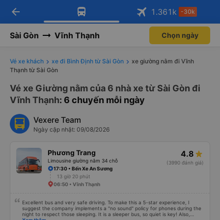
arrow_back
Tải app Vexere ngay!
Tải app Vexere
1.361
k
-30k
Mở app
Mở app
Nhận ưu đãi thành viên độc
-30k/ghế khi đặt vé máy bay qua
quyền
app
Sài Gòn
Vĩnh Thạnh
Chọn ngày
Vé xe khách
xe đi Bình Định từ Sài Gòn
xe giường nằm đi Vĩnh
Thạnh từ Sài Gòn
Vé xe Giường nằm của 6 nhà xe từ Sài Gòn đi
Vĩnh Thạnh
: 6 chuyến mỗi ngày
Vexere Team
Ngày cập nhật: 09/08/2026
Phương Trang
4.8
Limousine giường nằm 34 chỗ
(3990 đánh giá)
17:30 • Bến Xe An Sương
13 giờ 20 phút
06:50 • Vĩnh Thạnh
Excellent bus and very safe driving. To make this a 5-star experience, I
suggest the company implements a "no sound" policy for phones during the
night to respect those sleeping. It is a sleeper bus, so quiet is key! Also,