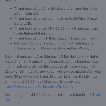
bao gồm:
Thanh toán bằng tiền mặt tại các cửa hàng tiện lợi và
siêu thị gần nhà.
Thanh toán bằng thẻ thanh toán quốc tế (Visa, Master
Card, JCB).
Thanh toán bằng thẻ ATM đã đăng ký thanh toán trực
tuyến (Internet Banking).
Thanh toán bằng hình thức chuyển khoản ngân hàng.
Bên cạnh đó, quý khách cũng có thể thanh toán vé
thông qua các ví Momo, ZaloPay, AirPay, VNPay,…
Sau khi thanh toán vé xe Sân bay Nội Bài Hoàng Mai - Nghệ
An giường nằm thành công, Vexere sẽ gửi tin nhắn/email xác
nhận thành công đến số điện thoại/email mà quý khách đã
đăng ký. Đến ngày đi, quý khách vui lòng có mặt tại điểm đón
trước 30 phút giờ khởi hành để chuẩn bị lên xe. Để kiểm tra
tình trạng vé đã đặt, quý khách vui lòng truy cập
https://vexere.com/vi-VN/booking/ticketinfo
Xem hướng dẫn chi tiết đặt vé xe, minh họa bằng hình ảnh
tại
đây
.