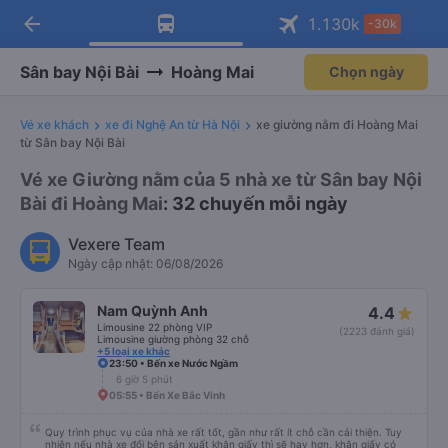
arrow_back
Tải app Vexere ngay!
Tải app Vexere
1.130
k
-30k
Mở app
Mở app
Nhận ưu đãi thành viên độc
-30k/ghế khi đặt vé máy bay qua
quyền
app
Sân bay Nội Bài
Hoàng Mai
Chọn ngày
Vé xe khách
xe đi Nghệ An từ Hà Nội
xe giường nằm đi Hoàng Mai
từ Sân bay Nội Bài
Vé xe Giường nằm của 5 nhà xe từ Sân bay Nội
Bài đi Hoàng Mai
: 32 chuyến mỗi ngày
Vexere Team
Ngày cập nhật: 06/08/2026
Nam Quỳnh Anh
4.4
Limousine 22 phòng VIP
(2223 đánh giá)
Limousine giường phòng 32 chỗ
+5 loại xe khác
23:50 • Bến xe Nước Ngầm
6 giờ 5 phút
05:55 • Bến Xe Bắc Vinh
Quy trình phục vụ của nhà xe rất tốt, gần như rất ít chỗ cần cải thiện. Tuy
nhiên nếu nhà xe đổi bên sản xuất khăn giấy thì sẽ hay hơn, khăn giấy có