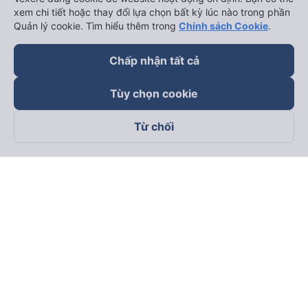
xem chi tiết hoặc thay đổi lựa chọn bất kỳ lúc nào trong phần
Quản lý cookie. Tìm hiểu thêm trong
Chính sách Cookie
.
Chấp nhận tất cả
Tùy chọn cookie
Từ chối
Theo dõi chúng tôi trên
Facebook
Tiktok
Youtube
Công ty TNHH Thương Mại Dịch Vụ Vexere
Địa chỉ đăng ký kinh doanh: 8C Chữ Đồng Tử, Phường Tân
Sơn Nhất, TP. Hồ Chí Minh, Việt Nam
Địa chỉ
:
Lầu 2, toà nhà H3 Circo Hoàng Diệu, 384 Hoàng Diệu,
Phường Khánh Hội, TP Hồ Chí Minh, Việt Nam
Tầng 3, toà nhà 101 Láng Hạ, 101 Láng Hạ, Phường Láng, TP.
Hà Nội, Việt Nam