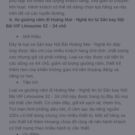
phù hợp với nhiều đối tượng khách hàng, thời gian di chuyển
linh hoạt. Hành khách có thể dễ dàng chọn lựa hãng xe này
trên tất cả các tuyến đường.
b. Xe giường nằm đi Hoàng Mai - Nghệ An từ Sân bay Nội
Bài VIP Limousine 32 - 34 chỗ
Giới thiệu
Đây là loại xe Sân bay Nội Bài Hoàng Mai - Nghệ An đáp
ứng được tiêu chí của nhiều khách hàng khó tính: chất lượng
cao nhưng giá cả phải chăng. Loại xe này được cải tiến từ
các dòng xe 44 chỗ, giảm số lượng giường nằm, thiết kế
thêm rèm che khiến không gian trở nên thoáng đãng và
riêng tư hơn.
Tiện ích
Loại xe giường nằm đi Hoàng Mai - Nghệ An từ Sân bay Nội
Bài VIP Limousine 32 - 34 chỗ này được trang bị đầy đủ mọi
nội thất cần thiết. Có chăn đắp, gối kê sạch sẽ, thơm tho,
Tivi màn hình phẳng siêu nét, ổ cắm sạc đa năng nguồn
220v có thể dùng chung cho nhiều thiết bị. Một số hãng xe
còn thiết kế thêm khoang chứa đồ rộng rãi nên hành khách
có thể mang theo nhiều hành lý cần thiết.
Ưu điểm