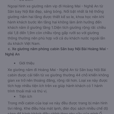
Ngoại hình xe giường nằm vip đi Hoàng Mai - Nghệ An từ
Sân bay Nội Bài đẹp, sáng bóng. Nổi bật nhất là hệ thống
giường nằm hai tầng được thiết kế so le, khoa học nên khi
hành khách bước lên tầng hai không làm ảnh hưởng đến
khách nằm ở giường tầng 1.Diện tích giường rộng rãi: chiều
dài 1,8 đến 1,9m còn chiều rộng gấp rưỡi so với giường
thông thường nên phù hợp với cả du khách nước ngoài lẫn
du khách Việt Nam.
c. Xe giường nằm phòng cabin Sân bay Nội Bài Hoàng Mai -
Nghệ An
Giới thiệu
Xe giường nằm đi Hoàng Mai - Nghệ An từ Sân bay Nội Bài
cabin được cải tiến từ xe giường thường 44 chỗ khiến không
gian xe trở nên thoáng đãng, rộng rãi hơn. Loại xe này được
tích hợp nhiều tiện ích trên xe giúp hành khách có 1 hành
trình thoải mái và thú vị.
Tiện ích
Trong mỗi cabin của loại xe này đều được trang bị màn hình
tivi riêng. Khe điều hòa mát lạnh, đèn đọc sách nhiều chế độ
sáng để hành khách điều chỉnh theo nhu cầu của mình.Ổ