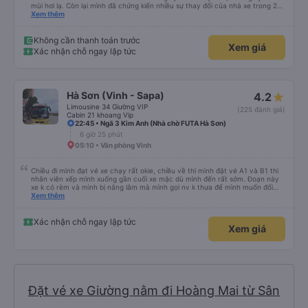
mùi hơi lạ. Còn lại mình đã chứng kiến nhiều sự thay đổi của nhà xe trong 2
tháng vừa rồi: tài xế và phụ xe ngày càng thân thiện, quy trình phục vụ rõ
Xem thêm
ràng và phục vụ nhanh chóng, đã giải quyết điểm nghẽn trung chuyển ở Hà
Nội khi đã phân vùng từng xe
Không cần thanh toán trước
Xem giá
Xác nhận chỗ ngay lập tức
Hà Sơn (Vinh - Sapa)
4.2
Limousine 34 Giường VIP
(225 đánh giá)
Cabin 21 khoang Vip
22:45 • Ngã 3 Kim Anh (Nhà chờ FUTA Hà Sơn)
6 giờ 25 phút
05:10 • Văn phòng Vinh
Chiều đi mình đạt vé xe chạy rất okie, chiều về thì mình đặt vé A1 và B1 thì
nhân viên xếp mình xuống gần cuối xe mặc dù mình đến rất sớm. Đoạn này
xe k có rèm và mình bị nắng lắm mà mình gọi nv k thưa để mình muốn đổi
chỗ. Đến Hà Nội mình chuyển sang xe khác cũng của hãng này đi rất thích,
Xem thêm
xe mới hơn, tiện nghi và sạch sẽ. Lái xe và nv cũng nhiệt tình.
Xác nhận chỗ ngay lập tức
Xem giá
Đặt vé xe Giường nằm đi Hoàng Mai từ Sân