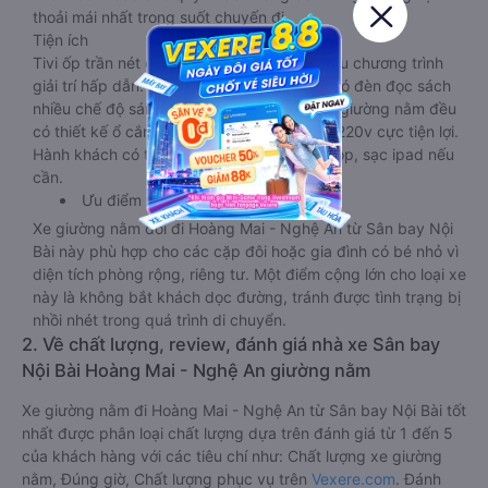
thoải mái nhất trong suốt chuyến đi.
Tiện ích
Tivi ốp trần nét cứng, đầu HD tích hợp nhiều chương trình
giải trí hấp dẫn. Trong phòng có tai nghe, có đèn đọc sách
nhiều chế độ sáng, wifi tốc độ cao. Tại mỗi giường nằm đều
có thiết kế ổ cắm sạc đa năng nguồn điện 220v cực tiện lợi.
Hành khách có thể sạc điện thoại, sạc laptop, sạc ipad nếu
cần.
Ưu điểm
Xe giường nằm đôi đi Hoàng Mai - Nghệ An từ Sân bay Nội
Bài này phù hợp cho các cặp đôi hoặc gia đình có bé nhỏ vì
diện tích phòng rộng, riêng tư. Một điểm cộng lớn cho loại xe
này là không bắt khách dọc đường, tránh được tình trạng bị
nhồi nhét trong quá trình di chuyển.
2. Về chất lượng, review, đánh giá nhà xe Sân bay
Nội Bài Hoàng Mai - Nghệ An giường nằm
Xe giường nằm đi Hoàng Mai - Nghệ An từ Sân bay Nội Bài tốt
nhất được phân loại chất lượng dựa trên đánh giá từ 1 đến 5
của khách hàng với các tiêu chí như: Chất lượng xe giường
nằm, Đúng giờ, Chất lượng phục vụ trên
Vexere.com
. Đánh