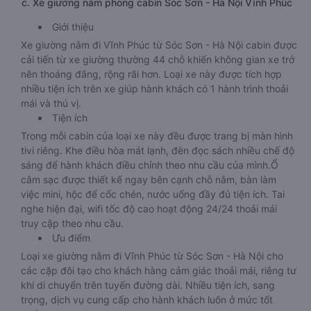
c. Xe giường nằm phòng cabin Sóc Sơn - Hà Nội Vĩnh Phúc
Giới thiệu
Xe giường nằm đi Vĩnh Phúc từ Sóc Sơn - Hà Nội cabin được
cải tiến từ xe giường thường 44 chỗ khiến không gian xe trở
nên thoáng đãng, rộng rãi hơn. Loại xe này được tích hợp
nhiều tiện ích trên xe giúp hành khách có 1 hành trình thoải
mái và thú vị.
Tiện ích
Trong mỗi cabin của loại xe này đều được trang bị màn hình
tivi riêng. Khe điều hòa mát lạnh, đèn đọc sách nhiều chế độ
sáng để hành khách điều chỉnh theo nhu cầu của mình.Ổ
cắm sạc được thiết kế ngay bên cạnh chỗ nằm, bàn làm
việc mini, hộc để cốc chén, nước uống đầy đủ tiện ích. Tai
nghe hiện đại, wifi tốc độ cao hoạt động 24/24 thoải mái
truy cập theo nhu cầu.
Ưu điểm
Loại xe giường nằm đi Vĩnh Phúc từ Sóc Sơn - Hà Nội cho
các cặp đôi tạo cho khách hàng cảm giác thoải mái, riêng tư
khi di chuyển trên tuyến đường dài. Nhiều tiện ích, sang
trọng, dịch vụ cung cấp cho hành khách luôn ở mức tốt