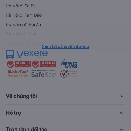
Hà Nội đi Sa Pa
Hà Nội đi Tam Đảo
Đà Nẵng đi Hội An
Đà Nẵng đi Huế
Hải Phòng đi Hà Nội
Xem tất cả tuyến đường
keyboard_arrow_down
Về chúng tôi
keyboard_arrow_down
Hỗ trợ
keyboard_arrow_down
Trở thành đối tác