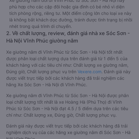
Xe giường nằm đôi đi Vĩnh Phúc từ Sóc Sơn - Hà Nội này
phù hợp cho các cặp đôi hoặc gia đình có bé nhỏ vì diện
tích phòng rộng, riêng tư. Một điểm cộng lớn cho loại xe này
là không bắt khách dọc đường, tránh được tình trạng bị nhồi
nhét trong quá trình di chuyển.
2. Về chất lượng, review, đánh giá nhà xe Sóc Sơn -
Hà Nội Vĩnh Phúc giường nằm
Xe giường nằm đi Vĩnh Phúc từ Sóc Sơn - Hà Nội tốt nhất
được phân loại chất lượng dựa trên đánh giá từ 1 đến 5 của
khách hàng với các tiêu chí như: Chất lượng xe giường nằm,
Đúng giờ, Chất lượng phục vụ trên
Vexere.com
. Đánh giá này
được viết trực tiếp bởi các khách hàng đã trải nghiệm các
hãng Xe Sóc Sơn - Hà Nội đi Vĩnh Phúc.
Xe giường nằm đi Vĩnh Phúc từ Sóc Sơn - Hà Nội được phân
loại chất lượng tốt nhất là xe Hoàng Hà (Phú Thọ) đi Vĩnh
Phúc từ Sóc Sơn - Hà Nội đạt 4.5 / 5 điểm dựa trên các tiêu
chí như: Chất lượng xe, Đúng giờ, Chất lượng phục vụ.
Đánh giá này được viết trực tiếp bởi các khách hàng đã trải
nghiệm dịch vụ của các hãng xe giường nằm đi Sóc Sơn - Hà
Nội Vĩnh Phúc .