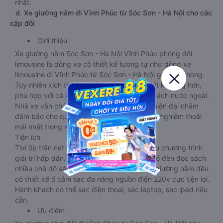
nhất.
d. Xe giường nằm đi Vĩnh Phúc từ Sóc Sơn - Hà Nội cho các
cặp đôi
Giới thiệu
Xe giường nằm Sóc Sơn - Hà Nội Vĩnh Phúc phòng đôi
limousine là dòng xe có thiết kế tương tự như dòng xe
limousine đi Vĩnh Phúc từ Sóc Sơn - Hà Nội giường phòng.
Tuy nhiên kích thước giường nằm được thiết kế rộng hơn,
phù hợp với cả khách hàng Việt Nam lẫn khách nước ngoài.
Nhà xe vẫn chú trọng trang bị các thiết bị hiện đại nhằm
đảm bảo cho quý khách hàng có những trải nghiệm thoải
mái nhất trong suốt chuyến đi.
Tiện ích
Tivi ốp trần nét cứng, đầu HD tích hợp nhiều chương trình
giải trí hấp dẫn. Trong phòng có tai nghe, có đèn đọc sách
nhiều chế độ sáng, wifi tốc độ cao. Tại mỗi giường nằm đều
có thiết kế ổ cắm sạc đa năng nguồn điện 220v cực tiện lợi.
Hành khách có thể sạc điện thoại, sạc laptop, sạc ipad nếu
cần.
Ưu điểm