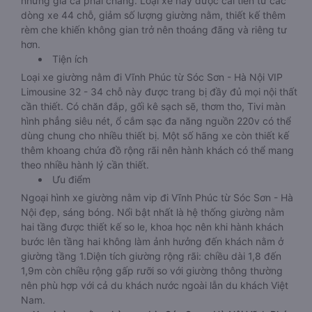
nhưng giá cả phải chăng. Loại xe này được cải tiến từ các
dòng xe 44 chỗ, giảm số lượng giường nằm, thiết kế thêm
rèm che khiến không gian trở nên thoáng đãng và riêng tư
hơn.
Tiện ích
Loại xe giường nằm đi Vĩnh Phúc từ Sóc Sơn - Hà Nội VIP
Limousine 32 - 34 chỗ này được trang bị đầy đủ mọi nội thất
cần thiết. Có chăn đắp, gối kê sạch sẽ, thơm tho, Tivi màn
hình phẳng siêu nét, ổ cắm sạc đa năng nguồn 220v có thể
dùng chung cho nhiều thiết bị. Một số hãng xe còn thiết kế
thêm khoang chứa đồ rộng rãi nên hành khách có thể mang
theo nhiều hành lý cần thiết.
Ưu điểm
Ngoại hình xe giường nằm vip đi Vĩnh Phúc từ Sóc Sơn - Hà
Nội đẹp, sáng bóng. Nổi bật nhất là hệ thống giường nằm
hai tầng được thiết kế so le, khoa học nên khi hành khách
bước lên tầng hai không làm ảnh hưởng đến khách nằm ở
giường tầng 1.Diện tích giường rộng rãi: chiều dài 1,8 đến
1,9m còn chiều rộng gấp rưỡi so với giường thông thường
nên phù hợp với cả du khách nước ngoài lẫn du khách Việt
Nam.