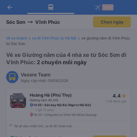
arrow_back
Tải app Vexere ngay!
Tải app Vexere
-30k
Mở app
Mở app
Nhận ưu đãi thành viên độc
-30k/ghế khi đặt vé máy bay qua
quyền
app
Sóc Sơn
Vĩnh Phúc
Chọn ngày
Vé xe khách
xe đi Vĩnh Phúc từ Hà Nội
xe giường nằm đi Vĩnh Phúc
từ Sóc Sơn
Vé xe Giường nằm của 4 nhà xe từ Sóc Sơn đi
Vĩnh Phúc
: 2 chuyến mỗi ngày
Vexere Team
Ngày cập nhật: 08/08/2026
Hoàng Hà (Phú Thọ)
4.4
Giường nằm 40 chỗ
(128 đánh giá)
14:55 • Sân bay Nội Bài (Ngã tư Nội Bài)
1 giờ 15 phút
16:10 • Cổng bến xe Vĩnh Yên (Khai Quang)
Tài xế siêu nhiệt tình, xe đi rất thoải mái.