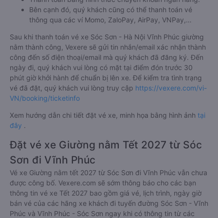
Bên cạnh đó, quý khách cũng có thể thanh toán vé
thông qua các ví Momo, ZaloPay, AirPay, VNPay,…
Sau khi thanh toán vé xe Sóc Sơn - Hà Nội Vĩnh Phúc giường
nằm thành công, Vexere sẽ gửi tin nhắn/email xác nhận thành
công đến số điện thoại/email mà quý khách đã đăng ký. Đến
ngày đi, quý khách vui lòng có mặt tại điểm đón trước 30
phút giờ khởi hành để chuẩn bị lên xe. Để kiểm tra tình trạng
vé đã đặt, quý khách vui lòng truy cập
https://vexere.com/vi-
VN/booking/ticketinfo
Xem hướng dẫn chi tiết đặt vé xe, minh họa bằng hình ảnh
tại
đây
.
Đặt vé xe Giường nằm Tết 2027 từ Sóc
Sơn đi Vĩnh Phúc
Vé xe Giường nằm tết 2027 từ Sóc Sơn đi Vĩnh Phúc vẫn chưa
được công bố. Vexere.com sẽ sớm thông báo cho các bạn
thông tin vé xe Tết 2027 bao gồm giá vé, lịch trình, ngày giờ
bán vé của các hãng xe khách đi tuyến đường Sóc Sơn - Vĩnh
Phúc và Vĩnh Phúc - Sóc Sơn ngay khi có thông tin từ các