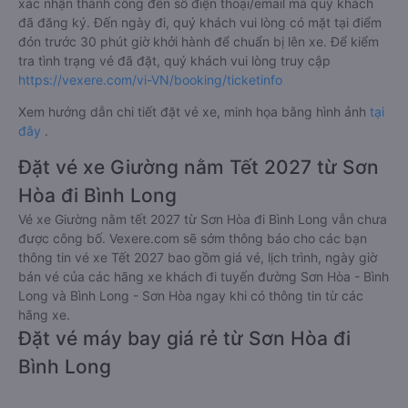
xác nhận thành công đến số điện thoại/email mà quý khách
đã đăng ký. Đến ngày đi, quý khách vui lòng có mặt tại điểm
đón trước 30 phút giờ khởi hành để chuẩn bị lên xe. Để kiểm
tra tình trạng vé đã đặt, quý khách vui lòng truy cập
https://vexere.com/vi-VN/booking/ticketinfo
Xem hướng dẫn chi tiết đặt vé xe, minh họa bằng hình ảnh
tại
đây
.
Đặt vé xe Giường nằm Tết 2027 từ Sơn
Hòa đi Bình Long
Vé xe Giường nằm tết 2027 từ Sơn Hòa đi Bình Long vẫn chưa
được công bố. Vexere.com sẽ sớm thông báo cho các bạn
thông tin vé xe Tết 2027 bao gồm giá vé, lịch trình, ngày giờ
bán vé của các hãng xe khách đi tuyến đường Sơn Hòa - Bình
Long và Bình Long - Sơn Hòa ngay khi có thông tin từ các
hãng xe.
Đặt vé máy bay giá rẻ từ Sơn Hòa đi
Bình Long