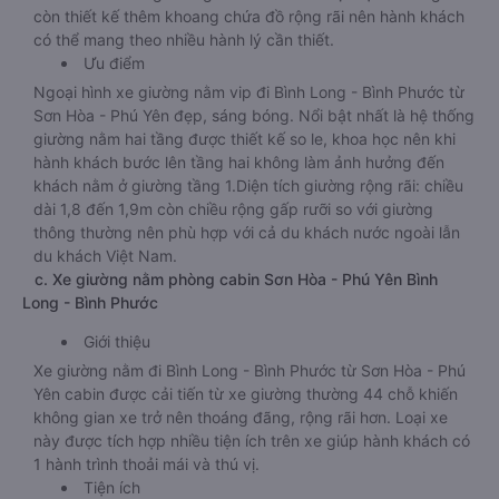
còn thiết kế thêm khoang chứa đồ rộng rãi nên hành khách
có thể mang theo nhiều hành lý cần thiết.
Ưu điểm
Ngoại hình xe giường nằm vip đi Bình Long - Bình Phước từ
Sơn Hòa - Phú Yên đẹp, sáng bóng. Nổi bật nhất là hệ thống
giường nằm hai tầng được thiết kế so le, khoa học nên khi
hành khách bước lên tầng hai không làm ảnh hưởng đến
khách nằm ở giường tầng 1.Diện tích giường rộng rãi: chiều
dài 1,8 đến 1,9m còn chiều rộng gấp rưỡi so với giường
thông thường nên phù hợp với cả du khách nước ngoài lẫn
du khách Việt Nam.
c. Xe giường nằm phòng cabin Sơn Hòa - Phú Yên Bình
Long - Bình Phước
Giới thiệu
Xe giường nằm đi Bình Long - Bình Phước từ Sơn Hòa - Phú
Yên cabin được cải tiến từ xe giường thường 44 chỗ khiến
không gian xe trở nên thoáng đãng, rộng rãi hơn. Loại xe
này được tích hợp nhiều tiện ích trên xe giúp hành khách có
1 hành trình thoải mái và thú vị.
Tiện ích