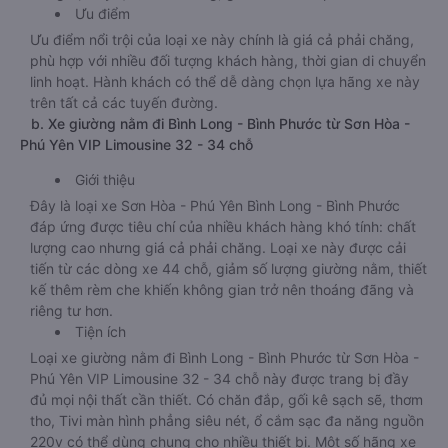
Ưu điểm
Ưu điểm nổi trội của loại xe này chính là giá cả phải chăng,
phù hợp với nhiều đối tượng khách hàng, thời gian di chuyển
linh hoạt. Hành khách có thể dễ dàng chọn lựa hãng xe này
trên tất cả các tuyến đường.
b. Xe giường nằm đi Bình Long - Bình Phước từ Sơn Hòa -
Phú Yên VIP Limousine 32 - 34 chỗ
Giới thiệu
Đây là loại xe Sơn Hòa - Phú Yên Bình Long - Bình Phước
đáp ứng được tiêu chí của nhiều khách hàng khó tính: chất
lượng cao nhưng giá cả phải chăng. Loại xe này được cải
tiến từ các dòng xe 44 chỗ, giảm số lượng giường nằm, thiết
kế thêm rèm che khiến không gian trở nên thoáng đãng và
riêng tư hơn.
Tiện ích
Loại xe giường nằm đi Bình Long - Bình Phước từ Sơn Hòa -
Phú Yên VIP Limousine 32 - 34 chỗ này được trang bị đầy
đủ mọi nội thất cần thiết. Có chăn đắp, gối kê sạch sẽ, thơm
tho, Tivi màn hình phẳng siêu nét, ổ cắm sạc đa năng nguồn
220v có thể dùng chung cho nhiều thiết bị. Một số hãng xe