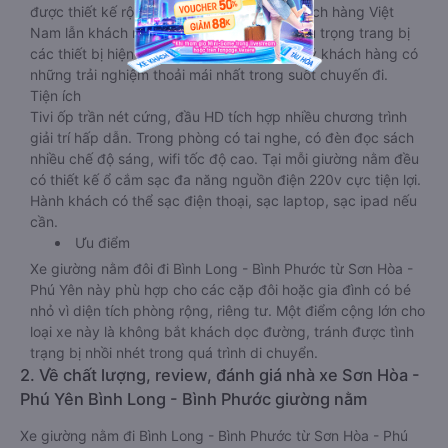
được thiết kế rộng hơn, phù hợp với cả khách hàng Việt
Nam lẫn khách nước ngoài. Nhà xe vẫn chú trọng trang bị
các thiết bị hiện đại nhằm đảm bảo cho quý khách hàng có
những trải nghiệm thoải mái nhất trong suốt chuyến đi.
Tiện ích
Tivi ốp trần nét cứng, đầu HD tích hợp nhiều chương trình
giải trí hấp dẫn. Trong phòng có tai nghe, có đèn đọc sách
nhiều chế độ sáng, wifi tốc độ cao. Tại mỗi giường nằm đều
có thiết kế ổ cắm sạc đa năng nguồn điện 220v cực tiện lợi.
Hành khách có thể sạc điện thoại, sạc laptop, sạc ipad nếu
cần.
Ưu điểm
Xe giường nằm đôi đi Bình Long - Bình Phước từ Sơn Hòa -
Phú Yên này phù hợp cho các cặp đôi hoặc gia đình có bé
nhỏ vì diện tích phòng rộng, riêng tư. Một điểm cộng lớn cho
loại xe này là không bắt khách dọc đường, tránh được tình
trạng bị nhồi nhét trong quá trình di chuyển.
2. Về chất lượng, review, đánh giá nhà xe Sơn Hòa -
Phú Yên Bình Long - Bình Phước giường nằm
Xe giường nằm đi Bình Long - Bình Phước từ Sơn Hòa - Phú