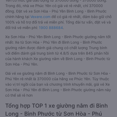
Yên có mức giá dao động từ 370000 đồng - 370000 đồng.
Trong đó, nhà xe Phúc Yên có giá vé rẻ nhất, chỉ 370000
đồng. Đặt vé xe Sơn Hòa - Phú Yên Bình Long - Bình Phước
chính hãng tại
Vexere.com
để có giá rẻ nhất, đảm bảo giữ chỗ
100% và hỗ trợ đổi trả vé miễn phí. Tổng đài tư vấn, đặt vé và
đổi trả vé miễn phí:
1900 888684
.
Xe Sơn Hòa - Phú Yên Bình Long - Bình Phước giường nằm tốt
nhất: Xe từ Sơn Hòa - Phú Yên đi Bình Long - Bình Phước
giường nằm được đánh giá chung có chất lượng Trung bình
với điểm đánh giá trung bình từ 4.8/5 dựa trên 845 phản hồi
của hành khách Xe giường nằm về Bình Long - Bình Phước từ
Sơn Hòa - Phú Yên.
Giá vé xe giường nằm đi Bình Long - Bình Phước từ Sơn Hòa -
Phú Yên rẻ nhất là 370000 của hãng xe Phúc Yên. Tùy thuộc
vào vị trí ngồi của bạn và chương trình khuyến mãi, giá vé Xe
Sơn Hòa - Phú Yên đi Bình Long - Bình Phước giường nằm này
có thể sẽ rẻ hơn
Tổng hợp TOP 1 xe giường nằm đi Bình
Long - Bình Phước từ Sơn Hòa - Phú