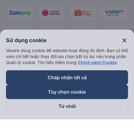
close
Sử dụng cookie
Vexere dùng cookie để website hoạt động ổn định. Bạn có thể
xem chi tiết hoặc thay đổi lựa chọn bất kỳ lúc nào trong phần
Quản lý cookie. Tìm hiểu thêm trong
Chính sách Cookie
.
Chấp nhận tất cả
Tùy chọn cookie
Từ chối
Theo dõi chúng tôi trên
Facebook
Tiktok
Youtube