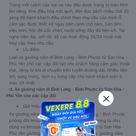
Trong mỗi cabin của loại xe này đều được trang bị màn hình
tivi riêng. Khe điều hòa mát lạnh, đèn đọc sách nhiều chế độ
sáng để hành khách điều chỉnh theo nhu cầu của mình.Ổ
cắm sạc được thiết kế ngay bên cạnh chỗ nằm, bàn làm
việc mini, hộc để cốc chén, nước uống đầy đủ tiện ích. Tai
nghe hiện đại, wifi tốc độ cao hoạt động 24/24 thoải mái
truy cập theo nhu cầu.
Ưu điểm
Loại xe giường nằm đi Bình Long - Bình Phước từ Sơn Hòa -
Phú Yên cho các cặp đôi tạo cho khách hàng cảm giác thoải
mái, riêng tư khi di chuyển trên tuyến đường dài. Nhiều tiện
ích, sang trọng, dịch vụ cung cấp cho hành khách luôn ở
mức tốt nhất.
d. Xe giường nằm đi Bình Long - Bình Phước từ Sơn Hòa -
Phú Yên cho các cặp đôi
Giới thiệu
Xe giường nằm Sơn Hòa - Phú Yên Bình Long - Bình Phước
phòng đôi limousine là dòng xe có thiết kế tương tự như
dòng xe limousine đi Bình Long - Bình Phước từ Sơn Hòa -
Phú Yên giường phòng. Tuy nhiên kích thước giường nằm