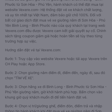
Phước từ Sơn Hòa - Phú Yên, hành khách có thể đặt mua tại
website Vexere.com- Hệ thống đặt vé xe khách chất lượng,
và uy tín nhất tại Việt Nam, đảm bảo giữ chỗ 100%. Đối với
bất cứ giao dịch đặt mua vé xe giường nằm đi Sơn Hòa - Phú
Yên Bình Long - Bình Phước nào của quý khách tại trang web
Vexere.com đều được Vexere cam kết giải quyết sự cố. Chính
sách tặng coupon giảm giá hoặc hoàn tiền sẽ tùy theo từng
trường hợp sự việc.
Hướng dẫn đặt vé tại Vexere.com:
Bước 1: Truy cập vào website Vexere hoặc tải app Vexere trên
CH Play hoặc App Store.
Bước 2: Chọn giường nằm điểm đi, điểm đến, ngày đi, sau đó
chọn “TÌM VÉ XE”.
Bước 3: Chọn hãng xe đi Bình Long - Bình Phước từ Sơn Hòa -
Phú Yên giường nằm, giờ khởi hành phù hợp. Bấm chọn vào
khung giờ quý khách muốn đi để tiến hành đặt vé.
Bước 4: Chọn vị trí/giường ghế, điểm đón, điểm trả và nhập
thông tin hành khách khi đặt mua vé xe giường nằm đi Sơn