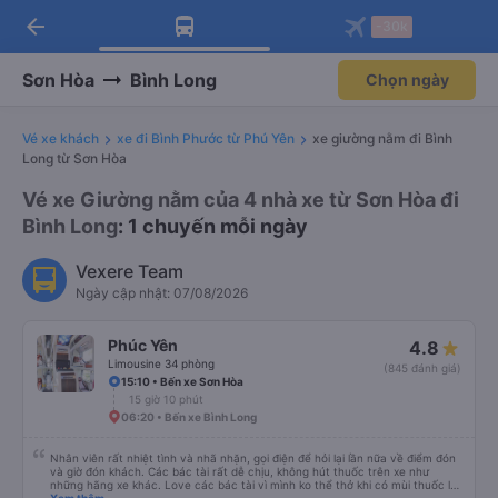
arrow_back
Tải app Vexere ngay!
Tải app Vexere
-30k
Mở app
Mở app
Nhận ưu đãi thành viên độc
-30k/ghế khi đặt vé máy bay qua
quyền
app
Sơn Hòa
Bình Long
Chọn ngày
Vé xe khách
xe đi Bình Phước từ Phú Yên
xe giường nằm đi Bình
Long từ Sơn Hòa
Vé xe Giường nằm của 4 nhà xe từ Sơn Hòa đi
Bình Long
: 1 chuyến mỗi ngày
Vexere Team
Ngày cập nhật: 07/08/2026
Phúc Yên
4.8
Limousine 34 phòng
(845 đánh giá)
15:10 • Bến xe Sơn Hòa
15 giờ 10 phút
06:20 • Bến xe Bình Long
Nhân viên rất nhiệt tình và nhã nhặn, gọi điện để hỏi lại lần nữa về điểm đón
và giờ đón khách. Các bác tài rất dễ chịu, không hút thuốc trên xe như
những hãng xe khác. Love các bác tài vì mình ko thể thở khi có mùi thuốc lá.