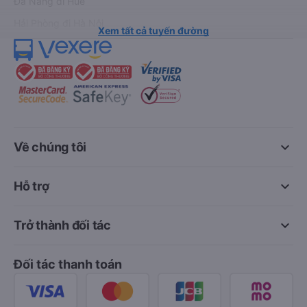
Đà Nẵng đi Huế
Hải Phòng đi Hà Nội
Xem tất cả tuyến đường
keyboard_arrow_down
Về chúng tôi
keyboard_arrow_down
Hỗ trợ
keyboard_arrow_down
Trở thành đối tác
Đối tác thanh toán