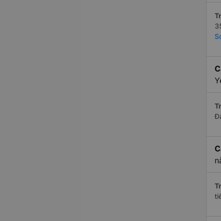
Tr
3
S
C
Y
Tr
Đ
C
n
Tr
t