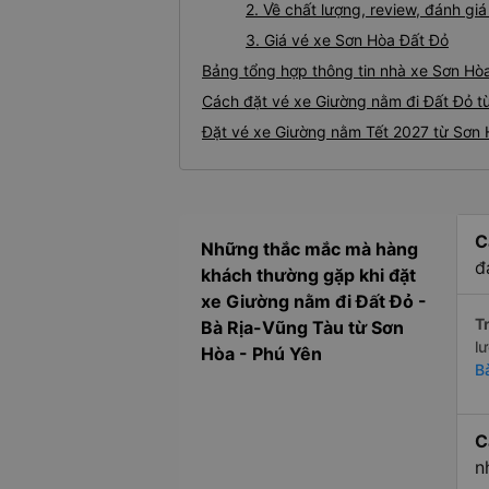
2. Về chất lượng, review, đánh g
3. Giá vé xe Sơn Hòa Đất Đỏ
Bảng tổng hợp thông tin nhà xe Sơn Hòa
Cách đặt vé xe Giường nằm đi Đất Đỏ từ
Đặt vé xe Giường nằm Tết 2027 từ Sơn 
C
Những thắc mắc mà hàng
đ
khách thường gặp khi đặt
xe Giường nằm đi Đất Đỏ -
Tr
Bà Rịa-Vũng Tàu từ Sơn
l
Hòa - Phú Yên
B
C
n