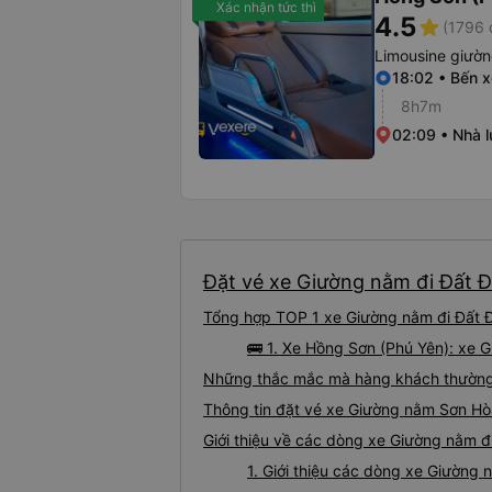
Xác nhận tức thì
4.5
star
(1796 
Limousine giườ
18:02 • Bến 
8h7m
02:09 • Nhà l
Đặt vé xe Giường nằm đi Đất Đ
Tổng hợp TOP 1 xe Giường nằm đi Đất Đ
🚌 1. Xe Hồng Sơn (Phú Yên): xe 
Những thắc mắc mà hàng khách thường 
Thông tin đặt vé xe Giường nằm Sơn Hò
Giới thiệu về các dòng xe Giường nằm đ
1. Giới thiệu các dòng xe Giường