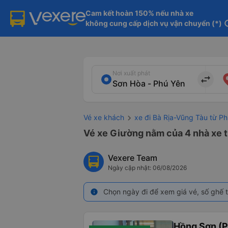
Cam kết hoàn 150% nếu nhà xe

không cung cấp dịch vụ vận chuyển (*)
in
Nơi xuất phát
import_export
Vé xe khách
xe đi Bà Rịa-Vũng Tàu từ P
Vé xe Giường nằm của 4 nhà xe t
Vexere Team
Ngày cập nhật: 06/08/2026
Chọn ngày đi để xem giá vé, số ghế t
info
Hồng Sơn (P