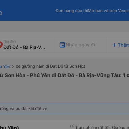
Đơn hàng của tôi
Mở bán vé trên Vexe
fo
Nơi đến
add
Nhập ngày đi
Thêm
xe giường nằm đi Đất Đỏ từ Sơn Hòa
hú Yên
ừ Sơn Hòa - Phú Yên đi Đất Đỏ - Bà Rịa-Vũng Tàu
: 1
rống và ưu đãi khi đặt vé
hú Yên)
Trải nghiệm rất tốt. Giường 