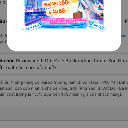
8:02 là của nhà xe Hồng Sơn (Phú Yên).
âu hỏi:
Nhà xe đi Đất Đỏ - Bà Rịa-Vũng Tàu từ Sơn Hòa - P
ả lời:
Chuyến
Giường nằm Sơn Hòa - Phú Yên Đất Đỏ - Bà Rịa-Vũng
ào lúc 18:02 là của nhà xe Hồng Sơn (Phú Yên).
âu hỏi:
Review xe đi Đất Đỏ - Bà Rịa-Vũng Tàu từ Sơn Hòa 
ốt, xuất sắc, cao cấp nhất?
ả lời:
Những hãng có loại xe Giường nằm đi Sơn Hòa - Phú Yên Đất Đ
uất sắc, cao cấp nhất là nhà xe Hồng Sơn (Phú Yên) đi Đất Đỏ - Bà 
iểm chất lượng là 4.5/5 dựa trên 1797 đánh giá của khách hàng).