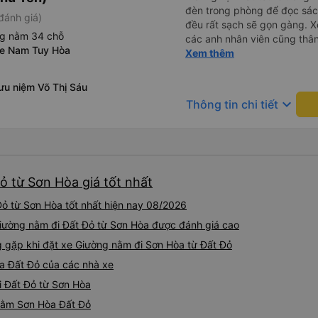
đèn trong phòng để đọc sá
đánh giá)
đều rất sạch sẽ gọn gàng. Xe
ng nằm 34 chỗ
các anh nhân viên cũng thân 
xe Nam Tuy Hòa
chuyển về nội thành thành ph
Xem thêm
lý. Nói chung là mình rất ưn
ưu niệm Võ Thị Sáu
keyboard_arrow_down
Thông tin chi tiết
ỏ từ Sơn Hòa giá tốt nhất
ỏ từ Sơn Hòa tốt nhất hiện nay 08/2026
Giường nằm đi Đất Đỏ từ Sơn Hòa được đánh giá cao
gặp khi đặt xe Giường nằm đi Sơn Hòa từ Đất Đỏ
a Đất Đỏ của các nhà xe
i Đất Đỏ từ Sơn Hòa
 nằm Sơn Hòa Đất Đỏ