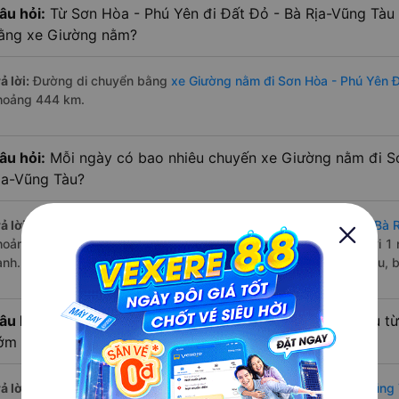
âu hỏi:
Từ Sơn Hòa - Phú Yên đi Đất Đỏ - Bà Rịa-Vũng Tàu
ằng xe Giường nằm?
ả lời:
Đường di chuyển bằng
xe Giường nằm đi Sơn Hòa - Phú Yên Đ
hoảng 444 km.
âu hỏi:
Mỗi ngày có bao nhiêu chuyến xe Giường nằm đi S
ịa-Vũng Tàu?
ả lời:
Tuyến đường
xe Giường nằm Sơn Hòa - Phú Yên Đất Đỏ - Bà 
hoảng 1 chuyến trên
Vexere.com
bắt đầu từ 18:02 đến 18:02 bởi 1 
ành. Các giờ xe chạy có đầy đủ cả ban ngày, buổi trưa, buổi chiều,
âu hỏi:
Nhà xe Giường nằm đi Đất Đỏ - Bà Rịa-Vũng Tàu từ
ớm nhất?
ả lời:
Chuyến
Giường nằm Sơn Hòa - Phú Yên Đất Đỏ - Bà Rịa-Vũng