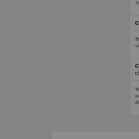
1
C
Tr
v
C
t
Tr
x
đ