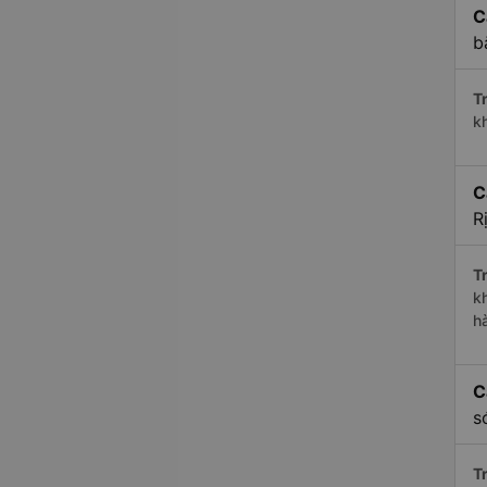
C
b
Tr
k
C
R
Tr
k
h
C
s
Tr