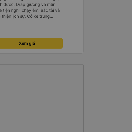
ch được. Drap giường và mền
 tiện nghi, chạy êm. Bác tài và
thiện lịch sự. Có xe trung
ố tuy hoà rất tiện. Giá vé hợp
g ý, cảm ơn nhà xe.
Xem giá