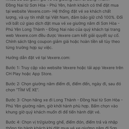
Đồng Nai từ Sơn Hòa - Phú Yên, hành khách có thể đặt mua
tại website Vexere.com- Hệ thống đặt vé xe khách chất
lượng, và uy tín nhất tại Việt Nam, đảm bảo giữ chỗ 100%. Đối
với bất cứ giao dịch đặt mua vé xe giường nằm đi Sơn Hòa -
Phú Yên Long Thành - Đồng Nai nào của quý khách tại trang
web Vexere.com đều được Vexere cam kết giải quyết sự cố.
Chính sách tặng coupon giảm giá hoặc hoàn tiền sẽ tùy theo
từng trường hợp sự việc.
Hướng dẫn đặt vé tại Vexere.com:
Bước 1: Truy cập vào website Vexere hoặc tải app Vexere trên
CH Play hoặc App Store.
Bước 2: Chọn giường nằm điểm đi, điểm đến, ngày đi, sau đó
chọn “TÌM VÉ XE”.
Bước 3: Chọn hãng xe đi Long Thành - Đồng Nai từ Sơn Hòa -
Phú Yên giường nằm, giờ khởi hành phù hợp. Bấm chọn vào
khung giờ quý khách muốn đi để tiến hành đặt vé.
Bước 4: Chọn vị trí/giường ghế, điểm đón, điểm trả và nhập
thông tin hành khách khi đặt mua vé xe giường nằm đi Sơn