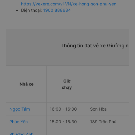
https://vexere.com/vi-VN/xe-hong-son-phu-yen
Điện thoại:
1900 888684
Thông tin đặt vé xe Giường nằ
Giờ
Nhà xe
Đi
chạy
Ngọc Tám
16:00 - 16:00
Sơn Hòa
Phúc Yên
15:00 - 15:30
189 Trần Phú
Phương Anh