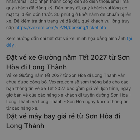
nhắn/email xác nhận thành công đến số điện thoại/email mà
quý khách đã đăng ký. Đến ngày đi, quý khách vui lòng có
mặt tại điểm đón trước 30 phút giờ khởi hành để chuẩn bị lên
xe. Để kiểm tra tình trạng vé đã đặt, quý khách vui lòng truy
cập
https://vexere.com/vi-VN/booking/ticketinfo
Xem hướng dẫn chi tiết đặt vé xe, minh họa bằng hình ảnh
tại
đây
.
Đặt vé xe Giường nằm Tết 2027 từ Sơn
Hòa đi Long Thành
Vé xe Giường nằm tết 2027 từ Sơn Hòa đi Long Thành vẫn
chưa được công bố. Vexere.com sẽ sớm thông báo cho các
bạn thông tin vé xe Tết 2027 bao gồm giá vé, lịch trình, ngày
giờ bán vé của các hãng xe khách đi tuyến đường Sơn Hòa -
Long Thành và Long Thành - Sơn Hòa ngay khi có thông tin
từ các hãng xe.
Đặt vé máy bay giá rẻ từ Sơn Hòa đi
Long Thành