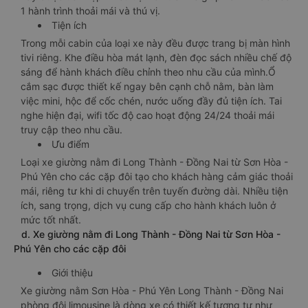
1 hành trình thoải mái và thú vị.
Tiện ích
Trong mỗi cabin của loại xe này đều được trang bị màn hình
tivi riêng. Khe điều hòa mát lạnh, đèn đọc sách nhiều chế độ
sáng để hành khách điều chỉnh theo nhu cầu của mình.Ổ
cắm sạc được thiết kế ngay bên cạnh chỗ nằm, bàn làm
việc mini, hộc để cốc chén, nước uống đầy đủ tiện ích. Tai
nghe hiện đại, wifi tốc độ cao hoạt động 24/24 thoải mái
truy cập theo nhu cầu.
Ưu điểm
Loại xe giường nằm đi Long Thành - Đồng Nai từ Sơn Hòa -
Phú Yên cho các cặp đôi tạo cho khách hàng cảm giác thoải
mái, riêng tư khi di chuyển trên tuyến đường dài. Nhiều tiện
ích, sang trọng, dịch vụ cung cấp cho hành khách luôn ở
mức tốt nhất.
d. Xe giường nằm đi Long Thành - Đồng Nai từ Sơn Hòa -
Phú Yên cho các cặp đôi
Giới thiệu
Xe giường nằm Sơn Hòa - Phú Yên Long Thành - Đồng Nai
phòng đôi limousine là dòng xe có thiết kế tương tự như