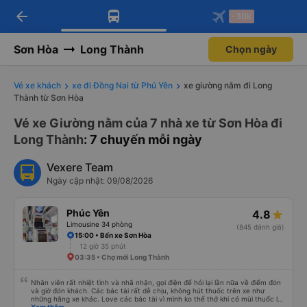
arrow_back
Tải app Vexere ngay!
Tải app Vexere
-30k
Mở app
Mở app
Nhận ưu đãi thành viên độc
-30k/ghế khi đặt vé máy bay qua
quyền
app
Sơn Hòa
Long Thành
Chọn ngày
Vé xe khách
xe đi Đồng Nai từ Phú Yên
xe giường nằm đi Long
Thành từ Sơn Hòa
Vé xe Giường nằm của 7 nhà xe từ Sơn Hòa đi
Long Thành
: 7 chuyến mỗi ngày
Vexere Team
Ngày cập nhật: 09/08/2026
Phúc Yên
4.8
Limousine 34 phòng
(845 đánh giá)
15:00 • Bến xe Sơn Hòa
12 giờ 35 phút
03:35 • Chợ mới Long Thành
Nhân viên rất nhiệt tình và nhã nhặn, gọi điện để hỏi lại lần nữa về điểm đón
và giờ đón khách. Các bác tài rất dễ chịu, không hút thuốc trên xe như
những hãng xe khác. Love các bác tài vì mình ko thể thở khi có mùi thuốc lá.