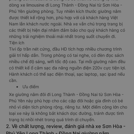
dòng xe limousine đi Long Thành - Đồng Nai từ Sơn Hòa -
Phú Yên giường phòng. Tuy nhiên kích thước giường nằm
được thiết kế rộng hơn, phù hợp với cả khách hàng Việt
Nam lẫn khách nước ngoài. Nhà xe vẫn chú trọng trang bị
các thiết bị hiện đại nhằm đảm bảo cho quý khách hàng có
những trải nghiệm thoải mái nhất trong suốt chuyến đi.
Tiện ích
Tivi ốp trần nét cứng, đầu HD tích hợp nhiều chương trình
giải trí hấp dẫn. Trong phòng có tai nghe, có đèn đọc sách
nhiều chế độ sáng, wifi tốc độ cao. Tại mỗi giường nằm đều
có thiết kế ổ cắm sạc đa năng nguồn điện 220v cực tiện lợi.
Hành khách có thể sạc điện thoại, sạc laptop, sạc ipad nếu
cần.
Ưu điểm
Xe giường nằm đôi đi Long Thành - Đồng Nai từ Sơn Hòa -
Phú Yên này phù hợp cho các cặp đôi hoặc gia đình có bé
nhỏ vì diện tích phòng rộng, riêng tư. Một điểm cộng lớn cho
loại xe này là không bắt khách dọc đường, tránh được tình
trạng bị nhồi nhét trong quá trình di chuyển.
2. Về chất lượng, review, đánh giá nhà xe Sơn Hòa -
Phú Yên Long Thành - Đồng Nai giường nằm