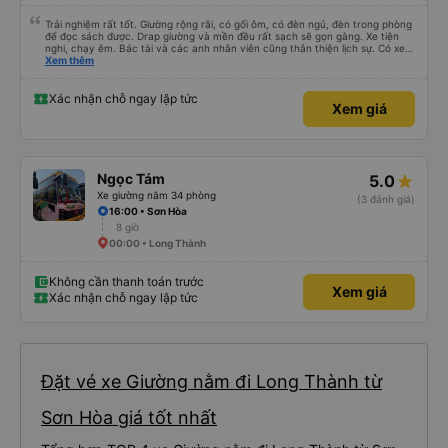
Trải nghiệm rất tốt. Giường rộng rãi, có gối ôm, có đèn ngủ, đèn trong phòng
để đọc sách được. Drap giường và mền đều rất sạch sẽ gọn gàng. Xe tiện
nghi, chạy êm. Bác tài và các anh nhân viên cũng thân thiện lịch sự. Có xe
trung chuyển về nội thành thành phố tuy hoà rất tiện. Giá vé hợp lý. Nói
Xem thêm
chung là mình rất ưng ý, cảm ơn nhà xe.
Xác nhận chỗ ngay lập tức
Xem giá
Ngọc Tám
5.0
Xe giường nằm 34 phòng
(3 đánh giá)
16:00 • Sơn Hòa
8 giờ
00:00 • Long Thành
Không cần thanh toán trước
Xem giá
Xác nhận chỗ ngay lập tức
Đặt vé xe Giường nằm đi Long Thành từ
Sơn Hòa giá tốt nhất