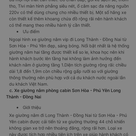
tho, Tivi màn hình phẳng siêu nét, ổ cắm sạc đa năng nguồn
220v có thể dùng chung cho nhiều thiết bị. Một số hãng xe
còn thiết kế thêm khoang chứa đồ rộng rãi nên hành khách
có thể mang theo nhiều hành lý cần thiết.
Ưu điểm
Ngoại hình xe giường nằm vip đi Long Thành - Đồng Nai từ
Sơn Hòa - Phú Yên đẹp, sáng bóng. Nổi bật nhất là hệ thống
giường nằm hai tầng được thiết kế so le, khoa học nên khi
hành khách bước lên tầng hai không làm ảnh hưởng đến
khách nằm ở giường tầng 1.Diện tích giường rộng rãi: chiều
dài 1,8 đến 1,9m còn chiều rộng gấp rưỡi so với giường
thông thường nên phù hợp với cả du khách nước ngoài lẫn
du khách Việt Nam.
c. Xe giường nằm phòng cabin Sơn Hòa - Phú Yên Long
Thành - Đồng Nai
Giới thiệu
Xe giường nằm đi Long Thành - Đồng Nai từ Sơn Hòa - Phú
Yên cabin được cải tiến từ xe giường thường 44 chỗ khiến
không gian xe trở nên thoáng đãng, rộng rãi hơn. Loại xe
này được tích hợp nhiều tiện ích trên xe giúp hành khách có