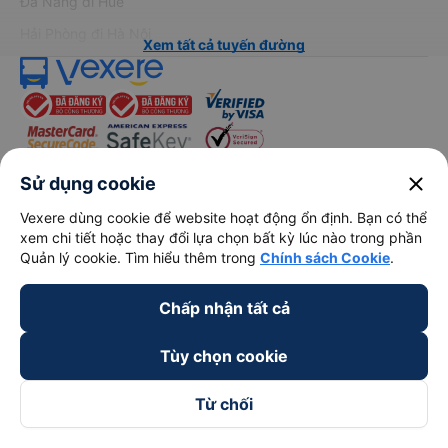
Đà Nẵng đi Huế
Hải Phòng đi Hà Nội
Xem tất cả tuyến đường
close
Sử dụng cookie
keyboard_arrow_down
Về chúng tôi
Vexere dùng cookie để website hoạt động ổn định. Bạn có thể
xem chi tiết hoặc thay đổi lựa chọn bất kỳ lúc nào trong phần
Quản lý cookie. Tìm hiểu thêm trong
Chính sách Cookie
.
keyboard_arrow_down
Hỗ trợ
Chấp nhận tất cả
keyboard_arrow_down
Trở thành đối tác
Tùy chọn cookie
Đối tác thanh toán
Từ chối