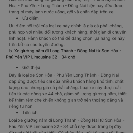
Hòa - Phú Yên - Long Thành - Đồng Nai hiện nay đều được
trang bị máy lạnh nước uống, gối và chăn đắp trên xe.
Ưu điểm
Ưu điểm nổi trội của loại xe này chính là giá cả phải chăng,
phù hợp với nhiều đối tượng khách hàng, thời gian di chuyển
linh hoạt. Hành khách có thể dễ dàng chọn lựa hãng xe này
trên tất cả các tuyến đường.
b. Xe giường nằm đi Long Thành - Đồng Nai từ Sơn Hòa -
Phú Yên VIP Limousine 32 - 34 chỗ
Giới thiệu
Đây là loại xe Sơn Hòa - Phú Yên Long Thành - Đồng Nai
đáp ứng được tiêu chí của nhiều khách hàng khó tính: chất
lượng cao nhưng giá cả phải chăng. Loại xe này được cải
tiến từ các dòng xe 44 chỗ, giảm số lượng giường nằm, thiết
kế thêm rèm che khiến không gian trở nên thoáng đãng và
riêng tư hơn.
Tiện ích
Loại xe giường nằm đi Long Thành - Đồng Nai từ Sơn Hòa -
Phú Yên VIP Limousine 32 - 34 chỗ này được trang bị đầy
đủ mọi nội thất cần thiết. Có chăn đắp, gối kê sạch sẽ, thơm