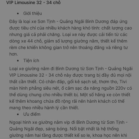
VIP Limousine 32 - 34 chỗ
Giới thiệu
Đây là loại xe Sơn Tịnh - Quảng Ngãi Bình Dương đáp ứng
được tiêu chí của nhiều khách hàng khó tính: chất lượng cao
nhưng giá cả phải chăng. Loại xe này được cải tiến từ các
dòng xe 44 chỗ, giảm số lượng giường nằm, thiết kế thêm
rèm che khiến không gian trở nên thoáng đãng và riêng tư
hơn.
Tiện ích
Loại xe giường nằm đi Bình Dương từ Sơn Tịnh - Quảng Ngãi
VIP Limousine 32 - 34 chỗ này được trang bị đầy đủ mọi nội
thất cần thiết. Có chăn đắp, gối kê sạch sẽ, thơm tho, Tivi
màn hình phẳng siêu nét, ổ cắm sạc đa năng nguồn 220v có
thể dùng chung cho nhiều thiết bị. Một số hãng xe còn thiết
kế thêm khoang chứa đồ rộng rãi nên hành khách có thể
mang theo nhiều hành lý cần thiết.
Ưu điểm
Ngoại hình xe giường nằm vip đi Bình Dương từ Sơn Tịnh -
Quảng Ngãi đẹp, sáng bóng. Nổi bật nhất là hệ thống
giường nằm hai tầng được thiết kế so le, khoa học nên khi