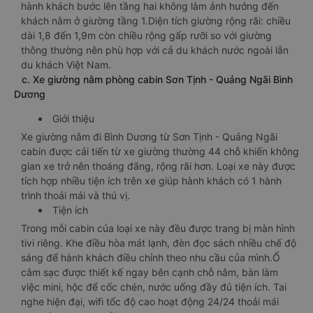
hành khách bước lên tầng hai không làm ảnh hưởng đến
khách nằm ở giường tầng 1.Diện tích giường rộng rãi: chiều
dài 1,8 đến 1,9m còn chiều rộng gấp rưỡi so với giường
thông thường nên phù hợp với cả du khách nước ngoài lẫn
du khách Việt Nam.
c. Xe giường nằm phòng cabin Sơn Tịnh - Quảng Ngãi Bình
Dương
Giới thiệu
Xe giường nằm đi Bình Dương từ Sơn Tịnh - Quảng Ngãi
cabin được cải tiến từ xe giường thường 44 chỗ khiến không
gian xe trở nên thoáng đãng, rộng rãi hơn. Loại xe này được
tích hợp nhiều tiện ích trên xe giúp hành khách có 1 hành
trình thoải mái và thú vị.
Tiện ích
Trong mỗi cabin của loại xe này đều được trang bị màn hình
tivi riêng. Khe điều hòa mát lạnh, đèn đọc sách nhiều chế độ
sáng để hành khách điều chỉnh theo nhu cầu của mình.Ổ
cắm sạc được thiết kế ngay bên cạnh chỗ nằm, bàn làm
việc mini, hộc để cốc chén, nước uống đầy đủ tiện ích. Tai
nghe hiện đại, wifi tốc độ cao hoạt động 24/24 thoải mái