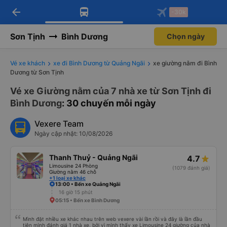
arrow_back
Tải app Vexere ngay!
Tải app Vexere
-30k
Mở app
Mở app
Nhận ưu đãi thành viên độc
-30k/ghế khi đặt vé máy bay qua
quyền
app
Sơn Tịnh
Bình Dương
Chọn ngày
Vé xe khách
xe đi Bình Dương từ Quảng Ngãi
xe giường nằm đi Bình
Dương từ Sơn Tịnh
Vé xe Giường nằm của 7 nhà xe từ Sơn Tịnh đi
Bình Dương
: 30 chuyến mỗi ngày
Vexere Team
Ngày cập nhật: 10/08/2026
Thanh Thuỷ - Quảng Ngãi
4.7
Limousine 24 Phòng
(1079 đánh giá)
Giường nằm 46 chỗ
+1 loại xe khác
13:00 • Bến xe Quảng Ngãi
16 giờ 15 phút
05:15 • Bến xe Bình Dương
Mình đặt nhiều xe khác nhau trên web vexere vài lần rồi và đây là lần đầu
tiên mình đánh giá 1 nhà xe, bởi vì mình thấy xe Limousine 24 giường của nhà