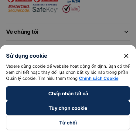
keyboard_arrow_down
Về chúng tôi
keyboard_arrow_down
Hỗ trợ
close
Sử dụng cookie
keyboard_arrow_down
Trở thành đối tác
Vexere dùng cookie để website hoạt động ổn định. Bạn có thể
xem chi tiết hoặc thay đổi lựa chọn bất kỳ lúc nào trong phần
Quản lý cookie. Tìm hiểu thêm trong
Chính sách Cookie
.
Đối tác thanh toán
Chấp nhận tất cả
Tùy chọn cookie
Từ chối