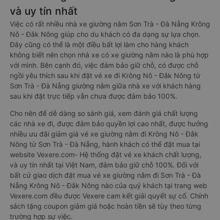
và uy tín nhất
Việc có rất nhiều nhà xe giường nằm Sơn Trà - Đà Nẵng Krông
Nô - Đắk Nông giúp cho du khách có đa dạng sự lựa chọn.
Đây cũng có thể là một điều bất lợi làm cho hàng khách
không biết nên chọn nhà xe có xe giường nằm nào là phù hợp
với mình. Bên cạnh đó, việc đảm bảo giữ chỗ, có được chỗ
ngồi yêu thích sau khi đặt vé xe đi Krông Nô - Đắk Nông từ
Sơn Trà - Đà Nẵng giường nằm giữa nhà xe với khách hàng
sau khi đặt trực tiếp vẫn chưa được đảm bảo 100%.
Cho nên để dễ dàng so sánh giá, xem đánh giá chất lượng
các nhà xe đi, được đảm bảo quyền lợi cao nhất, được hưởng
nhiều ưu đãi giảm giá vé xe giường nằm đi Krông Nô - Đắk
Nông từ Sơn Trà - Đà Nẵng, hành khách có thể đặt mua tại
website Vexere.com- Hệ thống đặt vé xe khách chất lượng,
và uy tín nhất tại Việt Nam, đảm bảo giữ chỗ 100%. Đối với
bất cứ giao dịch đặt mua vé xe giường nằm đi Sơn Trà - Đà
Nẵng Krông Nô - Đắk Nông nào của quý khách tại trang web
Vexere.com đều được Vexere cam kết giải quyết sự cố. Chính
sách tặng coupon giảm giá hoặc hoàn tiền sẽ tùy theo từng
trường hợp sự việc.