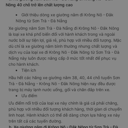
Nông 40 chỗ trở lên chất lượng cao
Giới thiệu dòng xe giường nằm đi Krông Nô - Đắk
Nông từ Sơn Trà - Đà Nẵng
Xe giường nằm Sơn Trà - Đà Nẵng đi Krông Nô - Đắk Nông
là loại xe khá phổ biến đối với hành khách trong và ngoài
nước bởi sự tiện lợi, giá rẻ, phù hợp với nhiều đối tượng. Mặc
dù chỉ là xe giường nằm bình thường nhưng chất lượng và
dịch vụ của loại xe đi Krông Nô - Đắk Nông từ Sơn Trà - Đà
Nẵng này luôn được nâng cấp ở mức tốt nhất để phục vụ
cho hành khách.
Tiện ích
Hầu hết các hãng xe giường nằm 38, 40, 44 chỗ tuyến Sơn
Trà - Đà Nẵng - Krông Nô - Đắk Nông hiện nay đều được
trang bị máy lạnh nước uống, gối và chăn đắp trên xe.
Ưu điểm
Ưu điểm nổi trội của loại xe này chính là giá cả phải chăng,
phù hợp với nhiều đối tượng khách hàng, thời gian di chuyển
linh hoạt. Hành khách có thể dễ dàng chọn lựa hãng xe này
trên tất cả các tuyến đường.
b. Xe giường nằm đi Krông Nô - Đắk Nông từ Sơn Trà - Đà