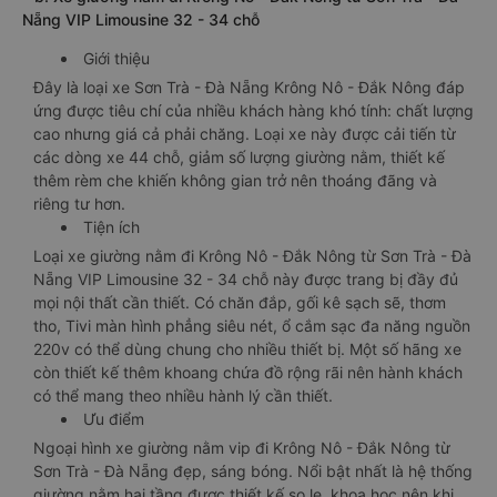
Nẵng VIP Limousine 32 - 34 chỗ
Giới thiệu
Đây là loại xe Sơn Trà - Đà Nẵng Krông Nô - Đắk Nông đáp
ứng được tiêu chí của nhiều khách hàng khó tính: chất lượng
cao nhưng giá cả phải chăng. Loại xe này được cải tiến từ
các dòng xe 44 chỗ, giảm số lượng giường nằm, thiết kế
thêm rèm che khiến không gian trở nên thoáng đãng và
riêng tư hơn.
Tiện ích
Loại xe giường nằm đi Krông Nô - Đắk Nông từ Sơn Trà - Đà
Nẵng VIP Limousine 32 - 34 chỗ này được trang bị đầy đủ
mọi nội thất cần thiết. Có chăn đắp, gối kê sạch sẽ, thơm
tho, Tivi màn hình phẳng siêu nét, ổ cắm sạc đa năng nguồn
220v có thể dùng chung cho nhiều thiết bị. Một số hãng xe
còn thiết kế thêm khoang chứa đồ rộng rãi nên hành khách
có thể mang theo nhiều hành lý cần thiết.
Ưu điểm
Ngoại hình xe giường nằm vip đi Krông Nô - Đắk Nông từ
Sơn Trà - Đà Nẵng đẹp, sáng bóng. Nổi bật nhất là hệ thống
giường nằm hai tầng được thiết kế so le, khoa học nên khi