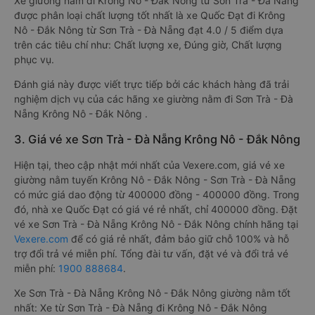
Xe giường nằm đi Krông Nô - Đắk Nông từ Sơn Trà - Đà Nẵng
được phân loại chất lượng tốt nhất là xe Quốc Đạt đi Krông
Nô - Đắk Nông từ Sơn Trà - Đà Nẵng đạt 4.0 / 5 điểm dựa
trên các tiêu chí như: Chất lượng xe, Đúng giờ, Chất lượng
phục vụ.
Đánh giá này được viết trực tiếp bởi các khách hàng đã trải
nghiệm dịch vụ của các hãng xe giường nằm đi Sơn Trà - Đà
Nẵng Krông Nô - Đắk Nông .
3. Giá vé xe Sơn Trà - Đà Nẵng Krông Nô - Đắk Nông
Hiện tại, theo cập nhật mới nhất của Vexere.com, giá vé xe
giường nằm tuyến Krông Nô - Đắk Nông - Sơn Trà - Đà Nẵng
có mức giá dao động từ 400000 đồng - 400000 đồng. Trong
đó, nhà xe Quốc Đạt có giá vé rẻ nhất, chỉ 400000 đồng. Đặt
vé xe Sơn Trà - Đà Nẵng Krông Nô - Đắk Nông chính hãng tại
Vexere.com
để có giá rẻ nhất, đảm bảo giữ chỗ 100% và hỗ
trợ đổi trả vé miễn phí. Tổng đài tư vấn, đặt vé và đổi trả vé
miễn phí:
1900 888684
.
Xe Sơn Trà - Đà Nẵng Krông Nô - Đắk Nông giường nằm tốt
nhất: Xe từ Sơn Trà - Đà Nẵng đi Krông Nô - Đắk Nông