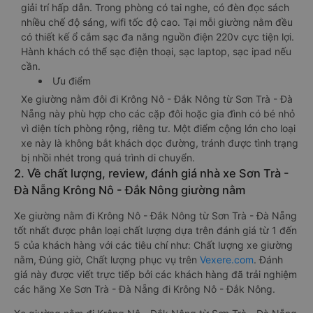
giải trí hấp dẫn. Trong phòng có tai nghe, có đèn đọc sách
nhiều chế độ sáng, wifi tốc độ cao. Tại mỗi giường nằm đều
có thiết kế ổ cắm sạc đa năng nguồn điện 220v cực tiện lợi.
Hành khách có thể sạc điện thoại, sạc laptop, sạc ipad nếu
cần.
Ưu điểm
Xe giường nằm đôi đi Krông Nô - Đắk Nông từ Sơn Trà - Đà
Nẵng này phù hợp cho các cặp đôi hoặc gia đình có bé nhỏ
vì diện tích phòng rộng, riêng tư. Một điểm cộng lớn cho loại
xe này là không bắt khách dọc đường, tránh được tình trạng
bị nhồi nhét trong quá trình di chuyển.
2. Về chất lượng, review, đánh giá nhà xe Sơn Trà -
Đà Nẵng Krông Nô - Đắk Nông giường nằm
Xe giường nằm đi Krông Nô - Đắk Nông từ Sơn Trà - Đà Nẵng
tốt nhất được phân loại chất lượng dựa trên đánh giá từ 1 đến
5 của khách hàng với các tiêu chí như: Chất lượng xe giường
nằm, Đúng giờ, Chất lượng phục vụ trên
Vexere.com
. Đánh
giá này được viết trực tiếp bởi các khách hàng đã trải nghiệm
các hãng Xe Sơn Trà - Đà Nẵng đi Krông Nô - Đắk Nông.