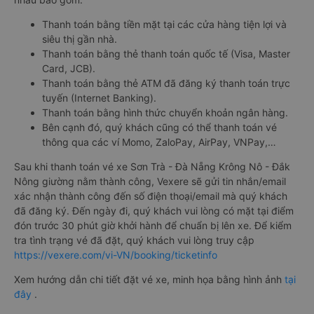
Thanh toán bằng tiền mặt tại các cửa hàng tiện lợi và
siêu thị gần nhà.
Thanh toán bằng thẻ thanh toán quốc tế (Visa, Master
Card, JCB).
Thanh toán bằng thẻ ATM đã đăng ký thanh toán trực
tuyến (Internet Banking).
Thanh toán bằng hình thức chuyển khoản ngân hàng.
Bên cạnh đó, quý khách cũng có thể thanh toán vé
thông qua các ví Momo, ZaloPay, AirPay, VNPay,…
Sau khi thanh toán vé xe Sơn Trà - Đà Nẵng Krông Nô - Đắk
Nông giường nằm thành công, Vexere sẽ gửi tin nhắn/email
xác nhận thành công đến số điện thoại/email mà quý khách
đã đăng ký. Đến ngày đi, quý khách vui lòng có mặt tại điểm
đón trước 30 phút giờ khởi hành để chuẩn bị lên xe. Để kiểm
tra tình trạng vé đã đặt, quý khách vui lòng truy cập
https://vexere.com/vi-VN/booking/ticketinfo
Xem hướng dẫn chi tiết đặt vé xe, minh họa bằng hình ảnh
tại
đây
.