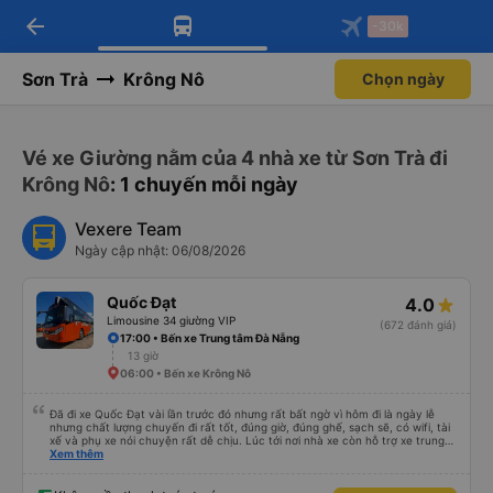
arrow_back
Tải app Vexere ngay!
Tải app Vexere
-30k
Mở app
Mở app
Nhận ưu đãi thành viên độc
-30k/ghế khi đặt vé máy bay qua
quyền
app
Sơn Trà
Krông Nô
Chọn ngày
Vé xe Giường nằm của 4 nhà xe từ Sơn Trà đi
Krông Nô
: 1 chuyến mỗi ngày
Vexere Team
Ngày cập nhật: 06/08/2026
Quốc Đạt
4.0
Limousine 34 giường VIP
(672 đánh giá)
17:00 • Bến xe Trung tâm Đà Nẵng
13 giờ
06:00 • Bến xe Krông Nô
Đã đi xe Quốc Đạt vài lần trước đó nhưng rất bất ngờ vì hôm đi là ngày lễ
nhưng chất lượng chuyến đi rất tốt, đúng giờ, đúng ghế, sạch sẽ, có wifi, tài
xế và phụ xe nói chuyện rất dễ chịu. Lúc tới nơi nhà xe còn hỗ trợ xe trung
chuyển tới tận nhà. 10đ cho nhà xe, hy vọng nhà xe duy trì được chất lượng
Xem thêm
này. Cảm ơn