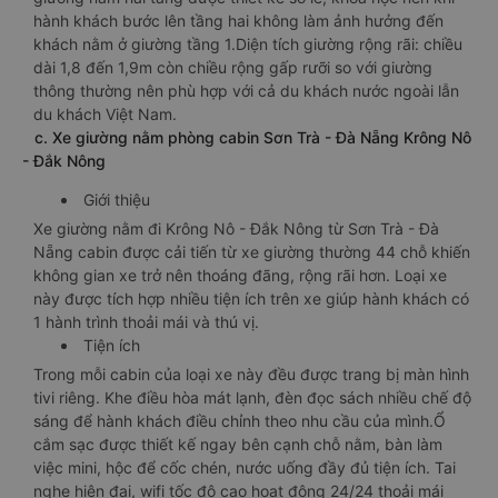
hành khách bước lên tầng hai không làm ảnh hưởng đến
khách nằm ở giường tầng 1.Diện tích giường rộng rãi: chiều
dài 1,8 đến 1,9m còn chiều rộng gấp rưỡi so với giường
thông thường nên phù hợp với cả du khách nước ngoài lẫn
du khách Việt Nam.
c. Xe giường nằm phòng cabin Sơn Trà - Đà Nẵng Krông Nô
- Đắk Nông
Giới thiệu
Xe giường nằm đi Krông Nô - Đắk Nông từ Sơn Trà - Đà
Nẵng cabin được cải tiến từ xe giường thường 44 chỗ khiến
không gian xe trở nên thoáng đãng, rộng rãi hơn. Loại xe
này được tích hợp nhiều tiện ích trên xe giúp hành khách có
1 hành trình thoải mái và thú vị.
Tiện ích
Trong mỗi cabin của loại xe này đều được trang bị màn hình
tivi riêng. Khe điều hòa mát lạnh, đèn đọc sách nhiều chế độ
sáng để hành khách điều chỉnh theo nhu cầu của mình.Ổ
cắm sạc được thiết kế ngay bên cạnh chỗ nằm, bàn làm
việc mini, hộc để cốc chén, nước uống đầy đủ tiện ích. Tai
nghe hiện đại, wifi tốc độ cao hoạt động 24/24 thoải mái