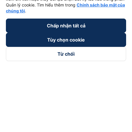
Quản lý cookie. Tìm hiểu thêm trong
Chính sách bảo mật của
chúng tôi
.
Chấp nhận tất cả
Tùy chọn cookie
Từ chối
Theo dõi chúng tôi trên
Facebook
Tiktok
Youtube
Công ty TNHH Thương Mại Dịch Vụ Vexere
Địa chỉ đăng ký kinh doanh: 8C Chữ Đồng Tử, Phường Tân
Sơn Nhất, TP. Hồ Chí Minh, Việt Nam
Địa chỉ
:
Lầu 2, toà nhà H3 Circo Hoàng Diệu, 384 Hoàng Diệu,
Phường Khánh Hội, TP Hồ Chí Minh, Việt Nam
Tầng 3, toà nhà 101 Láng Hạ, 101 Láng Hạ, Phường Láng, TP.
Hà Nội, Việt Nam