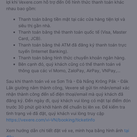
lợi khi Vexere.com hỗ trợ đến 06 hình thức thanh toán khác
nhau bao gồm:
Thanh toán bằng tiền mặt tại các cửa hàng tiện lợi và
siêu thị gần nhà.
Thanh toán bằng thẻ thanh toán quốc tế (Visa, Master
Card, JCB).
Thanh toán bằng thẻ ATM đã đăng ký thanh toán trực
tuyến (Internet Banking).
Thanh toán bằng hình thức chuyển khoản ngân hàng.
Bên cạnh đó, quý khách cũng có thể thanh toán vé
thông qua các ví Momo, ZaloPay, AirPay, VNPay,…
Sau khi thanh toán vé xe Sơn Trà - Đà Nẵng Krông Pắk - Đắk
Lắk giường nằm thành công, Vexere sẽ gửi tin nhắn/email xác
nhận thành công đến số điện thoại/email mà quý khách đã
đăng ký. Đến ngày đi, quý khách vui lòng có mặt tại điểm đón
trước 30 phút giờ khởi hành để chuẩn bị lên xe. Để kiểm tra
tình trạng vé đã đặt, quý khách vui lòng truy cập
https://vexere.com/vi-VN/booking/ticketinfo
Xem hướng dẫn chi tiết đặt vé xe, minh họa bằng hình ảnh
tại
đây
.