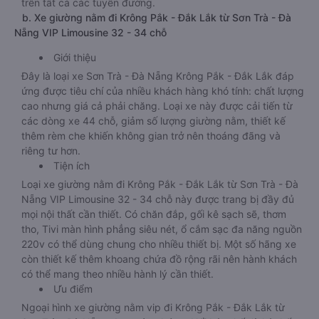
trên tất cả các tuyến đường.
b. Xe giường nằm đi Krông Pắk - Đắk Lắk từ Sơn Trà - Đà
Nẵng VIP Limousine 32 - 34 chỗ
Giới thiệu
Đây là loại xe Sơn Trà - Đà Nẵng Krông Pắk - Đắk Lắk đáp
ứng được tiêu chí của nhiều khách hàng khó tính: chất lượng
cao nhưng giá cả phải chăng. Loại xe này được cải tiến từ
các dòng xe 44 chỗ, giảm số lượng giường nằm, thiết kế
thêm rèm che khiến không gian trở nên thoáng đãng và
riêng tư hơn.
Tiện ích
Loại xe giường nằm đi Krông Pắk - Đắk Lắk từ Sơn Trà - Đà
Nẵng VIP Limousine 32 - 34 chỗ này được trang bị đầy đủ
mọi nội thất cần thiết. Có chăn đắp, gối kê sạch sẽ, thơm
tho, Tivi màn hình phẳng siêu nét, ổ cắm sạc đa năng nguồn
220v có thể dùng chung cho nhiều thiết bị. Một số hãng xe
còn thiết kế thêm khoang chứa đồ rộng rãi nên hành khách
có thể mang theo nhiều hành lý cần thiết.
Ưu điểm
Ngoại hình xe giường nằm vip đi Krông Pắk - Đắk Lắk từ