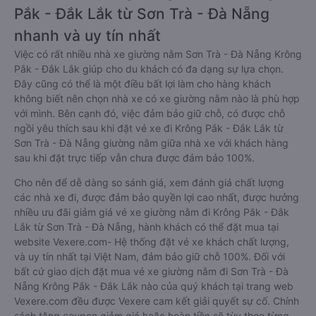
Pắk - Đắk Lắk từ Sơn Trà - Đà Nẵng
nhanh và uy tín nhất
Việc có rất nhiều nhà xe giường nằm Sơn Trà - Đà Nẵng Krông
Pắk - Đắk Lắk giúp cho du khách có đa dạng sự lựa chọn.
Đây cũng có thể là một điều bất lợi làm cho hàng khách
không biết nên chọn nhà xe có xe giường nằm nào là phù hợp
với mình. Bên cạnh đó, việc đảm bảo giữ chỗ, có được chỗ
ngồi yêu thích sau khi đặt vé xe đi Krông Pắk - Đắk Lắk từ
Sơn Trà - Đà Nẵng giường nằm giữa nhà xe với khách hàng
sau khi đặt trực tiếp vẫn chưa được đảm bảo 100%.
Cho nên để dễ dàng so sánh giá, xem đánh giá chất lượng
các nhà xe đi, được đảm bảo quyền lợi cao nhất, được hưởng
nhiều ưu đãi giảm giá vé xe giường nằm đi Krông Pắk - Đắk
Lắk từ Sơn Trà - Đà Nẵng, hành khách có thể đặt mua tại
website Vexere.com- Hệ thống đặt vé xe khách chất lượng,
và uy tín nhất tại Việt Nam, đảm bảo giữ chỗ 100%. Đối với
bất cứ giao dịch đặt mua vé xe giường nằm đi Sơn Trà - Đà
Nẵng Krông Pắk - Đắk Lắk nào của quý khách tại trang web
Vexere.com đều được Vexere cam kết giải quyết sự cố. Chính
sách tặng coupon giảm giá hoặc hoàn tiền sẽ tùy theo từng