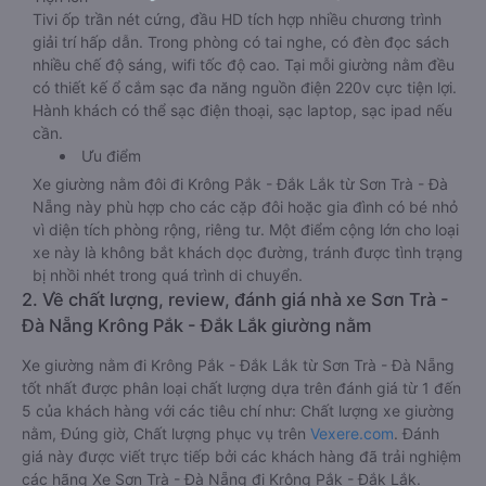
Tivi ốp trần nét cứng, đầu HD tích hợp nhiều chương trình
giải trí hấp dẫn. Trong phòng có tai nghe, có đèn đọc sách
nhiều chế độ sáng, wifi tốc độ cao. Tại mỗi giường nằm đều
có thiết kế ổ cắm sạc đa năng nguồn điện 220v cực tiện lợi.
Hành khách có thể sạc điện thoại, sạc laptop, sạc ipad nếu
cần.
Ưu điểm
Xe giường nằm đôi đi Krông Pắk - Đắk Lắk từ Sơn Trà - Đà
Nẵng này phù hợp cho các cặp đôi hoặc gia đình có bé nhỏ
vì diện tích phòng rộng, riêng tư. Một điểm cộng lớn cho loại
xe này là không bắt khách dọc đường, tránh được tình trạng
bị nhồi nhét trong quá trình di chuyển.
2. Về chất lượng, review, đánh giá nhà xe Sơn Trà -
Đà Nẵng Krông Pắk - Đắk Lắk giường nằm
Xe giường nằm đi Krông Pắk - Đắk Lắk từ Sơn Trà - Đà Nẵng
tốt nhất được phân loại chất lượng dựa trên đánh giá từ 1 đến
5 của khách hàng với các tiêu chí như: Chất lượng xe giường
nằm, Đúng giờ, Chất lượng phục vụ trên
Vexere.com
. Đánh
giá này được viết trực tiếp bởi các khách hàng đã trải nghiệm
các hãng Xe Sơn Trà - Đà Nẵng đi Krông Pắk - Đắk Lắk.