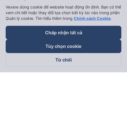
Vexere dùng cookie để website hoạt động ổn định. Bạn có thể
xem chi tiết hoặc thay đổi lựa chọn bất kỳ lúc nào trong phần
Quản lý cookie. Tìm hiểu thêm trong
Chính sách Cookie
.
Chấp nhận tất cả
Tùy chọn cookie
Từ chối
Theo dõi chúng tôi trên
Facebook
Tiktok
Youtube
Công ty TNHH Thương Mại Dịch Vụ Vexere
Địa chỉ đăng ký kinh doanh: 8C Chữ Đồng Tử, Phường Tân
Sơn Nhất, TP. Hồ Chí Minh, Việt Nam
Địa chỉ
:
Lầu 2, toà nhà H3 Circo Hoàng Diệu, 384 Hoàng Diệu,
Phường Khánh Hội, TP Hồ Chí Minh, Việt Nam