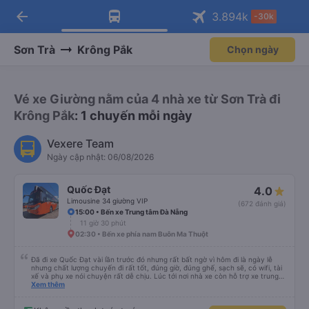
arrow_back
Tải app Vexere ngay!
Tải app Vexere
3.894
k
-30k
Mở app
Mở app
Nhận ưu đãi thành viên độc
-30k/ghế khi đặt vé máy bay qua
quyền
app
Sơn Trà
Krông Pắk
Chọn ngày
Vé xe Giường nằm của 4 nhà xe từ Sơn Trà đi
Krông Pắk
: 1 chuyến mỗi ngày
Vexere Team
Ngày cập nhật: 06/08/2026
Quốc Đạt
4.0
Limousine 34 giường VIP
(672 đánh giá)
15:00 • Bến xe Trung tâm Đà Nẵng
11 giờ 30 phút
02:30 • Bến xe phía nam Buôn Ma Thuột
Đã đi xe Quốc Đạt vài lần trước đó nhưng rất bất ngờ vì hôm đi là ngày lễ
nhưng chất lượng chuyến đi rất tốt, đúng giờ, đúng ghế, sạch sẽ, có wifi, tài
xế và phụ xe nói chuyện rất dễ chịu. Lúc tới nơi nhà xe còn hỗ trợ xe trung
chuyển tới tận nhà. 10đ cho nhà xe, hy vọng nhà xe duy trì được chất lượng
Xem thêm
này. Cảm ơn