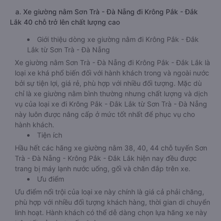
a. Xe giường nằm Sơn Trà - Đà Nẵng đi Krông Pắk - Đắk
Lắk 40 chỗ trở lên chất lượng cao
Giới thiệu dòng xe giường nằm đi Krông Pắk - Đắk
Lắk từ Sơn Trà - Đà Nẵng
Xe giường nằm Sơn Trà - Đà Nẵng đi Krông Pắk - Đắk Lắk là
loại xe khá phổ biến đối với hành khách trong và ngoài nước
bởi sự tiện lợi, giá rẻ, phù hợp với nhiều đối tượng. Mặc dù
chỉ là xe giường nằm bình thường nhưng chất lượng và dịch
vụ của loại xe đi Krông Pắk - Đắk Lắk từ Sơn Trà - Đà Nẵng
này luôn được nâng cấp ở mức tốt nhất để phục vụ cho
hành khách.
Tiện ích
Hầu hết các hãng xe giường nằm 38, 40, 44 chỗ tuyến Sơn
Trà - Đà Nẵng - Krông Pắk - Đắk Lắk hiện nay đều được
trang bị máy lạnh nước uống, gối và chăn đắp trên xe.
Ưu điểm
Ưu điểm nổi trội của loại xe này chính là giá cả phải chăng,
phù hợp với nhiều đối tượng khách hàng, thời gian di chuyển
linh hoạt. Hành khách có thể dễ dàng chọn lựa hãng xe này