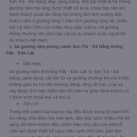
Sơn Trà - Đà Nẵng đẹp, sáng bóng. Nổi bật nhất là hệ thống
giường nằm hai tầng được thiết kế so le, khoa học nên khi
hành khách bước lên tầng hai không làm ảnh hưởng đến
khách nằm ở giường tầng 1.Diện tích giường rộng rãi: chiều
dài 1,8 đến 1,9m còn chiều rộng gấp rưỡi so với giường
thông thường nên phù hợp với cả du khách nước ngoài lẫn
du khách Việt Nam.
c. Xe giường nằm phòng cabin Sơn Trà - Đà Nẵng Krông
Pắk - Đắk Lắk
Giới thiệu
Xe giường nằm đi Krông Pắk - Đắk Lắk từ Sơn Trà - Đà
Nẵng cabin được cải tiến từ xe giường thường 44 chỗ khiến
không gian xe trở nên thoáng đãng, rộng rãi hơn. Loại xe
này được tích hợp nhiều tiện ích trên xe giúp hành khách có
1 hành trình thoải mái và thú vị.
Tiện ích
Trong mỗi cabin của loại xe này đều được trang bị màn hình
tivi riêng. Khe điều hòa mát lạnh, đèn đọc sách nhiều chế độ
sáng để hành khách điều chỉnh theo nhu cầu của mình.Ổ
cắm sạc được thiết kế ngay bên cạnh chỗ nằm, bàn làm