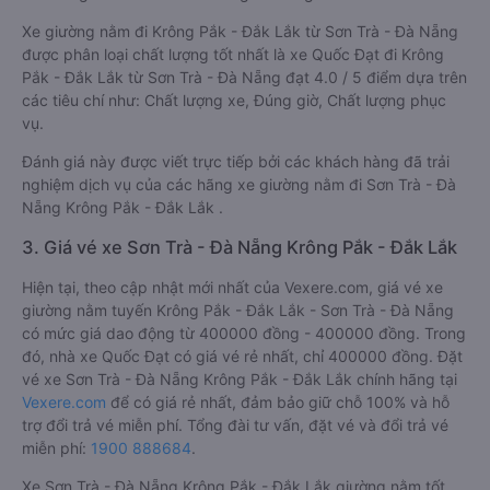
Xe giường nằm đi Krông Pắk - Đắk Lắk từ Sơn Trà - Đà Nẵng
được phân loại chất lượng tốt nhất là xe Quốc Đạt đi Krông
Pắk - Đắk Lắk từ Sơn Trà - Đà Nẵng đạt 4.0 / 5 điểm dựa trên
các tiêu chí như: Chất lượng xe, Đúng giờ, Chất lượng phục
vụ.
Đánh giá này được viết trực tiếp bởi các khách hàng đã trải
nghiệm dịch vụ của các hãng xe giường nằm đi Sơn Trà - Đà
Nẵng Krông Pắk - Đắk Lắk .
3. Giá vé xe Sơn Trà - Đà Nẵng Krông Pắk - Đắk Lắk
Hiện tại, theo cập nhật mới nhất của Vexere.com, giá vé xe
giường nằm tuyến Krông Pắk - Đắk Lắk - Sơn Trà - Đà Nẵng
có mức giá dao động từ 400000 đồng - 400000 đồng. Trong
đó, nhà xe Quốc Đạt có giá vé rẻ nhất, chỉ 400000 đồng. Đặt
vé xe Sơn Trà - Đà Nẵng Krông Pắk - Đắk Lắk chính hãng tại
Vexere.com
để có giá rẻ nhất, đảm bảo giữ chỗ 100% và hỗ
trợ đổi trả vé miễn phí. Tổng đài tư vấn, đặt vé và đổi trả vé
miễn phí:
1900 888684
.
Xe Sơn Trà - Đà Nẵng Krông Pắk - Đắk Lắk giường nằm tốt