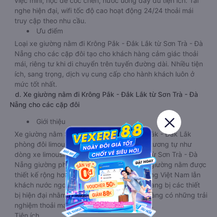
việc mini, hộc để cốc chén, nước uống đầy đủ tiện ích. Tai
nghe hiện đại, wifi tốc độ cao hoạt động 24/24 thoải mái
truy cập theo nhu cầu.
Ưu điểm
Loại xe giường nằm đi Krông Pắk - Đắk Lắk từ Sơn Trà - Đà
Nẵng cho các cặp đôi tạo cho khách hàng cảm giác thoải
mái, riêng tư khi di chuyển trên tuyến đường dài. Nhiều tiện
ích, sang trọng, dịch vụ cung cấp cho hành khách luôn ở
mức tốt nhất.
d. Xe giường nằm đi Krông Pắk - Đắk Lắk từ Sơn Trà - Đà
Nẵng cho các cặp đôi
Giới thiệu
Xe giường nằm Sơn Trà - Đà Nẵng Krông Pắk - Đắk Lắk
phòng đôi limousine là dòng xe có thiết kế tương tự như
dòng xe limousine đi Krông Pắk - Đắk Lắk từ Sơn Trà - Đà
Nẵng giường phòng. Tuy nhiên kích thước giường nằm được
thiết kế rộng hơn, phù hợp với cả khách hàng Việt Nam lẫn
khách nước ngoài. Nhà xe vẫn chú trọng trang bị các thiết
bị hiện đại nhằm đảm bảo cho quý khách hàng có những trải
nghiệm thoải mái nhất trong suốt chuyến đi.
Tiện ích