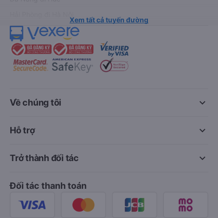
Hải Phòng đi Hà Nội
Xem tất cả tuyến đường
keyboard_arrow_down
Về chúng tôi
keyboard_arrow_down
Hỗ trợ
keyboard_arrow_down
Trở thành đối tác
Đối tác thanh toán