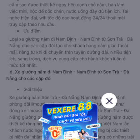
cắm sạc được thiết kế ngay bên cạnh chỗ nằm, bàn làm
việc mini, hộc để cốc chén, nước uống đầy đủ tiện ích. Tai
nghe hiện đại, wifi tốc độ cao hoạt động 24/24 thoải mái
truy cập theo nhu cầu.
Ưu điểm
Loại xe giường nằm đi Nam Định - Nam Định từ Sơn Trà - Đà
Nẵng cho các cặp đôi tạo cho khách hàng cảm giác thoải
mái, riêng tư khi di chuyển trên tuyến đường dài. Nhiều tiện
ích, sang trọng, dịch vụ cung cấp cho hành khách luôn ở
mức tốt nhất.
d. Xe giường nằm đi Nam Định - Nam Định từ Sơn Trà - Đà
Nẵng cho các cặp đôi
Giới thiệu
Xe giường nằm Sơn Trà - Đà Nẵng Nam Định - Nam Định
phòng đôi limousine là dòng xe có thiết kế tương tự như
dòng xe limousine đi Nam Định - Nam Định từ Sơn Trà - Đà
Nẵng giường phòng. Tuy nhiên kích thước giường nằm được
thiết kế rộng hơn, phù hợp với cả khách hàng Việt Nam lẫn
khách nước ngoài. Nhà xe vẫn chú trọng trang bị các thiết
bị hiện đại nhằm đảm bảo cho quý khách hàng có những trải