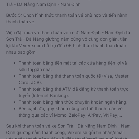
Trà - Đà Nẵng Nam Định - Nam Định
Bước 5: Chọn hình thức thanh toán vé phù hợp và tiến hành
thanh toán vé.
Việc đặt mua và thanh toán vé xe đi Nam Định - Nam Định từ
Sơn Trà - Đà Nẵng giường nằm cũng vô cùng đơn giản, tiện
lợi khi Vexere.com hỗ trợ đến 06 hình thức thanh toán khác
nhau bao gồm:
Thanh toán bằng tiền mặt tại các cửa hàng tiện lợi và
siêu thị gần nhà.
Thanh toán bằng thẻ thanh toán quốc tế (Visa, Master
Card, JCB).
Thanh toán bằng thẻ ATM đã đăng ký thanh toán trực
tuyến (Internet Banking).
Thanh toán bằng hình thức chuyển khoản ngân hàng.
Bên cạnh đó, quý khách cũng có thể thanh toán vé
thông qua các ví Momo, ZaloPay, AirPay, VNPay,…
Sau khi thanh toán vé xe Sơn Trà - Đà Nẵng Nam Định - Nam
Định giường nằm thành công, Vexere sẽ gửi tin nhắn/email
xác nhận thành công đến số điện thoại/email mà quý khách