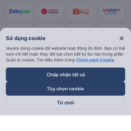
close
Sử dụng cookie
Vexere dùng cookie để website hoạt động ổn định. Bạn có thể
xem chi tiết hoặc thay đổi lựa chọn bất kỳ lúc nào trong phần
Quản lý cookie. Tìm hiểu thêm trong
Chính sách Cookie
.
Chấp nhận tất cả
Tùy chọn cookie
Từ chối
Theo dõi chúng tôi trên
Facebook
Tiktok
Youtube