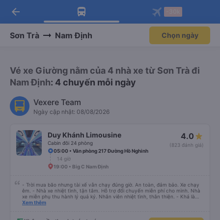
arrow_back
Tải app Vexere ngay!
Tải app Vexere
-30k
Mở app
Mở app
Nhận ưu đãi thành viên độc
-30k/ghế khi đặt vé máy bay qua
quyền
app
Sơn Trà
Nam Định
Chọn ngày
Vé xe Giường nằm của 4 nhà xe từ Sơn Trà đi
Nam Định
: 4 chuyến mỗi ngày
Vexere Team
Ngày cập nhật: 08/08/2026
Duy Khánh Limousine
4.0
Cabin đôi 24 phòng
(823 đánh giá)
05:00 • Văn phòng 217 Đường Hồ Nghinh
14 giờ
19:00 • Big C Nam Định
- Trời mưa bão nhưng tài xế vẫn chạy đúng giờ. An toàn, đảm bảo. Xe chạy
êm. - Nhà xe nhiệt tình, tận tâm. Hỗ trợ đổi chuyến miễn phí cho mình. Nhà
xe miễn phụ thu hành lý quá ký. Nhân viên nhiệt tình, thân thiện. - Khá là
thích tài xế. Lái xe an toàn. Chu đáo, thân thiện, nhiệt tình. - Xe ngồi thoải
Xem thêm
mái, có massage, có ổ cắm sạc. - Giữa trời mưa bão, mình vẫn kịp giờ
check-in sân bay nên cho 5 sao.