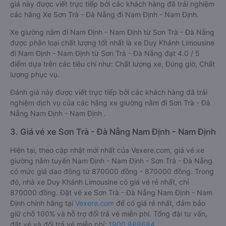
giá này được viết trực tiếp bởi các khách hàng đã trải nghiệm
các hãng Xe Sơn Trà - Đà Nẵng đi Nam Định - Nam Định.
Xe giường nằm đi Nam Định - Nam Định từ Sơn Trà - Đà Nẵng
được phân loại chất lượng tốt nhất là xe Duy Khánh Limousine
đi Nam Định - Nam Định từ Sơn Trà - Đà Nẵng đạt 4.0 / 5
điểm dựa trên các tiêu chí như: Chất lượng xe, Đúng giờ, Chất
lượng phục vụ.
Đánh giá này được viết trực tiếp bởi các khách hàng đã trải
nghiệm dịch vụ của các hãng xe giường nằm đi Sơn Trà - Đà
Nẵng Nam Định - Nam Định .
3. Giá vé xe Sơn Trà - Đà Nẵng Nam Định - Nam Định
Hiện tại, theo cập nhật mới nhất của Vexere.com, giá vé xe
giường nằm tuyến Nam Định - Nam Định - Sơn Trà - Đà Nẵng
có mức giá dao động từ 870000 đồng - 870000 đồng. Trong
đó, nhà xe Duy Khánh Limousine có giá vé rẻ nhất, chỉ
870000 đồng. Đặt vé xe Sơn Trà - Đà Nẵng Nam Định - Nam
Định chính hãng tại
Vexere.com
để có giá rẻ nhất, đảm bảo
giữ chỗ 100% và hỗ trợ đổi trả vé miễn phí. Tổng đài tư vấn,
đặt vé và đổi trả vé miễn phí:
1900 888684
.