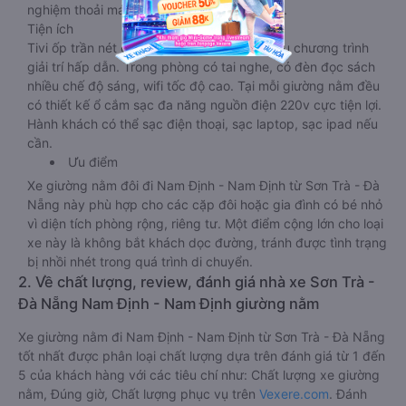
nghiệm thoải mái nhất trong suốt chuyến đi.
Tiện ích
Tivi ốp trần nét cứng, đầu HD tích hợp nhiều chương trình
giải trí hấp dẫn. Trong phòng có tai nghe, có đèn đọc sách
nhiều chế độ sáng, wifi tốc độ cao. Tại mỗi giường nằm đều
có thiết kế ổ cắm sạc đa năng nguồn điện 220v cực tiện lợi.
Hành khách có thể sạc điện thoại, sạc laptop, sạc ipad nếu
cần.
Ưu điểm
Xe giường nằm đôi đi Nam Định - Nam Định từ Sơn Trà - Đà
Nẵng này phù hợp cho các cặp đôi hoặc gia đình có bé nhỏ
vì diện tích phòng rộng, riêng tư. Một điểm cộng lớn cho loại
xe này là không bắt khách dọc đường, tránh được tình trạng
bị nhồi nhét trong quá trình di chuyển.
2. Về chất lượng, review, đánh giá nhà xe Sơn Trà -
Đà Nẵng Nam Định - Nam Định giường nằm
Xe giường nằm đi Nam Định - Nam Định từ Sơn Trà - Đà Nẵng
tốt nhất được phân loại chất lượng dựa trên đánh giá từ 1 đến
5 của khách hàng với các tiêu chí như: Chất lượng xe giường
nằm, Đúng giờ, Chất lượng phục vụ trên
Vexere.com
. Đánh