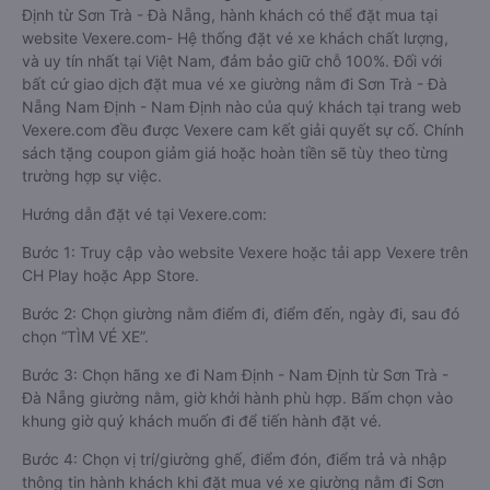
Định từ Sơn Trà - Đà Nẵng, hành khách có thể đặt mua tại
website Vexere.com- Hệ thống đặt vé xe khách chất lượng,
và uy tín nhất tại Việt Nam, đảm bảo giữ chỗ 100%. Đối với
bất cứ giao dịch đặt mua vé xe giường nằm đi Sơn Trà - Đà
Nẵng Nam Định - Nam Định nào của quý khách tại trang web
Vexere.com đều được Vexere cam kết giải quyết sự cố. Chính
sách tặng coupon giảm giá hoặc hoàn tiền sẽ tùy theo từng
trường hợp sự việc.
Hướng dẫn đặt vé tại Vexere.com:
Bước 1: Truy cập vào website Vexere hoặc tải app Vexere trên
CH Play hoặc App Store.
Bước 2: Chọn giường nằm điểm đi, điểm đến, ngày đi, sau đó
chọn “TÌM VÉ XE”.
Bước 3: Chọn hãng xe đi Nam Định - Nam Định từ Sơn Trà -
Đà Nẵng giường nằm, giờ khởi hành phù hợp. Bấm chọn vào
khung giờ quý khách muốn đi để tiến hành đặt vé.
Bước 4: Chọn vị trí/giường ghế, điểm đón, điểm trả và nhập
thông tin hành khách khi đặt mua vé xe giường nằm đi Sơn