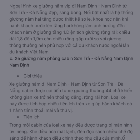
Ngoại hình xe giường nằm vip đi Nam Định - Nam Định từ
Sơn Trà - Đà Nẵng đẹp, sáng bóng. Nổi bật nhất là hệ thống
giường nằm hai tầng được thiết kế so le, khoa học nên khi
hành khách bước lên tầng hai không làm ảnh hưởng đến
khách nằm ở giường tầng 1.Diện tích giường rộng rãi: chiều
dài 1,8 đến 1,9m còn chiều rộng gấp rưỡi so với giường
thông thường nên phù hợp với cả du khách nước ngoài lẫn
du khách Việt Nam.
c. Xe giường nằm phòng cabin Sơn Trà - Đà Nẵng Nam Định
- Nam Định
Giới thiệu
Xe giường nằm đi Nam Định - Nam Định từ Sơn Trà - Đà
Nẵng cabin được cải tiến từ xe giường thường 44 chỗ khiến
không gian xe trở nên thoáng đãng, rộng rãi hơn. Loại xe
này được tích hợp nhiều tiện ích trên xe giúp hành khách có
1 hành trình thoải mái và thú vị.
Tiện ích
Trong mỗi cabin của loại xe này đều được trang bị màn hình
tivi riêng. Khe điều hòa mát lạnh, đèn đọc sách nhiều chế độ
sáng để hành khách điều chỉnh theo nhu cầu của mình.Ổ