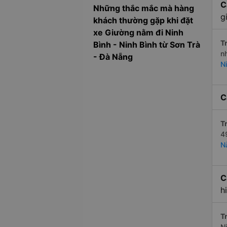
C
Những thắc mắc mà hàng
g
khách thường gặp khi đặt
xe Giường nằm đi Ninh
Tr
Bình - Ninh Bình từ Sơn Trà
n
- Đà Nẵng
N
C
Tr
4
N
C
h
Tr
Ni