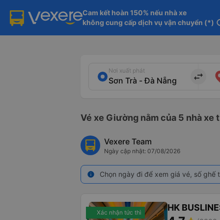
Cam kết hoàn 150% nếu nhà xe

không cung cấp dịch vụ vận chuyển (*)
in
Nơi xuất phát
import_export
Vé xe Giường nằm của 5 nhà xe từ
Vexere Team
Ngày cập nhật: 07/08/2026
Chọn ngày đi để xem giá vé, số ghế t
info
HK BUSLINE
Xác nhận tức thì