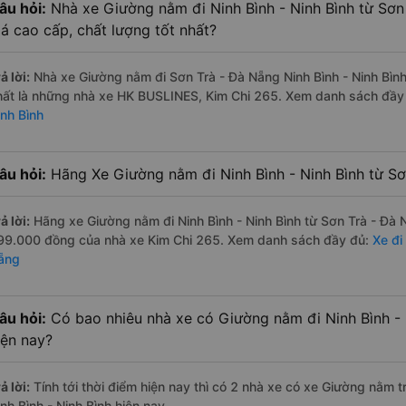
âu hỏi:
Nhà xe Giường nằm đi Ninh Bình - Ninh Bình từ Sơ
iá cao cấp, chất lượng tốt nhất?
ả lời:
Nhà xe Giường nằm đi Sơn Trà - Đà Nẵng Ninh Bình - Ninh Bình
hất là những nhà xe HK BUSLINES, Kim Chi 265. Xem danh sách đầy
inh Bình
âu hỏi:
Hãng Xe Giường nằm đi Ninh Bình - Ninh Bình từ Sơ
ả lời:
Hãng xe Giường nằm đi Ninh Bình - Ninh Bình từ Sơn Trà - Đà N
99.000 đồng của nhà xe Kim Chi 265. Xem danh sách đầy đủ:
Xe đi
ẵng
âu hỏi:
Có bao nhiêu nhà xe có Giường nằm đi Ninh Bình - 
iện nay?
ả lời:
Tính tới thời điểm hiện nay thì có 2 nhà xe có xe Giường nằm 
nh Bình - Ninh Bình hiện nay