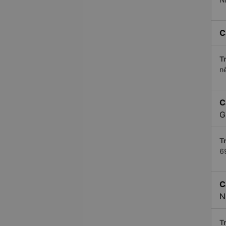
C
Tr
n
C
G
Tr
6
C
N
Tr