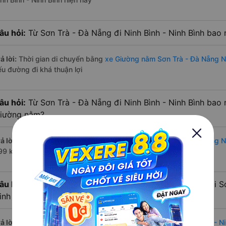
âu hỏi:
Từ Sơn Trà - Đà Nẵng đi Ninh Bình - Ninh Bình bao
ả lời:
Thời gian di chuyển bằng
xe Giường nằm Sơn Trà - Đà Nẵng Ni
ếu đường đi khá thuận lợi
âu hỏi:
Từ Sơn Trà - Đà Nẵng đi Ninh Bình - Ninh Bình bao
iường nằm?
ả lời:
Đường di chuyển bằng
xe Giường nằm đi Sơn Trà - Đà Nẵng Ni
99 km.
âu hỏi:
Mỗi ngày có bao nhiêu chuyến xe Giường nằm đi Sơ
inh Bình?
ả lời:
Tuyến đường
xe Giường nằm Sơn Trà - Đà Nẵng Ninh Bình - Ni