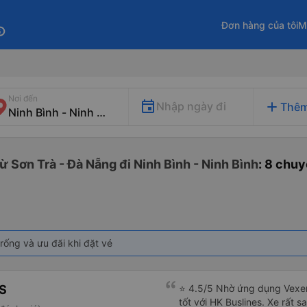
Đơn hàng của tôi
M
fo
Nơi đến
add
Nhập ngày đi
Thêm
 Sơn Trà - Đà Nẵng đi Ninh Bình - Ninh Bình
: 8 chu
rống và ưu đãi khi đặt vé
S
⭐ 4.5/5 Nhờ ứng dụng Vexer
tốt với HK Buslines. Xe rất s