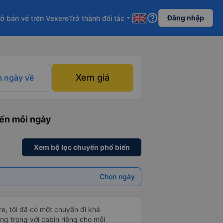
help_outline
Đăng nhập
ở bán vé trên Vexere
Trở thành đối tác
arrow_drop_down
Xem giá
 ngày về
yến mỗi ngày
Xem bộ lọc chuyến phổ biến
Chọn ngày
e, tôi đã có một chuyến đi khá
ang trọng với cabin riêng cho mỗi