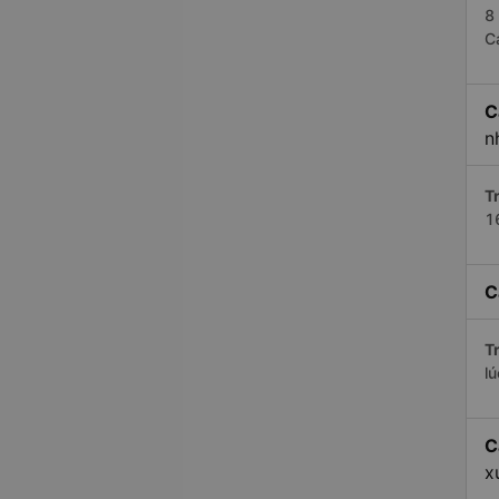
8
C
C
n
Tr
1
C
Tr
l
C
x