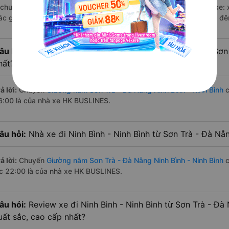
 chuyến trên
Vexere.com
bắt đầu từ 16:00 đến 22:00 bởi 2 nhà xe:
ác giờ xe chạy có đầy đủ cả ban ngày, buổi trưa, buổi chiều, ban đ
âu hỏi:
Nhà xe Giường nằm đi Ninh Bình - Ninh Bình từ Sơ
hất?
ả lời:
Chuyến
Giường nằm Sơn Trà - Đà Nẵng Ninh Bình - Ninh Bình
c
6:00 là của nhà xe HK BUSLINES.
âu hỏi:
Nhà xe đi Ninh Bình - Ninh Bình từ Sơn Trà - Đà Nẵ
ả lời:
Chuyến
Giường nằm Sơn Trà - Đà Nẵng Ninh Bình - Ninh Bình
c
úc 22:00 là của nhà xe HK BUSLINES.
âu hỏi:
Review xe đi Ninh Bình - Ninh Bình từ Sơn Trà - Đà 
uất sắc, cao cấp nhất?