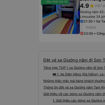
Xác nhận tức thì
4.9
star
(787 đ
Giường nằm 43 
Limousine 34 p
21:30 • Ga T
1h30m
23:00 • Cổng
Đặt vé xe Giường nằm đi Sơn T
Tổng hợp TOP 1 xe Giường nằm đi Sơn T
🚌 1. Xe Diên Hồng (Đà Nẵng): xe
Những thắc mắc mà hàng khách thường 
Thông tin đặt vé xe Giường nằm Tam Kỳ
Giới thiệu về các dòng xe Giường nằm đ
1. Giới thiệu các dòng xe Giường