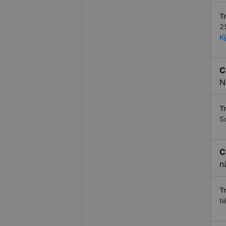
Tr
2
K
C
N
Tr
S
C
n
Tr
t