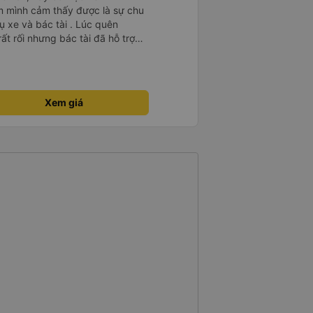
m mình cảm thấy được là sự chu
ụ xe và bác tài . Lúc quên
t rối nhưng bác tài đã hỗ trợ
ất lượng 🥰
Xem giá