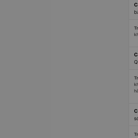
C
b
Tr
k
C
Q
Tr
k
h
C
s
Tr