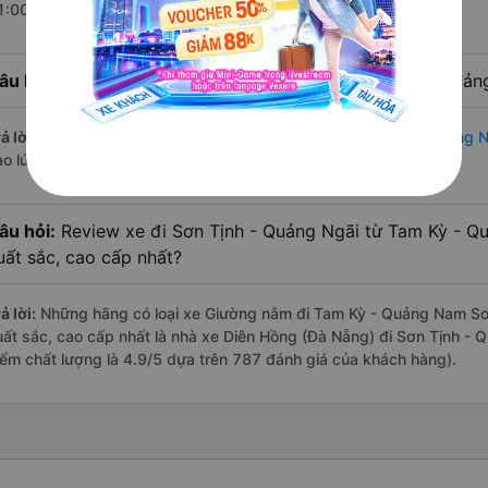
1:00 là của nhà xe Diên Hồng (Đà Nẵng).
âu hỏi:
Nhà xe đi Sơn Tịnh - Quảng Ngãi từ Tam Kỳ - Quản
ả lời:
Chuyến
Giường nằm Tam Kỳ - Quảng Nam Sơn Tịnh - Quảng N
ào lúc 21:30 là của nhà xe Diên Hồng (Đà Nẵng).
âu hỏi:
Review xe đi Sơn Tịnh - Quảng Ngãi từ Tam Kỳ - Qu
uất sắc, cao cấp nhất?
ả lời:
Những hãng có loại xe Giường nằm đi Tam Kỳ - Quảng Nam Sơn
uất sắc, cao cấp nhất là nhà xe Diên Hồng (Đà Nẵng) đi Sơn Tịnh -
iểm chất lượng là 4.9/5 dựa trên 787 đánh giá của khách hàng).