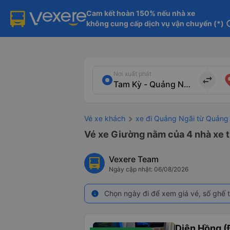
Cam kết hoàn 150% nếu nhà xe

không cung cấp dịch vụ vận chuyển (*)
in
Nơi xuất phát
import_export
Vé xe khách
xe đi Quảng Ngãi từ Quản
Vé xe Giường nằm của 4 nhà xe 
Vexere Team
Ngày cập nhật: 06/08/2026
Chọn ngày đi để xem giá vé, số ghế t
info
Diên Hồng (