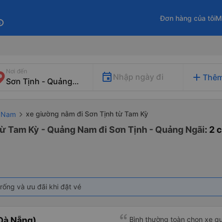
Đơn hàng của tôi
M
fo
Nơi đến
add
Nhập ngày đi
Thêm
xe giường nằm đi Sơn Tịnh từ Tam Kỳ
g Nam
từ Tam Kỳ - Quảng Nam đi Sơn Tịnh - Quảng Ngãi
: 2
rống và ưu đãi khi đặt vé
Đà Nẵng)
Bình thường toàn chọn xe qu