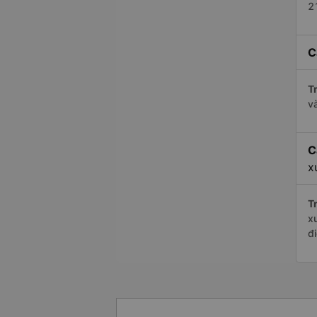
2
C
Tr
v
C
x
Tr
x
đ