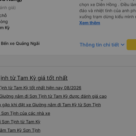
chọn xe Diên Hồng . Điều là
ánh giá)
đáo và nhiệt tình của anh ph
chỗ
xuống trạm dừng kiểu mình rấ
hòng
mình về tận nhà . 10 điểm ch
Xem thêm
am Kỳ
 Bến xe Quảng Ngãi
keyboard_arrow_down
Thông tin chi tiết
ịnh từ Tam Kỳ giá tốt nhất
ịnh từ Tam Kỳ tốt nhất hiện nay 08/2026
 Giường nằm đi Sơn Tịnh từ Tam Kỳ được đánh giá cao
gặp khi đặt xe Giường nằm đi Tam Kỳ từ Sơn Tịnh
 Sơn Tịnh của các nhà xe
i Sơn Tịnh từ Tam Kỳ
 nằm Tam Kỳ Sơn Tịnh