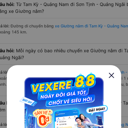
âu hỏi:
Từ Tam Kỳ - Quảng Nam đi Sơn Tịnh - Quảng Ngãi 
ằng xe Giường nằm?
ả lời:
Đường di chuyển bằng
xe Giường nằm đi Tam Kỳ - Quảng Nam
hoảng 145 km.
âu hỏi:
Mỗi ngày có bao nhiêu chuyến xe Giường nằm đi T
uảng Ngãi?
ả lời:
Tuyến đường
xe Giường nằm Tam Kỳ - Quảng Nam Sơn Tịnh -
hoảng 2 chuyến trên
Vexere.com
bắt đầu từ 21:00 đến 21:30 bởi 1 
ành. Các giờ xe chạy có đầy đủ cả ban ngày, buổi trưa, buổi chiều,
âu hỏi:
Nhà xe Giường nằm đi Sơn Tịnh - Quảng Ngãi từ T
ớm nhất?
ả lời:
Chuyến
Giường nằm Tam Kỳ - Quảng Nam Sơn Tịnh - Quảng N