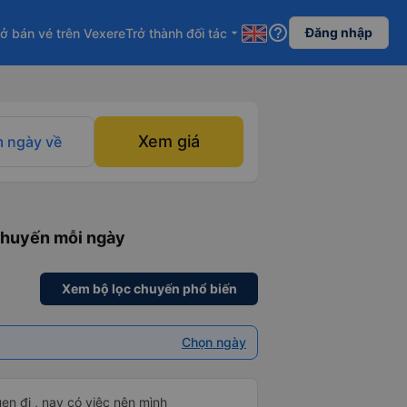
help_outline
Đăng nhập
ở bán vé trên Vexere
Trở thành đối tác
arrow_drop_down
Xem giá
 ngày về
 chuyến mỗi ngày
Xem bộ lọc chuyến phổ biến
Chọn ngày
en đi , nay có việc nên mình