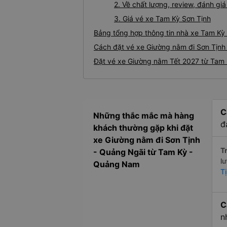
2. Về chất lượng, review, đánh g
3. Giá vé xe Tam Kỳ Sơn Tịnh
Bảng tổng hợp thông tin nhà xe Tam Kỳ 
Cách đặt vé xe Giường nằm đi Sơn Tịnh 
Đặt vé xe Giường nằm Tết 2027 từ Tam 
C
Những thắc mắc mà hàng
đ
khách thường gặp khi đặt
xe Giường nằm đi Sơn Tịnh
Tr
- Quảng Ngãi từ Tam Kỳ -
l
Quảng Nam
T
C
n