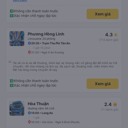
và cổng USB được đặt ở vị trí thuận tiện. Nhân viên rất lịch sự và xe đến
Xem thêm
điểm đến sớm hơn dự kiến. Cảm ơn!
Không cần thanh toán trước
Xem giá
Xác nhận chỗ ngay lập tức
Phương Hồng Linh
4.3
Limousine 24 phòng
(714 đánh giá)
20:20 • Trạm Thu Phí Tân An
1 giờ 10 phút
21:30 • Ngã 4 An Sương
Tài xế và lơ xe dễ thương, mình kẹt xe nhưng vẫn cố gắng đợi để mình ko trễ
chuyến, rất nhẹ nhàng và lịch sự. Xe sạch sẽ, thoáng mát, mền thơm tho.
Rất hài lòng trong chuyến đi này
Không cần thanh toán trước
Xem giá
Xác nhận chỗ ngay lập tức
star_rate
Hòa Thuận
2.4
Giường nằm 44 chỗ
(11 đánh giá)
15:00 • Long An
1 giờ
16:00 • Sài Gòn - Ngã 4 Bình Phước