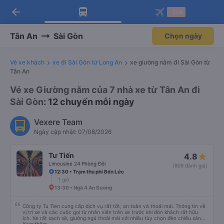
arrow_back
Tải app Vexere ngay!
Tải app Vexere
-30k
Mở app
Mở app
Nhận ưu đãi thành viên độc
-30k/ghế khi đặt vé máy bay qua
quyền
app
Tân An
Sài Gòn
Chọn ngày
Vé xe khách
xe đi Sài Gòn từ Long An
xe giường nằm đi Sài Gòn từ
Tân An
Vé xe Giường nằm của 7 nhà xe từ Tân An đi
Sài Gòn
: 12 chuyến mỗi ngày
Vexere Team
Ngày cập nhật: 07/08/2026
Tư Tiến
4.8
Limousine 24 Phòng Đôi
(809 đánh giá)
12:30 • Trạm thu phí Bến Lức
1 giờ
13:30 • Ngã 4 An Sương
Công ty Tu Tien cung cấp dịch vụ rất tốt, an toàn và thoải mái. Thông tin về
vị trí xe và các cuộc gọi từ nhân viên trên xe trước khi đón khách rất hữu
ích. Xe rất sạch sẽ, giường ngủ thoải mái với nhiều tùy chọn đèn chiếu sáng