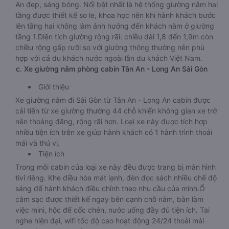
An đẹp, sáng bóng. Nổi bật nhất là hệ thống giường nằm hai
tầng được thiết kế so le, khoa học nên khi hành khách bước
lên tầng hai không làm ảnh hưởng đến khách nằm ở giường
tầng 1.Diện tích giường rộng rãi: chiều dài 1,8 đến 1,9m còn
chiều rộng gấp rưỡi so với giường thông thường nên phù
hợp với cả du khách nước ngoài lẫn du khách Việt Nam.
c. Xe giường nằm phòng cabin Tân An - Long An Sài Gòn
Giới thiệu
Xe giường nằm đi Sài Gòn từ Tân An - Long An cabin được
cải tiến từ xe giường thường 44 chỗ khiến không gian xe trở
nên thoáng đãng, rộng rãi hơn. Loại xe này được tích hợp
nhiều tiện ích trên xe giúp hành khách có 1 hành trình thoải
mái và thú vị.
Tiện ích
Trong mỗi cabin của loại xe này đều được trang bị màn hình
tivi riêng. Khe điều hòa mát lạnh, đèn đọc sách nhiều chế độ
sáng để hành khách điều chỉnh theo nhu cầu của mình.Ổ
cắm sạc được thiết kế ngay bên cạnh chỗ nằm, bàn làm
việc mini, hộc để cốc chén, nước uống đầy đủ tiện ích. Tai
nghe hiện đại, wifi tốc độ cao hoạt động 24/24 thoải mái