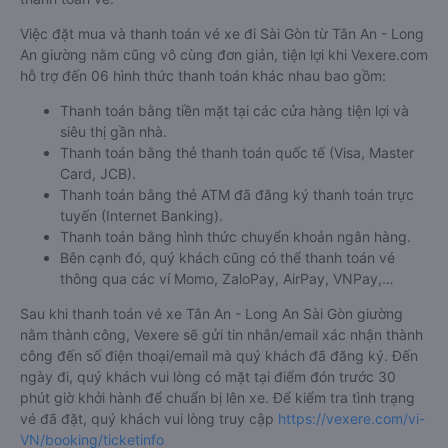
Việc đặt mua và thanh toán vé xe đi Sài Gòn từ Tân An - Long
An giường nằm cũng vô cùng đơn giản, tiện lợi khi Vexere.com
hỗ trợ đến 06 hình thức thanh toán khác nhau bao gồm:
Thanh toán bằng tiền mặt tại các cửa hàng tiện lợi và
siêu thị gần nhà.
Thanh toán bằng thẻ thanh toán quốc tế (Visa, Master
Card, JCB).
Thanh toán bằng thẻ ATM đã đăng ký thanh toán trực
tuyến (Internet Banking).
Thanh toán bằng hình thức chuyển khoản ngân hàng.
Bên cạnh đó, quý khách cũng có thể thanh toán vé
thông qua các ví Momo, ZaloPay, AirPay, VNPay,…
Sau khi thanh toán vé xe Tân An - Long An Sài Gòn giường
nằm thành công, Vexere sẽ gửi tin nhắn/email xác nhận thành
công đến số điện thoại/email mà quý khách đã đăng ký. Đến
ngày đi, quý khách vui lòng có mặt tại điểm đón trước 30
phút giờ khởi hành để chuẩn bị lên xe. Để kiểm tra tình trạng
vé đã đặt, quý khách vui lòng truy cập
https://vexere.com/vi-
VN/booking/ticketinfo