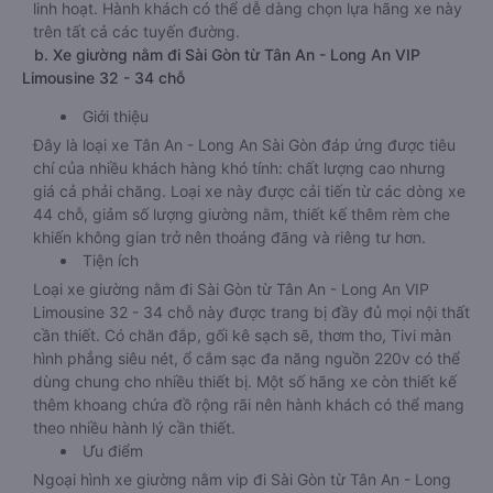
linh hoạt. Hành khách có thể dễ dàng chọn lựa hãng xe này
trên tất cả các tuyến đường.
b. Xe giường nằm đi Sài Gòn từ Tân An - Long An VIP
Limousine 32 - 34 chỗ
Giới thiệu
Đây là loại xe Tân An - Long An Sài Gòn đáp ứng được tiêu
chí của nhiều khách hàng khó tính: chất lượng cao nhưng
giá cả phải chăng. Loại xe này được cải tiến từ các dòng xe
44 chỗ, giảm số lượng giường nằm, thiết kế thêm rèm che
khiến không gian trở nên thoáng đãng và riêng tư hơn.
Tiện ích
Loại xe giường nằm đi Sài Gòn từ Tân An - Long An VIP
Limousine 32 - 34 chỗ này được trang bị đầy đủ mọi nội thất
cần thiết. Có chăn đắp, gối kê sạch sẽ, thơm tho, Tivi màn
hình phẳng siêu nét, ổ cắm sạc đa năng nguồn 220v có thể
dùng chung cho nhiều thiết bị. Một số hãng xe còn thiết kế
thêm khoang chứa đồ rộng rãi nên hành khách có thể mang
theo nhiều hành lý cần thiết.
Ưu điểm
Ngoại hình xe giường nằm vip đi Sài Gòn từ Tân An - Long