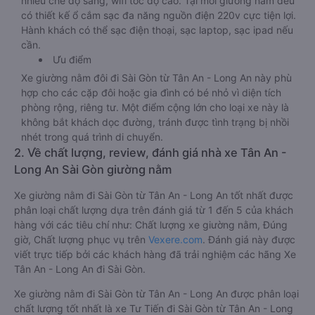
nhiều chế độ sáng, wifi tốc độ cao. Tại mỗi giường nằm đều
có thiết kế ổ cắm sạc đa năng nguồn điện 220v cực tiện lợi.
Hành khách có thể sạc điện thoại, sạc laptop, sạc ipad nếu
cần.
Ưu điểm
Xe giường nằm đôi đi Sài Gòn từ Tân An - Long An này phù
hợp cho các cặp đôi hoặc gia đình có bé nhỏ vì diện tích
phòng rộng, riêng tư. Một điểm cộng lớn cho loại xe này là
không bắt khách dọc đường, tránh được tình trạng bị nhồi
nhét trong quá trình di chuyển.
2. Về chất lượng, review, đánh giá nhà xe Tân An -
Long An Sài Gòn giường nằm
Xe giường nằm đi Sài Gòn từ Tân An - Long An tốt nhất được
phân loại chất lượng dựa trên đánh giá từ 1 đến 5 của khách
hàng với các tiêu chí như: Chất lượng xe giường nằm, Đúng
giờ, Chất lượng phục vụ trên
Vexere.com
. Đánh giá này được
viết trực tiếp bởi các khách hàng đã trải nghiệm các hãng Xe
Tân An - Long An đi Sài Gòn.
Xe giường nằm đi Sài Gòn từ Tân An - Long An được phân loại
chất lượng tốt nhất là xe Tư Tiến đi Sài Gòn từ Tân An - Long