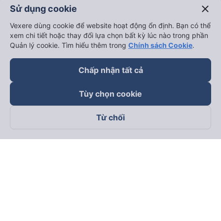
close
Sử dụng cookie
Vexere dùng cookie để website hoạt động ổn định. Bạn có thể
xem chi tiết hoặc thay đổi lựa chọn bất kỳ lúc nào trong phần
Quản lý cookie. Tìm hiểu thêm trong
Chính sách Cookie
.
Chấp nhận tất cả
Tùy chọn cookie
Từ chối
Theo dõi chúng tôi trên
Facebook
Tiktok
Youtube
Công ty TNHH Thương Mại Dịch Vụ Vexere
Địa chỉ đăng ký kinh doanh: 8C Chữ Đồng Tử, Phường Tân
Sơn Nhất, TP. Hồ Chí Minh, Việt Nam
Địa chỉ
:
Lầu 2, toà nhà H3 Circo Hoàng Diệu, 384 Hoàng Diệu,