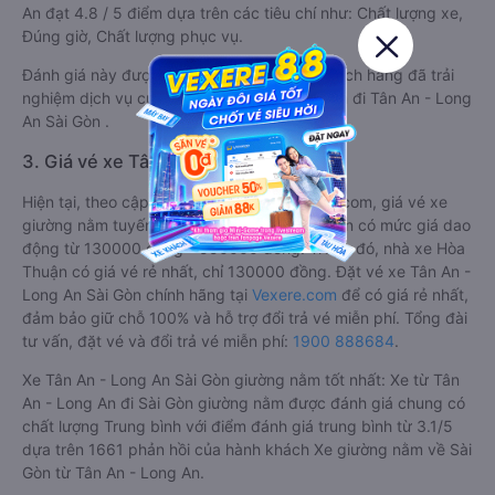
An đạt 4.8 / 5 điểm dựa trên các tiêu chí như: Chất lượng xe,
Đúng giờ, Chất lượng phục vụ.
Đánh giá này được viết trực tiếp bởi các khách hàng đã trải
nghiệm dịch vụ của các hãng xe giường nằm đi Tân An - Long
An Sài Gòn .
3. Giá vé xe Tân An - Long An Sài Gòn
Hiện tại, theo cập nhật mới nhất của Vexere.com, giá vé xe
giường nằm tuyến Sài Gòn - Tân An - Long An có mức giá dao
động từ 130000 đồng - 550000 đồng. Trong đó, nhà xe Hòa
Thuận có giá vé rẻ nhất, chỉ 130000 đồng. Đặt vé xe Tân An -
Long An Sài Gòn chính hãng tại
Vexere.com
để có giá rẻ nhất,
đảm bảo giữ chỗ 100% và hỗ trợ đổi trả vé miễn phí. Tổng đài
tư vấn, đặt vé và đổi trả vé miễn phí:
1900 888684
.
Xe Tân An - Long An Sài Gòn giường nằm tốt nhất: Xe từ Tân
An - Long An đi Sài Gòn giường nằm được đánh giá chung có
chất lượng Trung bình với điểm đánh giá trung bình từ 3.1/5
dựa trên 1661 phản hồi của hành khách Xe giường nằm về Sài
Gòn từ Tân An - Long An.